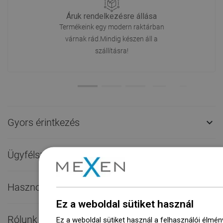
Áruk rendelkezésre állása
Termékeink egy modern raktárban
várnak rád.Mindig készen áll a
szállításra!
Gyors érintkezés

Ügyfélszolgálat

Hasznos linkek

Ez a weboldal sütiket használ
Rólunk

Ez a weboldal sütiket használ a felhasználói élmén