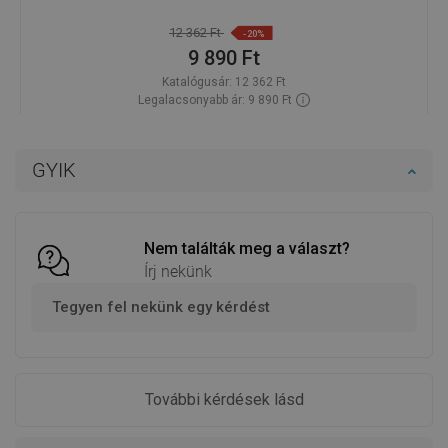
12 362 Ft
-20%
9 890 Ft
Katalógusár:
12 362 Ft
Legalacsonyabb ár: 9 890 Ft
Termék elérhetősége:
Raktáron
Kosárba
GYIK
Hasonlítsa össze
favorite_border
Kedvenc
Nem találták meg a választ?
Írj nekünk
Tegyen fel nekünk egy kérdést
További kérdések lásd