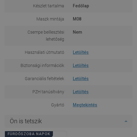
Készlet tartalma
Fedőlap
Maszk mintája
M08
Csempe beillesztési
Nem
lehetőség
Használati útmutató
Letöltés
Biztonsági információk
Letöltés
Garanciális feltételek
Letöltés
PZH tanúsítvány
Letöltés
Gyártó
Megtekintés
Ön is tetszik
FÜRDŐSZOBA NAPOK