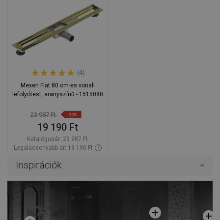
(4)
Mexen Flat 80 cm-es vonali
lefolyótest, aranyszínű - 1515080
23 987 Ft
-20%
19 190 Ft
Katalógusár:
23 987 Ft
Legalacsonyabb ár: 19 190 Ft
Termék elérhetősége:
Raktáron
Inspirációk
Kosárba
Hasonlítsa
favorite_border
Kedvenc
össze