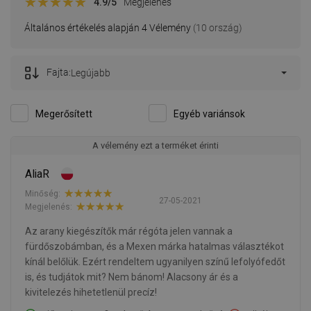
4.9
/5
Megjelenés
Általános értékelés alapján 4 Vélemény
(10 ország)
Fajta:
Legújabb
Megerősített
Egyéb variánsok
A vélemény ezt a terméket érinti
AliaR
Minőség:
27-05-2021
Megjelenés:
Az arany kiegészítők már régóta jelen vannak a
fürdőszobámban, és a Mexen márka hatalmas választékot
kínál belőlük. Ezért rendeltem ugyanilyen színű lefolyófedőt
is, és tudjátok mit? Nem bánom! Alacsony ár és a
kivitelezés hihetetlenül precíz!