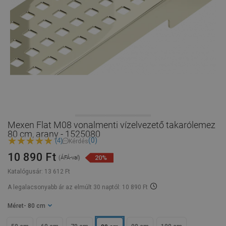
Mexen Flat M08 vonalmenti vízelvezető takarólemez
80 cm, arany - 1525080
(0)
(4)
Kérdés
10 890 Ft
20%
(ÁFÁ-val)
Katalógusár:
13 612 Ft
A legalacsonyabb ár az elmúlt 30 naptól: 10 890 Ft
Méret
- 80 cm