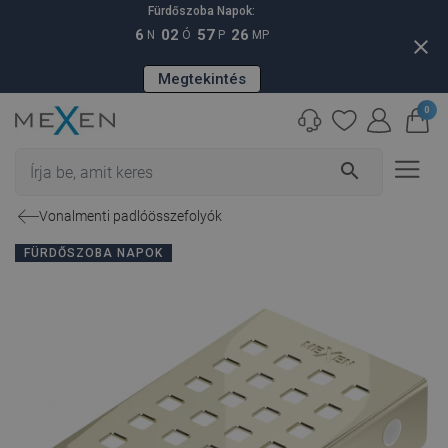
Fürdőszoba Napok:
6
02
57
26
N
Ó
P
MP
close
Megtekintés
0
search
Vonalmenti padlóösszefolyók
FÜRDŐSZOBA NAPOK