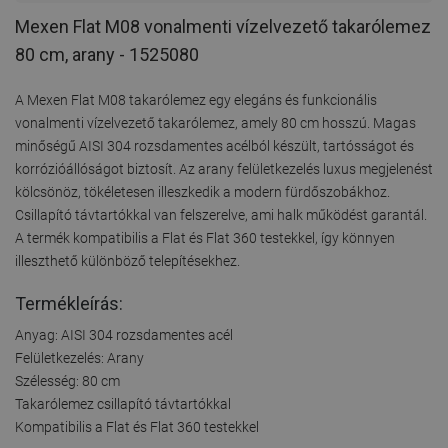
Mexen Flat M08 vonalmenti vízelvezető takarólemez
80 cm, arany - 1525080
A Mexen Flat M08 takarólemez egy elegáns és funkcionális
vonalmenti vízelvezető takarólemez, amely 80 cm hosszú. Magas
minőségű AISI 304 rozsdamentes acélból készült, tartósságot és
korrózióállóságot biztosít. Az arany felületkezelés luxus megjelenést
kölcsönöz, tökéletesen illeszkedik a modern fürdőszobákhoz.
Csillapító távtartókkal van felszerelve, ami halk működést garantál.
A termék kompatibilis a Flat és Flat 360 testekkel, így könnyen
illeszthető különböző telepítésekhez.
Termékleírás:
Anyag: AISI 304 rozsdamentes acél
Felületkezelés: Arany
Szélesség: 80 cm
Takarólemez csillapító távtartókkal
Kompatibilis a Flat és Flat 360 testekkel