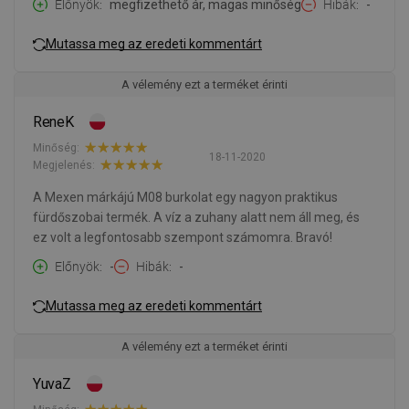
Előnyök
megfizethető ár, magas minőség
Hibák
-
Mutassa meg az eredeti kommentárt
A vélemény ezt a terméket érinti
ReneK
Minőség:
18-11-2020
Megjelenés:
A Mexen márkájú M08 burkolat egy nagyon praktikus
fürdőszobai termék. A víz a zuhany alatt nem áll meg, és
ez volt a legfontosabb szempont számomra. Bravó!
Előnyök
-
Hibák
-
Mutassa meg az eredeti kommentárt
A vélemény ezt a terméket érinti
YuvaZ