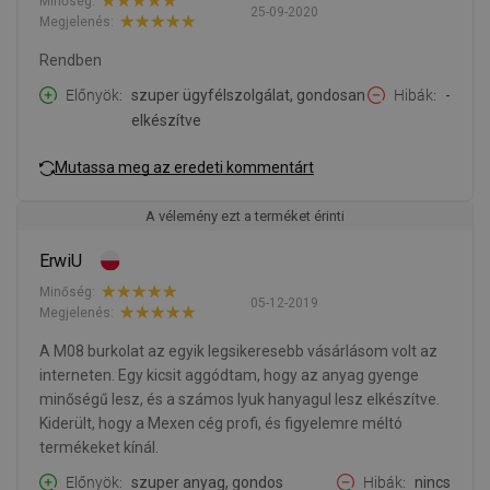
Minőség:
25-09-2020
Megjelenés:
Rendben
Előnyök
szuper ügyfélszolgálat, gondosan
Hibák
-
elkészítve
Mutassa meg az eredeti kommentárt
A vélemény ezt a terméket érinti
ErwiU
Minőség:
05-12-2019
Megjelenés:
A M08 burkolat az egyik legsikeresebb vásárlásom volt az
interneten. Egy kicsit aggódtam, hogy az anyag gyenge
minőségű lesz, és a számos lyuk hanyagul lesz elkészítve.
Kiderült, hogy a Mexen cég profi, és figyelemre méltó
termékeket kínál.
Előnyök
szuper anyag, gondos
Hibák
nincs