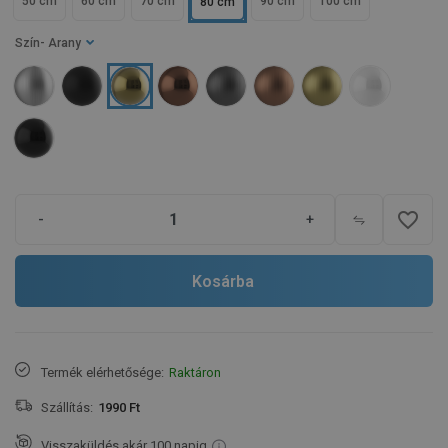
50 cm
60 cm
70 cm
90 cm
100 cm
80 cm
Szín
- Arany
favorite_border
-
+
Kosárba
Termék elérhetősége:
Raktáron
Szállítás:
1990 Ft
Visszaküldés akár 100 napig