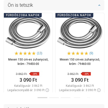
Ön is tetszik
FÜRDŐSZOBA NAPOK
FÜRDŐSZOBA NAPOK
(13)
(9)
Mexen 150 cm-es zuhanycső,
Mexen 150 cm-es zuhanycső,
króm - 79450-00
króm - 79460-00
3 862 Ft
3 862 Ft
-20%
-20%
3 090 Ft
3 090 Ft
Katalógusár:
3 862 Ft
Katalógusár:
3 862 Ft
Legalacsonyabb ár: 3 090 Ft
Legalacsonyabb ár: 3 090 Ft
Termék elérhetősége:
Raktáron
Termék elérhetősége:
Raktáron
Kosárba
Kosárba