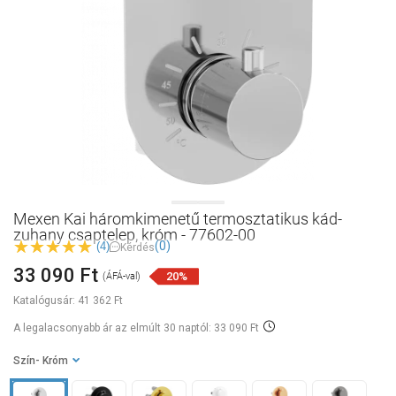
Mexen Kai háromkimenetű termosztatikus kád-
zuhany csaptelep, króm - 77602-00
(0)
(4)
Kérdés
33 090 Ft
20%
(ÁFÁ-val)
Katalógusár:
41 362 Ft
A legalacsonyabb ár az elmúlt 30 naptól: 33 090 Ft
Szín
- Króm