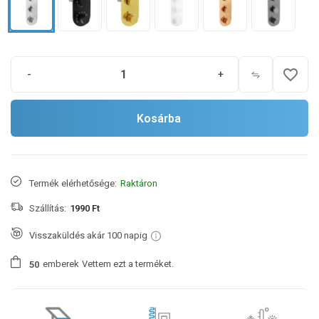
favorite_border
-
+
Kosárba
Termék elérhetősége:
Raktáron
Szállítás:
1990 Ft
Visszaküldés akár 100 napig
emberek
Vettem ezt a terméket.
5
0