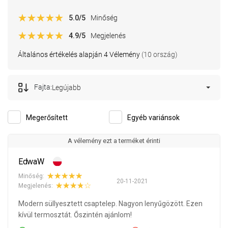
5.0
/5
Minőség
4.9
/5
Megjelenés
Általános értékelés alapján 4 Vélemény
(10 ország)
Fajta:
Legújabb
Megerősített
Egyéb variánsok
A vélemény ezt a terméket érinti
EdwaW
Minőség:
20-11-2021
Megjelenés:
Modern süllyesztett csaptelep. Nagyon lenyűgözött. Ezen
kívül termosztát. Őszintén ajánlom!