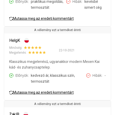
Előnyök
praktikus megoldás,
Hibák
kevésbé
termosztát
ismert cég
Mutassa meg az eredeti kommentárt
A vélemény ezt a terméket érinti
HelgK
Minőség:
22-10-2021
Megjelenés:
Klasszikus megjelenésű, ugyanakkor modern Mexen Kai
kád- és zuhanycsaptelep.
Előnyök
kedvező ár, klasszikus szín,
Hibák
-
termosztát
Mutassa meg az eredeti kommentárt
A vélemény ezt a terméket érinti
ŻaklB