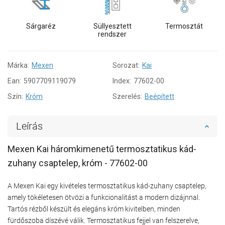
Sárgaréz
Süllyesztett
Termosztát
rendszer
Márka:
Mexen
Sorozat:
Kai
Ean:
5907709119079
Index:
77602-00
Szín:
Króm
Szerelés:
Beépített
Leírás
Mexen Kai háromkimenetű termosztatikus kád-
zuhany csaptelep, króm - 77602-00
A Mexen Kai egy kivételes termosztatikus kád-zuhany csaptelep,
amely tökéletesen ötvözi a funkcionalitást a modern dizájnnal.
Tartós rézből készült és elegáns króm kivitelben, minden
fürdőszoba díszévé válik. Termosztatikus fejjel van felszerelve,