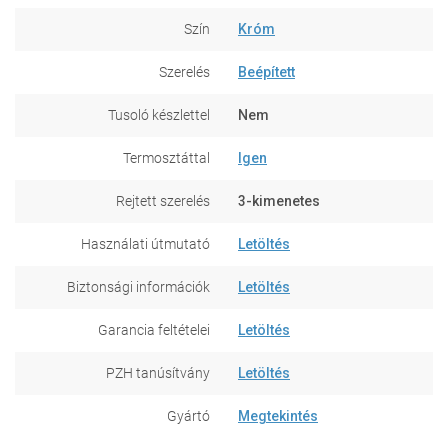
Szín
Króm
Szerelés
Beépített
Tusoló készlettel
Nem
Termosztáttal
Igen
Rejtett szerelés
3-kimenetes
Használati útmutató
Letöltés
Biztonsági információk
Letöltés
Garancia feltételei
Letöltés
PZH tanúsítvány
Letöltés
Gyártó
Megtekintés