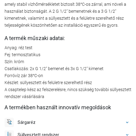
amely stabil vízhőmérsékletet biztosít 38°C-os zárral, ami növeli a
használat biztonságát. A 2 G 1/2" bemenetnek és a 3 G 1/2"
kimenetnek, valamint a süllyesztett és a felületre szerelhető rész
teljességének köszönhetően az installáció egyszerű és gyors.
A termék műszaki adatai:
Anyag: réz test
Fej: termosztatikus
Szín: króm
Csatlakozás: 2x G 1/2" bemenet és 3x G 1/2" kimenet
Forróvíz zár 38°C-on
Készlet: süllyesztett és felületre szerelhető rész
A csaptelep kész az felszerelésre, nincs szükség további süllyesztett
rendszer vásárlására
A termékben használt innovatív megoldások
Sárgaréz
Süllyesztett rendszer