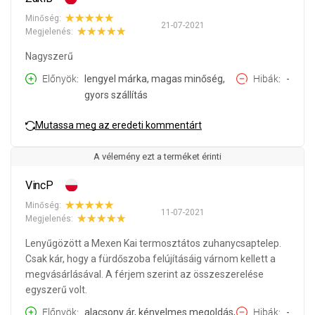
Minőség:
21-07-2021
Megjelenés:
Nagyszerű
Előnyök
lengyel márka, magas minőség,
Hibák
-
gyors szállítás
Mutassa meg az eredeti kommentárt
A vélemény ezt a terméket érinti
VincP
Minőség:
11-07-2021
Megjelenés:
Lenyűgözött a Mexen Kai termosztátos zuhanycsaptelep.
Csak kár, hogy a fürdőszoba felújításáig várnom kellett a
megvásárlásával. A férjem szerint az összeszerelése
egyszerű volt.
Előnyök
alacsony ár, kényelmes megoldás,
Hibák
-