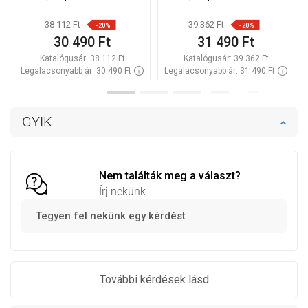
38 112 Ft
39 362 Ft
-20%
-20%
30 490 Ft
31 490 Ft
Katalógusár:
38 112 Ft
Katalógusár:
39 362 Ft
Legalacsonyabb ár: 30 490 Ft
Legalacsonyabb ár: 31 490 Ft
Termék elérhetősége:
Raktáron
Termék elérhetősége:
Raktáron
Kosárba
Kosárba
GYIK
Hasonlítsa
Hasonlítsa
favorite_border
Kedvenc
favorite_border
Kedvenc
össze
össze
Nem találták meg a választ?
Írj nekünk
Tegyen fel nekünk egy kérdést
További kérdések lásd