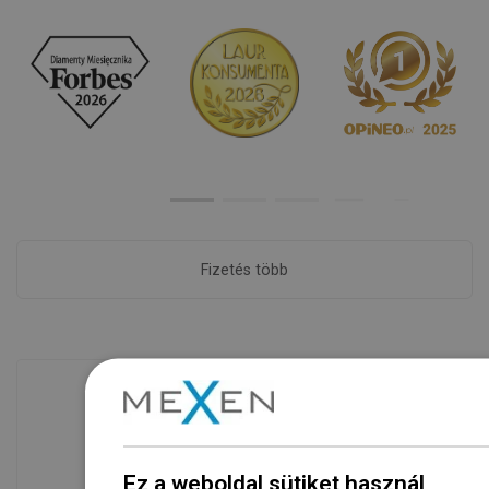
Fizetés több
Áruk rendelkezésre állása
Termékeink egy modern raktárban
Ez a weboldal sütiket használ