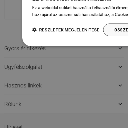
várnak rád.Mindig készen áll a
Ez a weboldal sütiket használ a felhasználói élmén
szállításra!
hozzájárul az összes süti használatához, a Cooki
RÉSZLETEK MEGJELENÍTÉSE
ÖSSZE
Gyors érintkezés

Ügyfélszolgálat

Hasznos linkek

Rólunk

Hírlevél