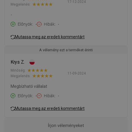
17-12-2024
Megjelenés:
-
Előnyök
-
Hibák
-
Mutassa meg az eredeti kommentárt
A vélemény ezt a terméket érinti
Krys Z.
Minőség:
11-09-2024
Megjelenés:
Megbízható vállalat
Előnyök
-
Hibák
-
Mutassa meg az eredeti kommentárt
Írjon véleményeket