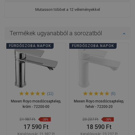
Mutasson többet a 12 véleményekkel
Termékek ugyanabból a sorozatból
FÜRDŐSZOBA NAPOK
FÜRDŐSZOBA NAPOK
(11)
(6)
Mexen Royo mosdócsaptelep,
Mexen Royo mosdócsaptelep,
króm - 72200-00
fehér - 72200-20
21 987 Ft
23 237 Ft
-20%
-20%
17 590 Ft
18 590 Ft
Katalógusár:
21 987 Ft
Katalógusár:
23 237 Ft