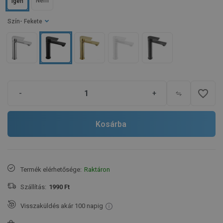
Nem
Igen
Szín
- Fekete
favorite_border
-
+
Kosárba
Termék elérhetősége:
Raktáron
Szállítás:
1990 Ft
Visszaküldés akár 100 napig