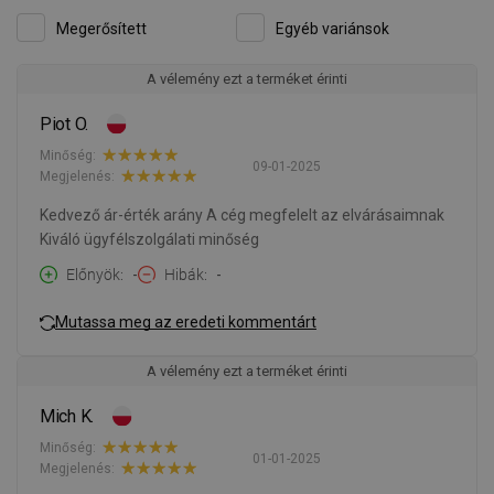
Megerősített
Egyéb variánsok
A vélemény ezt a terméket érinti
Piot O.
Minőség:
09-01-2025
Megjelenés:
Kedvező ár-érték arány A cég megfelelt az elvárásaimnak
Kiváló ügyfélszolgálati minőség
Előnyök
-
Hibák
-
Mutassa meg az eredeti kommentárt
A vélemény ezt a terméket érinti
Mich K.
Minőség:
01-01-2025
Megjelenés: