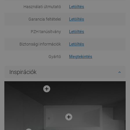
Használati útmutató
Letöltés
Garancia feltételei
Letöltés
PZH tanúsítvány
Letöltés
Biztonsági információk
Letöltés
Gyártó
Megtekintés
Inspirációk