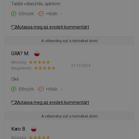
Találó választás, ajánlom
Előnyök
-
Hibák
-
Mutassa meg az eredeti kommentárt
A vélemény ezt a terméket érinti
GRA? M.
Minőség:
21-12-2024
Megjelenés:
Oké
Előnyök
-
Hibák
-
Mutassa meg az eredeti kommentárt
A vélemény ezt a terméket érinti
Karo B.
Minőség: