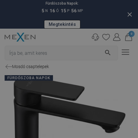
Fürdőszoba Napok:
5
16
15
55
N
Ó
P
MP
close
Megtekintés
0
search
Mosdó csaptelepek
FÜRDŐSZOBA NAPOK