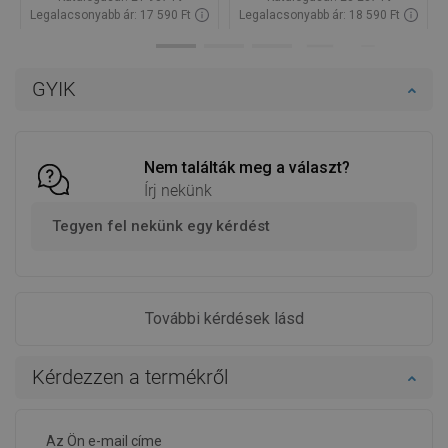
Legalacsonyabb ár: 17 590 Ft
Legalacsonyabb ár: 18 590 Ft
Termék elérhetősége:
Raktáron
Termék elérhetősége:
Raktáron
Kosárba
Kosárba
GYIK
Hasonlítsa
Hasonlítsa
favorite_border
Kedvenc
favorite_border
Kedvenc
össze
össze
Nem találták meg a választ?
Írj nekünk
Tegyen fel nekünk egy kérdést
További kérdések lásd
Kérdezzen a termékről