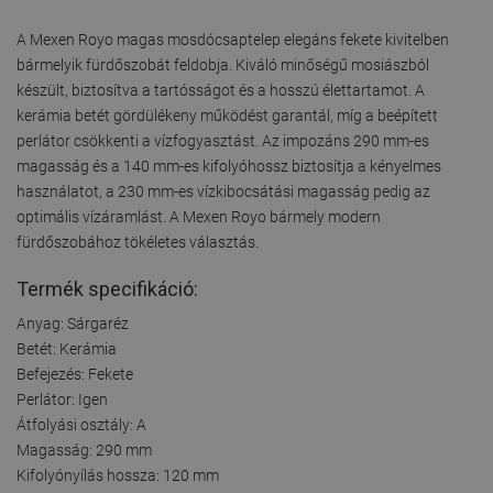
A Mexen Royo magas mosdócsaptelep elegáns fekete kivitelben
bármelyik fürdőszobát feldobja. Kiváló minőségű mosiászból
készült, biztosítva a tartósságot és a hosszú élettartamot. A
kerámia betét gördülékeny működést garantál, míg a beépített
perlátor csökkenti a vízfogyasztást. Az impozáns 290 mm-es
magasság és a 140 mm-es kifolyóhossz biztosítja a kényelmes
használatot, a 230 mm-es vízkibocsátási magasság pedig az
optimális vízáramlást. A Mexen Royo bármely modern
fürdőszobához tökéletes választás.
Termék specifikáció:
Anyag: Sárgaréz
Betét: Kerámia
Befejezés: Fekete
Perlátor: Igen
Átfolyási osztály: A
Magasság: 290 mm
Kifolyónyílás hossza: 120 mm