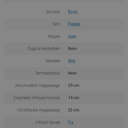
Sorozat
Royo
Szín
Fekete
Magas
Igen
Dugó a készletben
Nem
Szerelés
Álló
Termosztáttal
Nem
Akkumulátor magassága
29 cm
Csaptelep kifolyási hossza
14 cm
Víz kifolyási magassága
23 cm
Kifolyó típusa
Fix