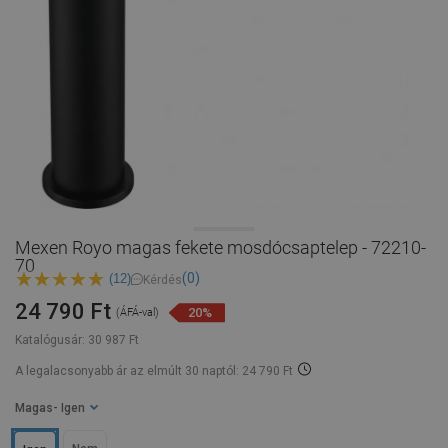
Mexen Royo magas fekete mosdócsaptelep - 72210-
70
(0)
(12)
Kérdés
24 790 Ft
20%
(ÁFÁ-val)
Katalógusár:
30 987 Ft
A legalacsonyabb ár az elmúlt 30 naptól: 24 790 Ft
Magas
- Igen