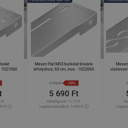
FÜRDŐSZOBA NAPOK
FÜRDŐSZO
kolat
Mexen Flat M03 burkolat lineáris
Mexen 
- 1021060
lefolyóhoz, 60 cm, inox - 1022060
vízelvezet
7 112 Ft
-20%
7
t
5 690 Ft
 Ft
Katalógusár:
7 112 Ft
Ka
90 Ft
Legalacsonyabb ár: 5 690 Ft
Legalac
Raktáron
Termék elérhetősége:
Raktáron
Termék 
Kosárba