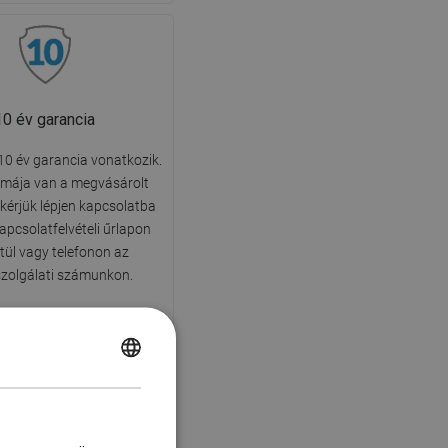
10 év garancia
10 év garancia vonatkozik.
émája van a megvásárolt
 kérjük lépjen kapcsolatba
apcsolatfelvételi űrlapon
tül vagy telefonon az
szolgálati számunkon.
POLISH
CZECH
GERMAN