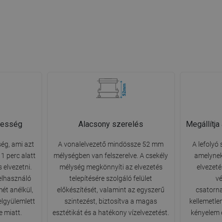
pesség
Alacsony szerelés
Megállítja
ég, ami azt
A vonalelvezető mindössze 52 mm
A lefolyó 
 1 perc alatt
mélységben van felszerelve. A csekély
amelynek
s elvezetni.
mélység megkönnyíti az elvezetés
elvezet
elhasználó
telepítésére szolgáló felület
vé
mét anélkül,
előkészítését, valamint az egyszerű
csatorna
elgyülemlett
szintezést, biztosítva a magas
kellemetle
e miatt.
esztétikát és a hatékony vízelvezetést.
kényelem 