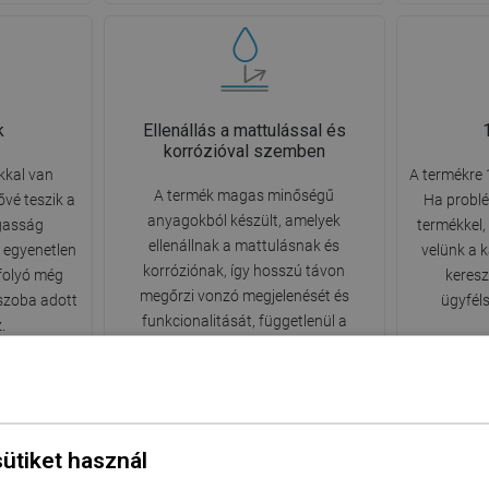
k
Ellenállás a mattulással és
korrózióval szemben
akkal van
A termékre 
A termék magas minőségű
ővé teszik a
Ha probl
anyagokból készült, amelyek
gasság
termékkel,
ellenállnak a mattulásnak és
t egyenetlen
velünk a k
korróziónak, így hosszú távon
efolyó még
keresz
megőrzi vonzó megjelenését és
őszoba adott
ügyfél
funkcionalitását, függetlenül a
.
helyiség páratartalmától.
sütiket használ