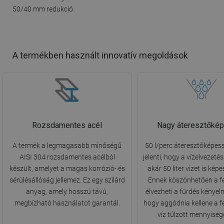
50/40 mm redukció
A termékben használt innovatív megoldások
Rozsdamentes acél
Nagy áteresztőké
A termék a legmagasabb minőségű
50 l/perc áteresztőképess
AISI 304 rozsdamentes acélból
jelenti, hogy a vízelvezetés
készült, amelyet a magas korrózió- és
akár 50 liter vizet is képe
sérülésállóság jellemez. Ez egy szilárd
Ennek köszönhetően a f
anyag, amely hosszú távú,
élvezheti a fürdés kényel
megbízható használatot garantál.
hogy aggódnia kellene a f
víz túlzott mennyiség