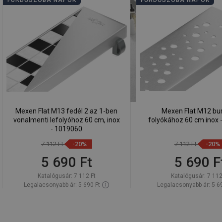
FÜRDŐSZOBA NAPOK
FÜRDŐSZOBA NAPOK
Mexen Flat M13 fedél 2 az 1-ben
Mexen Flat M12 bur
vonalmenti lefolyóhoz 60 cm, inox
folyókához 60 cm inox 
- 1019060
7 112 Ft
-20%
7 112 Ft
-20%
5 690 Ft
5 690 F
Katalógusár:
7 112 Ft
Katalógusár:
7 112
Legalacsonyabb ár: 5 690 Ft
Legalacsonyabb ár: 5 6
Termék elérhetősége:
Raktáron
Termék elérhetősége:
Kosárba
Kosárba