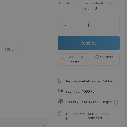
A legalacsonyabb ár az elmúlt 30 naptól:
10 890 Ft
-
+
Kosárba
100 cm
favorite_border
Hasonlítsa
Kedvenc
össze
Termék elérhetősége:
Raktáron
Szállítás:
1990 Ft
Visszaküldés akár 100 napig
emberek
Vettem ezt a
1
0
terméket.
1