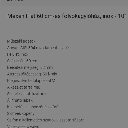
Mexen Flat 60 cm-es folyókagylóház, inox - 10
Műszaki adatok:
Anyag: AISI 304 rozsdamentes acél
Felület: Inox
Szélesség: 60 cm
Beépítési mélység: 52 mm
Áteresztőképesség: 50 l/min
Kiegészítve fedőlapokkal M
A készlet tartalma:
Szerelési stabilizátorok
Állítható lábak
Kivehető szennyeződésszűrő
2 cm-es köpeny
Szifon a kellemetlen szagok visszatartására
Vízelevezető vályú