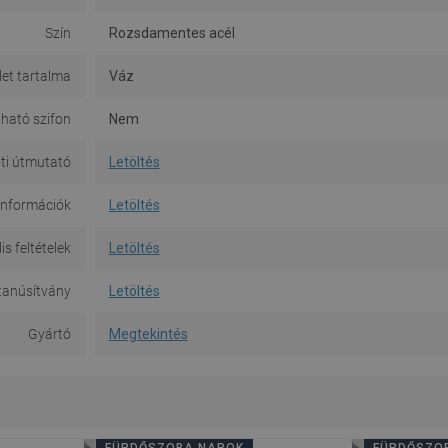
Szín
Rozsdamentes acél
let tartalma
Váz
ható szifon
Nem
ti útmutató
Letöltés
információk
Letöltés
is feltételek
Letöltés
tanúsítvány
Letöltés
Gyártó
Megtekintés