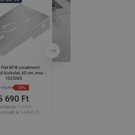
BA NAPOK
FÜRDŐSZOBA NAPOK
Következő
Flat M18 vonalmenti
Mexen Flat M15 burkolat
ő burkolat, 60 cm, inox -
vonalmenti lefolyóhoz, 60 cm,
1023060
inox - 1024060
 112 Ft
-20%
7 112 Ft
-20%
5 690 Ft
5 690 Ft
talógusár:
7 112 Ft
Katalógusár:
7 112 Ft
sonyabb ár: 5 690 Ft
Legalacsonyabb ár: 5 690 Ft
elérhetősége:
Raktáron
Termék elérhetősége:
Raktáron
Kosárba
Kosárba