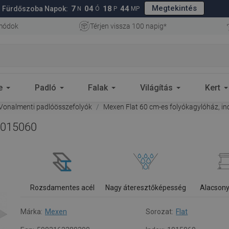
Megtekintés
7
04
18
43
Fürdőszoba Napok:
N
Ó
P
MP
 módok
Térjen vissza 100 napig*
e
Padló
Falak
Világítás
Kert
Vonalmenti padlóösszefolyók
Mexen Flat 60 cm-es folyókagylóház, in
 1015060
Rozsdamentes acél
Nagy áteresztőképesség
Alacsony
Márka:
Mexen
Sorozat:
Flat