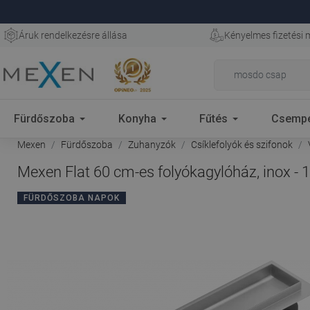
Áruk rendelkezésre állása
Kényelmes fizetési
Fürdőszoba
Konyha
Fűtés
Csemp
Mexen
Fürdőszoba
Zuhanyzók
Csíklefolyók és szifonok
Mexen Flat 60 cm-es folyókagylóház, inox -
FÜRDŐSZOBA NAPOK