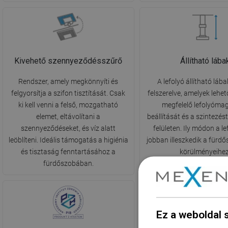
Kivehető szennyeződésszűrő
Állítható lába
Rendszer, amely megkönnyíti és
A lefolyó állítható láb
felgyorsítja a szifon tisztítását. Csak
felszerelve, amelyek lehet
ki kell venni a felső, mozgatható
megfelelő lefolyóma
elemet, eltávolítani a
beállítását és a szintezés
szennyeződéseket, és víz alatt
felületen. Ily módon a l
leöblíteni. Ideális támogatás a higiénia
jobban illeszkedik a fürd
és tisztaság fenntartásához a
körülményeihez
fürdőszobában.
Ez a weboldal 