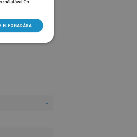
asználatával Ön
ENGLISH
dz się więcej
SLOVAK
S ELFOGADÁSA
LITHUANIAN
ROMANIAN
HUNGARIAN
FRENCH
ITALIAN
SPANISH
UKRAINIAN
BULGARIAN
ESTONIAN
DUTCH
LATVIAN