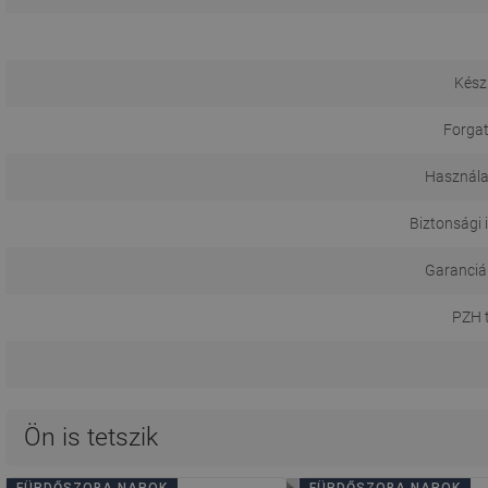
Kész
Forgat
Használa
Biztonsági 
Garanciál
PZH 
Ön is tetszik