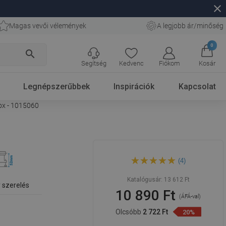
close
Magas vevői vélemények
A legjobb ár/minőség
0
search
Segítség
Kedvenc
Fiókom
Kosár
Legnépszerűbbek
Inspirációk
Kapcsolat
ox - 1015060
Mexen Flat 60 cm-es
(4)
folyókagylóház, inox -
1015060
Katalógusár:
13 612 Ft
 szerelés
10 890 Ft
(ÁFÁ-val)
Olcsóbb
2 722 Ft
20%