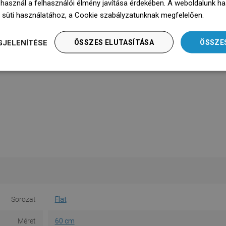
 használ a felhasználói élmény javítása érdekében. A weboldalunk h
 süti használatához, a Cookie szabályzatunknak megfelelően.
Dowie
GJELENÍTÉSE
ÖSSZES ELUTASÍTÁSA
ÖSSZE
Sorozat
Flat
Méret
60 cm