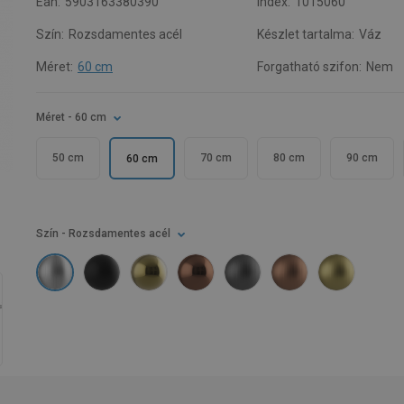
Ean:
5903163380390
Index:
1015060
Szín:
Rozsdamentes acél
Készlet tartalma:
Váz
Méret:
60 cm
Forgatható szifon:
Nem
Méret
- 60 cm
50 cm
70 cm
80 cm
90 cm
60 cm
Szín
- Rozsdamentes acél