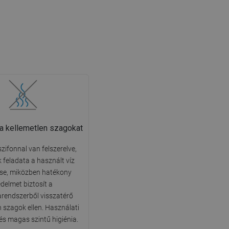
 a kellemetlen szagokat
szifonnal van felszerelve,
 feladata a használt víz
ése, miközben hatékony
delmet biztosít a
rendszerből visszatérő
n szagok ellen. Használati
és magas szintű higiénia.