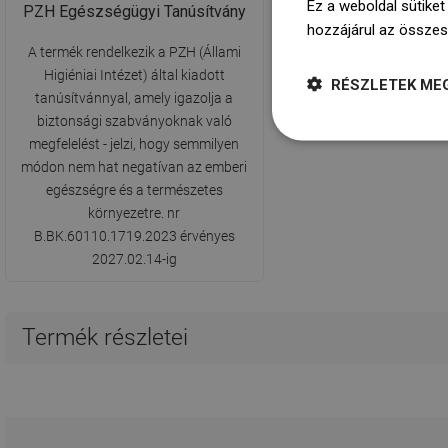
Ez a weboldal sütiket
PZH Egészségügyi Tanúsítvány
hozzájárul az összes
A termék rendelkezik a PZH (Állami
Higiéniai Intézet) által kiadott
RÉSZLETEK ME
tanúsítvánnyal, amely igazolja a
biztonsági szabványoknak való
megfelelést - jelzi, hogy semmilyen
módon nem hat negatívan az emberi
egészségre és a természetes
környezetre. nr
B.BK.60110.1719.2023 érvényes
2027.02.14-ig
Termék részletei