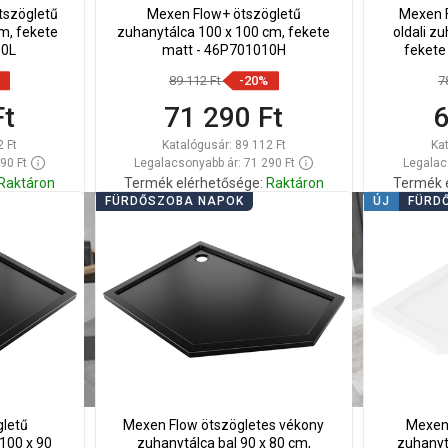
tszögletű
Mexen Flow+ ötszögletű
Mexen F
m, fekete
zuhanytálca 100 x 100 cm, fekete
oldali z
10L
matt - 46P701010H
fekete
89 112 Ft
-20%
7
Ft
71 290 Ft
6
2 Ft
Katalógusár:
89 112 Ft
Ka
90 Ft
Legalacsonyabb ár: 71 290 Ft
Legalac
Raktáron
Termék elérhetősége:
Raktáron
Termék 
FÜRDŐSZOBA NAPOK
ÚJ
FÜRD
Kosárba
Hasonlítsa
Hason
edvenc
favorite_border
Kedvenc
össze
ös
gletű
Mexen Flow ötszögletes vékony
Mexen 
 100 x 90
zuhanytálca bal 90 x 80 cm,
zuhanytá