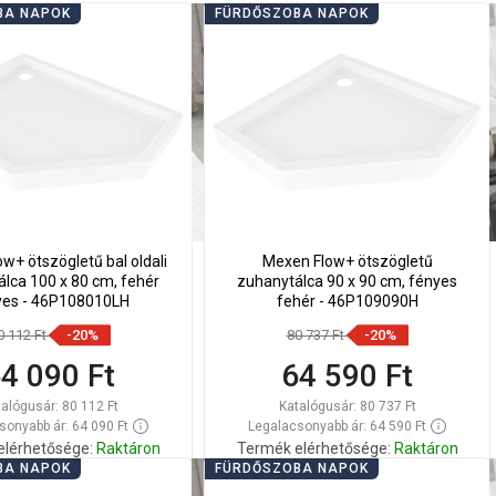
BA NAPOK
FÜRDŐSZOBA NAPOK
w+ ötszögletű bal oldali
Mexen Flow+ ötszögletű
lca 100 x 80 cm, fehér
zuhanytálca 90 x 90 cm, fényes
yes - 46P108010LH
fehér - 46P109090H
0 112 Ft
-20%
80 737 Ft
-20%
4 090 Ft
64 590 Ft
talógusár:
80 112 Ft
Katalógusár:
80 737 Ft
sonyabb ár: 64 090 Ft
Legalacsonyabb ár: 64 590 Ft
elérhetősége:
Raktáron
Termék elérhetősége:
Raktáron
BA NAPOK
FÜRDŐSZOBA NAPOK
Kosárba
Kosárba