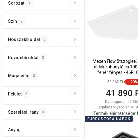
Sorozat
3
Hasonlítsa
favorite_border
K
össze
Szín
2
Hosszabb oldal
3
Rövidebb oldal
3
Mexen Flow ötszögletű 
oldali zuhanytálca 100
fehér fényes - 46P
Magasság
3
52 362 Ft
-20%
41 890 
Felület
2
Katalógusár:
52 36
Legalacsonyabb ár: 41 8
Szerelési irány
3
Termék elérhetősége:
FÜRDŐSZOBA NAPOK
Kosárba
Anyag
Hasonlítsa
favorite_border
K