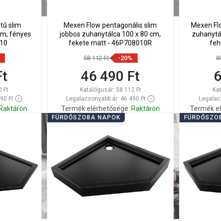
tű slim
Mexen Flow pentagonális slim
Mexen Flo
cm, fényes
jobbos zuhanytálca 100 x 80 cm,
zuhanytá
010
fekete matt - 46P708010R
feh
58 112 Ft
-20%
8
Ft
46 490 Ft
6
2 Ft
Katalógusár:
58 112 Ft
Ka
90 Ft
Legalacsonyabb ár: 46 490 Ft
Legalac
Raktáron
Termék elérhetősége:
Raktáron
Termék el
FÜRDŐSZOBA NAPOK
FÜRDŐSZO
Kosárba
Hasonlítsa
Hason
edvenc
favorite_border
Kedvenc
össze
ös