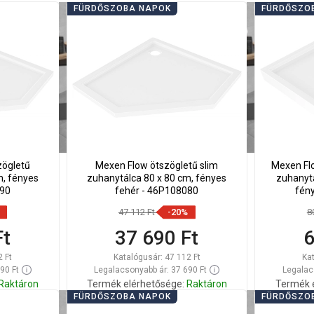
FÜRDŐSZOBA NAPOK
FÜRDŐSZO
zögletű
Mexen Flow ötszögletű slim
Mexen Flo
m, fényes
zuhanytálca 80 x 80 cm, fényes
zuhanytá
090
fehér - 46P108080
fén
47 112 Ft
-20%
8
Ft
37 690 Ft
6
2 Ft
Katalógusár:
47 112 Ft
Ka
90 Ft
Legalacsonyabb ár: 37 690 Ft
Legalac
Raktáron
Termék elérhetősége:
Raktáron
Termék 
FÜRDŐSZOBA NAPOK
FÜRDŐSZO
Kosárba