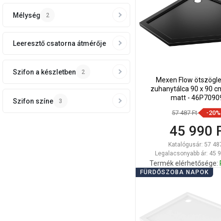
össze
Mélység
2
Leeresztő csatorna átmérője
Szifon a készletben
2
Mexen Flow ötszögle
zuhanytálca 90 x 90 c
matt - 46P7090
Szifon színe
3
57 487 Ft
-20%
45 990 
Katalógusár:
57 48
Legalacsonyabb ár: 45 9
Termék elérhetősége:
FÜRDŐSZOBA NAPOK
Kosárba
Hasonlítsa
favorite_border
K
össze