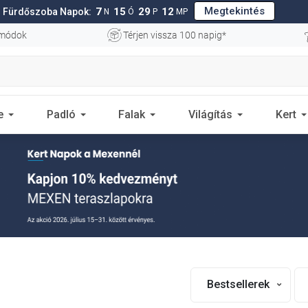
Megtekintés
7
15
29
11
Fürdőszoba Napok:
N
Ó
P
MP
 módok
Térjen vissza 100 napig*
e
Padló
Falak
Világítás
Kert
Bestsellerek