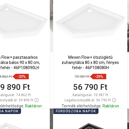
lítsa
Hasonlítsa
favorite_border
Kedvenc
favorite_border
Kedvenc
sze
össze
 Flow+ pasztasarkos
Mexen Flow+ ötszögletű
álca balos 90 x 80 cm,
zuhanytálca 80 x 80 cm, fényes
 fehér - 46P108090LH
fehér - 46P108080H
4 862 Ft
-20%
70 987 Ft
-20%
9 890 Ft
56 790 Ft
talógusár:
74 862 Ft
Katalógusár:
70 987 Ft
sonyabb ár: 59 890 Ft
Legalacsonyabb ár: 56 790 Ft
elérhetősége:
Raktáron
Termék elérhetősége:
Raktáron
BA NAPOK
FÜRDŐSZOBA NAPOK
Kosárba
Kosárba
lítsa
Hasonlítsa
favorite_border
Kedvenc
favorite_border
Kedvenc