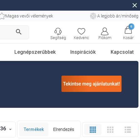
close
Magas vevői vélemények
A legjobb ár/minőség
0
search
Segítség
Kedvenc
Fiókom
Kosár
Legnépszerűbbek
Inspirációk
Kapcsolat
36
Termékek
Elrendezés