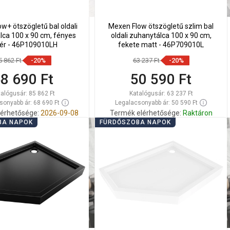
w+ ötszögletű bal oldali
Mexen Flow ötszögletű szlim bal
lca 100 x 90 cm, fényes
oldali zuhanytálca 100 x 90 cm,
ér - 46P109010LH
fekete matt - 46P709010L
5 862 Ft
-20%
63 237 Ft
-20%
8 690 Ft
50 590 Ft
talógusár:
85 862 Ft
Katalógusár:
63 237 Ft
sonyabb ár: 68 690 Ft
Legalacsonyabb ár: 50 590 Ft
érhetősége:
2026-09-08
Termék elérhetősége:
Raktáron
BA NAPOK
FÜRDŐSZOBA NAPOK
Kosárba
Kosárba
lítsa
Hasonlítsa
favorite_border
Kedvenc
favorite_border
Kedvenc
sze
össze