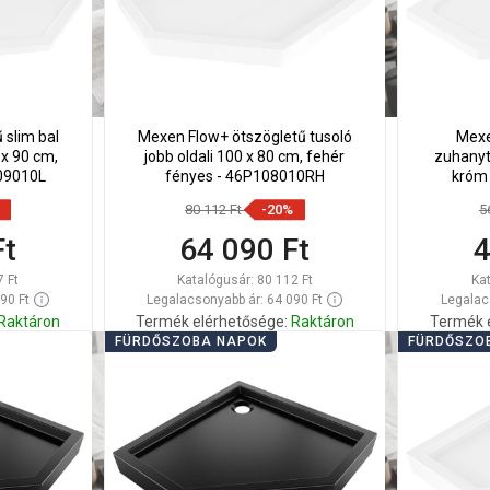
 slim bal
Mexen Flow+ ötszögletű tusoló
Mexe
 x 90 cm,
jobb oldali 100 x 80 cm, fehér
zuhanytá
109010L
fényes - 46P108010RH
króm 
80 112 Ft
-20%
5
Ft
64 090 Ft
4
7 Ft
Katalógusár:
80 112 Ft
Ka
90 Ft
Legalacsonyabb ár: 64 090 Ft
Legalac
Raktáron
Termék elérhetősége:
Raktáron
Termék 
FÜRDŐSZOBA NAPOK
FÜRDŐSZO
Kosárba
Hasonlítsa
Hason
edvenc
favorite_border
Kedvenc
össze
ös