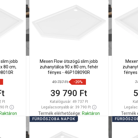
Hasonlítsa
Hason
edvenc
favorite_border
Kedvenc
össze
ös
slim jobb
Mexen Flow ötszögű slim jobb
Mexen
 x 80 cm,
zuhanytálca 90 x 80 cm, fehér
zuhanyt
108010R
fényes - 46P108090R
fényes
49 737 Ft
-20%
7
Ft
39 790 Ft
5
2 Ft
Katalógusár:
49 737 Ft
Ka
90 Ft
Legalacsonyabb ár: 39 790 Ft
Legalac
Raktáron
Termék elérhetősége:
Raktáron
Termék 
FÜRDŐSZOBA NAPOK
FÜRDŐSZO
Kosárba
Hasonlítsa
Hason
edvenc
favorite_border
Kedvenc