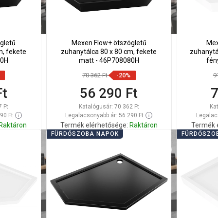
gletű
Mexen Flow+ ötszögletű
Mex
m, fekete
zuhanytálca 80 x 80 cm, fekete
zuhanytá
90H
matt - 46P708080H
fén
70 362 Ft
-20%
9
Ft
56 290 Ft
7
7 Ft
Katalógusár:
70 362 Ft
Ka
90 Ft
Legalacsonyabb ár: 56 290 Ft
Legalac
Raktáron
Termék elérhetősége:
Raktáron
Termék 
FÜRDŐSZOBA NAPOK
FÜRDŐSZO
Kosárba
Hasonlítsa
Hason
edvenc
favorite_border
Kedvenc
össze
ös