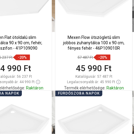
n Flat ötoldalú slim
Mexen Flow ötszögletű slim
lca 90 x 90 cm, fehér,
jobbos zuhanytálca 100 x 90 cm,
szifon - 41P109090
fényes fehér - 46P109010R
6 237 Ft
-20%
57 487 Ft
-20%
4 990 Ft
45 990 Ft
talógusár:
56 237 Ft
Katalógusár:
57 487 Ft
sonyabb ár: 44 990 Ft
Legalacsonyabb ár: 45 990 Ft
elérhetősége:
Raktáron
Termék elérhetősége:
Raktáron
BA NAPOK
FÜRDŐSZOBA NAPOK
Kosárba
Kosárba
lítsa
Hasonlítsa
favorite_border
Kedvenc
favorite_border
Kedvenc
sze
össze