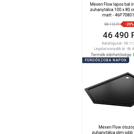
Mexen Flow lapos bal ö
zuhanytálca 100 x 80 c
matt - 46P7080
58 112 Ft
-20%
46 490 
Katalógusár:
58 11
Legalacsonyabb ár: 46 4
Termék elérhetősége:
FÜRDŐSZOBA NAPOK
Kosárba
Hasonlítsa
favorite_border
K
össze
Mexen Flow ötszö
zuhanytálca slim jobb