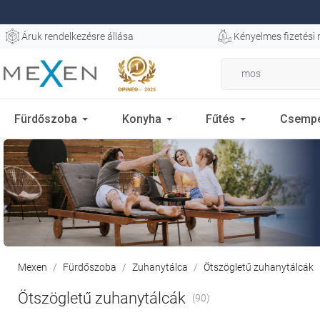
Áruk rendelkezésre állása
Kényelmes fizetési
Fürdőszoba
Konyha
Fűtés
Csemp
Mexen
Fürdőszoba
Zuhanytálca
Ötszögletű zuhanytálcák
Ötszögletű zuhanytálcák
(90)