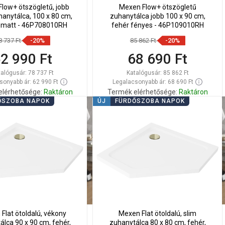
low+ ötszögletű, jobb
Mexen Flow+ ötszögletű
uhanytálca, 100 x 80 cm,
zuhanytálca jobb 100 x 90 cm,
 matt - 46P708010RH
fehér fényes - 46P109010RH
8 737 Ft
-20%
85 862 Ft
-20%
2 990 Ft
68 690 Ft
talógusár:
78 737 Ft
Katalógusár:
85 862 Ft
sonyabb ár: 62 990 Ft
Legalacsonyabb ár: 68 690 Ft
elérhetősége:
Raktáron
Termék elérhetősége:
Raktáron
ŐSZOBA NAPOK
ÚJ
FÜRDŐSZOBA NAPOK
Kosárba
Kosárba
lítsa
Hasonlítsa
favorite_border
Kedvenc
favorite_border
Kedvenc
sze
össze
Flat ötoldalú, vékony
Mexen Flat ötoldalú, slim
lca 90 x 90 cm, fehér,
zuhanytálca 80 x 80 cm, fehér,