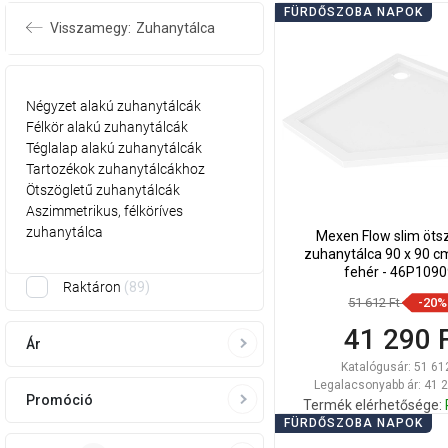
FÜRDŐSZOBA NAPOK
Visszamegy:
Zuhanytálca
Négyzet alakú zuhanytálcák
Félkör alakú zuhanytálcák
Téglalap alakú zuhanytálcák
Tartozékok zuhanytálcákhoz
Ötszögletű zuhanytálcák
Aszimmetrikus, félköríves
zuhanytálca
Mexen Flow slim öts
zuhanytálca 90 x 90 c
fehér - 46P109
Raktáron
89
51 612 Ft
-20%
41 290 
Ár
Katalógusár:
51 61
Legalacsonyabb ár: 41 2
Promóció
Termék elérhetősége:
FÜRDŐSZOBA NAPOK
Kosárba