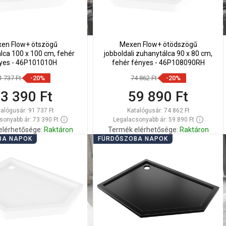
en Flow+ ötszögű
Mexen Flow+ ötödszögű
lca 100 x 100 cm, fehér
jobboldali zuhanytálca 90 x 80 cm,
yes - 46P101010H
fehér fényes - 46P108090RH
1 737 Ft
-20%
74 862 Ft
-20%
3 390 Ft
59 890 Ft
talógusár:
91 737 Ft
Katalógusár:
74 862 Ft
sonyabb ár: 73 390 Ft
Legalacsonyabb ár: 59 890 Ft
elérhetősége:
Raktáron
Termék elérhetősége:
Raktáron
BA NAPOK
FÜRDŐSZOBA NAPOK
Kosárba
Kosárba
lítsa
Hasonlítsa
favorite_border
Kedvenc
favorite_border
Kedvenc
sze
össze