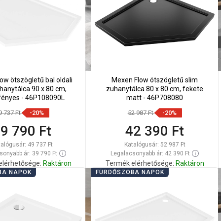
sze
össze
ow ötszögletű bal oldali
Mexen Flow ötszögletű slim
hanytálca 90 x 80 cm,
zuhanytálca 80 x 80 cm, fekete
fényes - 46P108090L
matt - 46P708080
9 737 Ft
-20%
52 987 Ft
-20%
9 790 Ft
42 390 Ft
talógusár:
49 737 Ft
Katalógusár:
52 987 Ft
sonyabb ár: 39 790 Ft
Legalacsonyabb ár: 42 390 Ft
elérhetősége:
Raktáron
Termék elérhetősége:
Raktáron
BA NAPOK
FÜRDŐSZOBA NAPOK
Kosárba
Kosárba
lítsa
Hasonlítsa
favorite_border
Kedvenc
favorite_border
Kedvenc
sze
össze