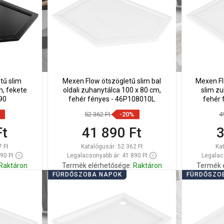
össze
ös
tű slim
Mexen Flow ötszögletű slim bal
Mexen Fl
m, fekete
oldali zuhanytálca 100 x 80 cm,
slim zu
90
fehér fényes - 46P108010L
fehér 
52 362 Ft
-20%
4
Ft
41 890 Ft
3
7 Ft
Katalógusár:
52 362 Ft
Ka
90 Ft
Legalacsonyabb ár: 41 890 Ft
Legalac
Raktáron
Termék elérhetősége:
Raktáron
Termék 
FÜRDŐSZOBA NAPOK
FÜRDŐSZO
Kosárba
Hasonlítsa
Hason
edvenc
favorite_border
Kedvenc
össze
ös