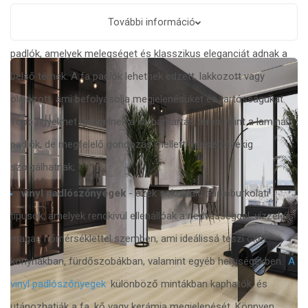
arányt kínálnak;
További információ
fa padlók
- ezek teljes egészében természetes fából készült
padlók, amelyek melegséget és klasszikus eleganciát adnak a
belső térnek. A fa padlók lehetnek edzett, lakkozott vagy
olajozott, ami befolyásolja megjelenésüket és tartósságukat.
Több figyelmet igényelnek a karbantartás terén, mint a laminált
padlók, de megfelelő gondozás mellett hosszú évekig
szolgálhatnak;
vinyl padlószőnyegek
- ezek sokoldalú padlóburkolati
típusok, amelyek rendkívül ellenállóak a nedvességgel, vízzel és
magas hőmérséklettel szemben, ami ideálissá teszi őket
konyhákban, fürdőszobákban, valamint egyéb helyiségekben.
A
vinyl padlószőnyegek
különböző mintákban kaphatók, és
utánozhatják a fa, kő vagy kerámia megjelenését. Könnyen