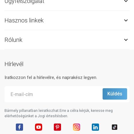
Ügyfélszolgálat

Hasznos linkek

Rólunk

Hírlevél
Iratkozzon fel a hírlevélre, és naprakész legyen.
Bármely pillanatban leiratkozhat.Erre a célra kérjük, keresse meg
elérhetőségünket a Jogi értesítésben.
Facebook
YouTube
Pinterest
Instagram
LinkedIn
TikTok