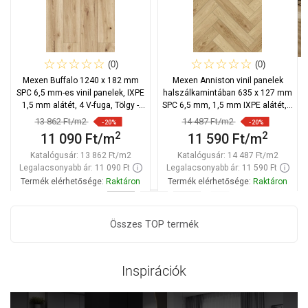
(0)
(0)
Mexen Buffalo 1240 x 182 mm
Mexen Anniston vinil panelek
SPC 6,5 mm-es vinil panelek, IXPE
halszálkamintában 635 x 127 mm
1,5 mm alátét, 4 V-fuga, Tölgy -
SPC 6,5 mm, 1,5 mm IXPE alátét, 4
F1007-1240-182-505-4V1-01
oldali V-Fuga, Tölgy
13 862 Ft/m2
14 487 Ft/m2
-20%
-20%
2
2
11 090 Ft/m
11 590 Ft/m
Katalógusár:
13 862 Ft/m2
Katalógusár:
14 487 Ft/m2
Legalacsonyabb ár: 11 090 Ft
Legalacsonyabb ár: 11 590 Ft
Termék elérhetősége:
Raktáron
Termék elérhetősége:
Raktáron
Kosárba
Kosárba
Összes TOP termék
Hasonlítsa
Hasonlítsa
favorite_border
Kedvenc
favorite_border
Kedvenc
össze
össze
Inspirációk