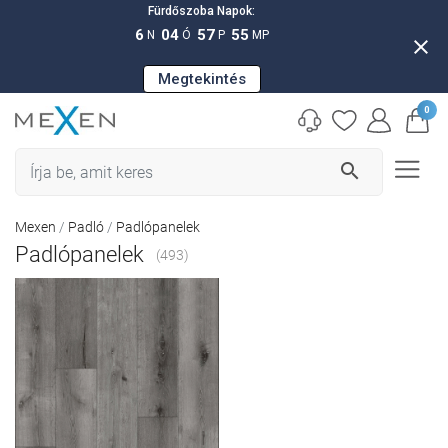
Fürdőszoba Napok:
6
04
57
53
N
Ó
P
MP
close
Megtekintés
0
search
Mexen
Padló
Padlópanelek
Padlópanelek
(493)