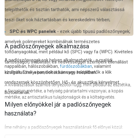
telepíthetők és tisztán tarthatók, ami népszerű választássá
teszi őket sok háztartásban és kereskedelmi térben;
SPC és WPC panelek
- ezek újabb típusú padlószőnyegek,
amelyek polimereket kombinálnak természetes
A padlószőnyegek alkalmazása
töltőanyagokkal, mint például kő (SPC) vagy fa (WPC). Kivételes
A padlószőnyegek sok helyen alkalmazhatók - a családi
tartósságot, stabilitást és nedvességgel szembeni ellenállást
nappaliban, hálószobákban,
fürdőszobákban
, valamint
kínálnak. Ezek a panelek is könnyen telepíthetők a klik
szolgáltatóhelyeken, boltokban vagy irodákban.
rendszernek köszönhetően. Hő- és akusztikai kényelmet
A kiválasztásuk számos tényezőtől függ, mint például az esztétika,
a forgalom mértéke, a helyiség páratartalmi viszonyai, a kopás
biztosítanak.
mértéke, az antisztatikus tulajdonságok és a költségvetés.
Milyen előnyökkel jár a padlószőnyegek
használata?
Íme néhány a padlószőnyegek használatának fő előnyei közül: