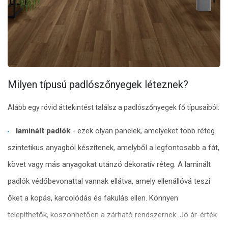
Milyen típusú padlószőnyegek léteznek?
Alább egy rövid áttekintést találsz a padlószőnyegek fő típusaiból:
laminált padlók
- ezek olyan panelek, amelyeket több réteg
szintetikus anyagból készítenek, amelyből a legfontosabb a fát,
követ vagy más anyagokat utánzó dekoratív réteg. A laminált
padlók védőbevonattal vannak ellátva, amely ellenállóvá teszi
őket a kopás, karcolódás és fakulás ellen. Könnyen
telepíthetők, köszönhetően a zárható rendszernek. Jó ár-érték