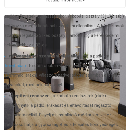
További információ
kopási osztály
- különösen fontos a laminált és vinyl
padlószőnyegek kiválasztásakor. A kopási osztály (31, 32, stb.)
határozza meg a kopással szembeni ellenállást. A háztartások
számára legalább 31-es osztály ajánlott, míg a kereskedelmi
helyiségekhez a 32-es;
nedvességgel szembeni ellenállás
- ha a padlókat
konyhában
, fürdőszobában vagy egyéb nedves környezetben
szeretnéd lerakni, válaszd a nedvességgel szemben ellenálló
anyagokat, mint például a vinyl;
telepítési rendszer
- a zárható rendszerek (click)
megkönnyítik a padló lerakását és eltávolítását ragasztó
használata nélkül. Figyelj az installáció módjára, mivel ez
befolyásolhatja a gyorsaságot és a telepítés könnyedségét;