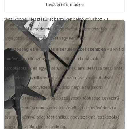
gazdag dizájn
- a padlószőnyegek széles választékban
További információ
kaphatók minták, színek és textúrák tekintetében, ami lehetővé
teszi könnyű illesztésüket bármilyen belső stílushoz - a
klasszikustól a modernig. Utánozhatják a természetes
anyagokat, például fát, követ vagy kerámiát;
tartósság és ellenállás a sérülésekkel szemben
- a kiváló
minőségű padlószőnyegek ellenállnak a kopásnak,
karcolásoknak és egyéb sérüléseknek, ami ideálissá teszi őket
gyermekes, háziállatos családok számára, valamint olyan
kereskedelmi környezetekben, ahol nagy a forgalom;
könnyű telepítés
- a padlószőnyegek többsége egyszerű
klikkes telepítési rendszerrel felszerelt, ami lehetővé teszi a
gyors és könnyű telepítést anélkül, hogy szakmai eszközökre
vagy ragasztókra lenne szükség;