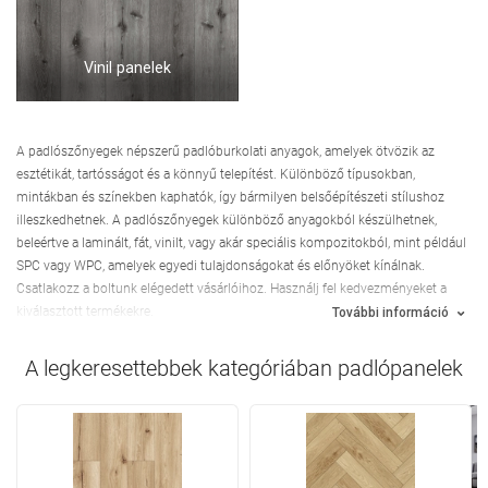
Vinil panelek
A padlószőnyegek népszerű padlóburkolati anyagok, amelyek ötvözik az
esztétikát, tartósságot és a könnyű telepítést. Különböző típusokban,
mintákban és színekben kaphatók, így bármilyen belsőépítészeti stílushoz
illeszkedhetnek. A padlószőnyegek különböző anyagokból készülhetnek,
beleértve a laminált, fát, vinilt, vagy akár speciális kompozitokból, mint például
SPC vagy WPC, amelyek egyedi tulajdonságokat és előnyöket kínálnak.
Csatlakozz a boltunk elégedett vásárlóihoz. Használj fel kedvezményeket a
kiválasztott termékekre.
További információ
A legkeresettebbek kategóriában
padlópanelek