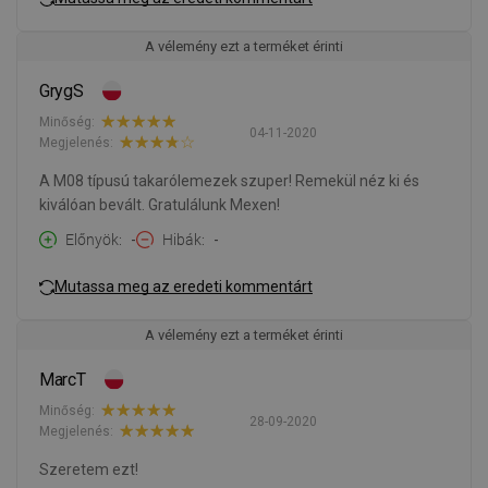
A vélemény ezt a terméket érinti
GrygS
Minőség:
04-11-2020
Megjelenés:
A M08 típusú takarólemezek szuper! Remekül néz ki és
kiválóan bevált. Gratulálunk Mexen!
Előnyök
-
Hibák
-
Mutassa meg az eredeti kommentárt
A vélemény ezt a terméket érinti
MarcT
Minőség:
28-09-2020
Megjelenés:
Szeretem ezt!