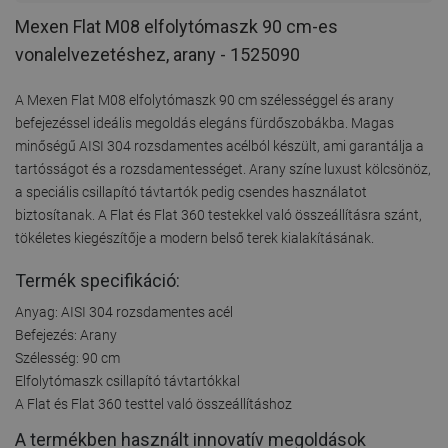
Mexen Flat M08 elfolytómaszk 90 cm-es
vonalelvezetéshez, arany - 1525090
A Mexen Flat M08 elfolytómaszk 90 cm szélességgel és arany
befejezéssel ideális megoldás elegáns fürdőszobákba. Magas
minőségű AISI 304 rozsdamentes acélból készült, ami garantálja a
tartósságot és a rozsdamentességet. Arany színe luxust kölcsönöz,
a speciális csillapító távtartók pedig csendes használatot
biztosítanak. A Flat és Flat 360 testekkel való összeállításra szánt,
tökéletes kiegészítője a modern belső terek kialakításának.
Termék specifikáció:
Anyag: AISI 304 rozsdamentes acél
Befejezés: Arany
Szélesség: 90 cm
Elfolytómaszk csillapító távtartókkal
A Flat és Flat 360 testtel való összeállításhoz
A termékben használt innovatív megoldások