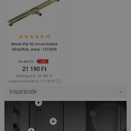
(4)
Mexen Flat 90 cm-es lineáris
lefolyóház, arany - 1515090
26 487 Ft
-20%
21 190 Ft
Katalógusár:
26 487 Ft
Legalacsonyabb ár: 21 190 Ft
Termék elérhetősége:
Raktáron
Inspirációk
Kosárba
Hasonlítsa
favorite_border
Kedvenc
össze