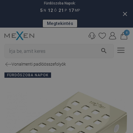
Fürdőszoba Napok:
5
12
21
16
N
Ó
P
MP
close
Megtekintés
0
search
Vonalmenti padlóösszefolyók
FÜRDŐSZOBA NAPOK