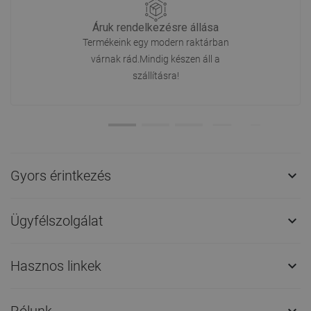
Áruk rendelkezésre állása
Termékeink egy modern raktárban
várnak rád.Mindig készen áll a
szállításra!
Gyors érintkezés

Ügyfélszolgálat

Hasznos linkek

Rólunk