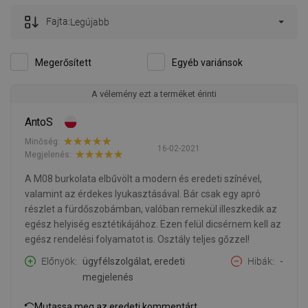
Fajta:
Legújabb
Megerősített
Egyéb variánsok
A vélemény ezt a terméket érinti
AntoS
Minőség:
16-02-2021
Megjelenés:
A M08 burkolata elbűvölt a modern és eredeti színével,
valamint az érdekes lyukasztásával. Bár csak egy apró
részlet a fürdőszobámban, valóban remekül illeszkedik az
egész helyiség esztétikájához. Ezen felül dicsérnem kell az
egész rendelési folyamatot is. Osztály teljes gőzzel!
Előnyök
ügyfélszolgálat, eredeti
Hibák
-
megjelenés
Mutassa meg az eredeti kommentárt