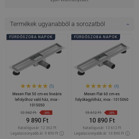
Termékek ugyanabból a sorozatból
FÜRDŐSZOBA NAPOK
FÜRDŐSZOBA NAPOK
(5)
(4)
Mexen Flat 50 cm-es lineáris
Mexen Flat 60 cm-es
lefolyóhoz való ház, inox -
folyókagylóház, inox - 1015060
1015050
12 362 Ft
13 612 Ft
-20%
-20%
9 890 Ft
10 890 Ft
Katalógusár:
12 362 Ft
Katalógusár:
13 612 Ft
Legalacsonyabb ár: 9 890 Ft
Legalacsonyabb ár: 10 890 Ft