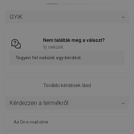
Termék elérhetősége:
Raktáron
Termék elérhetősége:
Raktáron
Kosárba
Kosárba
GYIK
Hasonlítsa
Hasonlítsa
favorite_border
Kedvenc
favorite_border
Kedvenc
össze
össze
Nem találták meg a választ?
Írj nekünk
Tegyen fel nekünk egy kérdést
További kérdések lásd
Kérdezzen a termékről