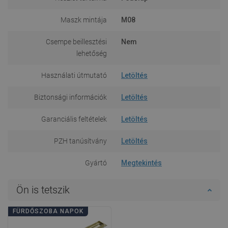
Maszk mintája
M08
Csempe beillesztési
Nem
lehetőség
Használati útmutató
Letöltés
Biztonsági információk
Letöltés
Garanciális feltételek
Letöltés
PZH tanúsítvány
Letöltés
Gyártó
Megtekintés
Ön is tetszik
FÜRDŐSZOBA NAPOK