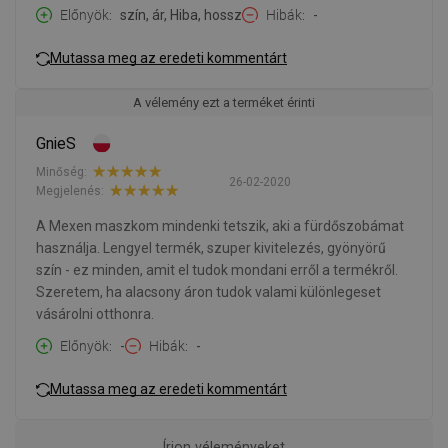
Előnyök
szín, ár, Hiba, hossz
Hibák
-
Mutassa meg az eredeti kommentárt
A vélemény ezt a terméket érinti
GnieS
Minőség:
26-02-2020
Megjelenés:
A Mexen maszkom mindenki tetszik, aki a fürdőszobámat
használja. Lengyel termék, szuper kivitelezés, gyönyörű
szín - ez minden, amit el tudok mondani erről a termékről.
Szeretem, ha alacsony áron tudok valami különlegeset
vásárolni otthonra.
Előnyök
-
Hibák
-
Mutassa meg az eredeti kommentárt
Írjon véleményeket