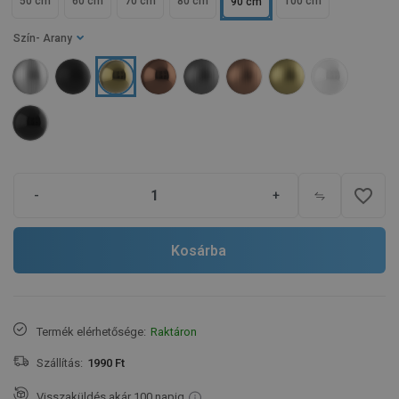
50 cm
60 cm
70 cm
80 cm
100 cm
90 cm
Szín
- Arany
favorite_border
-
+
Kosárba
Termék elérhetősége:
Raktáron
Szállítás:
1990 Ft
Visszaküldés akár 100 napig