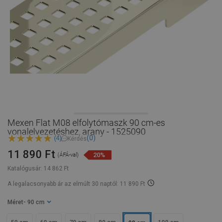
Mexen Flat M08 elfolytómaszk 90 cm-es
vonalelvezetéshez, arany - 1525090
(0)
(4)
Kérdés
11 890 Ft
20%
(ÁFÁ-val)
Katalógusár:
14 862 Ft
A legalacsonyabb ár az elmúlt 30 naptól: 11 890 Ft
Méret
- 90 cm