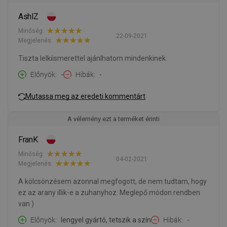
AshlZ
Minőség:
22-09-2021
Megjelenés:
Tiszta lelkiismerettel ajánlhatom mindenkinek.
Előnyök
-
Hibák
-
Mutassa meg az eredeti kommentárt
A vélemény ezt a terméket érinti
FranK
Minőség:
04-02-2021
Megjelenés:
A kölcsönzésem azonnal megfogott, de nem tudtam, hogy
ez az arany illik-e a zuhanyhoz. Meglepő módon rendben
van )
Előnyök
lengyel gyártó, tetszik a szín
Hibák
-