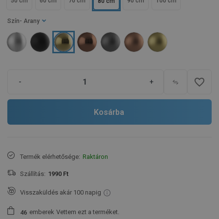
50 cm
60 cm
70 cm
90 cm
100 cm
80 cm
Szín
- Arany
favorite_border
-
+
Kosárba
Termék elérhetősége:
Raktáron
Szállítás:
1990 Ft
Visszaküldés akár 100 napig
emberek
Vettem ezt a terméket.
4
6