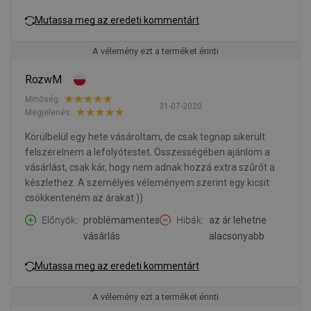
Mutassa meg az eredeti kommentárt
A vélemény ezt a terméket érinti
RozwM
Minőség:
31-07-2020
Megjelenés:
Körülbelül egy hete vásároltam, de csak tegnap sikerült
felszerelnem a lefolyótestet. Összességében ajánlom a
vásárlást, csak kár, hogy nem adnak hozzá extra szűrőt a
készlethez. A személyes véleményem szerint egy kicsit
csökkenteném az árakat ))
Előnyök
problémamentes
Hibák
az ár lehetne
vásárlás
alacsonyabb
Mutassa meg az eredeti kommentárt
A vélemény ezt a terméket érinti