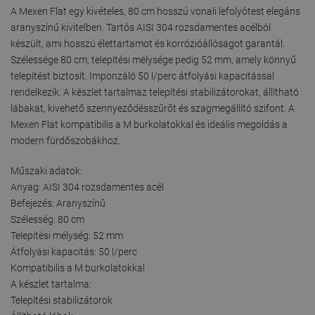
A Mexen Flat egy kivételes, 80 cm hosszú vonali lefolyótest elegáns
aranyszínű kivitelben. Tartós AISI 304 rozsdamentes acélból
készült, ami hosszú élettartamot és korrózióállóságot garantál.
Szélessége 80 cm, telepítési mélysége pedig 52 mm, amely könnyű
telepítést biztosít. Imponzáló 50 l/perc átfolyási kapacitással
rendelkezik. A készlet tartalmaz telepítési stabilizátorokat, állítható
lábakat, kivehető szennyeződésszűrőt és szagmegállító szifont. A
Mexen Flat kompatibilis a M burkolatokkal és ideális megoldás a
modern fürdőszobákhoz.
Műszaki adatok:
Anyag: AISI 304 rozsdamentes acél
Befejezés: Aranyszínű
Szélesség: 80 cm
Telepítési mélység: 52 mm
Átfolyási kapacitás: 50 l/perc
Kompatibilis a M burkolatokkal
A készlet tartalma:
Telepítési stabilizátorok