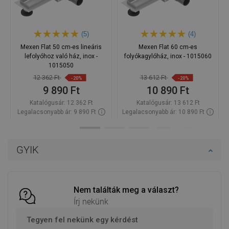
(5)
(4)
Mexen Flat 50 cm-es lineáris
Mexen Flat 60 cm-es
lefolyóhoz való ház, inox -
folyókagylóház, inox - 1015060
1015050
12 362 Ft
13 612 Ft
-20%
-20%
9 890 Ft
10 890 Ft
Katalógusár:
12 362 Ft
Katalógusár:
13 612 Ft
Legalacsonyabb ár: 9 890 Ft
Legalacsonyabb ár: 10 890 Ft
Termék elérhetősége:
Raktáron
Termék elérhetősége:
Raktáron
Kosárba
Kosárba
GYIK
Hasonlítsa
Hasonlítsa
favorite_border
Kedvenc
favorite_border
Kedvenc
össze
össze
Nem találták meg a választ?
Írj nekünk
Tegyen fel nekünk egy kérdést