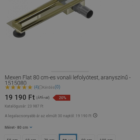
Mexen Flat 80 cm-es vonali lefolyótest, aranyszínű -
1515080
(0)
(4)
Kérdés
19 190 Ft
20%
(ÁFÁ-val)
Katalógusár:
23 987 Ft
A legalacsonyabb ár az elmúlt 30 naptól: 19 190 Ft
Méret
- 80 cm