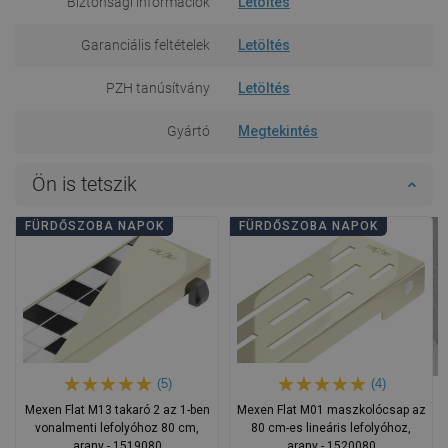
Biztonsági információk
Letöltés
Garanciális feltételek
Letöltés
PZH tanúsítvány
Letöltés
Gyártó
Megtekintés
Ön is tetszik
FÜRDŐSZOBA NAPOK
FÜRDŐSZOBA NAPOK
(5)
(4)
Mexen Flat M13 takaró 2 az 1-ben
Mexen Flat M01 maszkolócsap az
vonalmenti lefolyóhoz 80 cm,
80 cm-es lineáris lefolyóhoz,
arany - 1519080
arany - 1520080