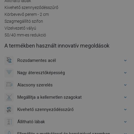
Állítható lábak
Kivehető szennyeződésszűrő
Körbevevő perem - 2 cm
Szagmegállító szifon
Vízelvezető vályú
50/40 mm-es redukció
A termékben használt innovatív megoldások
Rozsdamentes acél
Nagy áteresztőképesség
Alacsony szerelés
Megállítja a kellemetlen szagokat
Kivehető szennyeződésszűrő
Állítható lábak
Ellenállás a mattulással és korrózióval szemben