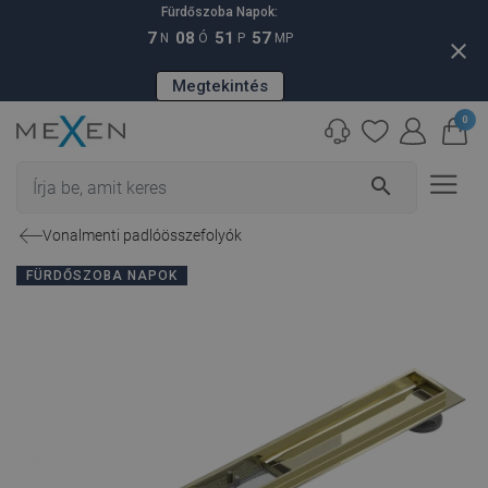
Fürdőszoba Napok:
7
08
51
56
N
Ó
P
MP
close
Megtekintés
0
search
Vonalmenti padlóösszefolyók
FÜRDŐSZOBA NAPOK