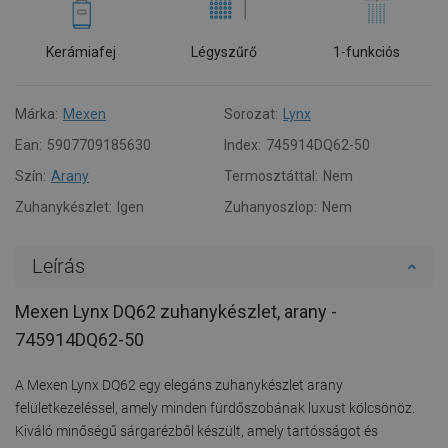
Kerámiafej
Légyszűrő
1-funkciós
Márka:
Mexen
Sorozat:
Lynx
Ean:
5907709185630
Index:
745914DQ62-50
Szín:
Arany
Termosztáttal:
Nem
Zuhanykészlet:
Igen
Zuhanyoszlop:
Nem
Leírás
Mexen Lynx DQ62 zuhanykészlet, arany -
745914DQ62-50
A Mexen Lynx DQ62 egy elegáns zuhanykészlet arany
felületkezeléssel, amely minden fürdőszobának luxust kölcsönöz.
Kiváló minőségű sárgarézből készült, amely tartósságot és