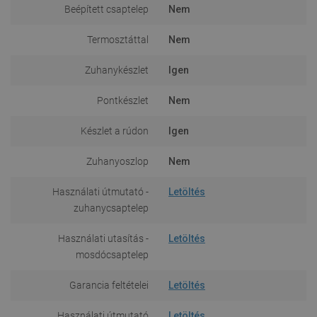
Beépített csaptelep
Nem
Termosztáttal
Nem
Zuhanykészlet
Igen
Pontkészlet
Nem
Készlet a rúdon
Igen
Zuhanyoszlop
Nem
Használati útmutató -
Letöltés
zuhanycsaptelep
Használati utasítás -
Letöltés
mosdócsaptelep
Garancia feltételei
Letöltés
Használati útmutató
Letöltés