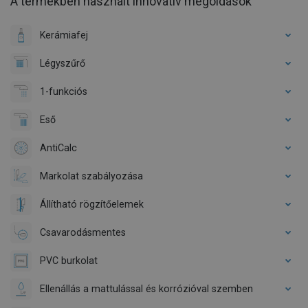
A termékben használt innovatív megoldások
Kerámiafej
Légyszűrő
1-funkciós
Eső
AntiCalc
Markolat szabályozása
Állítható rögzítőelemek
Csavarodásmentes
PVC burkolat
Ellenállás a mattulással és korrózióval szemben