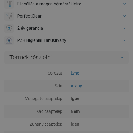
Ellenállás a magas hőmérsékletre
PerfectClean
2 év garancia
PZH Higiéniai Tanúsítvány
Termék részletei
Sorozat
Lynx
Szín
Arany
Mosogató csaptelep
Igen
Kád csaptelep
Nem
Zuhany csaptelep
Igen