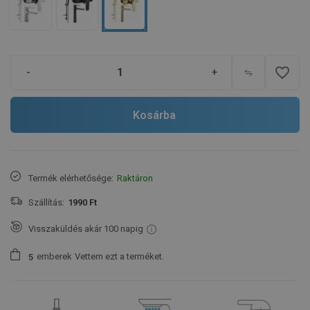
favorite_border
-
+
Kosárba
Termék elérhetősége:
Raktáron
Szállítás:
1990 Ft
Visszaküldés akár 100 napig
emberek
Vettem ezt a terméket.
5