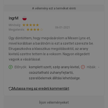
A vélemény ezt a terméket érinti
IngrM
Minőség:
06-01-2021
Megjelenés:
Úgy döntöttem, hogy megvásárolom a Mexen Lynx-et,
mivel korábban a barátnőm is ezt a szettet szerezte be.
Elrugaszkodva a klasszikus megoldásoktól, az arany
kivitelű szettre tettem le a voksom. Nagyon elégedett
vagyok a vásárlással.
Előnyök
komplett szett, szép arany kivitel,
Hibák
-
csúsztatható zuhanyfejtartó,
szerelőelemek állítási lehetősége.
Mutassa meg az eredeti kommentárt
Írjon véleményeket