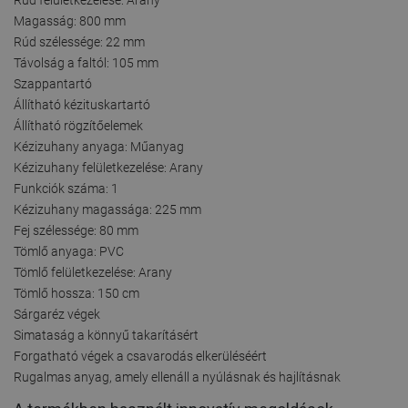
Magasság: 800 mm
Rúd szélessége: 22 mm
Távolság a faltól: 105 mm
Szappantartó
Állítható kézituskartartó
Állítható rögzítőelemek
Kézizuhany anyaga: Műanyag
Kézizuhany felületkezelése: Arany
Funkciók száma: 1
Kézizuhany magassága: 225 mm
Fej szélessége: 80 mm
Tömlő anyaga: PVC
Tömlő felületkezelése: Arany
Tömlő hossza: 150 cm
Sárgaréz végek
Simataság a könnyű takarításért
Forgatható végek a csavarodás elkerüléséért
Rugalmas anyag, amely ellenáll a nyúlásnak és hajlításnak