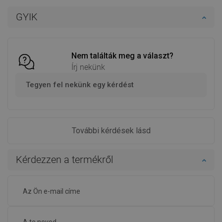
Kosárba
Kosárba
GYIK
Hasonlítsa
Hasonlítsa
favorite_border
Kedvenc
favorite_border
Kedvenc
össze
össze
Nem találták meg a választ?
Írj nekünk
Tegyen fel nekünk egy kérdést
További kérdések lásd
Kérdezzen a termékről