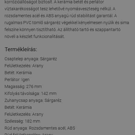
korrózióállóságot biztosít. A kerámia betét és perlátor
víztakarékosságot tesz lehetővé nyomásveszteség nélkül. A
rozsdamentes acél és ABS anyagú rúd stabilitást garantál. A
rugalmas PVC tömlő sárgaréz végekkel kényelmesen nyúlik és sima
felszíne könnyen tisztítható. Az állítható tartó és szappantartó
növeli a készlet funkcionalitását.
Termékleírás:
Csaptelep anyaga: Sárgaréz
Felületkezelés: Arany
Betét: Kerámia
Perlátor: Igen
Magasság: 276 mm
Kifolyás távolsága: 142 mm
Zuhanycsap anyaga: Sárgaréz
Betét: Kerámia
Felületkezelés: Arany
Szélesség: 182 mm
Rúd anyaga: Rozsdamentes acél, ABS
Rúd felületkezelése: Arany