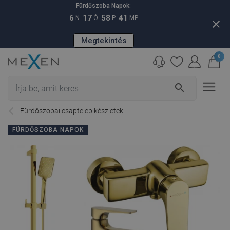
Fürdőszoba Napok:
6
17
58
40
N
Ó
P
MP
close
Megtekintés
0
search
Fürdőszobai csaptelep készletek
FÜRDŐSZOBA NAPOK