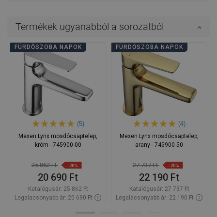
Termékek ugyanabból a sorozatból
FÜRDŐSZOBA NAPOK
FÜRDŐSZOBA NAPOK
(5)
(4)
Mexen Lynx mosdócsaptelep,
Mexen Lynx mosdócsaptelep,
króm - 745900-00
arany - 745900-50
25 862 Ft
27 737 Ft
-20%
-20%
20 690 Ft
22 190 Ft
Katalógusár:
25 862 Ft
Katalógusár:
27 737 Ft
Legalacsonyabb ár: 20 690 Ft
Legalacsonyabb ár: 22 190 Ft
Termék elérhetősége:
Raktáron
Termék elérhetősége:
Raktáron