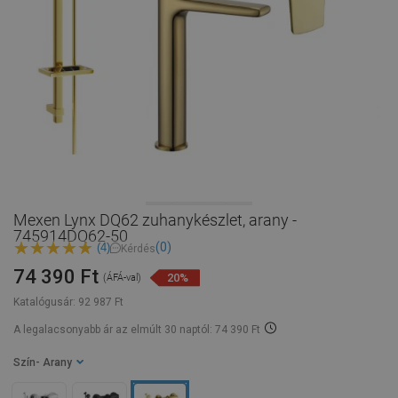
Mexen Lynx DQ62 zuhanykészlet, arany -
745914DQ62-50
(0)
(4)
Kérdés
74 390 Ft
20%
(ÁFÁ-val)
Katalógusár:
92 987 Ft
A legalacsonyabb ár az elmúlt 30 naptól: 74 390 Ft
Szín
- Arany