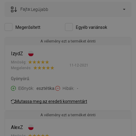
Fajta:
Legújabb
Megerősített
Egyéb variánsok
A vélemény ezt a terméket érinti
IzydZ
Minőség:
11-12-2021
Megjelenés:
Gyönyörű.
Előnyök
esztétika.
Hibák
-
Mutassa meg az eredeti kommentárt
A vélemény ezt a terméket érinti
AlexZ
Minőség: