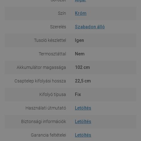
Szín
Króm
Szerelés
Szabadon álló
Tusoló készlettel
Igen
Termosztáttal
Nem
Akkumulátor magassága
102 cm
Csaptelep kifolyási hossza
22,5 cm
Kifolyó típusa
Fix
Használati útmutató
Letöltés
Biztonsági információk
Letöltés
Garancia feltételei
Letöltés