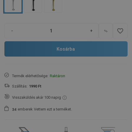
favorite_border
-
+
Kosárba
Termék elérhetősége:
Raktáron
Szállítás:
1990 Ft
Visszaküldés akár 100 napig
emberek
Vettem ezt a terméket.
3
4