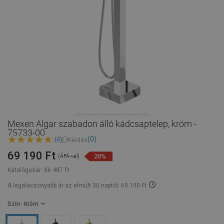
Mexen Algar szabadon álló kádcsaptelep, króm -
75733-00
(0)
(4)
Kérdés
69 190 Ft
20%
(ÁFÁ-val)
Katalógusár:
86 487 Ft
A legalacsonyabb ár az elmúlt 30 naptól: 69 190 Ft
Szín
- Króm