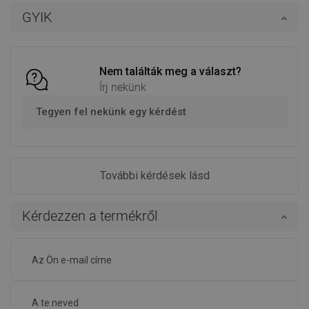
Kosárba
Kosárba
GYIK
Hasonlítsa
Hasonlítsa
favorite_border
Kedvenc
favorite_border
Kedvenc
össze
össze
Nem találták meg a választ?
Írj nekünk
Tegyen fel nekünk egy kérdést
További kérdések lásd
Kérdezzen a termékről