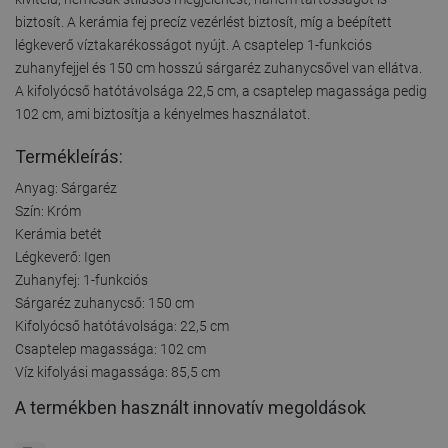
biztosít. A kerámia fej precíz vezérlést biztosít, míg a beépített
légkeverő víztakarékosságot nyújt. A csaptelep 1-funkciós
zuhanyfejjel és 150 cm hosszú sárgaréz zuhanycsővel van ellátva.
A kifolyócső hatótávolsága 22,5 cm, a csaptelep magassága pedig
102 cm, ami biztosítja a kényelmes használatot.
Termékleírás:
Anyag: Sárgaréz
Szín: Króm
Kerámia betét
Légkeverő: Igen
Zuhanyfej: 1-funkciós
Sárgaréz zuhanycső: 150 cm
Kifolyócső hatótávolsága: 22,5 cm
Csaptelep magassága: 102 cm
Víz kifolyási magassága: 85,5 cm
A termékben használt innovatív megoldások