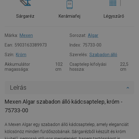
Sárgaréz
Kerámiafej
Légyszűrő
Márka:
Mexen
Sorozat:
Algar
Ean:
5903163389973
Index:
75733-00
Szín:
Króm
Szerelés:
Szabadon álló
Akkumulátor
102
Csaptelep kifolyási
22,5
magassága:
cm
hossza:
cm
Leírás
Mexen Algar szabadon álló kádcsaptelep, króm -
75733-00
A Mexen Algar egy szabadon álló kádcsaptelep, amely eleganciát
kölcsönöz minden fürdőszobának. Sárgarézből készült és króm
kivitelű, nemcsak stílusos megjelenést, hanem tartósságot is