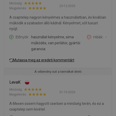
Minőség:
23-12-2020
Megjelenés:
A csaptelep nagyon kényelmes a használatban, és kiválóan
működik a szabadon álló kádnál. Kényelmet, sőt luxust
nyújt.
Előnyök
használat kényelme, sima
Hibák
-
működés, van perlátor, gyártói
garancia.
Mutassa meg az eredeti kommentárt
A vélemény ezt a terméket érinti
LevaK
Minőség:
31-10-2020
Megjelenés:
A Mexen sosem hagyott cserben a minőség terén, és ez a
csaptelep sem kivétel.