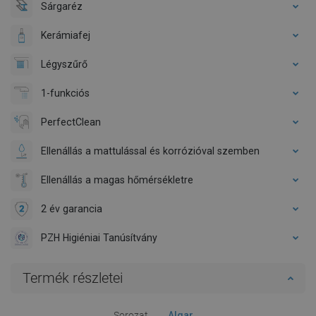
Sárgaréz
Kerámiafej
Légyszűrő
1-funkciós
PerfectClean
Ellenállás a mattulással és korrózióval szemben
Ellenállás a magas hőmérsékletre
2 év garancia
PZH Higiéniai Tanúsítvány
Termék részletei
Sorozat
Algar