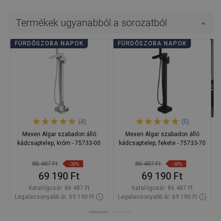
Termékek ugyanabból a sorozatból
FÜRDŐSZOBA NAPOK
FÜRDŐSZOBA NAPOK
(4)
(5)
Mexen Algar szabadon álló
Mexen Algar szabadon álló
kádcsaptelep, króm - 75733-00
kádcsaptelep, fekete - 75733-70
86 487 Ft
86 487 Ft
-20%
-20%
69 190 Ft
69 190 Ft
Katalógusár:
86 487 Ft
Katalógusár:
86 487 Ft
Legalacsonyabb ár: 69 190 Ft
Legalacsonyabb ár: 69 190 Ft
Termék elérhetősége:
Raktáron
Termék elérhetősége:
Raktáron