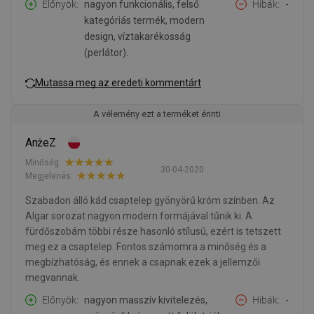
Előnyök
nagyon funkcionális, felső
Hibák
-
kategóriás termék, modern
design, víztakarékosság
(perlátor).
Mutassa meg az eredeti kommentárt
A vélemény ezt a terméket érinti
AnżeZ
Minőség:
30-04-2020
Megjelenés:
Szabadon álló kád csaptelep gyönyörű króm színben. Az
Algar sorozat nagyon modern formájával tűnik ki. A
fürdőszobám többi része hasonló stílusú, ezért is tetszett
meg ez a csaptelep. Fontos számomra a minőség és a
megbízhatóság, és ennek a csapnak ezek a jellemzői
megvannak.
Előnyök
nagyon masszív kivitelezés,
Hibák
-