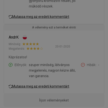
gyönyörű krómozott felület, jól
működő részek.
Mutassa meg az eredeti kommentárt
A vélemény ezt a terméket érinti
AndrK
Minőség:
20-01-2020
Megjelenés:
Káprázatos!
Előnyök
szuper minőség, látványos
Hibák
-
megjelenés, nagyon kézre álló,
van garancia.
Mutassa meg az eredeti kommentárt
Írjon véleményeket