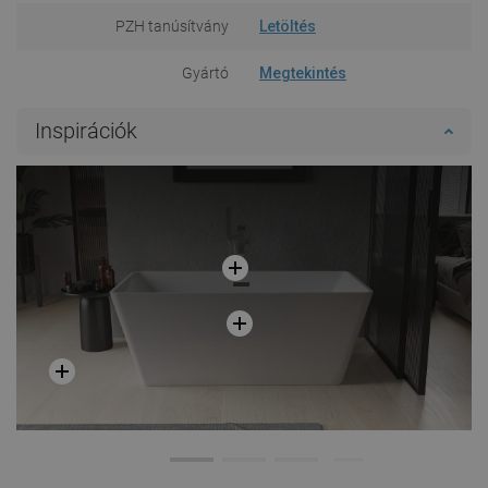
PZH tanúsítvány
Letöltés
Gyártó
Megtekintés
Inspirációk