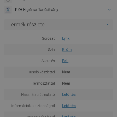
PZH Higiéniai Tanúsítvány
Termék részletei
Sorozat
Lynx
Szín
Króm
Szerelés
Fali
Tusoló készlettel
Nem
Termosztáttal
Nem
Használati útmutató
Letöltés
Információk a biztonságról
Letöltés
Garancia feltételei
Letöltés