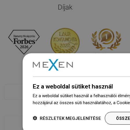
Díjak
Ez a weboldal sütiket használ
Fizetés több
Ez a weboldal sütiket használ a felhasználói élmén
hozzájárul az összes süti használatához, a Cooki
RÉSZLETEK MEGJELENÍTÉSE
ÖSSZE