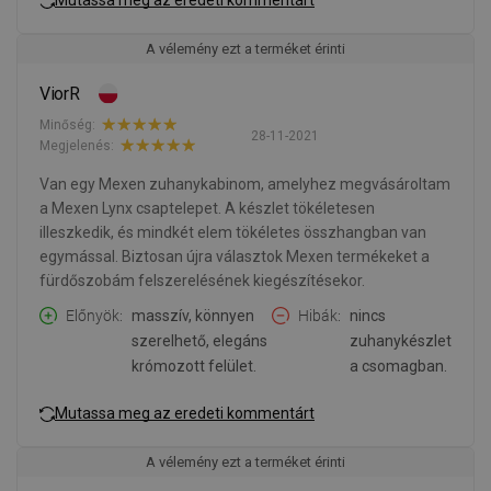
A vélemény ezt a terméket érinti
ViorR
Minőség:
28-11-2021
Megjelenés:
Van egy Mexen zuhanykabinom, amelyhez megvásároltam
a Mexen Lynx csaptelepet. A készlet tökéletesen
illeszkedik, és mindkét elem tökéletes összhangban van
egymással. Biztosan újra választok Mexen termékeket a
fürdőszobám felszerelésének kiegészítésekor.
Előnyök
masszív, könnyen
Hibák
nincs
szerelhető, elegáns
zuhanykészlet
krómozott felület.
a csomagban.
Mutassa meg az eredeti kommentárt
A vélemény ezt a terméket érinti