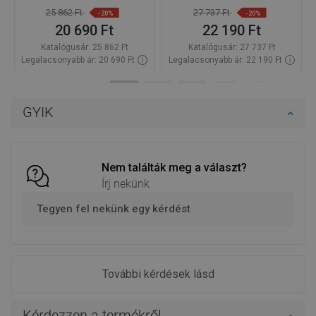
25 862 Ft
27 737 Ft
-20%
-20%
20 690 Ft
22 190 Ft
Katalógusár:
25 862 Ft
Katalógusár:
27 737 Ft
Legalacsonyabb ár: 20 690 Ft
Legalacsonyabb ár: 22 190 Ft
Termék elérhetősége:
Raktáron
Termék elérhetősége:
Raktáron
Kosárba
Kosárba
GYIK
Hasonlítsa
Hasonlítsa
favorite_border
Kedvenc
favorite_border
Kedvenc
össze
össze
Nem találták meg a választ?
Írj nekünk
Tegyen fel nekünk egy kérdést
További kérdések lásd
Kérdezzen a termékről