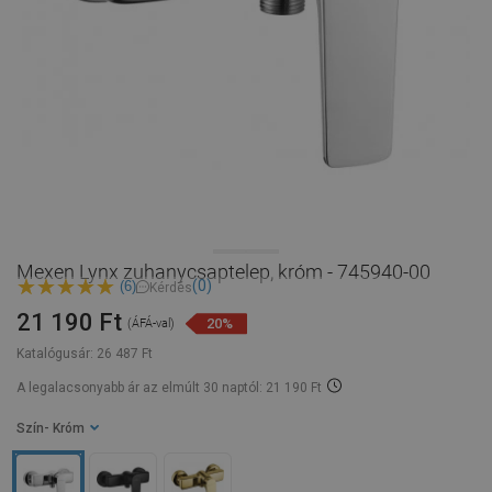
Mexen Lynx zuhanycsaptelep, króm - 745940-00
(0)
(6)
Kérdés
21 190 Ft
20%
(ÁFÁ-val)
Katalógusár:
26 487 Ft
A legalacsonyabb ár az elmúlt 30 naptól: 21 190 Ft
Szín
- Króm