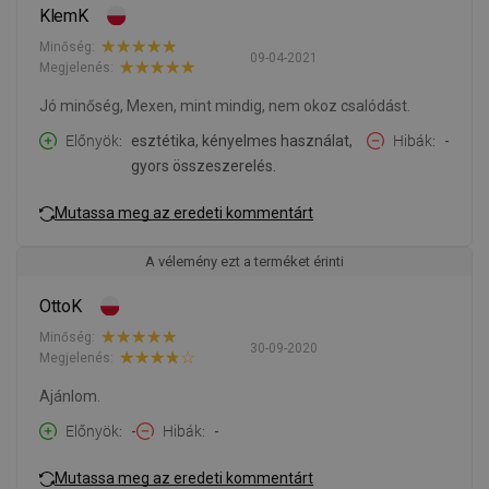
KlemK
Minőség:
09-04-2021
Megjelenés:
Jó minőség, Mexen, mint mindig, nem okoz csalódást.
Előnyök
esztétika, kényelmes használat,
Hibák
-
gyors összeszerelés.
Mutassa meg az eredeti kommentárt
A vélemény ezt a terméket érinti
OttoK
Minőség:
30-09-2020
Megjelenés:
Ajánlom.
Előnyök
-
Hibák
-
Mutassa meg az eredeti kommentárt