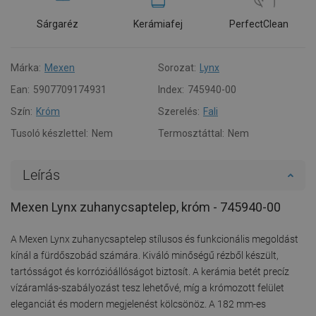
Sárgaréz
Kerámiafej
PerfectClean
Márka:
Mexen
Sorozat:
Lynx
Ean:
5907709174931
Index:
745940-00
Szín:
Króm
Szerelés:
Fali
Tusoló készlettel:
Nem
Termosztáttal:
Nem
Leírás
Mexen Lynx zuhanycsaptelep, króm - 745940-00
A Mexen Lynx zuhanycsaptelep stílusos és funkcionális megoldást
kínál a fürdőszobád számára. Kiváló minőségű rézből készült,
tartósságot és korrózióállóságot biztosít. A kerámia betét precíz
vízáramlás-szabályozást tesz lehetővé, míg a krómozott felület
eleganciát és modern megjelenést kölcsönöz. A 182 mm-es