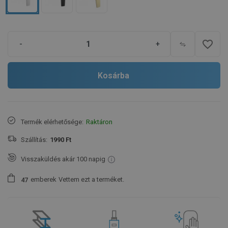
favorite_border
-
+
Kosárba
Termék elérhetősége:
Raktáron
Szállítás:
1990 Ft
Visszaküldés akár 100 napig
emberek
Vettem ezt a terméket.
4
7