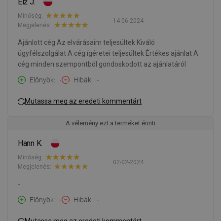
Elż J.
Minőség:
14-06-2024
Megjelenés:
Ajánlott cég Az elvárásaim teljesültek Kiváló
ügyfélszolgálat A cég ígéretei teljesültek Értékes ajánlat A
cég minden szempontból gondoskodott az ajánlatáról
Előnyök
-
Hibák
-
Mutassa meg az eredeti kommentárt
A vélemény ezt a terméket érinti
Hann K.
Minőség:
02-02-2024
Megjelenés:
-
Előnyök
-
Hibák
-
Mutassa meg az eredeti kommentárt