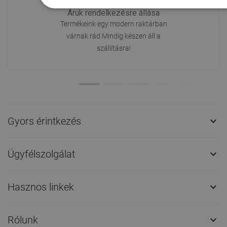
Áruk rendelkezésre állása
Termékeink egy modern raktárban
várnak rád.Mindig készen áll a
szállításra!
Gyors érintkezés

Ügyfélszolgálat

Hasznos linkek

Rólunk
