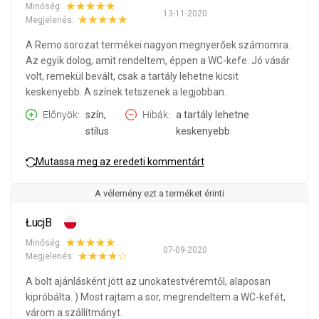
Minőség:
13-11-2020
Megjelenés:
A Remo sorozat termékei nagyon megnyerőek számomra.
Az egyik dolog, amit rendeltem, éppen a WC-kefe. Jó vásár
volt, remekül bevált, csak a tartály lehetne kicsit
keskenyebb. A színek tetszenek a legjobban.
Előnyök
szín,
Hibák
a tartály lehetne
stílus
keskenyebb
Mutassa meg az eredeti kommentárt
A vélemény ezt a terméket érinti
ŁucjB
Minőség:
07-09-2020
Megjelenés:
A bolt ajánlásként jött az unokatestvéremtől, alaposan
kipróbálta. ) Most rajtam a sor, megrendeltem a WC-kefét,
várom a szállítmányt.