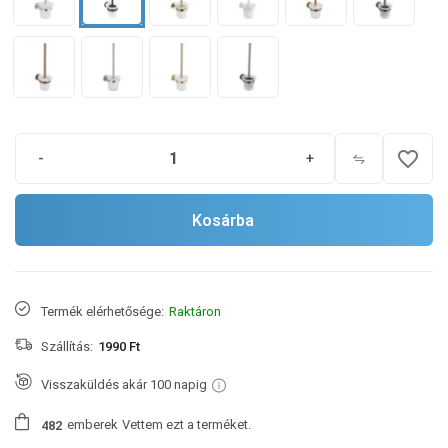
favorite_border
-
+
Kosárba
Termék elérhetősége:
Raktáron
Szállítás:
1990 Ft
Visszaküldés akár 100 napig
emberek
Vettem ezt a terméket.
4
8
2