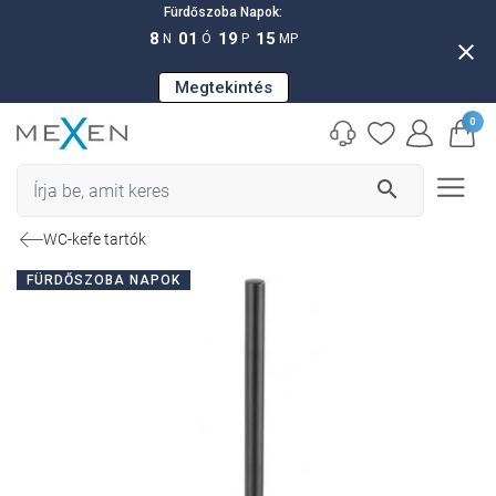
Fürdőszoba Napok:
8
01
19
14
N
Ó
P
MP
close
Megtekintés
0
search
WC-kefe tartók
FÜRDŐSZOBA NAPOK