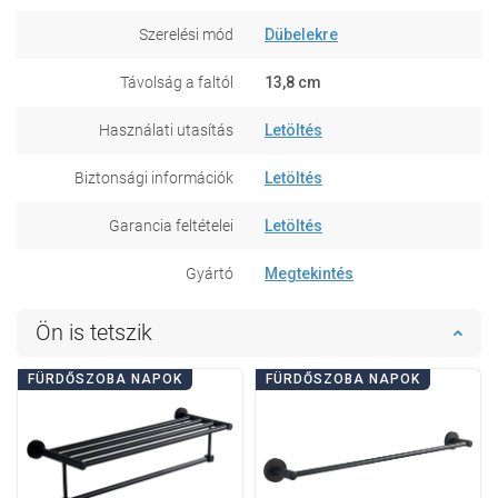
Szerelési mód
Dübelekre
Távolság a faltól
13,8 cm
Használati utasítás
Letöltés
Biztonsági információk
Letöltés
Garancia feltételei
Letöltés
Gyártó
Megtekintés
Ön is tetszik
FÜRDŐSZOBA NAPOK
FÜRDŐSZOBA NAPOK