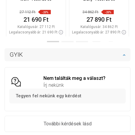
27 112 Ft
34 862 Ft
-20%
-20%
21 690 Ft
27 890 Ft
Katalógusár:
27 112 Ft
Katalógusár:
34 862 Ft
Legalacsonyabb ár: 21 690 Ft
Legalacsonyabb ár: 27 890 Ft
Termék elérhetősége:
Raktáron
Termék elérhetősége:
Raktáron
Kosárba
Kosárba
GYIK
Hasonlítsa
Hasonlítsa
favorite_border
Kedvenc
favorite_border
Kedvenc
össze
össze
Nem találták meg a választ?
Írj nekünk
Tegyen fel nekünk egy kérdést
További kérdések lásd