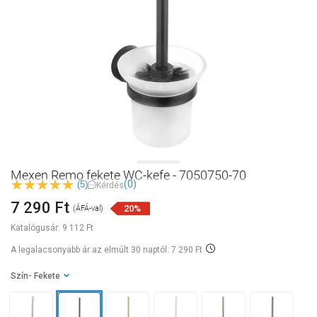
Mexen Remo fekete WC-kefe - 7050750-70
(0)
(5)
Kérdés
7 290 Ft
20%
(ÁFÁ-val)
Katalógusár:
9 112 Ft
A legalacsonyabb ár az elmúlt 30 naptól: 7 290 Ft
Szín
- Fekete