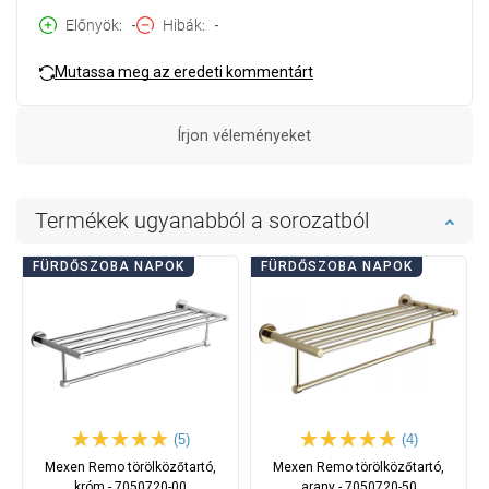
Előnyök
-
Hibák
-
Mutassa meg az eredeti kommentárt
Írjon véleményeket
Termékek ugyanabból a sorozatból
FÜRDŐSZOBA NAPOK
FÜRDŐSZOBA NAPOK
(5)
(4)
Mexen Remo törölközőtartó,
Mexen Remo törölközőtartó,
króm - 7050720-00
arany - 7050720-50