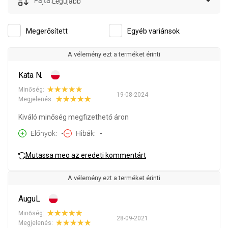
Fajta:
Legújabb
Megerősített
Egyéb variánsok
A vélemény ezt a terméket érinti
Kata N.
Minőség:
19-08-2024
Megjelenés:
Kiváló minőség megfizethető áron
Előnyök
-
Hibák
-
Mutassa meg az eredeti kommentárt
A vélemény ezt a terméket érinti
AuguL
Minőség:
28-09-2021
Megjelenés: