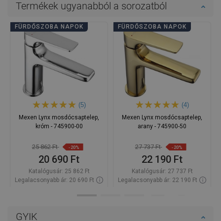
Termékek ugyanabból a sorozatból
FÜRDŐSZOBA NAPOK
FÜRDŐSZOBA NAPOK
(5)
(4)
Mexen Lynx mosdócsaptelep,
Mexen Lynx mosdócsaptelep,
króm - 745900-00
arany - 745900-50
25 862 Ft
27 737 Ft
-20%
-20%
20 690 Ft
22 190 Ft
Katalógusár:
25 862 Ft
Katalógusár:
27 737 Ft
Legalacsonyabb ár: 20 690 Ft
Legalacsonyabb ár: 22 190 Ft
Termék elérhetősége:
Raktáron
Termék elérhetősége:
Raktáron
Kosárba
Kosárba
GYIK