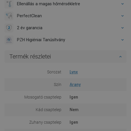
Ellenállás a magas hőmérsékletre
PerfectClean
2 év garancia
PZH Higiéniai Tanúsítvány
Termék részletei
Sorozat
Lynx
Szín
Arany
Mosogató csaptelep
Igen
Kád csaptelep
Nem
Zuhany csaptelep
Igen