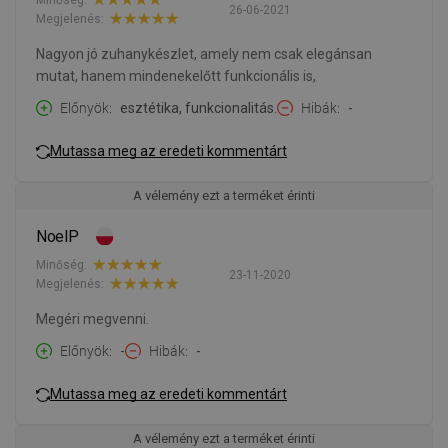
26-06-2021
Megjelenés:
Nagyon jó zuhanykészlet, amely nem csak elegánsan
mutat, hanem mindenekelőtt funkcionális is,
Előnyök
esztétika, funkcionalitás.
Hibák
-
Mutassa meg az eredeti kommentárt
A vélemény ezt a terméket érinti
NoelP
Minőség:
23-11-2020
Megjelenés:
Megéri megvenni.
Előnyök
-
Hibák
-
Mutassa meg az eredeti kommentárt
A vélemény ezt a terméket érinti