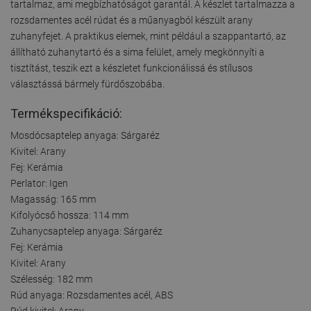
tartalmaz, ami megbízhatóságot garantál. A készlet tartalmazza a
rozsdamentes acél rúdat és a műanyagból készült arany
zuhanyfejet. A praktikus elemek, mint például a szappantartó, az
állítható zuhanytartó és a sima felület, amely megkönnyíti a
tisztítást, teszik ezt a készletet funkcionálissá és stílusos
választássá bármely fürdőszobába.
Termékspecifikáció:
Mosdócsaptelep anyaga: Sárgaréz
Kivitel: Arany
Fej: Kerámia
Perlator: Igen
Magasság: 165 mm
Kifolyócső hossza: 114 mm
Zuhanycsaptelep anyaga: Sárgaréz
Fej: Kerámia
Kivitel: Arany
Szélesség: 182 mm
Rúd anyaga: Rozsdamentes acél, ABS
Rúd kivitel: Arany