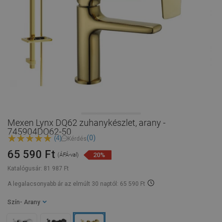
Mexen Lynx DQ62 zuhanykészlet, arany -
745904DQ62-50
(0)
(4)
Kérdés
65 590 Ft
20%
(ÁFÁ-val)
Katalógusár:
81 987 Ft
A legalacsonyabb ár az elmúlt 30 naptól: 65 590 Ft
Szín
- Arany