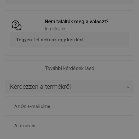
Hasonlítsa
Hasonlítsa
favorite_border
Kedvenc
favorite_border
Kedvenc
össze
össze
Nem találták meg a választ?
Írj nekünk
Tegyen fel nekünk egy kérdést
További kérdések lásd
Kérdezzen a termékről