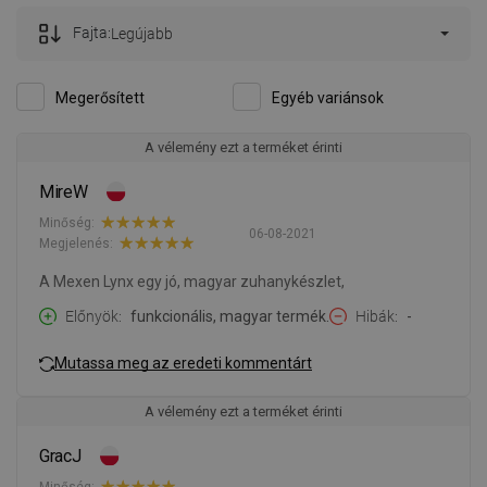
Fajta:
Legújabb
Megerősített
Egyéb variánsok
A vélemény ezt a terméket érinti
MireW
Minőség:
06-08-2021
Megjelenés:
A Mexen Lynx egy jó, magyar zuhanykészlet,
Előnyök
funkcionális, magyar termék.
Hibák
-
Mutassa meg az eredeti kommentárt
A vélemény ezt a terméket érinti
GracJ
Minőség: