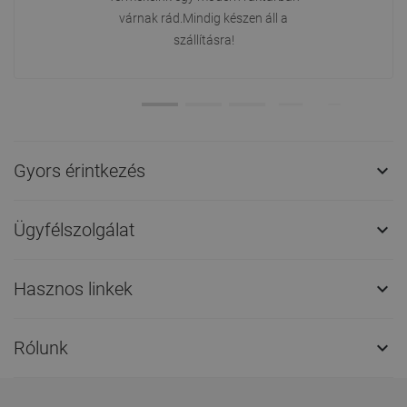
várnak rád.Mindig készen áll a
szállításra!
Gyors érintkezés

Ügyfélszolgálat

Hasznos linkek

Rólunk
