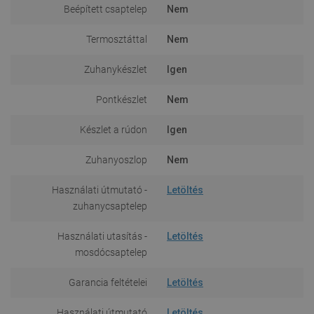
Beépített csaptelep
Nem
Termosztáttal
Nem
Zuhanykészlet
Igen
Pontkészlet
Nem
Készlet a rúdon
Igen
Zuhanyoszlop
Nem
Használati útmutató -
Letöltés
zuhanycsaptelep
Használati utasítás -
Letöltés
mosdócsaptelep
Garancia feltételei
Letöltés
Használati útmutató
Letöltés