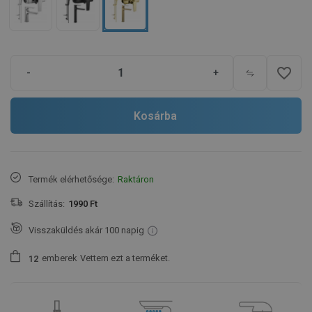
favorite_border
-
+
Kosárba
Termék elérhetősége:
Raktáron
Szállítás:
1990 Ft
Visszaküldés akár 100 napig
emberek
Vettem ezt a terméket.
1
2