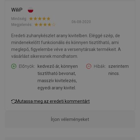
WiliP
Minőség:
06-08-2020
Megjelenés:
Eredeti zuhanykészlet arany kivitelben. Eléggé szép, de
mindenekelőtt funkcionális és könnyen tisztítható, ami
meglepő, figyelembe véve a versenytársak termékeit. A
vásárlást sikeresnek mondhatom.
Előnyök
kedvező ár, könnyen
Hibák
szerintem
tisztítható bevonat,
nincs.
masszív kivitelezés,
egyedi arany kivitel.
Mutassa meg az eredeti kommentárt
Írjon véleményeket