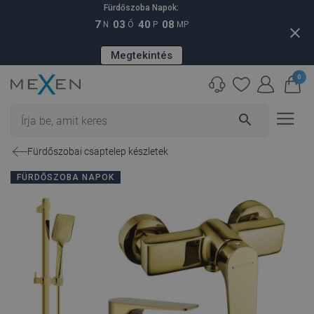
Fürdőszoba Napok:
7
03
40
07
N
Ó
P
MP
close
Megtekintés
0
search
Fürdőszobai csaptelep készletek
FÜRDŐSZOBA NAPOK