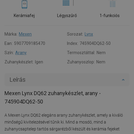
Kerámiafej
Légyszűrő
1-funkciós
Márka:
Mexen
Sorozat:
Lynx
Ean:
5907709185470
Index:
745904DQ62-50
Szín:
Arany
Termosztáttal:
Nem
Zuhanykészlet:
Igen
Zuhanyoszlop:
Nem
Leírás
Mexen Lynx DQ62 zuhanykészlet, arany -
745904DQ62-50
A Mexen Lynx DQ62 elegáns arany zuhanykészlet, amely a kiváló
minőségű kivitelezésével tűnik ki. Mind a mosdó, mind a
zuhanycsaptelep tartós sárgarézből készült és kerámia fejeket