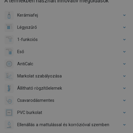
A termékben használt innovatív megoldások
Kerámiafej
Légyszűrő
1-funkciós
Eső
AntiCalc
Markolat szabályozása
Állítható rögzítőelemek
Csavarodásmentes
PVC burkolat
Ellenállás a mattulással és korrózióval szemben