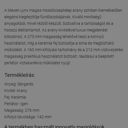
A Mexen Lynx magas mosdócsaptelep arany színben kiemelkedően
elegáns kiegészítője fürdőszobájának. Kiváló minőségű
anyagokból, mivel rézből készült, biztosítva a tartósságot és a
hosszú élettartamot. Az arany kivitelével luxus megjelenést
kölcsönöz. A 275 mm magasság lehetővé teszi a könnyű
használatot, míg a kerámia fej biztosítja a sima és megbízható
működést. A 160 mm kifolyási tartomány és a 212 mm vízkivezetési
magasság praktikus használatot biztosít, ráadásul a beépített
perlátor víztakarékos működést nyújt.
Termékleírás:
Anyag: Sárgaréz
Kivitel: Arany
Fej: Kerámia
Perlátor: Igen
Magasság: 276 mm
Kifolyó távolsága: 142 mm
A termékben használt innovatív megoldások