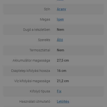
Szín
Arany
Magas
Igen
Dugó a készletben
Nem
Szerelés
Álló
Termosztáttal
Nem
Akkumulátor magassága
27,5 cm
Csaptelep kifolyási hossza
16 cm
Víz kifolyási magassága
21,2 cm
Kifolyó típusa
Fix
Használati útmutató
Letöltés