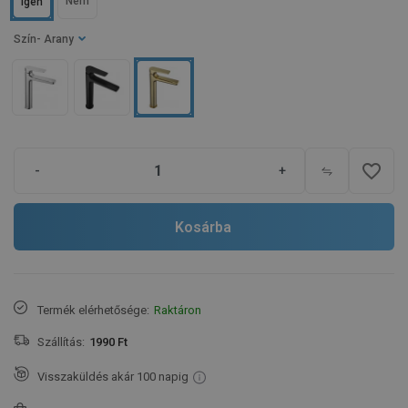
Nem
Igen
Szín
- Arany
favorite_border
-
+
Kosárba
Termék elérhetősége:
Raktáron
Szállítás:
1990 Ft
Visszaküldés akár 100 napig