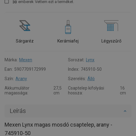
emberek
Vettem ezt a terméket.
3
0
Sárgaréz
Kerámiafej
Légyszűrő
Márka:
Mexen
Sorozat:
Lynx
Ean:
5907709172999
Index:
745910-50
Szín:
Arany
Szerelés:
Álló
Akkumulátor
27,5
Csaptelep kifolyási
16
magassága:
cm
hossza:
cm
Leírás
Mexen Lynx magas mosdó csaptelep, arany -
745910-50