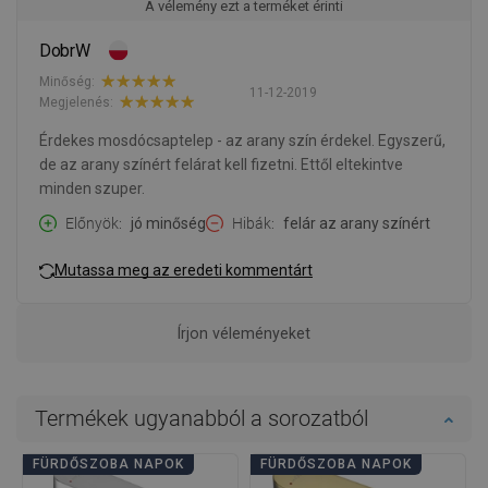
A vélemény ezt a terméket érinti
DobrW
Minőség:
11-12-2019
Megjelenés:
Érdekes mosdócsaptelep - az arany szín érdekel. Egyszerű,
de az arany színért felárat kell fizetni. Ettől eltekintve
minden szuper.
Előnyök
jó minőség
Hibák
felár az arany színért
Mutassa meg az eredeti kommentárt
Írjon véleményeket
Termékek ugyanabból a sorozatból
FÜRDŐSZOBA NAPOK
FÜRDŐSZOBA NAPOK