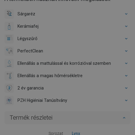
Sárgaréz
Kerámiafej
Légyszűrő
PerfectClean
Ellenállás a mattulással és korrózióval szemben
Ellenállás a magas hőmérsékletre
2 év garancia
PZH Higiéniai Tanúsítvány
Termék részletei
Sorozat
Lynx