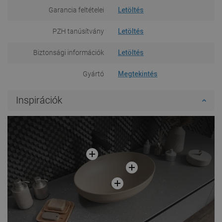
Garancia feltételei
Letöltés
PZH tanúsítvány
Letöltés
Biztonsági információk
Letöltés
Gyártó
Megtekintés
Inspirációk