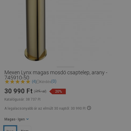
Mexen Lynx magas mosdó csaptelep, arany -
745910-50
(0)
(4)
Kérdés
30 990 Ft
20%
(ÁFÁ-val)
Katalógusár:
38 737 Ft
A legalacsonyabb ár az elmúlt 30 naptól: 30 990 Ft
Magas
- Igen