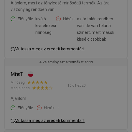
Ajánlom, mert ez tényleg jó minőségű termék. Az ára
viszonylag rendben van.
Előnyök
kiváló
Hibák
az ár talán rendben
kivitelezési
van, de van felár a
minőség
színért, mert mások
kissé olcsóbbak
Mutassa meg az eredeti kommentárt
A vélemény ezt a terméket érinti
MihaT
Minőség:
16-01-2020
Megjelenés:
Ajánlom
Előnyök
-
Hibák
-
Mutassa meg az eredeti kommentárt