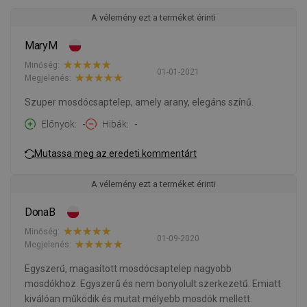
A vélemény ezt a terméket érinti
MaryM
Minőség:
01-01-2021
Megjelenés:
Szuper mosdócsaptelep, amely arany, elegáns színű.
Előnyök
-
Hibák
-
Mutassa meg az eredeti kommentárt
A vélemény ezt a terméket érinti
DonaB
Minőség:
01-09-2020
Megjelenés:
Egyszerű, magasított mosdócsaptelep nagyobb
mosdókhoz. Egyszerű és nem bonyolult szerkezetű. Emiatt
kiválóan működik és mutat mélyebb mosdók mellett.