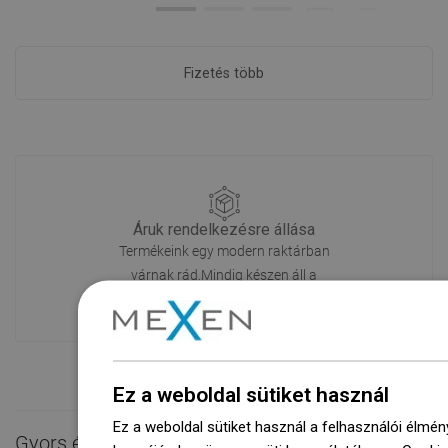
Fizetés több
Áruk rendelkezésre állása
Termékeink egy modern raktárban
várnak rád.Mindig készen áll a
szállításra!
Ez a weboldal sütiket használ
Ez a weboldal sütiket használ a felhasználói élmén
Gyors érintkezés
