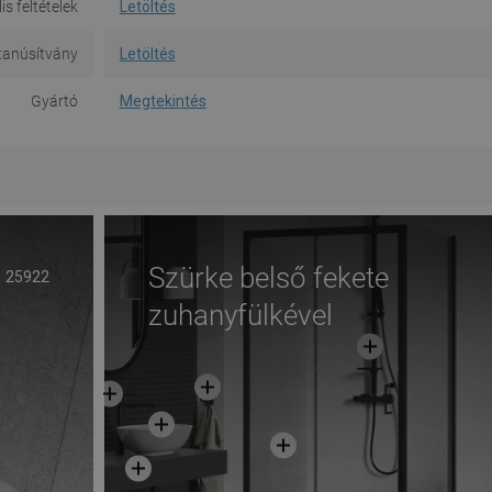
is feltételek
Letöltés
tanúsítvány
Letöltés
Gyártó
Megtekintés
Szürke belső fekete
25922
zuhanyfülkével