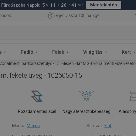
Megtekintés
5
11
26
40
Fürdőszoba Napok:
N
Ó
P
MP
 módok
Térjen vissza 100 napig*
e
Padló
Falak
Világítás
Kert
Vonalmenti padlóösszefolyók
Mexen Flat MGB vonalmenti vízelvezető 
m, fekete üveg - 1026050-15
Rozsdamentes acél
Nagy áteresztőképesség
Alacsony
Márka:
Mexen
Sorozat:
Flat