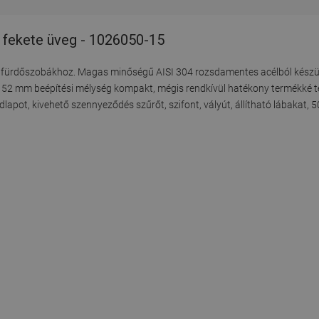
 fekete üveg - 1026050-15
 fürdőszobákhoz. Magas minőségű AISI 304 rozsdamentes acélból készült,
 52 mm beépítési mélység kompakt, mégis rendkívül hatékony termékké tes
edlapot, kivehető szennyeződés szűrőt, szifont, vályút, állítható lábakat,