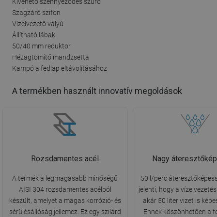
Kivehető szennyeződés szűrő
Szagzáró szifon
Vízelvezető vályú
Állítható lábak
50/40 mm reduktor
Hézagtömítő mandzsetta
Kampó a fedlap eltávolításához
A termékben használt innovatív megoldások
Rozsdamentes acél
Nagy áteresztőké
A termék a legmagasabb minőségű
50 l/perc áteresztőképess
AISI 304 rozsdamentes acélból
jelenti, hogy a vízelvezetés
készült, amelyet a magas korrózió- és
akár 50 liter vizet is képe
sérülésállóság jellemez. Ez egy szilárd
Ennek köszönhetően a f