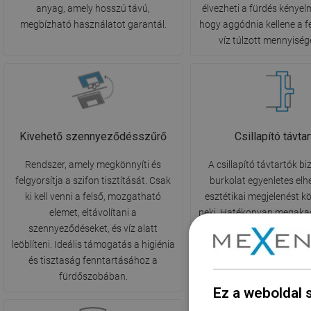
anyag, amely hosszú távú,
élvezheti a fürdés kényel
megbízható használatot garantál.
hogy aggódnia kellene a f
víz túlzott mennyiség
Kivehető szennyeződésszűrő
Csillapító távta
Rendszer, amely megkönnyíti és
A csillapító távtartók bi
felgyorsítja a szifon tisztítását. Csak
burkolat egyenletes elh
ki kell venni a felső, mozgatható
esztétikai megjelenést k
elemet, eltávolítani a
neki. Hatékonyan megaka
szennyeződéseket, és víz alatt
rács és a burkolat dörz
leöblíteni. Ideális támogatás a higiénia
valamint csökkentik a víz
és tisztaság fenntartásához a
a lefolyóra zuhanása ok
fürdőszobában.
Ez a weboldal 