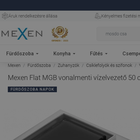
Áruk rendelkezésre állása
Kényelmes fizetési
Fürdőszoba
Konyha
Fűtés
Csemp
Mexen
Fürdőszoba
Zuhanyzók
Csíklefolyók és szifonok
Mexen Flat MGB vonalmenti vízelvezető 50 c
FÜRDŐSZOBA NAPOK