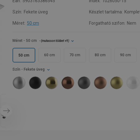
Ean:
5903163386545
Index:
1026050-15
Szín:
Fekete üveg
Készlet tartalma:
Komple
Méret:
50 cm
Forgatható szifon:
Nem
Méret
- 50 cm
- (
mutasson többet
+9
)
60 cm
70 cm
80 cm
90 cm
50 cm
Szín
- Fekete üveg