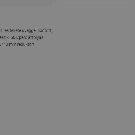
 és fekete üveggel borított,
zik, 50 l/perc átfolyási
 50/40 mm reduktort,