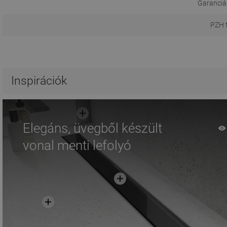
Garanciál
PZH 
Inspirációk
Elegáns, üvegből készült
vonal menti lefolyó