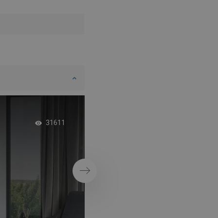
Modern fürdőszoba
31611
zuhanykabinnal
Következő