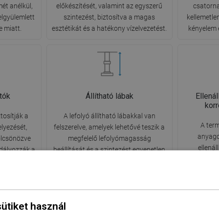
mét anélkül,
előkészítését, valamint az egyszerű
csatorna
elgyülemlett
szintezést, biztosítva a magas
kellemetle
e miatt.
esztétikát és a hatékony vízelvezetést.
kényelem 
rtók
Állítható lábak
Ellená
kor
ztosítják a
A lefolyó állítható lábakkal van
A ter
elyezését,
felszerelve, amelyek lehetővé teszik a
anyago
ölcsönözve
megfelelő lefolyómagasság
ellená
dályozzák a
beállítását és a szintezést egyenetlen
korrózi
sölődését,
felületen. Ily módon a lefolyó még
megőrzi
 közvetlenül
jobban illeszkedik a fürdőszoba adott
funkcion
ozta zajt.
körülményeihez.
helyi
sütiket használ