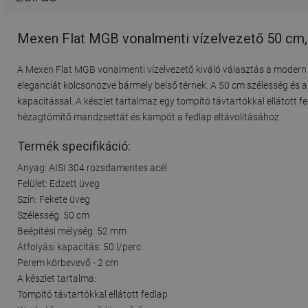
Mexen Flat MGB vonalmenti vízelvezető 50 cm,
A Mexen Flat MGB vonalmenti vízelvezető kiváló választás a modern
eleganciát kölcsönözve bármely belső térnek. A 50 cm szélesség és a
kapacitással. A készlet tartalmaz egy tompító távtartókkal ellátott f
hézagtömítő mandzsettát és kampót a fedlap eltávolításához.
Termék specifikáció:
Anyag: AISI 304 rozsdamentes acél
Felület: Edzett üveg
Szín: Fekete üveg
Szélesség: 50 cm
Beépítési mélység: 52 mm
Átfolyási kapacitás: 50 l/perc
Perem körbevevő - 2 cm
A készlet tartalma:
Tompító távtartókkal ellátott fedlap