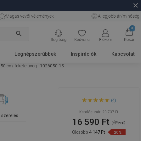
close
Magas vevői vélemények
A legjobb ár/minőség
0
search
Segítség
Kedvenc
Fiókom
Kosár
Legnépszerűbbek
Inspirációk
Kapcsolat
50 cm, fekete üveg - 1026050-15
Mexen Flat MGB vonalmenti
(4)
vízelvezető 50 cm, fekete
üveg - 1026050-15
Katalógusár:
20 737 Ft
 szerelés
16 590 Ft
(ÁFÁ-val)
Olcsóbb
4 147 Ft
20%