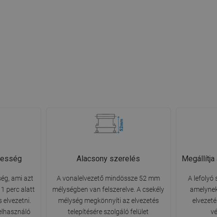
pesség
Alacsony szerelés
Megállítja
ég, ami azt
A vonalelvezető mindössze 52 mm
A lefolyó 
 1 perc alatt
mélységben van felszerelve. A csekély
amelynek
s elvezetni.
mélység megkönnyíti az elvezetés
elvezet
elhasználó
telepítésére szolgáló felület
vé