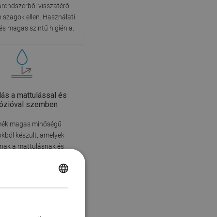
rendszerből visszatérő
n szagok ellen. Használati
és magas szintű higiénia.
llás a mattulással és
rózióval szemben
mék magas minőségű
kból készült, amelyek
llnak a mattulásnak és
ónak, így hosszú távon
 vonzó megjelenését és
POLISH
alitását, függetlenül a
ség páratartalmától.
CZECH
GERMAN