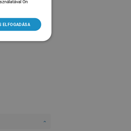
asználatával Ön
ENGLISH
dz się więcej
SLOVAK
S ELFOGADÁSA
LITHUANIAN
ROMANIAN
HUNGARIAN
FRENCH
ITALIAN
SPANISH
UKRAINIAN
BULGARIAN
ESTONIAN
DUTCH
LATVIAN