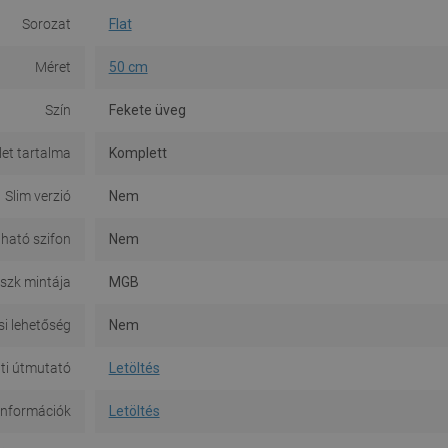
Sorozat
Flat
Méret
50 cm
Szín
Fekete üveg
let tartalma
Komplett
Slim verzió
Nem
ható szifon
Nem
szk mintája
MGB
si lehetőség
Nem
ti útmutató
Letöltés
információk
Letöltés