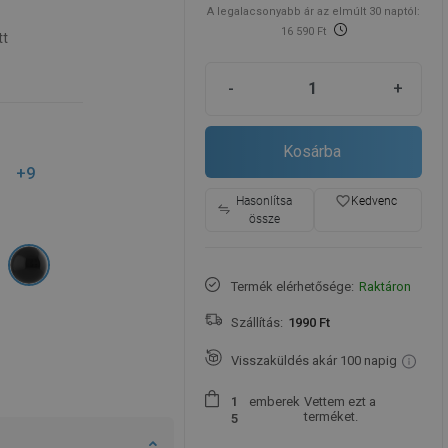
A legalacsonyabb ár az elmúlt 30 naptól:
16 590 Ft
tt
-
+
Kosárba
+9
favorite_border
Hasonlítsa
Kedvenc
össze
Termék elérhetősége:
Raktáron
Szállítás:
1990 Ft
Visszaküldés akár 100 napig
emberek
Vettem ezt a
1
terméket.
5