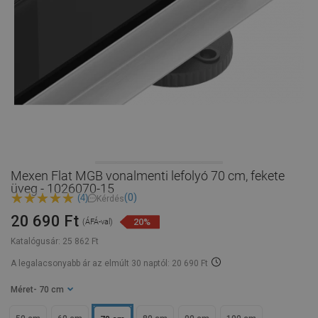
Mexen Flat MGB vonalmenti lefolyó 70 cm, fekete
üveg - 1026070-15
(0)
(4)
Kérdés
20 690 Ft
20%
(ÁFÁ-val)
Katalógusár:
25 862 Ft
A legalacsonyabb ár az elmúlt 30 naptól: 20 690 Ft
Méret
- 70 cm