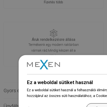
Fizetés több
Áruk rendelkezésre állása
Termékeink egy modern raktárban
várnak rád.Mindig készen áll a
szállításra!
Ez a weboldal sütiket használ
Gyors érintkezés

Ez a weboldal sütiket használ a felhasználói élmén
hozzájárul az összes süti használatához, a Cooki
Ügyfélszolgálat
