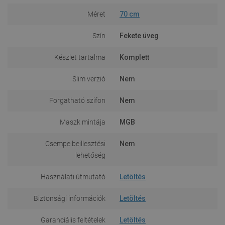
Méret
70 cm
Szín
Fekete üveg
Készlet tartalma
Komplett
Slim verzió
Nem
Forgatható szifon
Nem
Maszk mintája
MGB
Csempe beillesztési
Nem
lehetőség
Használati útmutató
Letöltés
Biztonsági információk
Letöltés
Garanciális feltételek
Letöltés