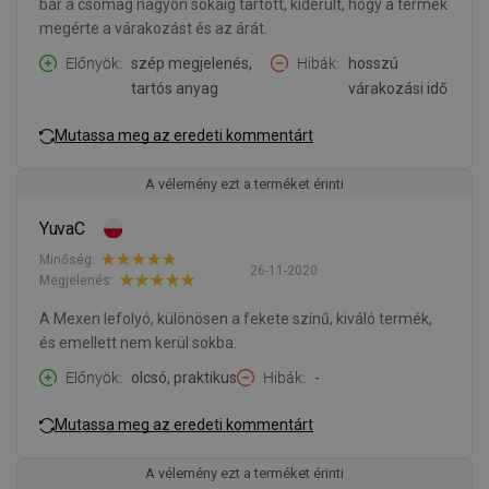
bár a csomag nagyon sokáig tartott, kiderült, hogy a termék
megérte a várakozást és az árát.
Előnyök
szép megjelenés,
Hibák
hosszú
tartós anyag
várakozási idő
Mutassa meg az eredeti kommentárt
A vélemény ezt a terméket érinti
YuvaC
Minőség:
26-11-2020
Megjelenés:
A Mexen lefolyó, különösen a fekete színű, kiváló termék,
és emellett nem kerül sokba.
Előnyök
olcsó, praktikus
Hibák
-
Mutassa meg az eredeti kommentárt
A vélemény ezt a terméket érinti