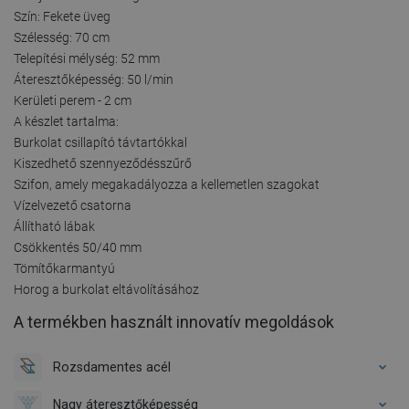
Szín: Fekete üveg
Szélesség: 70 cm
Telepítési mélység: 52 mm
Áteresztőképesség: 50 l/min
Kerületi perem - 2 cm
A készlet tartalma:
Burkolat csillapító távtartókkal
Kiszedhető szennyeződésszűrő
Szifon, amely megakadályozza a kellemetlen szagokat
Vízelvezető csatorna
Állítható lábak
Csökkentés 50/40 mm
Tömítőkarmantyú
Horog a burkolat eltávolításához
A termékben használt innovatív megoldások
Rozsdamentes acél
Nagy áteresztőképesség