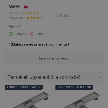
MervK
Minőség:
12-05-2020
Megjelenés:
Ajánlom!
Előnyök
-
Hibák
-
Mutassa meg az eredeti kommentárt
Írjon véleményeket
Termékek ugyanabból a sorozatból
FÜRDŐSZOBA NAPOK
FÜRDŐSZOBA NAPOK