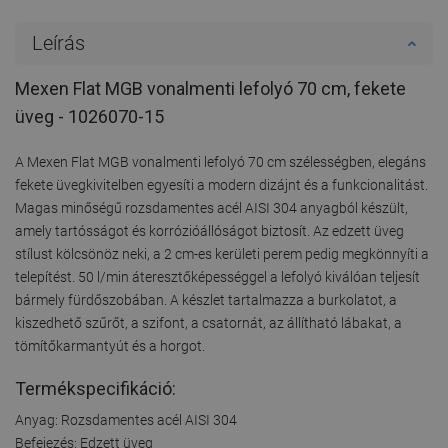
Leírás
Mexen Flat MGB vonalmenti lefolyó 70 cm, fekete
üveg - 1026070-15
A Mexen Flat MGB vonalmenti lefolyó 70 cm szélességben, elegáns
fekete üvegkivitelben egyesíti a modern dizájnt és a funkcionalitást.
Magas minőségű rozsdamentes acél AISI 304 anyagból készült,
amely tartósságot és korrózióállóságot biztosít. Az edzett üveg
stílust kölcsönöz neki, a 2 cm-es kerületi perem pedig megkönnyíti a
telepítést. 50 l/min áteresztőképességgel a lefolyó kiválóan teljesít
bármely fürdőszobában. A készlet tartalmazza a burkolatot, a
kiszedhető szűrőt, a szifont, a csatornát, az állítható lábakat, a
tömítőkarmantyút és a horgot.
Termékspecifikáció:
Anyag: Rozsdamentes acél AISI 304
Befejezés: Edzett üveg