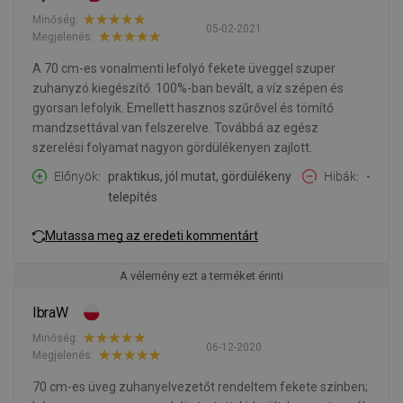
Minőség:
05-02-2021
Megjelenés:
A 70 cm-es vonalmenti lefolyó fekete üveggel szuper
zuhanyzó kiegészítő. 100%-ban bevált, a víz szépen és
gyorsan lefolyik. Emellett hasznos szűrővel és tömítő
mandzsettával van felszerelve. Továbbá az egész
szerelési folyamat nagyon gördülékenyen zajlott.
Előnyök
praktikus, jól mutat, gördülékeny
Hibák
-
telepítés
Mutassa meg az eredeti kommentárt
A vélemény ezt a terméket érinti
IbraW
Minőség:
06-12-2020
Megjelenés:
70 cm-es üveg zuhanyelvezetőt rendeltem fekete színben;