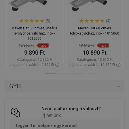
(5)
(4)
Mexen Flat 50 cm-es lineáris
Mexen Flat 60 cm-es
lefolyóhoz való ház, inox -
folyókagylóház, inox - 1015060
1015050
12 362 Ft
13 612 Ft
-20%
-20%
9 890 Ft
10 890 Ft
Katalógusár:
12 362 Ft
Katalógusár:
13 612 Ft
Legalacsonyabb ár: 9 890 Ft
Legalacsonyabb ár: 10 890 Ft
Termék elérhetősége:
Raktáron
Termék elérhetősége:
Raktáron
Kosárba
Kosárba
GYIK
Hasonlítsa
Hasonlítsa
favorite_border
Kedvenc
favorite_border
Kedvenc
össze
össze
Nem találták meg a választ?
Írj nekünk
Tegyen fel nekünk egy kérdést