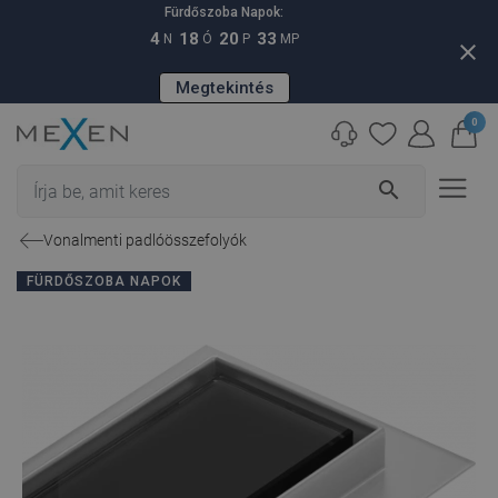
Fürdőszoba Napok:
4
18
20
32
N
Ó
P
MP
close
Megtekintés
0
search
Vonalmenti padlóösszefolyók
FÜRDŐSZOBA NAPOK