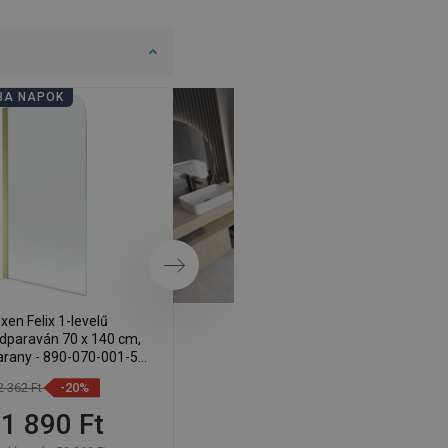
DANISH
SWEDISH
FINNISH
BA NAPOK
FÜRDŐSZOBA NAPOK
PORTUGUESE
CROATIAN
GREEK
SLOVENIAN
Következő
xen Felix 1-levelű
Mexen Felix 2-szárnyú fürdőkád-
dparaván 70 x 140 cm,
paraván 100 x 140 cm, átlátszó,
 arany - 890-070-001-50-
króm - 890-100-002-01-00
00
2 362 Ft
-20%
60 737 Ft
-20%
1 890 Ft
48 590 Ft