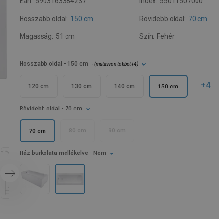
Ean:
5903163384237
Index:
55011507000
Hosszabb oldal:
150 cm
Rövidebb oldal:
70 cm
Magasság:
51 cm
Szín:
Fehér
Hosszabb oldal
- 150 cm
- (
mutasson többet
+4
)
+4
120 cm
130 cm
140 cm
150 cm
Rövidebb oldal
- 70 cm
80 cm
90 cm
70 cm
Ház burkolata mellékelve
- Nem