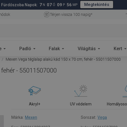
Megtekintés
7
07
09
55
Fürdőszoba Napok:
N
Ó
P
MP
 módok
Térjen vissza 100 napig*
e
Padló
Falak
Világítás
Kert
Mexen Vega téglalap alakú kád 150 x 70 cm, fehér - 55011507000
 fehér - 55011507000
Akryl+
UV védelem
Homályoso
Márka:
Mexen
Sorozat:
Vega