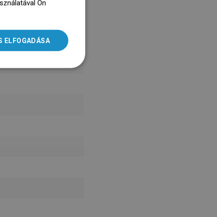
asználatával Ön
ENGLISH
dz się więcej
SLOVAK
S ELFOGADÁSA
LITHUANIAN
ROMANIAN
HUNGARIAN
FRENCH
ITALIAN
SPANISH
UKRAINIAN
BULGARIAN
ESTONIAN
DUTCH
LATVIAN