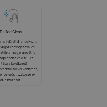
PerfectClean
ima felülettel rendelkezik,
nyűgöz ragyogásával és
sztétikai megjelenését. A
api ápolás és a felület
títása a keletkezett
ésektől sokkal könnyebb,
ényel erős tisztítószerek
alkalmazását.