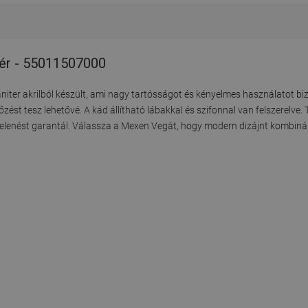
hér - 55011507000
iter akrilból készült, ami nagy tartósságot és kényelmes használatot biz
zést tesz lehetővé. A kád állítható lábakkal és szifonnal van felszerelve. 
lenést garantál. Válassza a Mexen Vegát, hogy modern dizájnt kombinálj