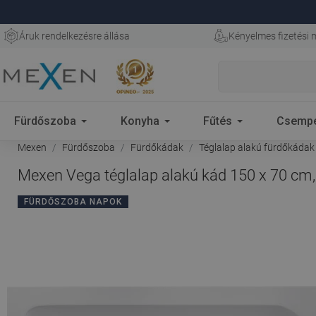
Áruk rendelkezésre állása
Kényelmes fizetési
Fürdőszoba
Konyha
Fűtés
Csemp
Mexen
Fürdőszoba
Fürdőkádak
Téglalap alakú fürdőkádak
Mexen Vega téglalap alakú kád 150 x 70 cm,
FÜRDŐSZOBA NAPOK