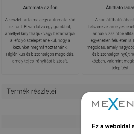
Automata szifon
Állítható lába
A készlet tartalmaz egy automata kád
A kád állítható lábak
szifont. El van látva egy gombbal,
felszerelve, amelyek lehe
amellyel kinyithatjuk vagy bezárhatjuk
annak vízszintbe állít
a lefolyó szelepet anélkül, hogy a
egyenetlen felületen is.
kezünket megmártóztatnánk.
megoldás, amely nagyobb 
Higiénikus és biztonságos megoldás,
és biztonságot nyújt h
amely teljes irányítást biztosít.
közben, valamint megk
telepítést.
Termék részletei
Hos
Ez a weboldal 