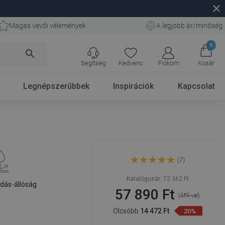
close
Magas vevői vélemények
A legjobb ár/minőség
0
search
Segítség
Kedvenc
Fiókom
Kosár
Legnépszerűbbek
Inspirációk
Kapcsolat
Mexen Vega téglalap alakú
(7)
kád 150 x 70 cm, fehér -
55011507000
Katalógusár:
72 362 Ft
dás-állóság
57 890 Ft
(ÁFÁ-val)
Olcsóbb
14 472 Ft
20%