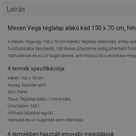
Leírás
Mexen Vega téglalap alakú kád 150 x 70 cm, fe
A Mexen Vega egy 150 x 70 cm méretű, téglalap alakú kád, amely szan
fürdőszobába illeszkedik, 160 literes űrtartalma pedig pihentető fürdő
mattulásnak és az UV sugárzásnak, ami hosszú távú esztétikai megje
A termék specifikációja:
Méret: 150 x 70 cm
Anyag: Szaniter akril
Szín: Fehér
Típus: Téglalap alakú / Univerzális
Űrtartalom: 160 l
Állítható lábakkal együtt
Mattulás és UV sugárzás elleni ellenállás
A termékben használt innovatív megoldások