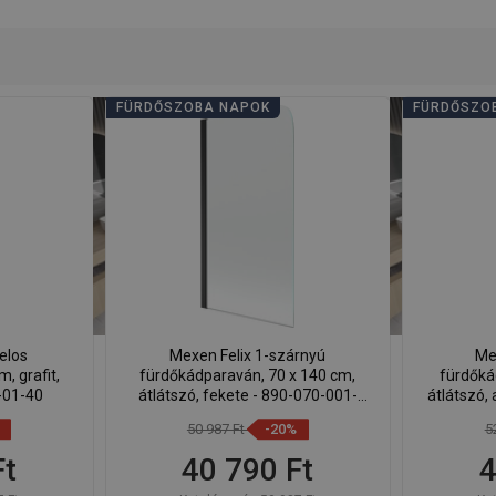
FÜRDŐSZOBA NAPOK
FÜRDŐSZO
elos
Mexen Felix 1-szárnyú
Me
, grafit,
fürdőkádparaván, 70 x 140 cm,
fürdőká
-01-40
átlátszó, fekete - 890-070-001-
átlátszó,
70-00
50 987 Ft
-20%
5
Ft
40 790 Ft
4