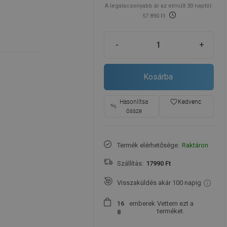
A legalacsonyabb ár az elmúlt 30 naptól:
57 890 Ft
-
+
Kosárba
favorite_border
Hasonlítsa
Kedvenc
össze
Termék elérhetősége:
Raktáron
Szállítás:
17990 Ft
Visszaküldés akár 100 napig
emberek
Vettem ezt a
1
6
terméket.
8