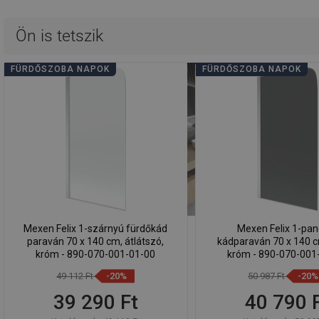
Ön is tetszik
FÜRDŐSZOBA NAPOK
FÜRDŐSZOBA NAPOK
Mexen Felix 1-szárnyú fürdőkád
Mexen Felix 1-pan
paraván 70 x 140 cm, átlátszó,
kádparaván 70 x 140 cm
króm - 890-070-001-01-00
króm - 890-070-001
49 112 Ft
-20%
50 987 Ft
-20%
39 290 Ft
40 790 