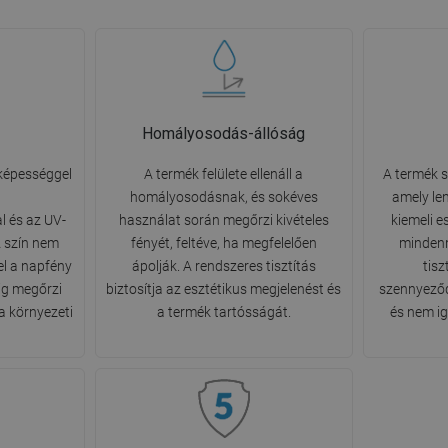
Homályosodás-állóság
 képességgel
A termék felülete ellenáll a
A termék s
homályosodásnak, és sokéves
amely le
l és az UV-
használat során megőrzi kivételes
kiemeli e
 szín nem
fényét, feltéve, ha megfelelően
mindenn
el a napfény
ápolják. A rendszeres tisztítás
tisz
ig megőrzi
biztosítja az esztétikus megjelenést és
szennyeződ
a környezeti
a termék tartósságát.
és nem ig