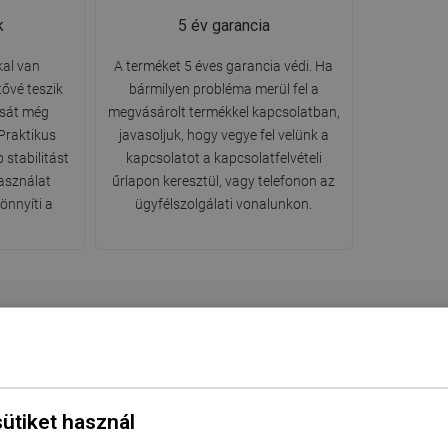
k
5 év garancia
kal van
A terméket 5 éves garancia védi. Ha
tővé teszik
bármilyen probléma merül fel a
ását még
megvásárolt termékkel kapcsolatban,
 Praktikus
javasoljuk, hogy vegye fel velünk a
stabilitást
kapcsolatot a kapcsolatfelvételi
asználat
űrlapon keresztül, vagy telefonon az
önnyíti a
ügyfélszolgálati vonalunkon.
Sorozat
Vega
szabb oldal
150 cm
sütiket használ