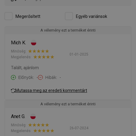
Megerősített
Egyéb variánsok
A vélemény ezt a terméket érinti
Mich K.
Minőség:
01-01-2025
Megjelenés:
Talált, ajánlom
Előnyök
-
Hibák
-
Mutassa meg az eredeti kommentárt
A vélemény ezt a terméket érinti
Anet G.
Minőség:
26-07-2024
Megjelenés: