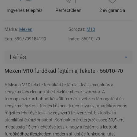
Ingyenes telepítés
PerfectClean
2 év garancia
Márka:
Mexen
Sorozat:
M10
Ean:
5907709184190
Index:
55010-70
Leírás
Mexen M10 fürdőkád fejtámla, fekete - 55010-70
A Mexen M10 fekete fürdőkád fejtámla ideális megoldás a
kényelmet és eleganciát értékelő emberek számára. A
termoplasztikus habból készült termék kivételes támogatást és
kényelmet biztosít fürdés közben. A nem invazív tapadókorongos
rögzítés lehetővé teszi az egyszerű felszerelést, biztosítva a
stabilitást és biztonságot. Kompakt méretei (szélesség 30,5 cm,
magasság 15 cm) lehetővé teszik, hogy a fejtámla a legtöbb
fürdőkádhoz illeszkedjen, modern stílust és funkcionalitást