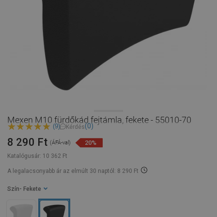
Mexen M10 fürdőkád fejtámla, fekete - 55010-70
(0)
(9)
Kérdés
8 290 Ft
20%
(ÁFÁ-val)
Katalógusár:
10 362 Ft
A legalacsonyabb ár az elmúlt 30 naptól: 8 290 Ft
Szín
- Fekete