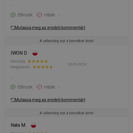
-
Előnyök
-
Hibák
-
Mutassa meg az eredeti kommentárt
A vélemény ezt a terméket érinti
IWON D.
Minőség:
02-03-2024
Megjelenés:
-
Előnyök
-
Hibák
-
Mutassa meg az eredeti kommentárt
A vélemény ezt a terméket érinti
Nata M.