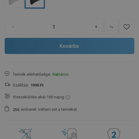
favorite_border
-
+
Kosárba
Termék elérhetősége:
Raktáron
Szállítás:
1990 Ft
Visszaküldés akár 100 napig
emberek
Vettem ezt a terméket.
2
5
0