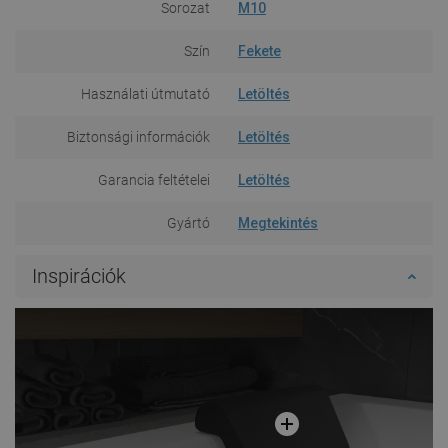
Sorozat
M10
Szín
Fekete
Használati útmutató
Letöltés
Biztonsági információk
Letöltés
Garancia feltételei
Letöltés
Gyártó
Megtekintés
Inspirációk