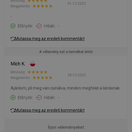
Minőség:
01-12-2023
Megjelenés:
-
Előnyök
-
Hibák
-
Mutassa meg az eredeti kommentárt
A vélemény ezt a terméket érinti
Mich K.
Minőség:
28-12-2022
Megjelenés:
Ajánlom, jól meg van csinálva, minden megfelel a leírásnak
Előnyök
-
Hibák
-
Mutassa meg az eredeti kommentárt
Írjon véleményeket