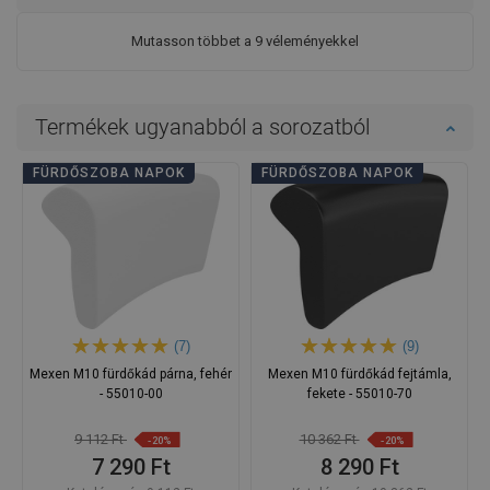
Mutasson többet a 9 véleményekkel
Termékek ugyanabból a sorozatból
FÜRDŐSZOBA NAPOK
FÜRDŐSZOBA NAPOK
(7)
(9)
Mexen M10 fürdőkád párna, fehér
Mexen M10 fürdőkád fejtámla,
- 55010-00
fekete - 55010-70
9 112 Ft
10 362 Ft
-20%
-20%
7 290 Ft
8 290 Ft