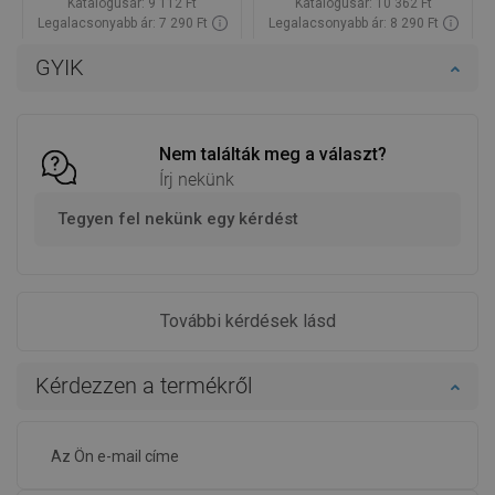
Katalógusár:
9 112 Ft
Katalógusár:
10 362 Ft
Legalacsonyabb ár: 7 290 Ft
Legalacsonyabb ár: 8 290 Ft
Termék elérhetősége:
Raktáron
Termék elérhetősége:
Raktáron
GYIK
Kosárba
Kosárba
Hasonlítsa
Hasonlítsa
favorite_border
Kedvenc
favorite_border
Kedvenc
össze
össze
Nem találták meg a választ?
Írj nekünk
Tegyen fel nekünk egy kérdést
További kérdések lásd
Kérdezzen a termékről