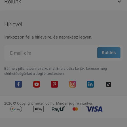
Rólunk

Hírlevél
Iratkozzon fel a hírlevélre, és naprakész legyen.
Bármely pillanatban leiratkozhat.Erre a célra kérjük, keresse meg
elérhetőségünket a Jogi értesítésben.
Facebook
YouTube
Pinterest
Instagram
LinkedIn
TikTok
2026 © Copyright mexen.co.hu. Minden jog fenntartva.