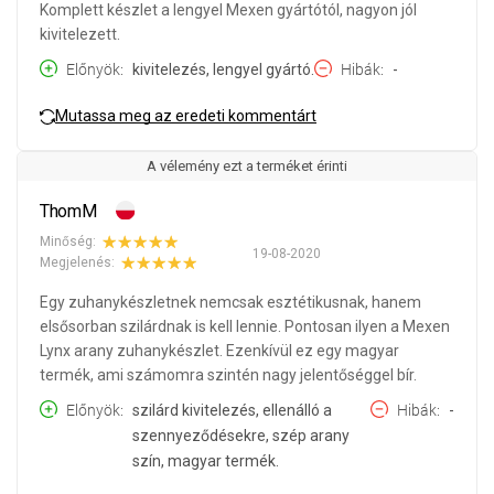
Komplett készlet a lengyel Mexen gyártótól, nagyon jól
kivitelezett.
Előnyök
kivitelezés, lengyel gyártó.
Hibák
-
Mutassa meg az eredeti kommentárt
A vélemény ezt a terméket érinti
ThomM
Minőség:
19-08-2020
Megjelenés:
Egy zuhanykészletnek nemcsak esztétikusnak, hanem
elsősorban szilárdnak is kell lennie. Pontosan ilyen a Mexen
Lynx arany zuhanykészlet. Ezenkívül ez egy magyar
termék, ami számomra szintén nagy jelentőséggel bír.
Előnyök
szilárd kivitelezés, ellenálló a
Hibák
-
szennyeződésekre, szép arany
szín, magyar termék.