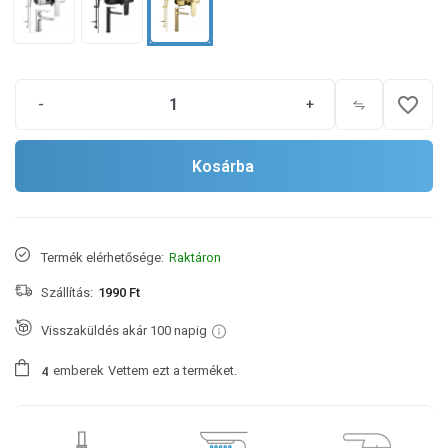
favorite_border
-
+
Kosárba
Termék elérhetősége:
Raktáron
Szállítás:
1990 Ft
Visszaküldés akár 100 napig
emberek
Vettem ezt a terméket.
4