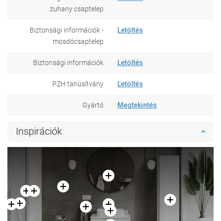
zuhany csaptelep
Biztonsági információk -
Letöltés
mosdócsaptelep
Biztonsági információk
Letöltés
PZH tanúsítvány
Letöltés
Gyártó
Megtekintés
Inspirációk