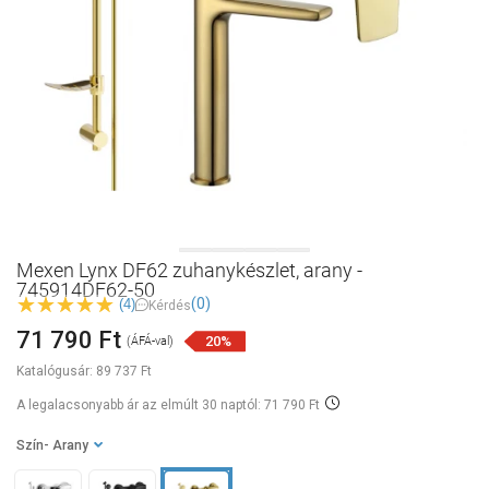
Mexen Lynx DF62 zuhanykészlet, arany -
745914DF62-50
(0)
(4)
Kérdés
71 790 Ft
20%
(ÁFÁ-val)
Katalógusár:
89 737 Ft
A legalacsonyabb ár az elmúlt 30 naptól: 71 790 Ft
Szín
- Arany