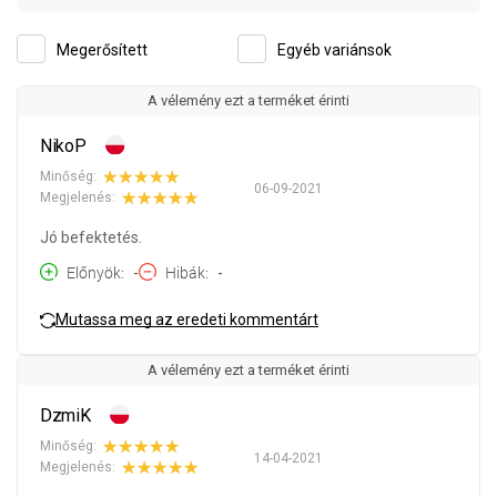
Megerősített
Egyéb variánsok
A vélemény ezt a terméket érinti
NikoP
Minőség:
06-09-2021
Megjelenés:
Jó befektetés.
Előnyök
-
Hibák
-
Mutassa meg az eredeti kommentárt
A vélemény ezt a terméket érinti
DzmiK
Minőség:
14-04-2021
Megjelenés: