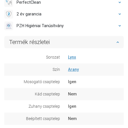
PerfectClean
2 év garancia
PZH Higiéniai Tanúsítvány
Termék részletei
Sorozat
Lynx
Szín
Arany
Mosogató csaptelep
Igen
Kád csaptelep
Nem
Zuhany csaptelep
Igen
Beépített csaptelep
Nem