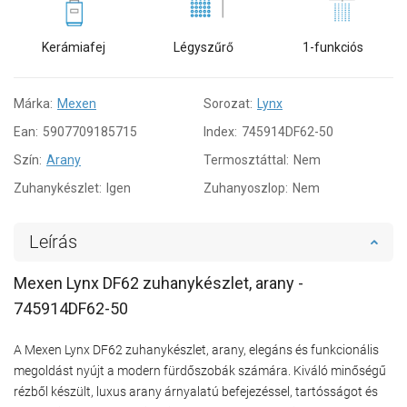
Kerámiafej
Légyszűrő
1-funkciós
Márka:
Mexen
Sorozat:
Lynx
Ean:
5907709185715
Index:
745914DF62-50
Szín:
Arany
Termosztáttal:
Nem
Zuhanykészlet:
Igen
Zuhanyoszlop:
Nem
Leírás
Mexen Lynx DF62 zuhanykészlet, arany -
745914DF62-50
A Mexen Lynx DF62 zuhanykészlet, arany, elegáns és funkcionális
megoldást nyújt a modern fürdőszobák számára. Kiváló minőségű
rézből készült, luxus arany árnyalatú befejezéssel, tartósságot és