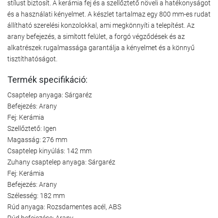
stílust biztosít. A kerámia fej és a szellőztető növeli a hatékonyságot
és a használati kényelmet. A készlet tartalmaz egy 800 mm-es rudat
állítható szerelési konzolokkal, ami megkönnyíti a telepítést. Az
arany befejezés, a simított felület, a forgó végződések és az
alkatrészek rugalmassága garantálja a kényelmet és a könnyű
tisztíthatóságot.
Termék specifikáció:
Csaptelep anyaga: Sárgaréz
Befejezés: Arany
Fej: Kerámia
Szellőztető: Igen
Magasság: 276 mm
Csaptelep kinyúlás: 142 mm
Zuhany csaptelep anyaga: Sárgaréz
Fej: Kerámia
Befejezés: Arany
Szélesség: 182 mm
Rúd anyaga: Rozsdamentes acél, ABS
Rúd befejezése: Arany