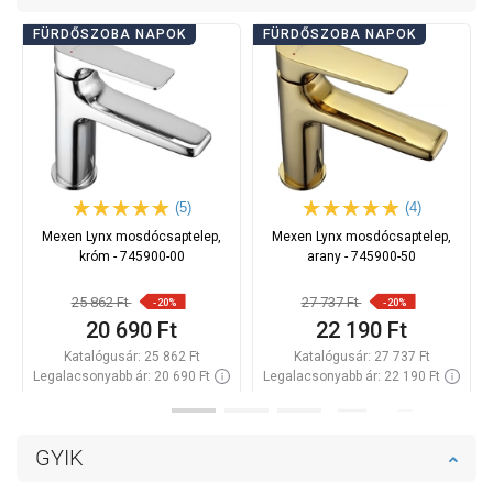
FÜRDŐSZOBA NAPOK
FÜRDŐSZOBA NAPOK
(5)
(4)
Mexen Lynx mosdócsaptelep,
Mexen Lynx mosdócsaptelep,
króm - 745900-00
arany - 745900-50
25 862 Ft
27 737 Ft
-20%
-20%
20 690 Ft
22 190 Ft
Katalógusár:
25 862 Ft
Katalógusár:
27 737 Ft
Legalacsonyabb ár: 20 690 Ft
Legalacsonyabb ár: 22 190 Ft
Termék elérhetősége:
Raktáron
Termék elérhetősége:
Raktáron
Kosárba
Kosárba
GYIK
Hasonlítsa
Hasonlítsa
favorite_border
Kedvenc
favorite_border
Kedvenc
össze
össze