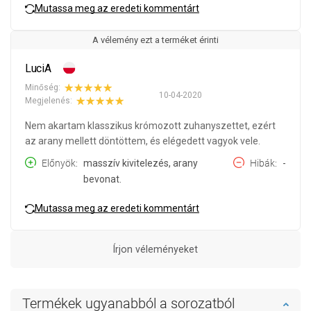
Mutassa meg az eredeti kommentárt
A vélemény ezt a terméket érinti
LuciA
Minőség:
10-04-2020
Megjelenés:
Nem akartam klasszikus krómozott zuhanyszettet, ezért
az arany mellett döntöttem, és elégedett vagyok vele.
Előnyök
masszív kivitelezés, arany
Hibák
-
bevonat.
Mutassa meg az eredeti kommentárt
Írjon véleményeket
Termékek ugyanabból a sorozatból