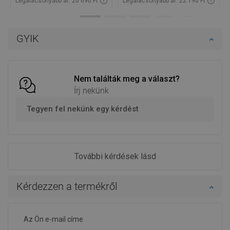
Legalacsonyabb ár: 20 690 Ft
Legalacsonyabb ár: 22 190 Ft
Termék elérhetősége:
Raktáron
Termék elérhetősége:
Raktáron
Kosárba
Kosárba
GYIK
Hasonlítsa
Hasonlítsa
favorite_border
Kedvenc
favorite_border
Kedvenc
össze
össze
Nem találták meg a választ?
Írj nekünk
Tegyen fel nekünk egy kérdést
További kérdések lásd
Kérdezzen a termékről