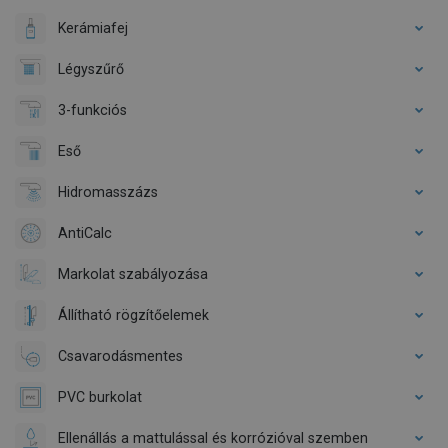
Kerámiafej
Légyszűrő
3-funkciós
Eső
Hidromasszázs
AntiCalc
Markolat szabályozása
Állítható rögzítőelemek
Csavarodásmentes
PVC burkolat
Ellenállás a mattulással és korrózióval szemben