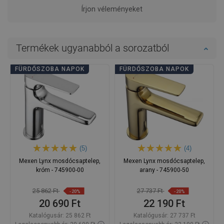
Írjon véleményeket
Termékek ugyanabból a sorozatból
FÜRDŐSZOBA NAPOK
FÜRDŐSZOBA NAPOK
(5)
(4)
Mexen Lynx mosdócsaptelep,
Mexen Lynx mosdócsaptelep,
króm - 745900-00
arany - 745900-50
25 862 Ft
27 737 Ft
-20%
-20%
20 690 Ft
22 190 Ft
Katalógusár:
25 862 Ft
Katalógusár:
27 737 Ft