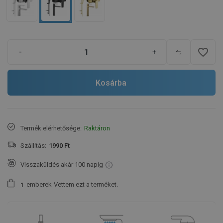
favorite_border
-
+
Kosárba
Termék elérhetősége:
Raktáron
Szállítás:
1990 Ft
Visszaküldés akár 100 napig
emberek
Vettem ezt a terméket.
1