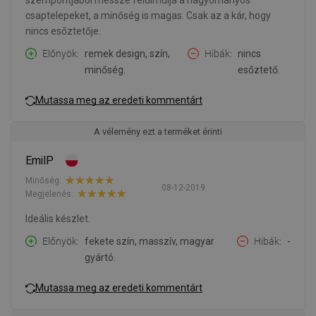
szempontjából messze felülmúlja a hagyományos
csaptelepeket, a minőség is magas. Csak az a kár, hogy
nincs esőztetője.
Előnyök
remek design, szín,
Hibák
nincs
minőség.
esőztető.
Mutassa meg az eredeti kommentárt
A vélemény ezt a terméket érinti
EmilP
Minőség:
08-12-2019
Megjelenés:
Ideális készlet.
Előnyök
fekete szín, masszív, magyar
Hibák
-
gyártó.
Mutassa meg az eredeti kommentárt