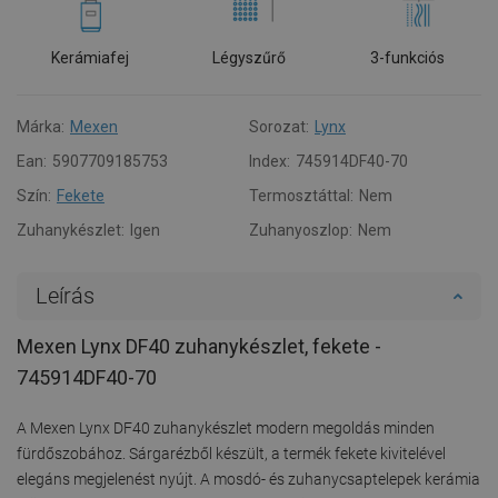
Kerámiafej
Légyszűrő
3-funkciós
Márka:
Mexen
Sorozat:
Lynx
Ean:
5907709185753
Index:
745914DF40-70
Szín:
Fekete
Termosztáttal:
Nem
Zuhanykészlet:
Igen
Zuhanyoszlop:
Nem
Leírás
Mexen Lynx DF40 zuhanykészlet, fekete -
745914DF40-70
A Mexen Lynx DF40 zuhanykészlet modern megoldás minden
fürdőszobához. Sárgarézből készült, a termék fekete kivitelével
elegáns megjelenést nyújt. A mosdó- és zuhanycsaptelepek kerámia