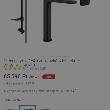
Mexen Lynx DF40 zuhanykészlet, fekete -
745914DF40-70
(0)
(4)
Kérdés
65 590 Ft
20%
(ÁFÁ-val)
Katalógusár:
81 987 Ft
A legalacsonyabb ár az elmúlt 30 naptól: 65 590 Ft
Szín
- Fekete