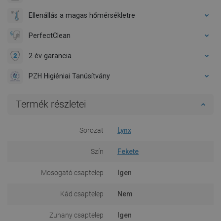
Ellenállás a magas hőmérsékletre
PerfectClean
2 év garancia
PZH Higiéniai Tanúsítvány
Termék részletei
Sorozat
Lynx
Szín
Fekete
Mosogató csaptelep
Igen
Kád csaptelep
Nem
Zuhany csaptelep
Igen