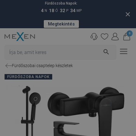
Fürdőszoba Napok:
4
18
32
33
N
Ó
P
MP
close
Megtekintés
0
search
Fürdőszobai csaptelep készletek
FÜRDŐSZOBA NAPOK