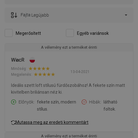
Fajta:
Legújabb
Megerősített
Egyéb variánsok
A vélemény ezt a terméket érinti
WiacR
Minőség:
13-04-2021
Megjelenés:
Ideális szett loft stílusú fürdőszobához! A fekete szín matt
kivitelben briliánsan néz ki.
Előnyök
fekete szín, modern
Hibák
látható
stílus.
foltok.
Mutassa meg az eredeti kommentárt
A vélemény ezt a terméket érinti