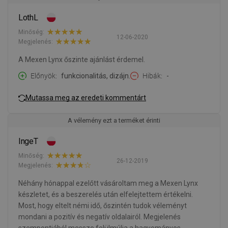
LothL
Minőség:
12-06-2020
Megjelenés:
A Mexen Lynx őszinte ajánlást érdemel.
Előnyök
funkcionalitás, dizájn.
Hibák
-
Mutassa meg az eredeti kommentárt
A vélemény ezt a terméket érinti
IngeT
Minőség:
26-12-2019
Megjelenés:
Néhány hónappal ezelőtt vásároltam meg a Mexen Lynx
készletet, és a beszerelés után elfelejtettem értékelni.
Most, hogy eltelt némi idő, őszintén tudok véleményt
mondani a pozitív és negatív oldalairól. Megjelenés