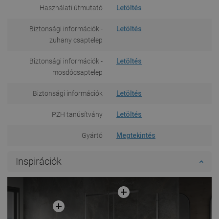
Használati útmutató
Letöltés
Biztonsági információk -
Letöltés
zuhany csaptelep
Biztonsági információk -
Letöltés
mosdócsaptelep
Biztonsági információk
Letöltés
PZH tanúsítvány
Letöltés
Gyártó
Megtekintés
Inspirációk