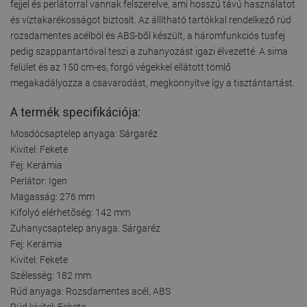
fejjel és perlátorral vannak felszerelve, ami hosszú távú használatot
és víztakarékosságot biztosít. Az állítható tartókkal rendelkező rúd
rozsdamentes acélból és ABS-ből készült, a háromfunkciós tusfej
pedig szappantartóval teszi a zuhanyozást igazi élvezetté. A sima
felület és az 150 cm-es, forgó végekkel ellátott tömlő
megakadályozza a csavarodást, megkönnyítve így a tisztántartást.
A termék specifikációja:
Mosdócsaptelep anyaga: Sárgaréz
Kivitel: Fekete
Fej: Kerámia
Perlátor: Igen
Magasság: 276 mm
Kifolyó elérhetőség: 142 mm
Zuhanycsaptelep anyaga: Sárgaréz
Fej: Kerámia
Kivitel: Fekete
Szélesség: 182 mm
Rúd anyaga: Rozsdamentes acél, ABS
Rúd kivitel: Fekete