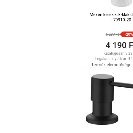
Mexen kerek klik-klak 
- 79910-20
5 237 Ft
-20%
4 190 F
Katalógusár:
5 23
Legalacsonyabb ár: 4 1
Termék elérhetősége:
Kosárba
Hasonlítsa
favorite_border
K
össze