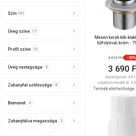
Szín
101
Üveg színe
17
Mexen kerek klik-kla
túlfolyóval, króm - 
Profil színe
10
4 612 Ft
-20%
3 690 F
Üveg vastagsága
5
Katalógusár:
4 61
Legalacsonyabb ár: 3 6
Zuhanyfal szélessége
8
Termék elérhetősége:
Kosárba
Bemenet
3
Hasonlítsa
favorite_border
K
össze
Zuhanytálca magassága
2