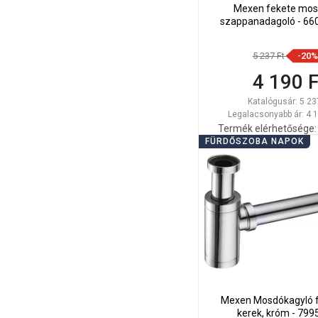
Mexen fekete mos
szappanadagoló - 66
5 237 Ft
-20%
4 190 F
Katalógusár:
5 23
Legalacsonyabb ár: 4 1
Termék elérhetősége:
FÜRDŐSZOBA NAPOK
Kosárba
Hasonlítsa
favorite_border
K
össze
Mexen Mosdókagyló f
kerek, króm - 799