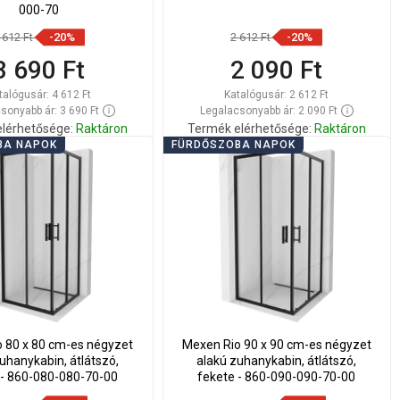
000-70
 612 Ft
-20%
2 612 Ft
-20%
3 690 Ft
2 090 Ft
talógusár:
4 612 Ft
Katalógusár:
2 612 Ft
sonyabb ár: 3 690 Ft
Legalacsonyabb ár: 2 090 Ft
lérhetősége:
Raktáron
Termék elérhetősége:
Raktáron
BA NAPOK
FÜRDŐSZOBA NAPOK
Kosárba
Kosárba
lítsa
Hasonlítsa
favorite_border
Kedvenc
favorite_border
Kedvenc
sze
össze
 80 x 80 cm-es négyzet
Mexen Rio 90 x 90 cm-es négyzet
uhanykabin, átlátszó,
alakú zuhanykabin, átlátszó,
 - 860-080-080-70-00
fekete - 860-090-090-70-00