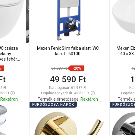
WC csésze
Mexen Fenix Slim falba alatti WC
Mexen El
vékony
keret - 60100
40 x 33
yes fehér -
%
61 987 Ft
-20%
1
Ft
49 590 Ft
1
2 Ft
Katalógusár:
61 987 Ft
Kat
690 Ft
Legalacsonyabb ár: 49 590 Ft
Legalacs
Raktáron
Termék elérhetősége:
Raktáron
Termék e
FÜRDŐSZOBA NAPOK
FÜRDŐSZO
Kosárba
Hasonlítsa
Hason
edvenc
favorite_border
Kedvenc
össze
ös