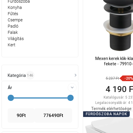
Fürdőszoba
Konyha
Fűtés
Csempe
Padló
Falak
Világítás
Kert
Mexen kerek klik-kl
fekete - 79910
Kategória
146
5 237 Ft
-20%
4 190 F
Ár
Katalógusár:
5 23
Legalacsonyabb ár: 4 1
Termék elérhetősége:
FÜRDŐSZOBA NAPOK
90
Ft
776490
Ft
Kosárba
Hasonlítsa
favorite_border
K
össze