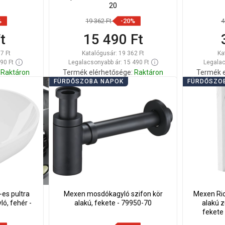
20
%
19 362 Ft
-20%
4
t
15 490 Ft
7 Ft
Katalógusár:
19 362 Ft
Ka
90 Ft
Legalacsonyabb ár: 15 490 Ft
Legalac
Raktáron
Termék elérhetősége:
Raktáron
Termék e
FÜRDŐSZOBA NAPOK
FÜRDŐSZO
Kosárba
Hasonlítsa
Hason
edvenc
favorite_border
Kedvenc
össze
ös
-es pultra
Mexen mosdókagyló szifon kör
Mexen Rio
ó, fehér -
alakú, fekete - 79950-70
alakú z
fekete