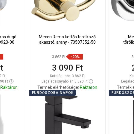
kkos dugó
Mexen Remo kettős törölköző
Me
79920-00
akasztó, arany - 70507352-50
töröl
3 862 Ft
-20%
3
t
3 090 Ft
2 Ft
Katalógusár:
3 862 Ft
Ka
90 Ft
Legalacsonyabb ár: 3 090 Ft
Legalac
Raktáron
Termék elérhetősége:
Raktáron
Termék e
FÜRDŐSZOBA NAPOK
FÜRDŐSZO
Kosárba
Hasonlítsa
Hason
edvenc
favorite_border
Kedvenc
össze
ös