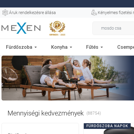
Áruk rendelkezésre állása
Kényelmes fizetési
Fürdőszoba
Konyha
Fűtés
Csemp
Mennyiségi kedvezmények
(88754)
FÜRDŐSZOBA NAPOK