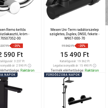
xen Remo kettős
Mexen Uni-Term radiátorszelep
közőakasztó, króm -
szögletes, Duplex, DN50, fekete -
70507352-00
W907-000-70
 237 Ft
-20%
19 362 Ft
-20%
2 590 Ft
15 490 Ft
talógusár:
3 237 Ft
Katalógusár:
19 362 Ft
sonyabb ár: 2 590 Ft
Legalacsonyabb ár: 15 490 Ft
lérhetősége:
Raktáron
Termék elérhetősége:
Raktáron
BA NAPOK
FÜRDŐSZOBA NAPOK
Kosárba
Kosárba
lítsa
Hasonlítsa
favorite_border
Kedvenc
favorite_border
Kedvenc
sze
össze