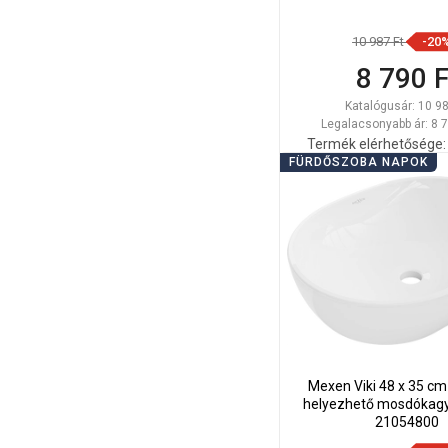
10 987 Ft
-20
8 790 F
Katalógusár:
10 98
Legalacsonyabb ár: 8 7
Termék elérhetősége:
FÜRDŐSZOBA NAPOK
Kosárba
Hasonlítsa
favorite_border
K
össze
Mexen Viki 48 x 35 cm
helyezhető mosdókagyl
21054800