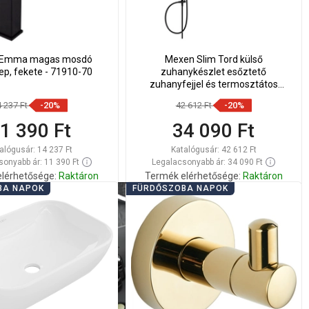
 Emma magas mosdó
Mexen Slim Tord külső
ep, fekete - 71910-70
zuhanykészlet esőztető
zuhanyfejjel és termosztátos
zuhanycsappal, fekete -
4 237 Ft
-20%
42 612 Ft
-20%
77105200-70
1 390 Ft
34 090 Ft
alógusár:
14 237 Ft
Katalógusár:
42 612 Ft
onyabb ár: 11 390 Ft
Legalacsonyabb ár: 34 090 Ft
lérhetősége:
Raktáron
Termék elérhetősége:
Raktáron
BA NAPOK
FÜRDŐSZOBA NAPOK
Kosárba
Kosárba
lítsa
Hasonlítsa
favorite_border
Kedvenc
favorite_border
Kedvenc
sze
össze