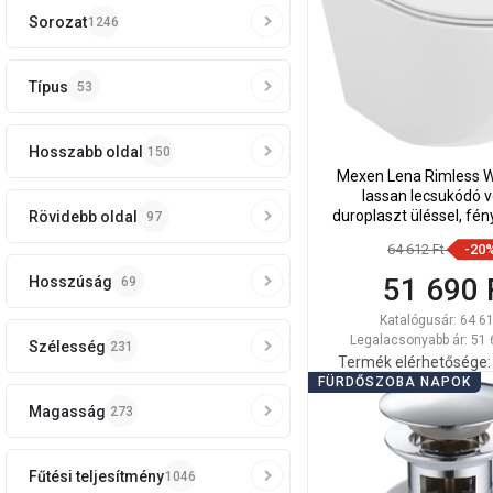
Sorozat
1246
Típus
53
Hosszabb oldal
150
Mexen Lena Rimless 
lassan lecsukódó 
duroplaszt üléssel, fén
Rövidebb oldal
97
30224000
64 612 Ft
-20
51 690 
Hosszúság
69
Katalógusár:
64 61
Legalacsonyabb ár: 51 
Szélesség
231
Termék elérhetősége:
FÜRDŐSZOBA NAPOK
Kosárba
Magasság
273
Hasonlítsa
favorite_border
K
össze
Fűtési teljesítmény
1046