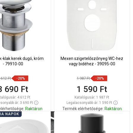
k-klak kerek dugó, króm
Mexen szigetelőszőnyeg WC-hez
- 79910-00
vagy bidéhez - 39095-00
 612 Ft
-20%
1 987 Ft
-20%
3 690 Ft
1 590 Ft
talógusár:
4 612 Ft
Katalógusár:
1 987 Ft
sonyabb ár: 3 690 Ft
Legalacsonyabb ár: 1 590 Ft
lérhetősége:
Raktáron
Termék elérhetősége:
Raktáron
BA NAPOK
Kosárba
Kosárba
lítsa
Hasonlítsa
favorite_border
Kedvenc
favorite_border
Kedvenc
sze
össze