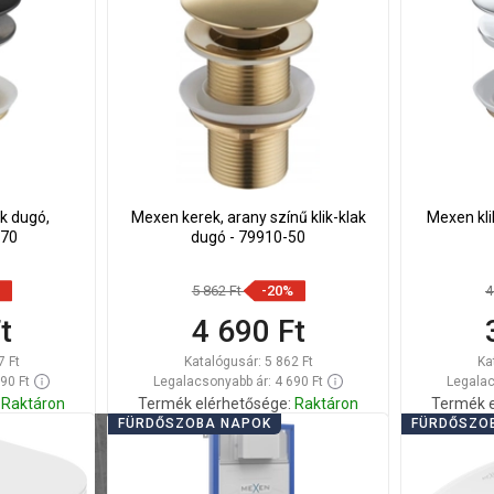
ak dugó,
Mexen kerek, arany színű klik-klak
Mexen kli
-70
dugó - 79910-50
5 862 Ft
-20%
4
t
4 690 Ft
7 Ft
Katalógusár:
5 862 Ft
Ka
90 Ft
Legalacsonyabb ár: 4 690 Ft
Legalac
Raktáron
Termék elérhetősége:
Raktáron
Termék e
FÜRDŐSZOBA NAPOK
FÜRDŐSZO
Kosárba
Hasonlítsa
Hason
edvenc
favorite_border
Kedvenc
össze
ös