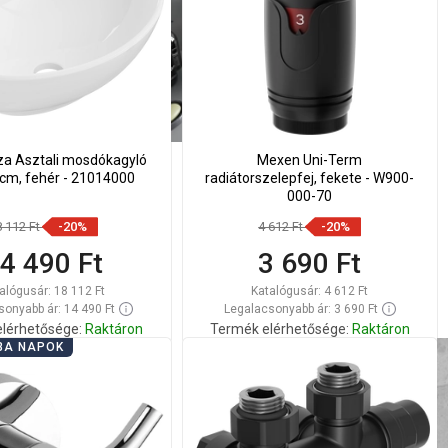
za Asztali mosdókagyló
Mexen Uni-Term
 cm, fehér - 21014000
radiátorszelepfej, fekete - W900-
000-70
8 112 Ft
-20%
4 612 Ft
-20%
4 490 Ft
3 690 Ft
alógusár:
18 112 Ft
Katalógusár:
4 612 Ft
onyabb ár: 14 490 Ft
Legalacsonyabb ár: 3 690 Ft
lérhetősége:
Raktáron
Termék elérhetősége:
Raktáron
BA NAPOK
Kosárba
Kosárba
lítsa
Hasonlítsa
favorite_border
Kedvenc
favorite_border
Kedvenc
sze
össze