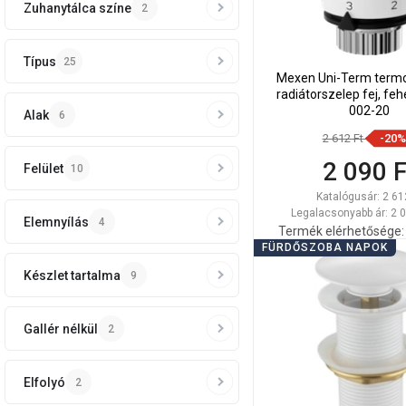
Zuhanytálca színe
2
Típus
25
Mexen Uni-Term termo
radiátorszelep fej, feh
002-20
Alak
6
2 612 Ft
-20%
2 090 F
Felület
10
Katalógusár:
2 61
Legalacsonyabb ár: 2 0
Elemnyílás
4
Termék elérhetősége:
FÜRDŐSZOBA NAPOK
Kosárba
Készlet tartalma
9
Hasonlítsa
favorite_border
K
össze
Gallér nélkül
2
Elfolyó
2