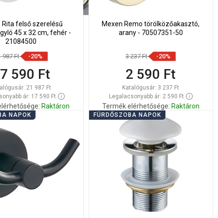
Rita felső szerelésű
Mexen Remo törölközőakasztó,
yló 45 x 32 cm, fehér -
arany - 70507351-50
21084500
1 987 Ft
-20%
3 237 Ft
-20%
7 590 Ft
2 590 Ft
alógusár:
21 987 Ft
Katalógusár:
3 237 Ft
onyabb ár: 17 590 Ft
Legalacsonyabb ár: 2 590 Ft
lérhetősége:
Raktáron
Termék elérhetősége:
Raktáron
BA NAPOK
FÜRDŐSZOBA NAPOK
Kosárba
Kosárba
lítsa
Hasonlítsa
favorite_border
Kedvenc
favorite_border
Kedvenc
sze
össze