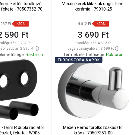
emo kettős törölköző
Mexen kerek klik-klak dugó, fehér
 fekete - 70507352-70
kerámia - 79910-25
 237 Ft
-20%
4 612 Ft
-20%
2 590 Ft
3 690 Ft
talógusár:
3 237 Ft
Katalógusár:
4 612 Ft
sonyabb ár: 2 590 Ft
Legalacsonyabb ár: 3 690 Ft
lérhetősége:
Raktáron
Termék elérhetősége:
Raktáron
FÜRDŐSZOBA NAPOK
Kosárba
Kosárba
lítsa
Hasonlítsa
favorite_border
Kedvenc
favorite_border
Kedvenc
sze
össze
-Term R dupla radiátor
Mexen Remo törölközőakasztó,
észlet, fekete - W905-
króm - 70507351-00