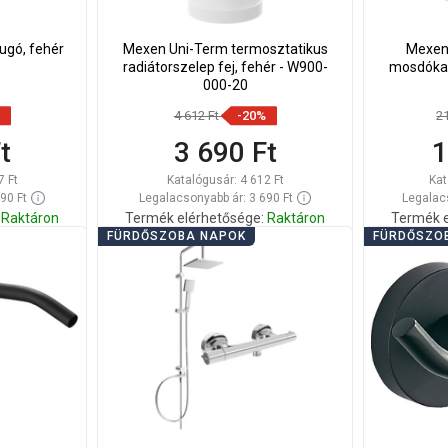
dugó, fehér
Mexen Uni-Term termosztatikus
Mexen 
radiátorszelep fej, fehér - W900-
mosdókag
000-20
4 612 Ft
-20%
2
t
3 690 Ft
1
7 Ft
Katalógusár:
4 612 Ft
Kat
90 Ft
Legalacsonyabb ár: 3 690 Ft
Legalacs
Raktáron
Termék elérhetősége:
Raktáron
Termék e
FÜRDŐSZOBA NAPOK
FÜRDŐSZO
Kosárba
Hasonlítsa
Hason
edvenc
favorite_border
Kedvenc
össze
ös