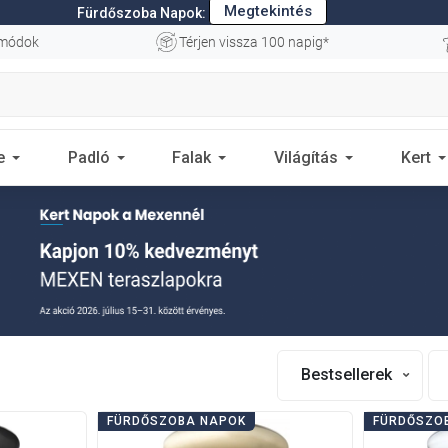
Megtekintés
Fürdőszoba Napok:
 módok
Térjen vissza 100 napig*
e
Padló
Falak
Világítás
Kert
Bestsellerek
FÜRDŐSZOBA NAPOK
FÜRDŐSZO