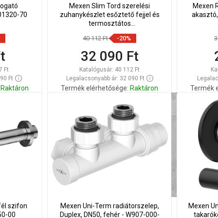
ogató
Mexen Slim Tord szerelési
Mexen R
01320-70
zuhanykészlet esőztető fejjel és
akasztó,
termosztátos
zuhanycsapteleppel, króm -
40 112 Ft
-20%
3
77105200-00
t
32 090 Ft
7 Ft
Katalógusár:
40 112 Ft
Ka
90 Ft
Legalacsonyabb ár: 32 090 Ft
Legalac
Raktáron
Termék elérhetősége:
Raktáron
Termék e
Kosárba
Hasonlítsa
Hason
edvenc
favorite_border
Kedvenc
össze
ös
él szifon
Mexen Uni-Term radiátorszelep,
Mexen Uni
50-00
Duplex, DN50, fehér - W907-000-
takarók