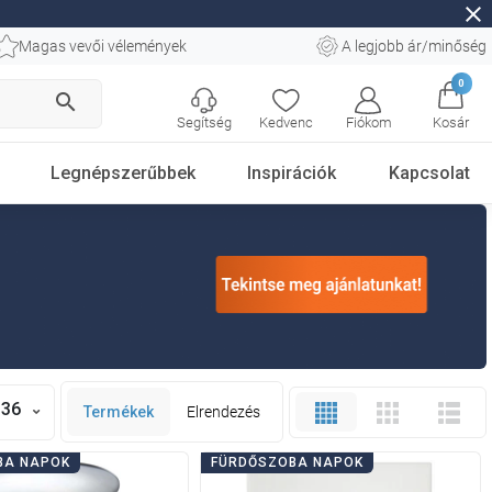
close
Magas vevői vélemények
A legjobb ár/minőség
0
search
Segítség
Kedvenc
Fiókom
Kosár
Legnépszerűbbek
Inspirációk
Kapcsolat
36
Termékek
Elrendezés
BA NAPOK
FÜRDŐSZOBA NAPOK