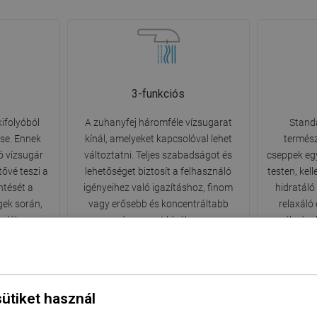
3-funkciós
kifolyóból
A zuhanyfej háromféle vízsugarat
Standa
ése. Ennek
kínál, amelyeket kapcsolóval lehet
termész
ó vízsugár
változtatni. Teljes szabadságot és
cseppek egy
ővé teszi a
lehetőséget biztosít a felhasználó
testen, kel
ntését a
igényeihez való igazításhoz, finom
hidratáló
ek során,
vagy erősebb és koncentráltabb
relaxáló
ámlák
vízsugarat kínálva.
élményb
.
minde
sütiket használ