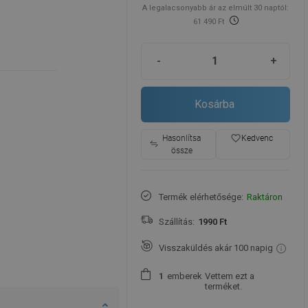
A legalacsonyabb ár az elmúlt 30 naptól:
61 490 Ft
-
+
Kosárba
favorite_border
Hasonlítsa
Kedvenc
össze
Termék elérhetősége:
Raktáron
Szállítás:
1990 Ft
Visszaküldés akár 100 napig
emberek
Vettem ezt a
1
terméket.