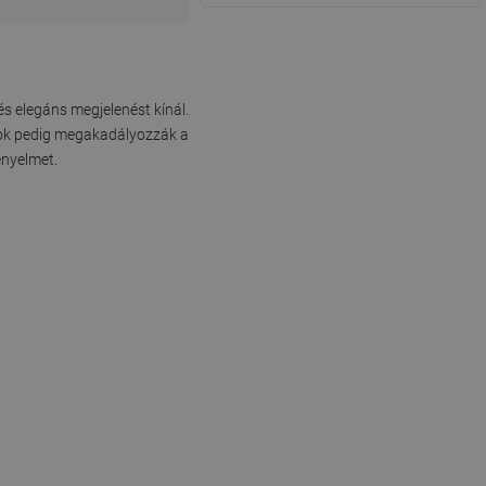
s elegáns megjelenést kínál.
ások pedig megakadályozzák a
ényelmet.