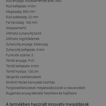
Rúd anyaga: Rozsdamentes acél, ABS
Rúd befejezés: Króm
Magasság: 800 mm
Rúd szélesség: 22 mm
Fal távolság: 160 mm
Szappantartó
Állítható zuhanyfej tartó
Állítható rögzítőelemek
Zuhanyfej anyaga: Műanyag
Zuhanyfej befejezés: Króm
Funkciók száma: 3
Tömlő anyaga: PVC
Tömlő befejezés: Króm
Tömlő hossza: 150 cm
Sárgaréz csatlakozások
Simított felület könnyebb tisztítás
Forgócsatlakozások megakadályozzák a csavarodást
Rugalmas anyag ellenálló feszítésre és hajlításra
A termékben használt innovatív megoldások