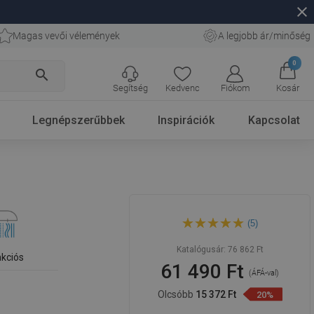
close
Magas vevői vélemények
A legjobb ár/minőség
0
search
Segítség
Kedvenc
Fiókom
Kosár
Legnépszerűbbek
Inspirációk
Kapcsolat
Mexen Lynx DQ40
(5)
zuhanykészlet, króm -
745914DQ40-00
Katalógusár:
76 862 Ft
nkciós
61 490 Ft
(ÁFÁ-val)
Olcsóbb
15 372 Ft
20%