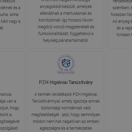
 készült.
rendelkezi
anyagokból készült, amelyek
letnek és a
szemben, 
ellenállnak a mattulásnak és
puha, sima
hosszan tar
korróziónak, így hosszú távon
 kád vagy a
Az anyag e
megőrzi vonzó megjelenését és
ét.
és a rep
funkcionalitását, függetlenül a
hirtelen
helyiség páratartalmától.
a
PZH Higiéniai Tanúsítvány
arancia
A termék rendelkezik PZH Higiéniai
ája van a
Tanúsítvánnyal, amely igazolja annak
oljuk, hogy
biztonsági normáknak való
elünk a
megfelelőségét - jelzi, hogy semmilyen
segítségével
módon nem hat negatívan az emberi
szolgálati
egészségre és a természetes