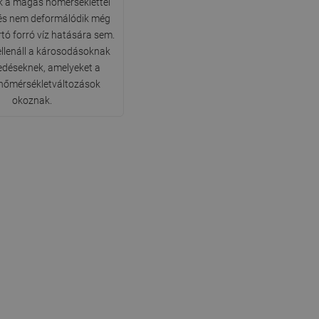
k a magas hőmérséklettel
DANISH
és nem deformálódik még
tó forró víz hatására sem.
SWEDISH
llenáll a károsodásoknak
FINNISH
edéseknek, amelyeket a
 hőmérsékletváltozások
PORTUGUESE
okoznak.
CROATIAN
GREEK
SLOVENIAN