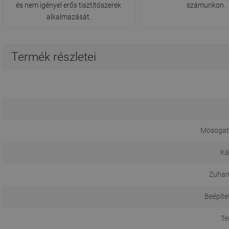
és nem igényel erős tisztítószerek
számunkon.
alkalmazását.
Termék részletei
Mosogat
Ká
Zuhan
Beépíte
Te