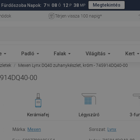
Megtekintés
7
08
12
37
Fürdőszoba Napok:
N
Ó
P
MP
 módok
Térjen vissza 100 napig*
e
Padló
Falak
Világítás
Kert
zletek
Mexen Lynx DQ40 zuhanykészlet, króm - 745914DQ40-00
45914DQ40-00
Kerámiafej
Légyszűrő
3-fu
Márka:
Mexen
Sorozat:
Lynx