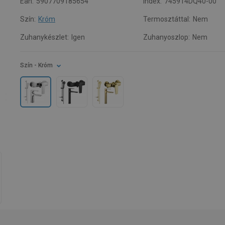
Ean:
5907709185654
Index:
745914DQ40-00
Szín:
Króm
Termosztáttal:
Nem
Zuhanykészlet:
Igen
Zuhanyoszlop:
Nem
Szín
- Króm