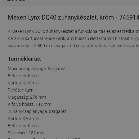
Mexen Lynx DQ40 zuhanykészlet, króm - 7459
A Mexen Lynx DQ40 zuhanykészlet a funkcionalitás és az esztétika tö
Kerámia kartussal rendelkezik, ami hosszú élettartamot biztosít. Er
csavarodást. A 800 mm magas rúd és az állítható tartók testreszabh
Termékleírás:
Mosdócsap anyaga: Sárgaréz
Befejezés: Króm
Kartus: Kerámia
Perlátor: Igen
Magasság: 276 mm
Kifolyó hossz: 142 mm
Zuhanycsap anyaga: Sárgaréz
Kartus: Kerámia
Befejezés: Króm
Szélesség: 182 mm