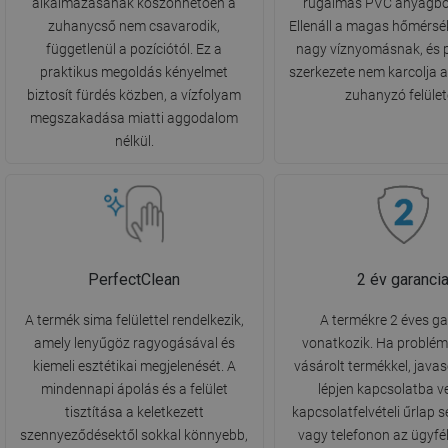
alkalmazásának köszönhetően a
rugalmas PVC anyagból
zuhanycső nem csavarodik,
Ellenáll a magas hőmérsék
függetlenül a pozíciótól. Ez a
nagy víznyomásnak, és 
praktikus megoldás kényelmet
szerkezete nem karcolja a
biztosít fürdés közben, a vízfolyam
zuhanyzó felület
megszakadása miatti aggodalom
nélkül.
PerfectClean
2 év garanci
A termék sima felülettel rendelkezik,
A termékre 2 éves g
amely lenyűgöz ragyogásával és
vonatkozik. Ha problém
kiemeli esztétikai megjelenését. A
vásárolt termékkel, javas
mindennapi ápolás és a felület
lépjen kapcsolatba v
tisztítása a keletkezett
kapcsolatfelvételi űrlap 
szennyeződésektől sokkal könnyebb,
vagy telefonon az ügyfél