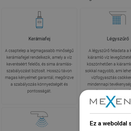
Kerámiafej
Légyszűrő
A csaptelep a legmagasabb minőségű
A légyszűrő feladata a 
kerámiafejjel rendelkezik, amely a víz
kiáramló víz levegőztet
keveréséért felelős, és sima áramlás-
köszönhetően a kiáraml
szabályozást biztosít. Hosszú távon
sokkal nagyobb, ami lehet
magas kényelmet garantál, megőrizve
vízfogyasztás csökke
a szabályozás könnyedségét és
mindennapi tevékenység
pontosságát.
hozzájárulva a sz
csökkentéséhez
Ez a weboldal 