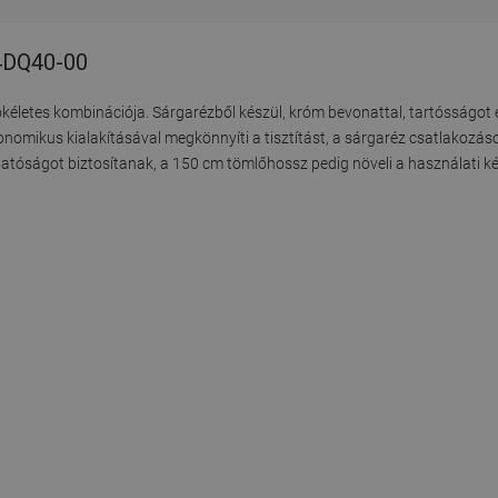
14DQ40-00
kéletes kombinációja. Sárgarézből készül, króm bevonattal, tartósságot é
gonomikus kialakításával megkönnyíti a tisztítást, a sárgaréz csatlakoz
atóságot biztosítanak, a 150 cm tömlőhossz pedig növeli a használati k