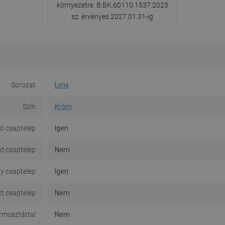
környezetre. B.BK.60110.1537.2023
sz. érvényes 2027.01.31-ig
Sorozat
Lynx
Szín
Króm
ó csaptelep
Igen
d csaptelep
Nem
y csaptelep
Igen
tt csaptelep
Nem
rmosztáttal
Nem