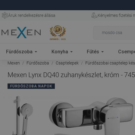
Áruk rendelkezésre állása
Kényelmes fizetési
Fürdőszoba
Konyha
Fűtés
Csemp
Mexen
Fürdőszoba
Csaptelepek
Fürdőszobai csaptelep kés
Mexen Lynx DQ40 zuhanykészlet, króm - 7
FÜRDŐSZOBA NAPOK