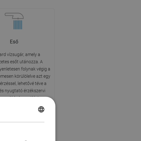
Eső
rd vízsugár, amely a
etes esőt utánozza. A
enletesen folynak végig a
lemesen körülölelve azt egy
 érzéssel, lehetővé téve a
 és nyugtató érzékszervi
e való belemerülést a
nnapos fürdés során.
POLISH
CZECH
GERMAN