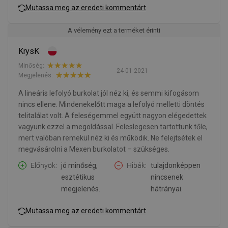
Mutassa meg az eredeti kommentárt
A vélemény ezt a terméket érinti
KrysK
Minőség:
24-01-2021
Megjelenés:
A lineáris lefolyó burkolat jól néz ki, és semmi kifogásom
nincs ellene. Mindenekelőtt maga a lefolyó melletti döntés
telitalálat volt. A feleségemmel együtt nagyon elégedettek
vagyunk ezzel a megoldással. Feleslegesen tartottunk tőle,
mert valóban remekül néz ki és működik. Ne felejtsétek el
megvásárolni a Mexen burkolatot – szükséges.
Előnyök
jó minőség,
Hibák
tulajdonképpen
esztétikus
nincsenek
megjelenés.
hátrányai.
Mutassa meg az eredeti kommentárt