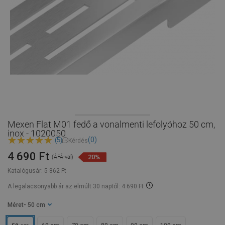
Mexen Flat M01 fedő a vonalmenti lefolyóhoz 50 cm,
inox - 1020050
(0)
(5)
Kérdés
4 690 Ft
20%
(ÁFÁ-val)
Katalógusár:
5 862 Ft
A legalacsonyabb ár az elmúlt 30 naptól: 4 690 Ft
Méret
- 50 cm