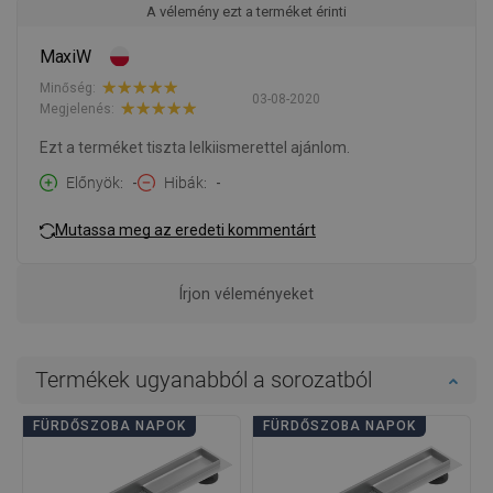
A vélemény ezt a terméket érinti
MaxiW
Minőség:
03-08-2020
Megjelenés:
Ezt a terméket tiszta lelkiismerettel ajánlom.
Előnyök
-
Hibák
-
Mutassa meg az eredeti kommentárt
Írjon véleményeket
Termékek ugyanabból a sorozatból
FÜRDŐSZOBA NAPOK
FÜRDŐSZOBA NAPOK