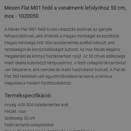
Mexen Flat M01 fedő a vonalmenti lefolyóhoz 50 cm,
inox - 1020050
A Mexen Flat M01 fedő kiváló választás azoknak az igényes
felhasználóknak, akik értékelik a magas minőséget és esztétikát.
Magas minőségű AISI 304 rozsdamentes acélból készült, ami
tartósságot és korrózióállóságot biztosít. Az inox felület elegáns
megjelenést és könnyű tisztántartást nyújt. Az 50 cm-es szélessége
miatt ideális különböző tértípusokhoz. A fedő csillapító távtartókkal
van felszerelve, ami csendes és stabil használatot biztosít. A Flat és
Flat 360 testekkel való együttműködésre tervezve, praktikus
megoldás a modern fürdőszobákhoz.
Termékspecifikáció:
Anyag: AISI 304 rozsdamentes acél
Felület: Inox
Szélesség: 50 cm
Fedő távtartó csillapítókkal