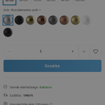
60 cm
70 cm
80 cm
90 cm
100 cm
50 cm
Szín
- Rozsdamentes acél
favorite_border
-
+
Kosárba
Termék elérhetősége:
Raktáron
Szállítás:
1990 Ft
Visszaküldés akár 100 napig