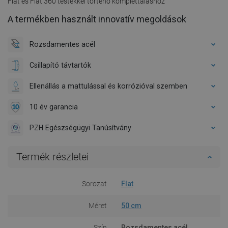
Flat és Flat 360 testekkel történő komplettáláshoz
A termékben használt innovatív megoldások
Rozsdamentes acél
Csillapító távtartók
Ellenállás a mattulással és korrózióval szemben
10 év garancia
PZH Egészségügyi Tanúsítvány
Termék részletei
Sorozat
Flat
Méret
50 cm
Szín
Rozsdamentes acél