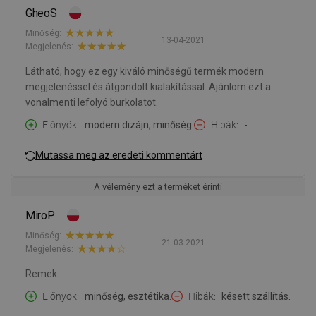
GheoS
Minőség:
13-04-2021
Megjelenés:
Látható, hogy ez egy kiváló minőségű termék modern
megjelenéssel és átgondolt kialakítással. Ajánlom ezt a
vonalmenti lefolyó burkolatot.
Előnyök
modern dizájn, minőség.
Hibák
-
Mutassa meg az eredeti kommentárt
A vélemény ezt a terméket érinti
MiroP
Minőség:
21-03-2021
Megjelenés:
Remek.
Előnyök
minőség, esztétika.
Hibák
késett szállítás.