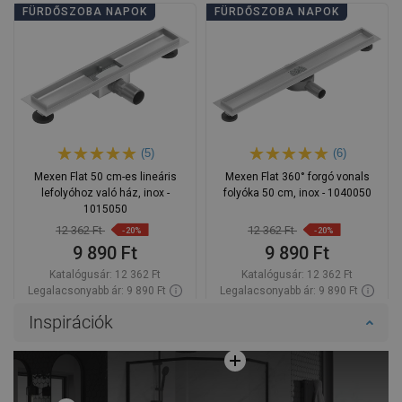
FÜRDŐSZOBA NAPOK
FÜRDŐSZOBA NAPOK
(5)
(6)
Mexen Flat 50 cm-es lineáris
Mexen Flat 360° forgó vonals
lefolyóhoz való ház, inox -
folyóka 50 cm, inox - 1040050
1015050
12 362 Ft
12 362 Ft
-20%
-20%
9 890 Ft
9 890 Ft
Katalógusár:
12 362 Ft
Katalógusár:
12 362 Ft
Legalacsonyabb ár: 9 890 Ft
Legalacsonyabb ár: 9 890 Ft
Termék elérhetősége:
Raktáron
Termék elérhetősége:
Raktáron
Inspirációk
Kosárba
Kosárba
Hasonlítsa
Hasonlítsa
favorite_border
Kedvenc
favorite_border
Kedvenc
össze
össze