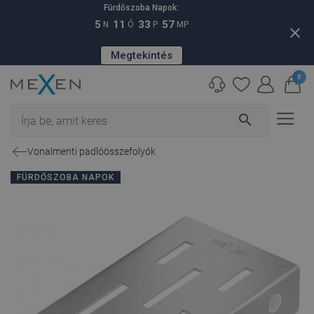
Fürdőszoba Napok:
5
11
33
56
N
Ó
P
MP
close
Megtekintés
0
search
Vonalmenti padlóösszefolyók
FÜRDŐSZOBA NAPOK