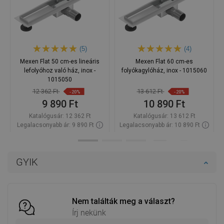
(5)
(4)
Mexen Flat 50 cm-es lineáris
Mexen Flat 60 cm-es
lefolyóhoz való ház, inox -
folyókagylóház, inox - 1015060
1015050
12 362 Ft
13 612 Ft
-20%
-20%
9 890 Ft
10 890 Ft
Katalógusár:
12 362 Ft
Katalógusár:
13 612 Ft
Legalacsonyabb ár: 9 890 Ft
Legalacsonyabb ár: 10 890 Ft
Termék elérhetősége:
Raktáron
Termék elérhetősége:
Raktáron
Kosárba
Kosárba
GYIK
Hasonlítsa
Hasonlítsa
favorite_border
Kedvenc
favorite_border
Kedvenc
össze
össze
Nem találták meg a választ?
Írj nekünk