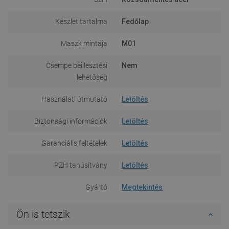
Készlet tartalma
Fedőlap
Maszk mintája
M01
Csempe beillesztési
Nem
lehetőség
Használati útmutató
Letöltés
Biztonsági információk
Letöltés
Garanciális feltételek
Letöltés
PZH tanúsítvány
Letöltés
Gyártó
Megtekintés
Ön is tetszik