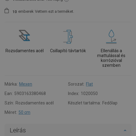
emberek
Vettem ezt a terméket.
1
0
Rozsdamentes acél
Csillapító távtartók
Ellenállás a
mattulással és
korrózióval
szemben
Márka:
Mexen
Sorozat:
Flat
Ean:
5903163380468
Index:
1020050
Szín:
Rozsdamentes acél
Készlet tartalma:
Fedőlap
Méret:
50 cm
Leírás