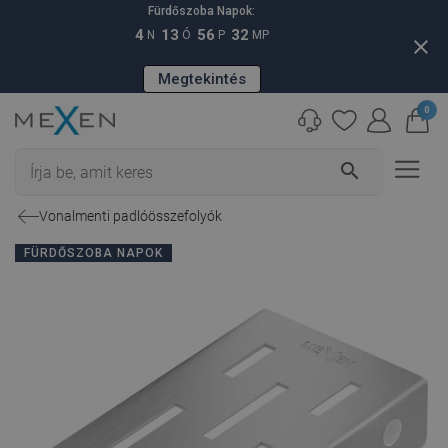
Fürdőszoba Napok:
4
13
56
31
N
Ó
P
MP
close
Megtekintés
0
search
Vonalmenti padlóösszefolyók
FÜRDŐSZOBA NAPOK