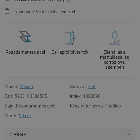
emberek
Vettem ezt a terméket.
1
7
Rozsdamentes acél
Csillapító távtartók
Ellenállás a
mattulással és
korrózióval
szemben
Márka:
Mexen
Sorozat:
Flat
Ean:
5903163380505
Index:
1020090
Szín:
Rozsdamentes acél
Készlet tartalma:
Fedőlap
Méret:
90 cm
Leírás