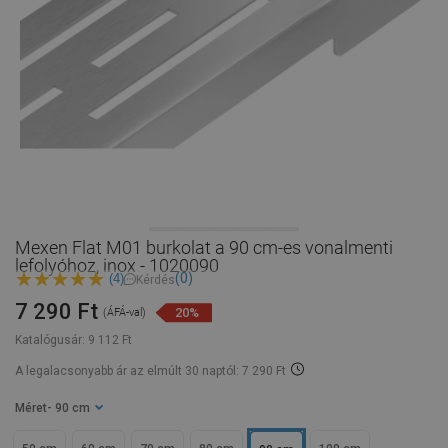
Mexen Flat M01 burkolat a 90 cm-es vonalmenti
lefolyóhoz, inox - 1020090
(0)
(4)
Kérdés
7 290 Ft
20%
(ÁFÁ-val)
Katalógusár:
9 112 Ft
A legalacsonyabb ár az elmúlt 30 naptól: 7 290 Ft
Méret
- 90 cm