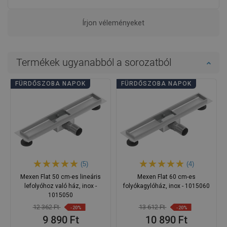
Írjon véleményeket
Termékek ugyanabból a sorozatból
FÜRDŐSZOBA NAPOK
FÜRDŐSZOBA NAPOK
(5)
(4)
Mexen Flat 50 cm-es lineáris
Mexen Flat 60 cm-es
lefolyóhoz való ház, inox -
folyókagylóház, inox - 1015060
1015050
12 362 Ft
13 612 Ft
-20%
-20%
9 890 Ft
10 890 Ft