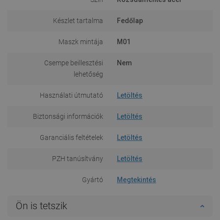
Készlet tartalma
Fedőlap
Maszk mintája
M01
Csempe beillesztési
Nem
lehetőség
Használati útmutató
Letöltés
Biztonsági információk
Letöltés
Garanciális feltételek
Letöltés
PZH tanúsítvány
Letöltés
Gyártó
Megtekintés
Ön is tetszik