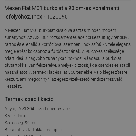
Mexen Flat M01 burkolat a 90 cm-es vonalmenti
lefolyóhoz, inox - 1020090
A Mexen Flat M01 burkolat kiváló választás minden modern
zuhanyhoz. Az AISI 304 rozsdamentes acélból készült, így rendkívül
tartós és ellenálló a korrózióval szemben. Inox színű kivitele elegáns
megjelenést kölcsönöz a fürdőszobának. A 90 cm-es szélessége
miatt ideális nagyobb zuhanykabinokhoz. Ráadásul a burkolat
távtartókkal van felszerelve, amelyek biztosítják a csendes és stabil
használatot. A termék Flat és Flat 360 testekkel való kiegészítésre
készült, ami megkönnyíti az egész vízelvezető rendszerhez való
illesztést.
Termék specifikáció:
Anyag: AISI 304 rozsdamentes acél
Kivitel: Inox
Szélesség: 90 cm
Burkolat távtartókkal csillapító