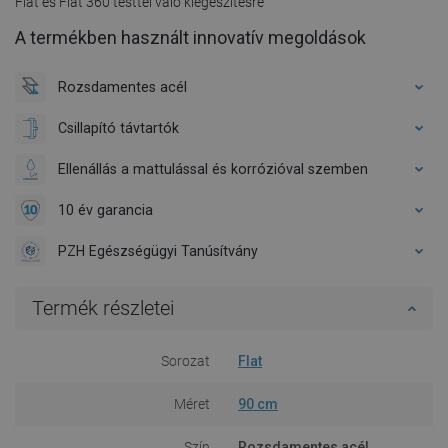
Flat és Flat 360 testtel való kiegészítésre
A termékben használt innovatív megoldások
Rozsdamentes acél
Csillapító távtartók
Ellenállás a mattulással és korrózióval szemben
10 év garancia
PZH Egészségügyi Tanúsítvány
Termék részletei
Sorozat
Flat
Méret
90 cm
Szín
Rozsdamentes acél