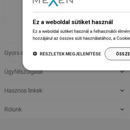
várnak rád.Mindig készen áll a
szállításra!
Ez a weboldal sütiket használ
Ez a weboldal sütiket használ a felhasználói élmén
hozzájárul az összes süti használatához, a Cooki
Gyors érintkezés

RÉSZLETEK MEGJELENÍTÉSE
ÖSSZE
Ügyfélszolgálat

Hasznos linkek

Rólunk
