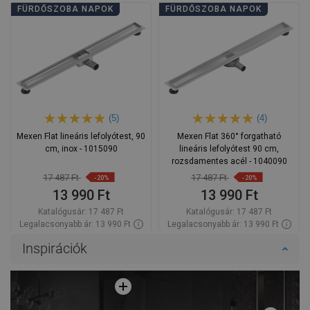
FÜRDŐSZOBA NAPOK
FÜRDŐSZOBA NAPOK
(5)
(4)
Mexen Flat lineáris lefolyótest, 90
Mexen Flat 360° forgatható
cm, inox - 1015090
lineáris lefolyótest 90 cm,
rozsdamentes acél - 1040090
17 487 Ft
17 487 Ft
-20%
-20%
13 990 Ft
13 990 Ft
Katalógusár:
17 487 Ft
Katalógusár:
17 487 Ft
Legalacsonyabb ár: 13 990 Ft
Legalacsonyabb ár: 13 990 Ft
Termék elérhetősége:
Raktáron
Termék elérhetősége:
Raktáron
Inspirációk
Kosárba
Kosárba
Hasonlítsa
Hasonlítsa
favorite_border
Kedvenc
favorite_border
Kedvenc
össze
össze