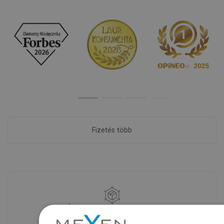
Fizetés több
Áruk rendelkezésre állása
Termékeink egy modern raktárban