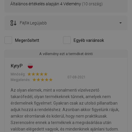
Általános értékelés alapján 4 Vélemény
(10 ország)
Fajta:
Legújabb
Megerősített
Egyéb variánsok
A vélemény ezt a terméket érinti
KyryP
Minőség:
07-08-2021
Megjelenés:
Az olyan elemek, mint a vonalmenti vízelvezető
takarófedél, olyan termékeknek tűnnek, amelyek nem
érdemelnek figyelmet. Gyakran csak az utolsó pillanatban
adjuk hozzá a rendeléshez. Azonban akkor figyelünk rájuk,
amikor elromlanak és kiderül, hogy nem praktikusak.
Szerencsére ennek a terméknek a megvásárlása után
valóban elégedett vagyok, és mindenkinek ajánlani tudom.