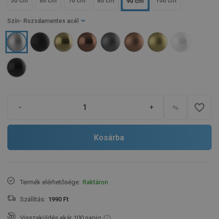
50 cm
60 cm
70 cm
80 cm
100 cm
90 cm
Szín
- Rozsdamentes acél
favorite_border
-
+
Kosárba
Termék elérhetősége:
Raktáron
Szállítás:
1990 Ft
Visszaküldés akár 100 napig