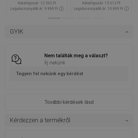
Katalógusár:
12 362 Ft
Katalógusár:
13 612 Ft
Legalacsonyabb ár: 9 890 Ft
Legalacsonyabb ár: 10 890 Ft
Termék elérhetősége:
Raktáron
Termék elérhetősége:
Raktáron
Kosárba
Kosárba
GYIK
Hasonlítsa
Hasonlítsa
favorite_border
Kedvenc
favorite_border
Kedvenc
össze
össze
Nem találták meg a választ?
Írj nekünk
Tegyen fel nekünk egy kérdést
További kérdések lásd
Kérdezzen a termékről