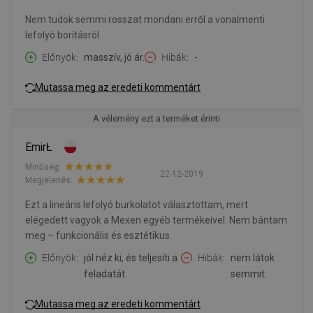
Nem tudok semmi rosszat mondani erről a vonalmenti
lefolyó borításról.
Előnyök
masszív, jó ár.
Hibák
-
Mutassa meg az eredeti kommentárt
A vélemény ezt a terméket érinti
EmirŁ
Minőség:
22-12-2019
Megjelenés:
Ezt a lineáris lefolyó burkolatot választottam, mert
elégedett vagyok a Mexen egyéb termékeivel. Nem bántam
meg – funkcionális és esztétikus.
Előnyök
jól néz ki, és teljesíti a
Hibák
nem látok
feladatát.
semmit.
Mutassa meg az eredeti kommentárt