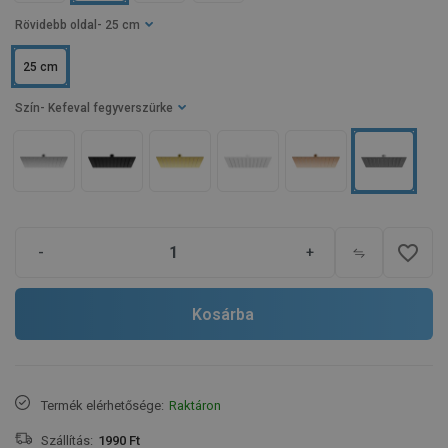
Rövidebb oldal
- 25 cm
25 cm
Szín
- Kefeval fegyverszürke
favorite_border
-
+
Kosárba
Termék elérhetősége:
Raktáron
Szállítás:
1990 Ft