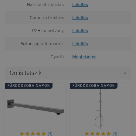
Használati utasítás
Letöltés
Garancia feltételei
Letöltés
PZH tanúsítvány
Letöltés
Biztonsági információk
Letöltés
Gyártó
Megtekintés
Ön is tetszik
FÜRDŐSZOBA NAPOK
FÜRDŐSZOBA NAPOK
(4)
(4)