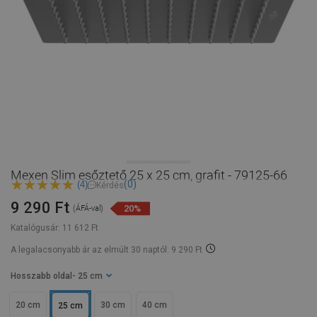
Mexen Slim esőztető 25 x 25 cm, grafit - 79125-66
(0)
(4)
Kérdés
9 290 Ft
20%
(ÁFÁ-val)
Katalógusár:
11 612 Ft
A legalacsonyabb ár az elmúlt 30 naptól: 9 290 Ft
Hosszabb oldal
- 25 cm
20 cm
30 cm
40 cm
25 cm