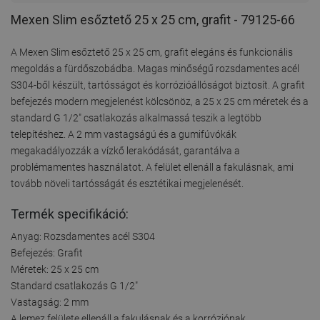
Mexen Slim esőztető 25 x 25 cm, grafit - 79125-66
A Mexen Slim esőztető 25 x 25 cm, grafit elegáns és funkcionális
megoldás a fürdőszobádba. Magas minőségű rozsdamentes acél
S304-ből készült, tartósságot és korrózióállóságot biztosít. A grafit
befejezés modern megjelenést kölcsönöz, a 25 x 25 cm méretek és a
standard G 1/2" csatlakozás alkalmassá teszik a legtöbb
telepítéshez. A 2 mm vastagságú és a gumifúvókák
megakadályozzák a vízkő lerakódását, garantálva a
problémamentes használatot. A felület ellenáll a fakulásnak, ami
tovább növeli tartósságát és esztétikai megjelenését.
Termék specifikáció:
Anyag: Rozsdamentes acél S304
Befejezés: Grafit
Méretek: 25 x 25 cm
Standard csatlakozás G 1/2"
Vastagság: 2 mm
A lemez felülete ellenáll a fakulásnak és a korróziónak