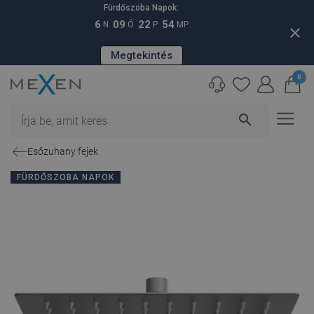
Fürdőszoba Napok:
6
09
22
53
N
Ó
P
MP
close
Megtekintés
0
search
Esőzuhany fejek
FÜRDŐSZOBA NAPOK