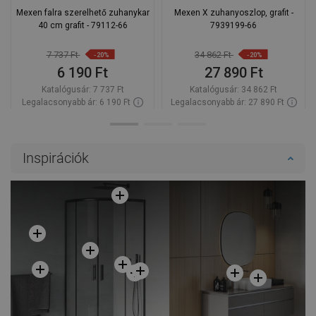
Mexen falra szerelhető zuhanykar
Mexen X zuhanyoszlop, grafit -
40 cm grafit - 79112-66
7939199-66
7 737 Ft
34 862 Ft
-20%
-20%
6 190 Ft
27 890 Ft
Katalógusár:
7 737 Ft
Katalógusár:
34 862 Ft
Legalacsonyabb ár: 6 190 Ft
Legalacsonyabb ár: 27 890 Ft
Termék elérhetősége:
Raktáron
Termék elérhetősége:
2026-10-02
Kosárba
Kosárba
Inspirációk
Hasonlítsa
Hasonlítsa
favorite_border
Kedvenc
favorite_border
Kedvenc
össze
össze