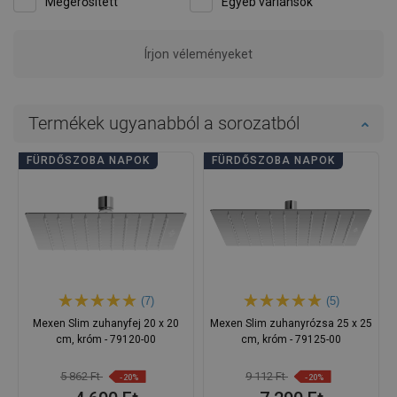
Megerősített
Egyéb variánsok
A vélemény ezt a terméket érinti
ValeZ
Minőség:
13-10-2021
Megjelenés:
Szuper!
Előnyök
-
Hibák
-
Mutassa meg az eredeti kommentárt
A vélemény ezt a terméket érinti
SoloK
Minőség:
04-05-2021
Megjelenés:
Nagyon örülök, hogy rátaláltam erre a rozsdamentes acél
zuhanyra, mivel már hosszabb ideje megvan, és semmi