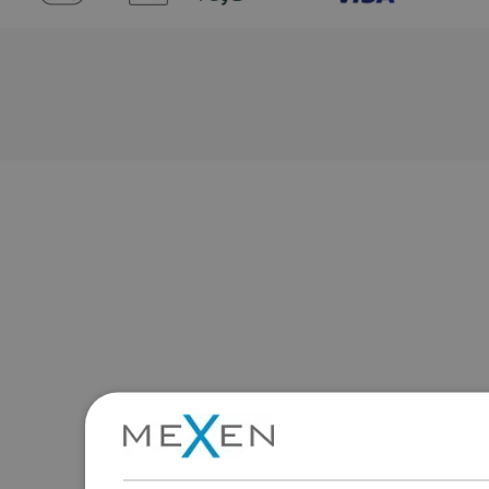
Fizetés több
Áruk rendelkezésre állása
Termékeink egy modern raktárban
várnak rád.Mindig készen áll a
szállításra!
Gyors érintkezés
