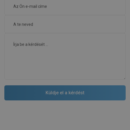
KamaZ
Minőség:
07-06-2020
Megjelenés:
Határozottan ajánlom ezt az esőzuhanyt, mert nagyon
magas minőségű és gyönyörűen mutat!
Előnyök
kivitelezés
Hibák
nincs.
Mutassa meg az eredeti kommentárt
Írjon véleményeket
Termékek ugyanabból a sorozatból
FÜRDŐSZOBA NAPOK
FÜRDŐSZOBA NAPOK