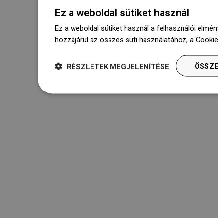
Ügyfélszolgálat

Ez a weboldal sütiket használ
Ez a weboldal sütiket használ a felhasználói élmén
hozzájárul az összes süti használatához, a Cooki
Hasznos linkek

RÉSZLETEK MEGJELENÍTÉSE
ÖSSZE
Rólunk

Hírlevél
Iratkozzon fel a hírlevélre, és naprakész legyen.
Bármely pillanatban leiratkozhat.Erre a célra kérjük, keresse meg
elérhetőségünket a Jogi értesítésben.