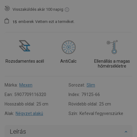
Visszaküldés akár 100 napig
emberek
Vettem ezt a terméket.
1
5
Rozsdamentes acél
AntiCalc
Ellenállás a magas
hőmérsékletre
Márka:
Mexen
Sorozat:
Slim
Ean:
5907709116320
Index:
79125-66
Hosszabb oldal:
25 cm
Rövidebb oldal:
25 cm
Alak:
Négyzet alakú
Szín:
Kefeval fegyverszürke
Leírás