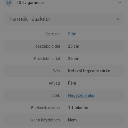
10 év garancia
Termék részletei
Sorozat
Slim
Hosszabb oldal
25 cm
Rövidebb oldal
25 cm
Szín
Kefeval fegyverszürke
Anyag
Fém
Alak
Négyzet alakú
Funkciók száma
1-funkciós
Kar a készletben
Nem