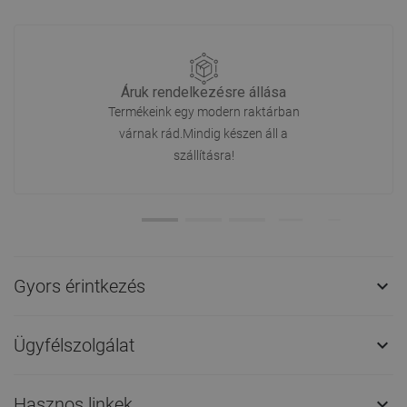
Tegyen fel nekünk egy kérdést
További kérdések lásd
Kérdezzen a termékről