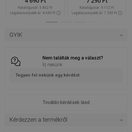
baja! Határozottan ajánlom mindenkinek, aki értékeli a
magas minőséget.
Előnyök
korrózióálló és nem
Hibák
nincsenek.
mattul.
Mutassa meg az eredeti kommentárt
A vélemény ezt a terméket érinti
MataG
Minőség:
21-09-2020
Megjelenés:
Hosszú ideig kerestem ebben a színben esőztetőt, és végre
megtaláltam – ajánlom!
Előnyök
-
Hibák
-
Mutassa meg az eredeti kommentárt
A vélemény ezt a terméket érinti