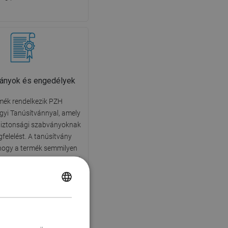
ványok és engedélyek
mék rendelkezik PZH
yi Tanúsítvánnyal, amely
 biztonsági szabványoknak
felelést. A tanúsítvány
hogy a termék semmilyen
 hat negatívan az emberi
gre, és környezetbarát.
POLISH
CZECH
GERMAN