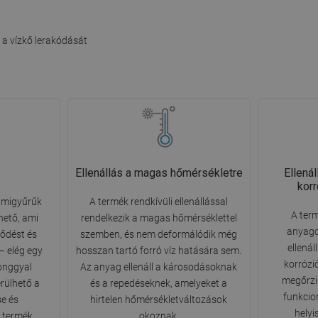
a vízkő lerakódását
Ellenállás a magas hőmérsékletre
Ellená
kor
gumigyűrűk
A termék rendkívüli ellenállással
A ter
hető, ami
rendelkezik a magas hőmérséklettel
anyago
ződést és
szemben, és nem deformálódik még
ellená
 – elég egy
hosszan tartó forró víz hatására sem.
korrózi
ronggyal
Az anyag ellenáll a károsodásoknak
megőrzi
erülhető a
és a repedéseknek, amelyeket a
funkcion
e és
hirtelen hőmérsékletváltozások
helyi
 termék
okoznak.