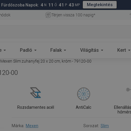
Megtekintés
4
11
41
42
Fürdőszoba Napok:
N
Ó
P
MP
 módok
Térjen vissza 100 napig*
e
Padló
Falak
Világítás
Kert
Mexen Slim zuhanyfej 20 x 20 cm, króm - 79120-00
9120-00
Rozsdamentes acél
AntiCalc
Ellenáll
hőmérs
Márka:
Mexen
Sorozat:
Slim