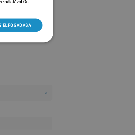
asználatával Ön
ENGLISH
dz się więcej
SLOVAK
S ELFOGADÁSA
LITHUANIAN
ROMANIAN
HUNGARIAN
FRENCH
ITALIAN
SPANISH
UKRAINIAN
BULGARIAN
ESTONIAN
DUTCH
LATVIAN