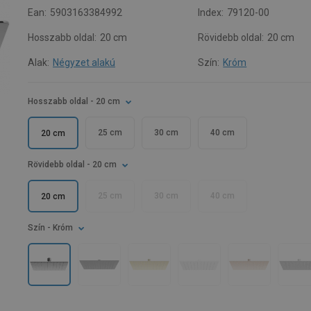
Ean:
5903163384992
Index:
79120-00
Hosszabb oldal:
20 cm
Rövidebb oldal:
20 cm
Alak:
Négyzet alakú
Szín:
Króm
Hosszabb oldal
- 20 cm
25 cm
30 cm
40 cm
20 cm
Rövidebb oldal
- 20 cm
25 cm
30 cm
40 cm
20 cm
Szín
- Króm