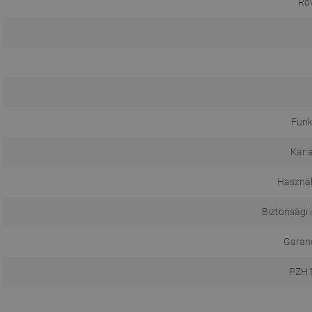
Röv
Funk
Kar 
Használ
Biztonsági 
Garanci
PZH 