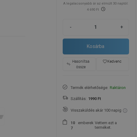
A legalacsonyabb ár az elmúlt 30 naptól:
4 690 Ft
-
+
Kosárba
favorite_border
Hasonlítsa
Kedvenc
össze
Termék elérhetősége:
Raktáron
Szállítás:
1990 Ft
Visszaküldés akár 100 napig
emberek
Vettem ezt a
1
0
terméket.
7