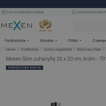
Áruk rendelkezésre állása
Kényelmes fizetési
Fürdőszoba
Konyha
Fűtés
Csemp
Mexen
Fürdőszoba
Zuhany kiegészítők
Esőzuhany fejek
Mexen Slim zuhanyfej 20 x 20 cm, króm - 7
FÜRDŐSZOBA NAPOK