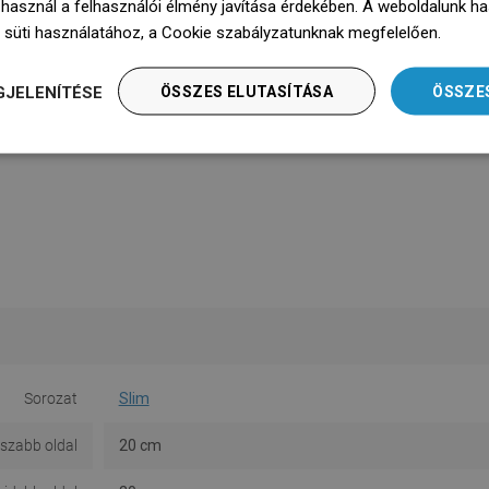
 használ a felhasználói élmény javítása érdekében. A weboldalunk h
 süti használatához, a Cookie szabályzatunknak megfelelően.
Dowie
GJELENÍTÉSE
ÖSSZES ELUTASÍTÁSA
ÖSSZE
Sorozat
Slim
szabb oldal
20 cm