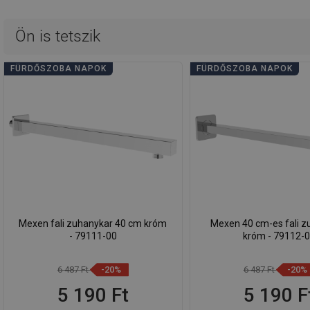
Ön is tetszik
FÜRDŐSZOBA NAPOK
FÜRDŐSZOBA NAPOK
Mexen fali zuhanykar 40 cm króm
Mexen 40 cm-es fali z
- 79111-00
króm - 79112-
6 487 Ft
-20%
6 487 Ft
-20%
5 190 Ft
5 190 F