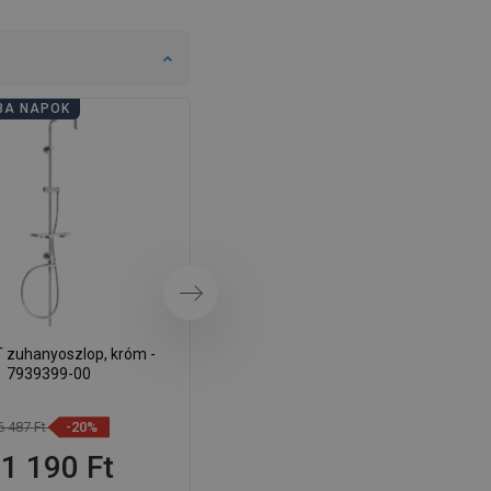
BA NAPOK
FÜRDŐSZOBA NAPOK
Következő
 zuhanyoszlop, króm -
Mexen Q zuhanyoszlop, króm -
7939399-00
79395-00
6 487 Ft
-20%
23 987 Ft
-20%
1 190 Ft
19 190 Ft