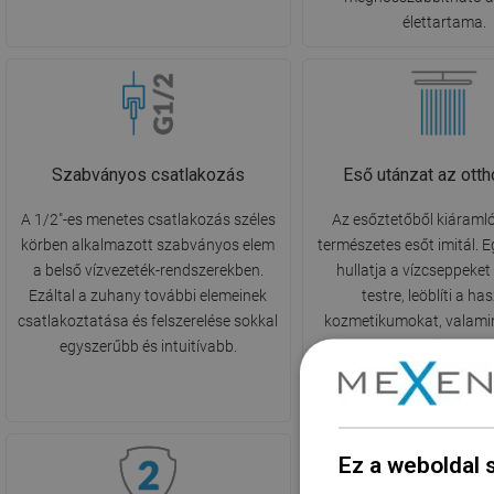
élettartama.
Szabványos csatlakozás
Eső utánzat az ott
A 1/2"-es menetes csatlakozás széles
Az esőztetőből kiáraml
körben alkalmazott szabványos elem
természetes esőt imitál. 
a belső vízvezeték-rendszerekben.
hullatja a vízcseppeket
Ezáltal a zuhany további elemeinek
testre, leöblíti a ha
csatlakoztatása és felszerelése sokkal
kozmetikumokat, valamin
egyszerűbb és intuitívabb.
stresszt és az izomfesz
Mindennapi relaxáció ös
természettel.
Ez a weboldal 