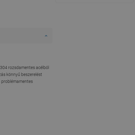
 S304 rozsdamentes acélból
ozás könnyű beszerelést
és problémamentes