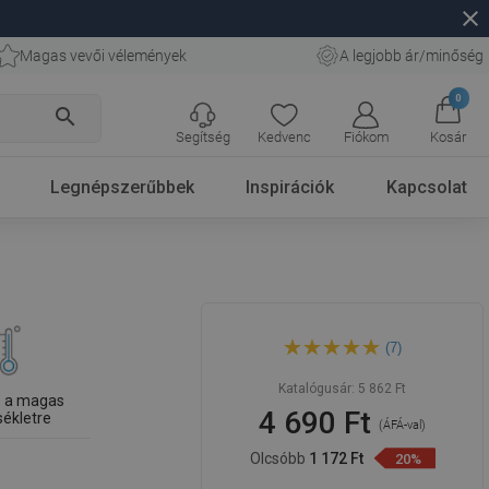
close
Magas vevői vélemények
A legjobb ár/minőség
0
search
Segítség
Kedvenc
Fiókom
Kosár
Legnépszerűbbek
Inspirációk
Kapcsolat
Mexen Slim zuhanyfej 20 x 20
(7)
cm, króm - 79120-00
Katalógusár:
5 862 Ft
ás a magas
4 690 Ft
ékletre
(ÁFÁ-val)
Olcsóbb
1 172 Ft
20%