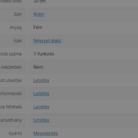
idebb oldal
20 cm
Szín
Króm
Anyag
Fém
Alak
Négyzet alakú
ciók száma
1-funkciós
a készletben
Nem
ati utasítás
Letöltés
információk
Letöltés
a feltételei
Letöltés
tanúsítvány
Letöltés
Gyártó
Megtekintés