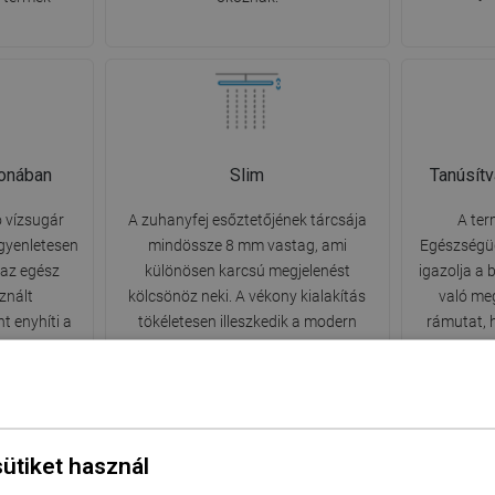
honában
Slim
Tanúsít
ó vízsugár
A zuhanyfej esőztetőjének tárcsája
A ter
Egyenletesen
mindössze 8 mm vastag, ami
Egészségüg
 az egész
különösen karcsú megjelenést
igazolja a
sznált
kölcsönöz neki. A vékony kialakítás
való meg
t enyhíti a
tökéletesen illeszkedik a modern
rámutat, 
ültséget.
fürdőszoba belső terébe, könnyedség
módon nem
szhangban a
érzetét keltve. Kiváló választás
egészsé
minimalista elrendezésekhez.
sütiket használ