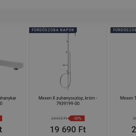
FÜRDŐSZOBA NAPOK
FÜRDŐSZO
uhanykar
Mexen X zuhanyoszlop, króm -
Mexen T
00
7939199-00
24 612 Ft
-20%
2
t
19 690 Ft
2