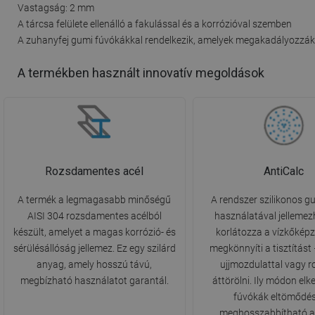
Vastagság: 2 mm
A tárcsa felülete ellenálló a fakulással és a korrózióval szemben
A zuhanyfej gumi fúvókákkal rendelkezik, amelyek megakadályozzák 
A termékben használt innovatív megoldások
Rozsdamentes acél
AntiCalc
A termék a legmagasabb minőségű
A rendszer szilikonos 
AISI 304 rozsdamentes acélból
használatával jellemez
készült, amelyet a magas korrózió- és
korlátozza a vízkőkép
sérülésállóság jellemez. Ez egy szilárd
megkönnyíti a tisztítást
anyag, amely hosszú távú,
ujjmozdulattal vagy 
megbízható használatot garantál.
áttörölni. Ily módon elk
fúvókák eltömődés
meghosszabbítható a