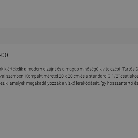
-00
kik értékelik a modern dizájnt és a magas minőségű kivitelezést. Tartós
ózióval szemben. Kompakt méretei 20 x 20 cm és a standard G 1/2" csatlak
kezik, amelyek megakadályozzák a vízkő lerakódását, így hosszantartó 