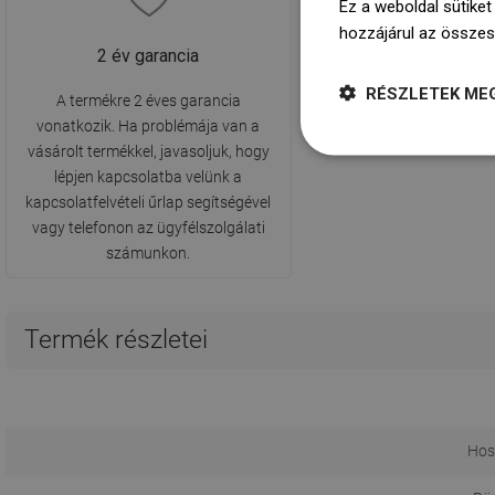
Ez a weboldal sütiket
hozzájárul az összes
2 év garancia
RÉSZLETEK ME
A termékre 2 éves garancia
vonatkozik. Ha problémája van a
vásárolt termékkel, javasoljuk, hogy
lépjen kapcsolatba velünk a
kapcsolatfelvételi űrlap segítségével
vagy telefonon az ügyfélszolgálati
számunkon.
Termék részletei
Hos