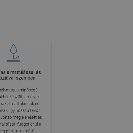
llás a mattulással és
rózióval szemben
mék magas minőségű
kból készült, amelyek
llnak a mattulásnak és
ónak, így hosszú távon
 vonzó megjelenését és
alitását, függetlenül a
ség páratartalmától.