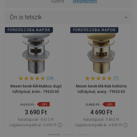
Gyártó
Megtekintés
Ön is tetszik
FÜRDŐSZOBA NAPOK
FÜRDŐSZOBA NAPOK
(14)
(7)
Mexen kerek klik-klakkos dugó
Mexen kerek klik-klak körkörös
túlfolyóval, króm - 79920-00
túlfolyóval, arany - 79920-50
4 612 Ft
5 862 Ft
-20%
-20%
3 690 Ft
4 690 Ft
Katalógusár:
4 612 Ft
Katalógusár:
5 862 Ft
Legalacsonyabb ár: 3 690 Ft
Legalacsonyabb ár: 4 690 Ft
Termék elérhetősége:
Raktáron
Termék elérhetősége:
Raktáron