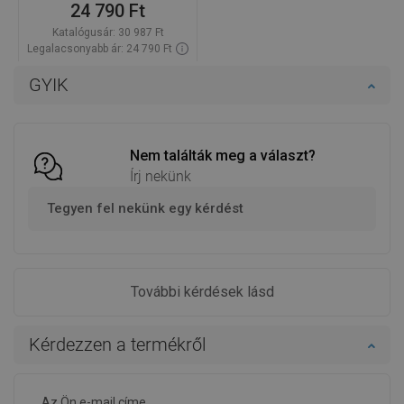
24 790 Ft
Katalógusár:
30 987 Ft
Legalacsonyabb ár: 24 790 Ft
Termék elérhetősége:
Raktáron
GYIK
Kosárba
Hasonlítsa
favorite_border
Kedvenc
össze
Nem találták meg a választ?
Írj nekünk
Tegyen fel nekünk egy kérdést
További kérdések lásd
Kérdezzen a termékről