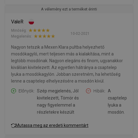
A vélemény ezt a terméket érinti
ValeR
Minőség:
10-02-2021
Megjelenés:
Nagyon tetszik a Mexen Klara pultba helyezhető
mosdókagyló, mert teljesen más a kialakítása, mint a
legtöbb mosdónak. Nagyon elegáns és finom, ugyanakkor
kiválóan kivitelezett. Az egyetlen hátránya a csaptelep
lyuka a mosdókagylón. Jobban szeretném, ha lehetőség
lenne a csaptelep elhelyezésére a mosdón kívül.
Előnyök
Szép megjelenés, Jól
Hibák
A
kivitelezett, Tömör és
csaptelep
nagy figyelemmel a
lyuka a
részletekre készült
mosdón.
Mutassa meg az eredeti kommentárt