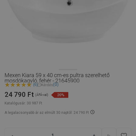
Mexen Kiara 59 x 40 cm-es pultra szerelhető
mosdókagyló, fehér - 21645900
(0)
(6)
Kérdés
24 790 Ft
20%
(ÁFÁ-val)
Katalógusár:
30 987 Ft
A legalacsonyabb ár az elmúlt 30 naptól: 24 790 Ft
favorite_border
-
+