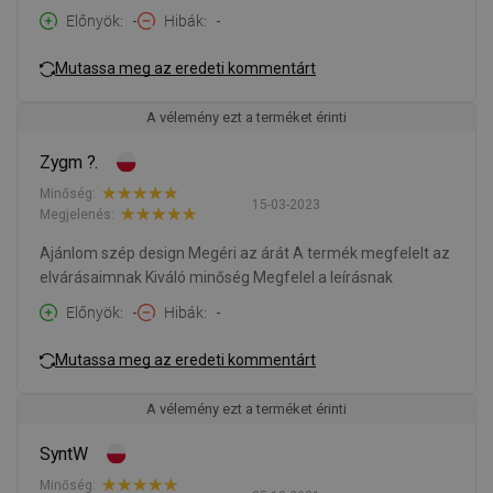
Előnyök
-
Hibák
-
Mutassa meg az eredeti kommentárt
A vélemény ezt a terméket érinti
Zygm ?.
Minőség:
15-03-2023
Megjelenés:
Ajánlom szép design Megéri az árát A termék megfelelt az
elvárásaimnak Kiváló minőség Megfelel a leírásnak
Előnyök
-
Hibák
-
Mutassa meg az eredeti kommentárt
A vélemény ezt a terméket érinti
SyntW
Minőség: