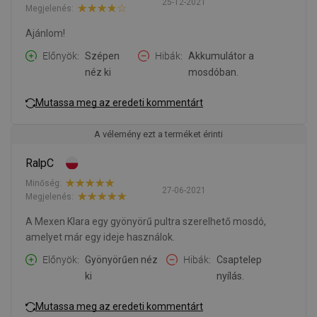
25-12-2021
Megjelenés:
Ajánlom!
Előnyök
Szépen
Hibák
Akkumulátor a
néz ki
mosdóban.
Mutassa meg az eredeti kommentárt
A vélemény ezt a terméket érinti
RalpC
Minőség:
27-06-2021
Megjelenés:
A Mexen Klara egy gyönyörű pultra szerelhető mosdó,
amelyet már egy ideje használok.
Előnyök
Gyönyörűen néz
Hibák
Csaptelep
ki
nyílás.
Mutassa meg az eredeti kommentárt