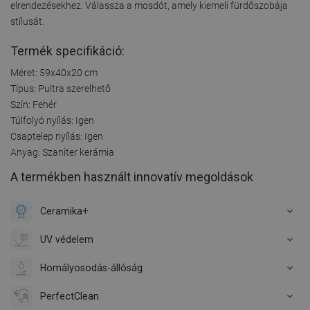
elrendezésekhez. Válassza a mosdót, amely kiemeli fürdőszobája
stílusát.
Termék specifikáció:
Méret: 59x40x20 cm
Típus: Pultra szerelhető
Szín: Fehér
Túlfolyó nyílás: Igen
Csaptelep nyílás: Igen
Anyag: Szaniter kerámia
A termékben használt innovatív megoldások
Ceramika+
UV védelem
Homályosodás-állóság
PerfectClean