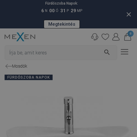
Fürdőszoba Napok:
6
00
31
28
N
Ó
P
MP
close
Megtekintés
0
search
Mosdók
FÜRDŐSZOBA NAPOK