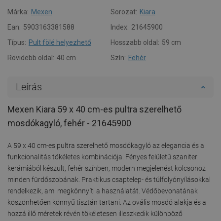
Márka:
Mexen
Sorozat:
Kiara
Ean:
5903163381588
Index:
21645900
Típus:
Pult fölé helyezhető
Hosszabb oldal:
59 cm
Rövidebb oldal:
40 cm
Szín:
Fehér
Leírás
Mexen Kiara 59 x 40 cm-es pultra szerelhető
mosdókagyló, fehér - 21645900
A 59 x 40 cm-es pultra szerelhető mosdókagyló az elegancia és a
funkcionalitás tökéletes kombinációja. Fényes felületű szaniter
kerámiából készült, fehér színben, modern megjelenést kölcsönöz
minden fürdőszobának. Praktikus csaptelep- és túlfolyónyílásokkal
rendelkezik, ami megkönnyíti a használatát. Védőbevonatának
köszönhetően könnyű tisztán tartani. Az ovális mosdó alakja és a
hozzá illő méretek révén tökéletesen illeszkedik különböző