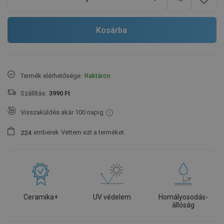
Kosárba
Termék elérhetősége:
Raktáron
Szállítás:
3990 Ft
Visszaküldés akár 100 napig
emberek
Vettem ezt a terméket.
2
2
4
Ceramika+
UV védelem
Homályosodás-
állóság