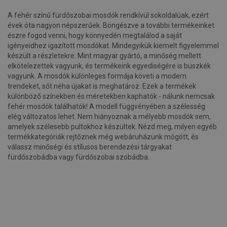
A fehér színű fürdőszobai mosdók rendkívül sokoldalúak, ezért
évek óta nagyon népszerűek. Böngészve a további termékeinket
észre fogod venni, hogy könnyedén megtalálod a saját
igényeidhez igazított mosdókat. Mindegyikük kiemelt figyelemmel
készült a részletekre. Mint magyar gyártó, a minőség mellett
elkötelezettek vagyunk, és termékeink egyediségére is büszkék
vagyunk. A mosdók különleges formája követi a modern
trendeket, sőt néha újakat is meghatároz. Ezek a termékek
különböző színekben és méretekben kaphatók - nálunk nemcsak
fehér mosdók találhatók! A modell függvényében a szélesség
elég változatos lehet. Nem hiányoznak a mélyebb mosdók sem,
amelyek szélesebb pultokhoz készültek. Nézd meg, milyen egyéb
termékkategóriák rejtőznek még webáruházunk mögött, és
válassz minőségi és stílusos berendezési tárgyakat
fürdőszobádba vagy fürdőszobai szobádba.