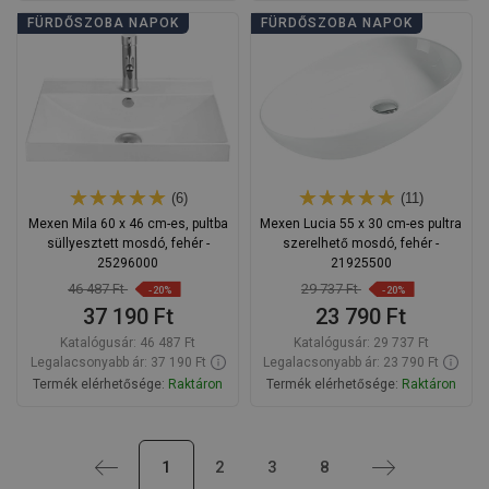
Kosárba
Kosárba
FÜRDŐSZOBA NAPOK
FÜRDŐSZOBA NAPOK
Hasonlítsa
Hasonlítsa
favorite_border
Kedvenc
favorite_border
Kedvenc
össze
össze
(6)
(11)
Mexen Mila 60 x 46 cm-es, pultba
Mexen Lucia 55 x 30 cm-es pultra
süllyesztett mosdó, fehér -
szerelhető mosdó, fehér -
25296000
21925500
46 487 Ft
29 737 Ft
-20%
-20%
37 190 Ft
23 790 Ft
Katalógusár:
46 487 Ft
Katalógusár:
29 737 Ft
Legalacsonyabb ár: 37 190 Ft
Legalacsonyabb ár: 23 790 Ft
Termék elérhetősége:
Raktáron
Termék elérhetősége:
Raktáron
Kosárba
Kosárba
Hasonlítsa
Hasonlítsa
Előző
1
2
3
8
Következő
favorite_border
Kedvenc
favorite_border
Kedvenc
össze
össze