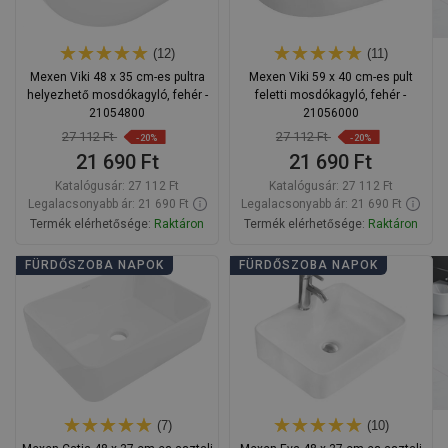
(12)
(11)
Mexen Viki 48 x 35 cm-es pultra
Mexen Viki 59 x 40 cm-es pult
helyezhető mosdókagyló, fehér -
feletti mosdókagyló, fehér -
21054800
21056000
27 112 Ft
27 112 Ft
-20%
-20%
21 690 Ft
21 690 Ft
Katalógusár:
27 112 Ft
Katalógusár:
27 112 Ft
Legalacsonyabb ár: 21 690 Ft
Legalacsonyabb ár: 21 690 Ft
Termék elérhetősége:
Raktáron
Termék elérhetősége:
Raktáron
Kosárba
Kosárba
FÜRDŐSZOBA NAPOK
FÜRDŐSZOBA NAPOK
Hasonlítsa
Hasonlítsa
favorite_border
Kedvenc
favorite_border
Kedvenc
össze
össze
(7)
(10)