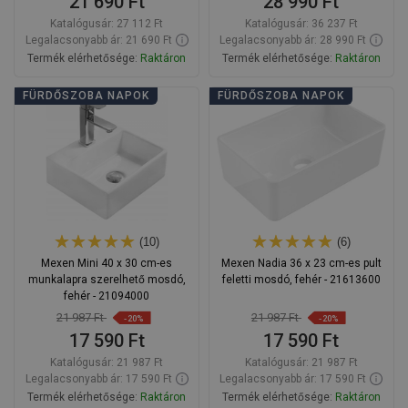
21 690 Ft
28 990 Ft
Katalógusár:
27 112 Ft
Katalógusár:
36 237 Ft
Legalacsonyabb ár: 21 690 Ft
Legalacsonyabb ár: 28 990 Ft
Termék elérhetősége:
Raktáron
Termék elérhetősége:
Raktáron
Kosárba
Kosárba
FÜRDŐSZOBA NAPOK
FÜRDŐSZOBA NAPOK
Hasonlítsa
Hasonlítsa
favorite_border
Kedvenc
favorite_border
Kedvenc
össze
össze
(10)
(6)
Mexen Mini 40 x 30 cm-es
Mexen Nadia 36 x 23 cm-es pult
munkalapra szerelhető mosdó,
feletti mosdó, fehér - 21613600
fehér - 21094000
21 987 Ft
21 987 Ft
-20%
-20%
17 590 Ft
17 590 Ft
Katalógusár:
21 987 Ft
Katalógusár:
21 987 Ft
Legalacsonyabb ár: 17 590 Ft
Legalacsonyabb ár: 17 590 Ft
Termék elérhetősége:
Raktáron
Termék elérhetősége:
Raktáron