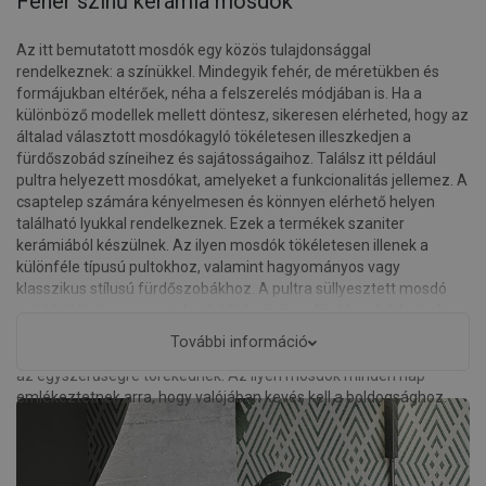
Fehér színű kerámia mosdók
Az itt bemutatott mosdók egy közös tulajdonsággal
rendelkeznek: a színükkel. Mindegyik fehér, de méretükben és
formájukban eltérőek, néha a felszerelés módjában is. Ha a
különböző modellek mellett döntesz, sikeresen elérheted, hogy az
általad választott mosdókagyló tökéletesen illeszkedjen a
fürdőszobád színeihez és sajátosságaihoz. Találsz itt például
pultra helyezett mosdókat, amelyeket a funkcionalitás jellemez. A
csaptelep számára kényelmesen és könnyen elérhető helyen
található lyukkal rendelkeznek. Ezek a termékek szaniter
kerámiából készülnek. Az ilyen mosdók tökéletesen illenek a
különféle típusú pultokhoz, valamint hagyományos vagy
klasszikus stílusú fürdőszobákhoz. A pultra süllyesztett mosdó
szintén látványos megjelenést kölcsönöz a fürdőszobádnak. A
fehér szín praktikumot és sokoldalúságot emel ki az ilyen
További információ
megoldásban. Ezek a fürdőszobai mosdók a minimalizmusra és
az egyszerűségre törekednek. Az ilyen mosdók minden nap
emlékeztetnek arra, hogy valójában kevés kell a boldogsághoz.