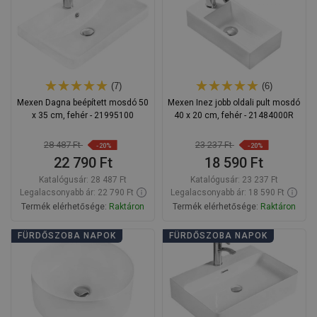
össze
össze
(7)
(6)
Mexen Dagna beépített mosdó 50
Mexen Inez jobb oldali pult mosdó
x 35 cm, fehér - 21995100
40 x 20 cm, fehér - 21484000R
28 487 Ft
23 237 Ft
-20%
-20%
22 790 Ft
18 590 Ft
Katalógusár:
28 487 Ft
Katalógusár:
23 237 Ft
Legalacsonyabb ár: 22 790 Ft
Legalacsonyabb ár: 18 590 Ft
Termék elérhetősége:
Raktáron
Termék elérhetősége:
Raktáron
Kosárba
Kosárba
FÜRDŐSZOBA NAPOK
FÜRDŐSZOBA NAPOK
Hasonlítsa
Hasonlítsa
favorite_border
Kedvenc
favorite_border
Kedvenc
össze
össze