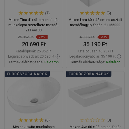
(7)
(5)
Mexen Tina 41x41 cm-es, fehér
Mexen Lara 60 x 42 cm-es asztali
munkalapra szerelhető mosdó -
mosdókagyló, fehér - 21166000
21144100
25 862 Ft
43 987 Ft
-20%
-20%
20 690 Ft
35 190 Ft
Katalógusár:
25 862 Ft
Katalógusár:
43 987 Ft
Legalacsonyabb ár: 20 690 Ft
Legalacsonyabb ár: 35 190 Ft
Termék elérhetősége:
Raktáron
Termék elérhetősége:
Raktáron
Kosárba
Kosárba
FÜRDŐSZOBA NAPOK
FÜRDŐSZOBA NAPOK
Hasonlítsa
Hasonlítsa
favorite_border
Kedvenc
favorite_border
Kedvenc
össze
össze
(6)
(0)
Mexen Jowita munkalapra
Mexen Ava 60 x 38 cm-es, fehér