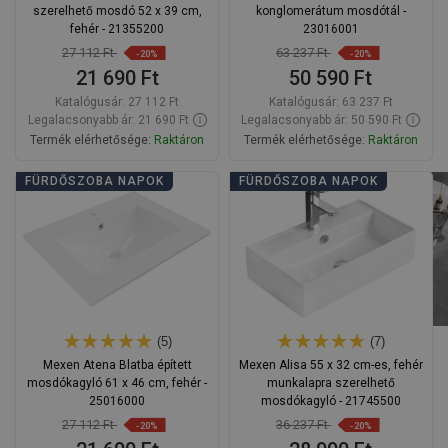
szerelhető mosdó 52 x 39 cm,
konglomerátum mosdótál -
fehér - 21355200
23016001
27 112 Ft
63 237 Ft
-20%
-20%
21 690 Ft
50 590 Ft
Katalógusár:
27 112 Ft
Katalógusár:
63 237 Ft
Legalacsonyabb ár: 21 690 Ft
Legalacsonyabb ár: 50 590 Ft
Termék elérhetősége:
Raktáron
Termék elérhetősége:
Raktáron
Kosárba
Kosárba
FÜRDŐSZOBA NAPOK
FÜRDŐSZOBA NAPOK
Hasonlítsa
Hasonlítsa
favorite_border
Kedvenc
favorite_border
Kedvenc
össze
össze
(5)
(7)
Mexen Atena Blatba épített
Mexen Alisa 55 x 32 cm-es, fehér
mosdókagyló 61 x 46 cm, fehér -
munkalapra szerelhető
25016000
mosdókagyló - 21745500
27 112 Ft
36 237 Ft
-20%
-20%