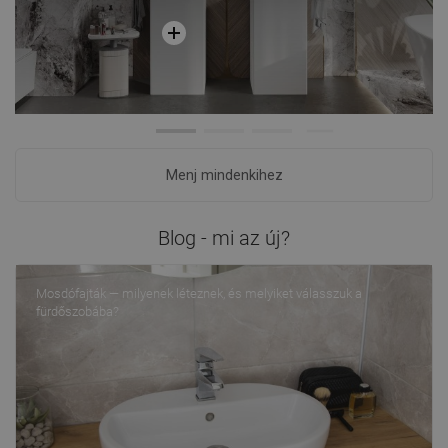
Menj mindenkihez
Blog - mi az új?
Mosdófajták — milyenek léteznek, és melyiket válasszuk a
fürdőszobába?