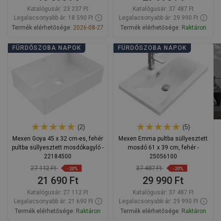
Katalógusár:
23 237 Ft
Katalógusár:
37 487 Ft
Legalacsonyabb ár: 18 590 Ft
Legalacsonyabb ár: 29 990 Ft
Termék elérhetősége:
2026-08-27
Termék elérhetősége:
Raktáron
Kosárba
Kosárba
FÜRDŐSZOBA NAPOK
FÜRDŐSZOBA NAPOK
Hasonlítsa
Hasonlítsa
favorite_border
Kedvenc
favorite_border
Kedvenc
össze
össze
(2)
(5)
Mexen Goya 45 x 32 cm-es, fehér
Mexen Emma pultba süllyesztett
pultba süllyesztett mosdókagyló -
mosdó 61 x 39 cm, fehér -
22184500
25056100
27 112 Ft
37 487 Ft
-20%
-20%
21 690 Ft
29 990 Ft
Katalógusár:
27 112 Ft
Katalógusár:
37 487 Ft
Legalacsonyabb ár: 21 690 Ft
Legalacsonyabb ár: 29 990 Ft
Termék elérhetősége:
Raktáron
Termék elérhetősége:
Raktáron