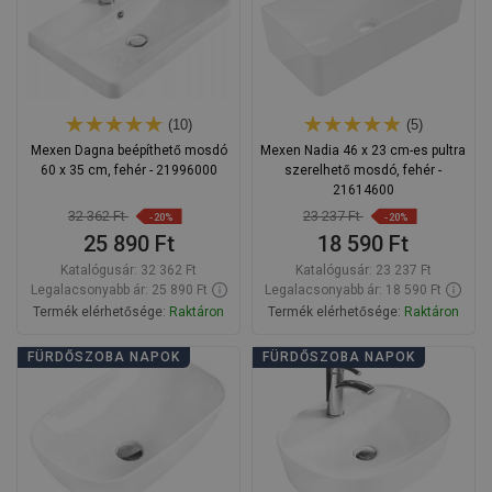
(10)
(5)
Mexen Dagna beépíthető mosdó
Mexen Nadia 46 x 23 cm-es pultra
60 x 35 cm, fehér - 21996000
szerelhető mosdó, fehér -
21614600
32 362 Ft
23 237 Ft
-20%
-20%
25 890 Ft
18 590 Ft
Katalógusár:
32 362 Ft
Katalógusár:
23 237 Ft
Legalacsonyabb ár: 25 890 Ft
Legalacsonyabb ár: 18 590 Ft
Termék elérhetősége:
Raktáron
Termék elérhetősége:
Raktáron
Kosárba
Kosárba
FÜRDŐSZOBA NAPOK
FÜRDŐSZOBA NAPOK
Hasonlítsa
Hasonlítsa
favorite_border
Kedvenc
favorite_border
Kedvenc
össze
össze