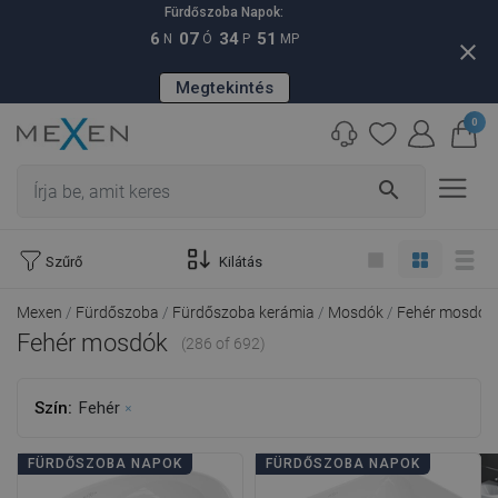
Fürdőszoba Napok:
6
07
34
49
N
Ó
P
MP
close
Megtekintés
0
search
Szűrő
Kilátás
Mexen
Fürdőszoba
Fürdőszoba kerámia
Mosdók
Fehér mosdók
Fehér mosdók
(286 of 692)
Szín:
Fehér
FÜRDŐSZOBA NAPOK
FÜRDŐSZOBA NAPOK