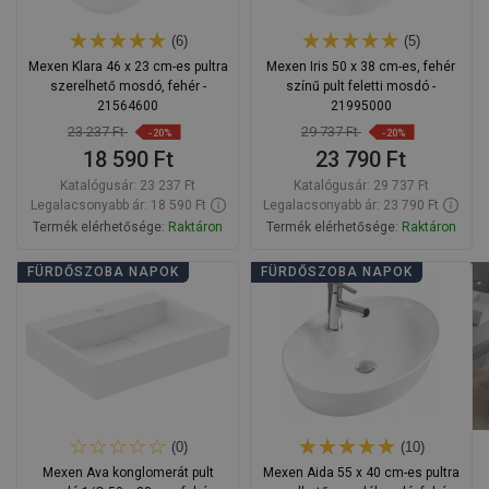
(6)
(5)
Mexen Klara 46 x 23 cm-es pultra
Mexen Iris 50 x 38 cm-es, fehér
szerelhető mosdó, fehér -
színű pult feletti mosdó -
21564600
21995000
23 237 Ft
29 737 Ft
-20%
-20%
18 590 Ft
23 790 Ft
Katalógusár:
23 237 Ft
Katalógusár:
29 737 Ft
Legalacsonyabb ár: 18 590 Ft
Legalacsonyabb ár: 23 790 Ft
Termék elérhetősége:
Raktáron
Termék elérhetősége:
Raktáron
Kosárba
Kosárba
FÜRDŐSZOBA NAPOK
FÜRDŐSZOBA NAPOK
Hasonlítsa
Hasonlítsa
favorite_border
Kedvenc
favorite_border
Kedvenc
össze
össze
(0)
(10)
Mexen Ava konglomerát pult
Mexen Aida 55 x 40 cm-es pultra