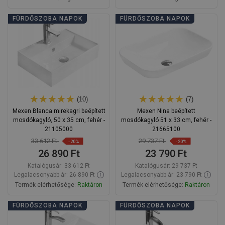
Kosárba
Kosárba
FÜRDŐSZOBA NAPOK
FÜRDŐSZOBA NAPOK
Hasonlítsa
Hasonlítsa
favorite_border
Kedvenc
favorite_border
Kedvenc
össze
össze
(10)
(7)
Mexen Blanca mirekagri beépített
Mexen Nina beépített
mosdókagyló, 50 x 35 cm, fehér -
mosdókagyló 51 x 33 cm, fehér -
21105000
21665100
33 612 Ft
29 737 Ft
-20%
-20%
26 890 Ft
23 790 Ft
Katalógusár:
33 612 Ft
Katalógusár:
29 737 Ft
Legalacsonyabb ár: 26 890 Ft
Legalacsonyabb ár: 23 790 Ft
Termék elérhetősége:
Raktáron
Termék elérhetősége:
Raktáron
Kosárba
Kosárba
FÜRDŐSZOBA NAPOK
FÜRDŐSZOBA NAPOK
Hasonlítsa
Hasonlítsa
favorite_border
Kedvenc
favorite_border
Kedvenc