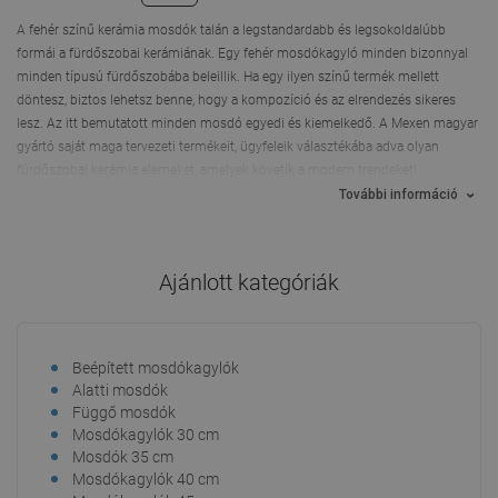
A fehér színű kerámia mosdók talán a legstandardabb és legsokoldalúbb
formái a fürdőszobai kerámiának. Egy fehér mosdókagyló minden bizonnyal
minden típusú fürdőszobába beleillik. Ha egy ilyen színű termék mellett
döntesz, biztos lehetsz benne, hogy a kompozíció és az elrendezés sikeres
lesz. Az itt bemutatott minden mosdó egyedi és kiemelkedő. A Mexen magyar
gyártó saját maga tervezeti termékeit, ügyfeleik választékába adva olyan
fürdőszobai kerámia elemeket, amelyek követik a modern trendeket!
További információ
Ajánlott kategóriák
Beépített mosdókagylók
Mos
Alatti mosdók
Mos
Függő mosdók
100
Mosdókagylók 30 cm
105
Mosdók 35 cm
Mos
Mosdókagylók 40 cm
Mos