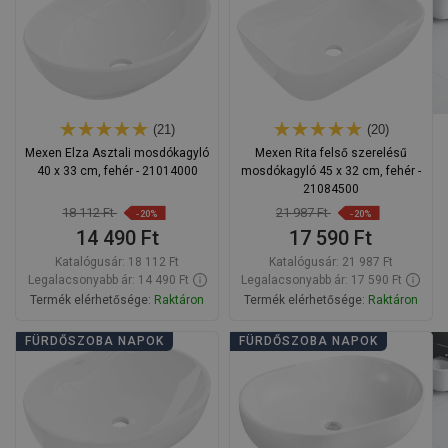
(21)
(20)
Mexen Elza Asztali mosdókagyló
Mexen Rita felső szerelésű
40 x 33 cm, fehér - 21014000
mosdókagyló 45 x 32 cm, fehér -
21084500
18 112 Ft
21 987 Ft
-20%
-20%
14 490 Ft
17 590 Ft
Katalógusár:
18 112 Ft
Katalógusár:
21 987 Ft
Legalacsonyabb ár: 14 490 Ft
Legalacsonyabb ár: 17 590 Ft
Termék elérhetősége:
Raktáron
Termék elérhetősége:
Raktáron
Kosárba
Kosárba
FÜRDŐSZOBA NAPOK
FÜRDŐSZOBA NAPOK
Hasonlítsa
Hasonlítsa
favorite_border
Kedvenc
favorite_border
Kedvenc
össze
össze