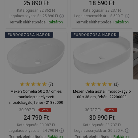
25 890 Ft
18 590 Ft
Katalógusár:
32 362 Ft
Katalógusár:
23 237 Ft
Legalacsonyabb ár: 25 890 Ft
Legalacsonyabb ár: 18 590 Ft
Termék elérhetősége:
Raktáron
Termék elérhetősége:
Raktáron
Kosárba
Kosárba
FÜRDŐSZOBA NAPOK
FÜRDŐSZOBA NAPOK
Hasonlítsa
Hasonlítsa
favorite_border
Kedvenc
favorite_border
Kedvenc
össze
össze
(7)
(1)
Mexen Cornelia 50 x 37 cm-es
Mexen Celia asztali mosdókagyló
munkalapra helyezett
60 x 38 cm, fehér - 22206000
mosdókagyló, fehér - 21885000
30 987 Ft
38 737 Ft
-20%
-20%
24 790 Ft
30 990 Ft
Katalógusár:
30 987 Ft
Katalógusár:
38 737 Ft
Legalacsonyabb ár: 24 790 Ft
Legalacsonyabb ár: 30 990 Ft
Termék elérhetősége:
Raktáron
Termék elérhetősége:
Raktáron