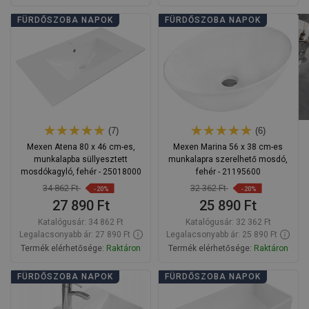
Kosárba
Kosárba
FÜRDŐSZOBA NAPOK
FÜRDŐSZOBA NAPOK
Hasonlítsa
Hasonlítsa
favorite_border
Kedvenc
favorite_border
Kedvenc
össze
össze
(7)
(6)
Mexen Atena 80 x 46 cm-es,
Mexen Marina 56 x 38 cm-es
munkalapba süllyesztett
munkalapra szerelhető mosdó,
mosdókagyló, fehér - 25018000
fehér - 21195600
34 862 Ft
32 362 Ft
-20%
-20%
27 890 Ft
25 890 Ft
Katalógusár:
34 862 Ft
Katalógusár:
32 362 Ft
Legalacsonyabb ár: 27 890 Ft
Legalacsonyabb ár: 25 890 Ft
Termék elérhetősége:
Raktáron
Termék elérhetősége:
Raktáron
Kosárba
Kosárba
FÜRDŐSZOBA NAPOK
FÜRDŐSZOBA NAPOK
Hasonlítsa
Hasonlítsa
favorite_border
Kedvenc
favorite_border
Kedvenc
össze
össze