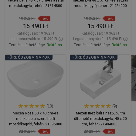
Mexen Catia 48 x 37 cm-es asztali
Mexen Eva 48 x 37 cm-es asztali
mosdókagyló, fehér - 21314800
mosdókagyló, fehér - 21424900
19 362 Ft
19 362 Ft
-20%
-20%
15 490 Ft
15 490 Ft
Katalógusár:
19 362 Ft
Katalógusár:
19 362 Ft
Legalacsonyabb ár: 15 490 Ft
Legalacsonyabb ár: 15 490 Ft
Termék elérhetősége:
Raktáron
Termék elérhetősége:
Raktáron
Kosárba
Kosárba
FÜRDŐSZOBA NAPOK
FÜRDŐSZOBA NAPOK
Hasonlítsa
Hasonlítsa
favorite_border
Kedvenc
favorite_border
Kedvenc
össze
össze
(10)
(9)
Mexen Rosa 50 x 40 cm-es
Mexen Inez balra néző, pultra
munkalapra szerelhető
ültethető mosdókagyló, 40 x 20
mosdókagyló, fehér - 21095000
cm, fehér - 21484000L
32 362 Ft
23 237 Ft
-20%
-20%