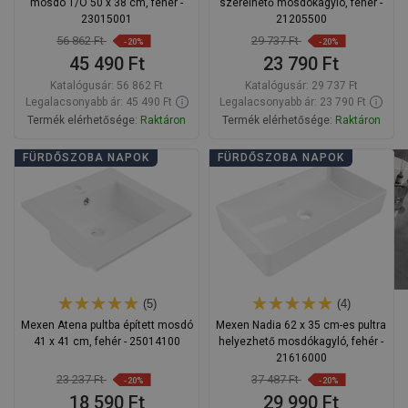
mosdó 1/O 50 x 38 cm, fehér -
szerelhető mosdókagyló, fehér -
23015001
21205500
56 862 Ft
29 737 Ft
-20%
-20%
45 490 Ft
23 790 Ft
Katalógusár:
56 862 Ft
Katalógusár:
29 737 Ft
Legalacsonyabb ár: 45 490 Ft
Legalacsonyabb ár: 23 790 Ft
Termék elérhetősége:
Raktáron
Termék elérhetősége:
Raktáron
Kosárba
Kosárba
FÜRDŐSZOBA NAPOK
FÜRDŐSZOBA NAPOK
Hasonlítsa
Hasonlítsa
favorite_border
Kedvenc
favorite_border
Kedvenc
össze
össze
(5)
(4)
Mexen Atena pultba épített mosdó
Mexen Nadia 62 x 35 cm-es pultra
41 x 41 cm, fehér - 25014100
helyezhető mosdókagyló, fehér -
21616000
23 237 Ft
37 487 Ft
-20%
-20%
18 590 Ft
29 990 Ft