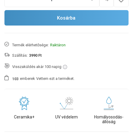
Kosárba
Termék elérhetősége:
Raktáron
Szállítás:
3990 Ft
Visszaküldés akár 100 napig
emberek
Vettem ezt a terméket.
1
0
3
Ceramika+
UV védelem
Homályosodás-
állóság