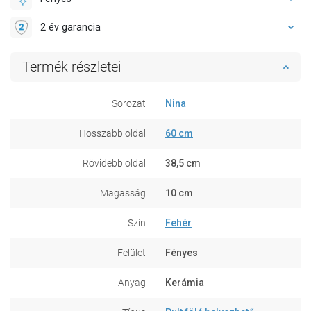
2 év garancia
Termék részletei
Sorozat
Nina
Hosszabb oldal
60 cm
Rövidebb oldal
38,5 cm
Magasság
10 cm
Szín
Fehér
Felület
Fényes
Anyag
Kerámia