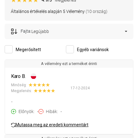
Általános értékelés alapján 5 Vélemény
(10 ország)
Fajta:
Legújabb
Megerősített
Egyéb variánsok
A vélemény ezt a terméket érinti
Karo B.
Minőség:
17-12-2024
Megjelenés:
-
Előnyök
-
Hibák
-
Mutassa meg az eredeti kommentárt