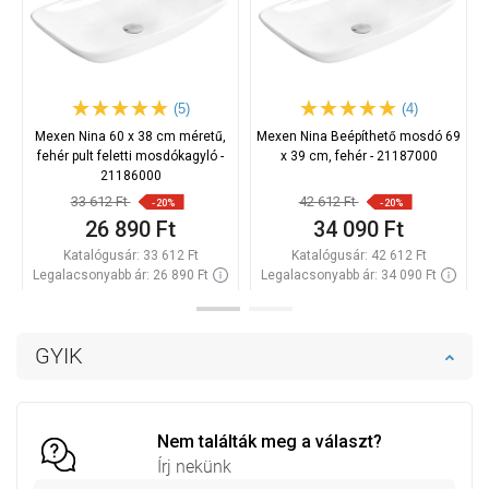
(5)
(4)
Mexen Nina 60 x 38 cm méretű,
Mexen Nina Beépíthető mosdó 69
fehér pult feletti mosdókagyló -
x 39 cm, fehér - 21187000
21186000
33 612 Ft
42 612 Ft
-20%
-20%
26 890 Ft
34 090 Ft
Katalógusár:
33 612 Ft
Katalógusár:
42 612 Ft
Legalacsonyabb ár: 26 890 Ft
Legalacsonyabb ár: 34 090 Ft
Termék elérhetősége:
Raktáron
Termék elérhetősége:
Raktáron
Kosárba
Kosárba
GYIK
Hasonlítsa
Hasonlítsa
favorite_border
Kedvenc
favorite_border
Kedvenc
össze
össze
Nem találták meg a választ?
Írj nekünk