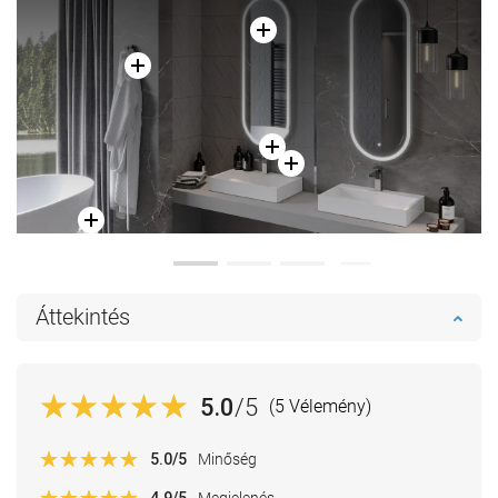
Áttekintés
5.0
/5
(5 Vélemény)
5.0
/5
Minőség
4.9
/5
Megjelenés