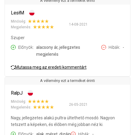
A vélemény ezt a terméket érinti
LesłM
Minőség:
14-08-2021
Megjelenés:
Szuper
Előnyök
alacsony ár, jellegzetes
Hibák
-
megjelenés
Mutassa meg az eredeti kommentárt
A vélemény ezt a terméket érinti
RalpJ
Minőség:
26-05-2021
Megjelenés:
Nagy, jellegzetes alakú pultra ültethető mosdó. Nagyon
tetszett a képeken, és élőben még jobban néz ki.
Előnyök
alak, méret, dizájn
Hibák
-