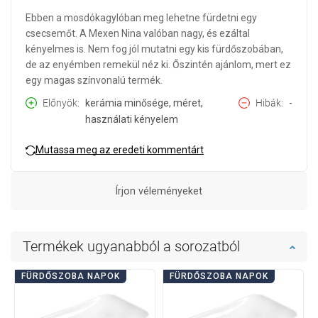
Ebben a mosdókagylóban meg lehetne fürdetni egy
csecsemőt. A Mexen Nina valóban nagy, és ezáltal
kényelmes is. Nem fog jól mutatni egy kis fürdőszobában,
de az enyémben remekül néz ki. Őszintén ajánlom, mert ez
egy magas színvonalú termék.
Előnyök
kerámia minősége, méret,
Hibák
-
használati kényelem
Mutassa meg az eredeti kommentárt
Írjon véleményeket
Termékek ugyanabból a sorozatból
FÜRDŐSZOBA NAPOK
FÜRDŐSZOBA NAPOK