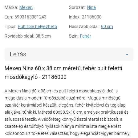
Márka:
Mexen
Sorozat:
Nina
Ean:
5903163381243
Index:
21186000
Típus:
Pult fölé helyezhető
Hosszabb oldal:
60 cm
Rövidebb oldal:
38,5 cm
Szín:
Fehér
Leírás
Mexen Nina 60 x 38 cm méretű, fehér pult feletti
mosdókagyló - 21186000
A Mexen Nina 60 x 38 cm-es pult feletti mosdókagyló ideális
megoldás a modern fürdőszobák számára. Magas minőségű
szanitér kerámiából készült, elegáns, fehér kivitelével és téglalap
alakjával tűnik ki. Méretei 60x38,5x10 cm, amelyek praktikussá és
stílusossá teszik. A védőréteg könnyű tisztántartást biztosít, a
csaptelep és túlfolyó nyílások hiánya minimalista megjelenést
kölcsönöz. Ez tökéletes választás, hogy eleganciát vigyen bármely