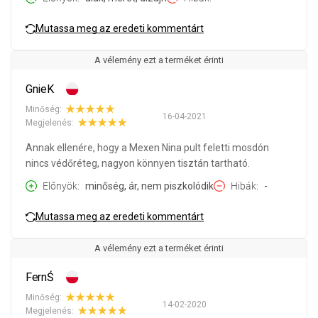
Mutassa meg az eredeti kommentárt
A vélemény ezt a terméket érinti
GnieK
Minőség:
16-04-2021
Megjelenés:
Annak ellenére, hogy a Mexen Nina pult feletti mosdón
nincs védőréteg, nagyon könnyen tisztán tartható.
Előnyök
minőség, ár, nem piszkolódik
Hibák
-
Mutassa meg az eredeti kommentárt
A vélemény ezt a terméket érinti
FernŚ
Minőség:
14-02-2020
Megjelenés: