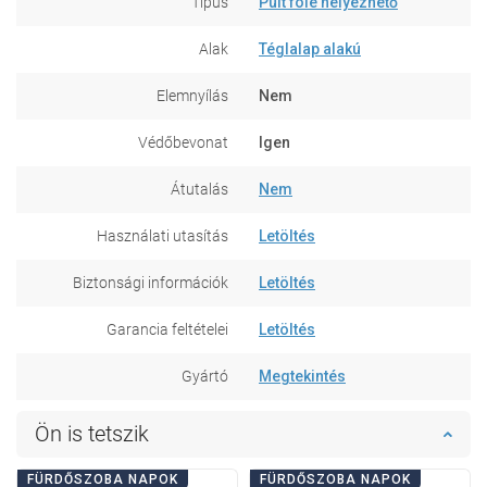
Típus
Pult fölé helyezhető
Alak
Téglalap alakú
Elemnyílás
Nem
Védőbevonat
Igen
Átutalás
Nem
Használati utasítás
Letöltés
Biztonsági információk
Letöltés
Garancia feltételei
Letöltés
Gyártó
Megtekintés
Ön is tetszik
FÜRDŐSZOBA NAPOK
FÜRDŐSZOBA NAPOK