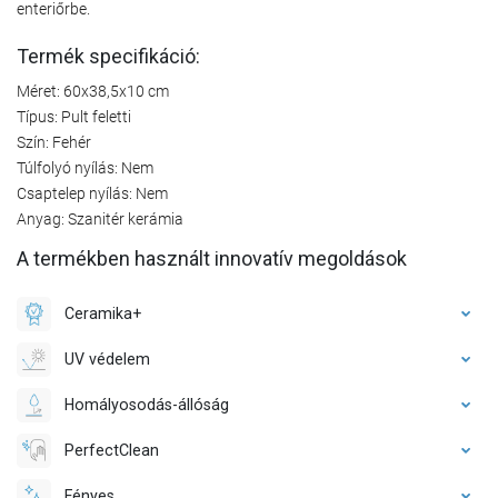
enteriőrbe.
Termék specifikáció:
Méret: 60x38,5x10 cm
Típus: Pult feletti
Szín: Fehér
Túlfolyó nyílás: Nem
Csaptelep nyílás: Nem
Anyag: Szanitér kerámia
A termékben használt innovatív megoldások
Ceramika+
UV védelem
Homályosodás-állóság
PerfectClean
Fényes