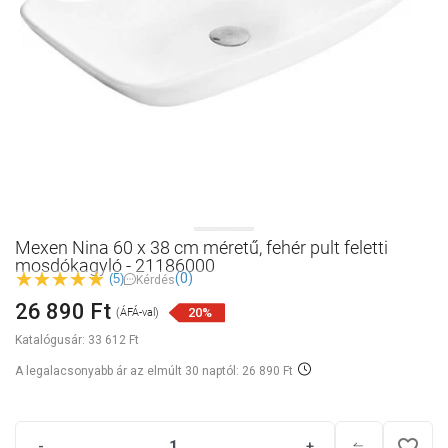
Mexen Nina 60 x 38 cm méretű, fehér pult feletti
mosdókagyló - 21186000
(0)
(5)
Kérdés
26 890 Ft
20%
(ÁFÁ-val)
Katalógusár:
33 612 Ft
A legalacsonyabb ár az elmúlt 30 naptól: 26 890 Ft
favorite_border
-
+