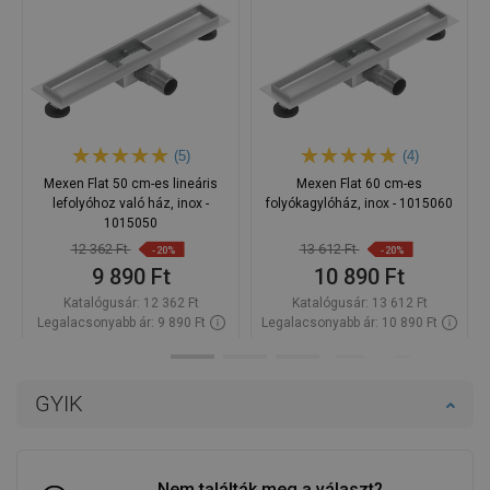
(5)
(4)
Mexen Flat 50 cm-es lineáris
Mexen Flat 60 cm-es
lefolyóhoz való ház, inox -
folyókagylóház, inox - 1015060
1015050
12 362 Ft
13 612 Ft
-20%
-20%
9 890 Ft
10 890 Ft
Katalógusár:
12 362 Ft
Katalógusár:
13 612 Ft
Legalacsonyabb ár: 9 890 Ft
Legalacsonyabb ár: 10 890 Ft
Termék elérhetősége:
Raktáron
Termék elérhetősége:
Raktáron
Kosárba
Kosárba
GYIK
Hasonlítsa
Hasonlítsa
favorite_border
Kedvenc
favorite_border
Kedvenc
össze
össze
Nem találták meg a választ?