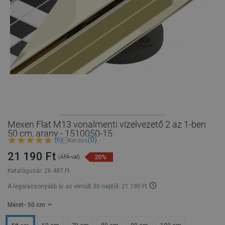
Mexen Flat M13 vonalmenti vízelvezető 2 az 1-ben
50 cm, arany - 1510050-15
(0)
(6)
Kérdés
21 190 Ft
20%
(ÁFÁ-val)
Katalógusár:
26 487 Ft
A legalacsonyabb ár az elmúlt 30 naptól: 21 190 Ft
Méret
- 50 cm