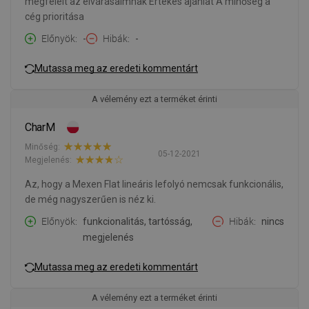
megfelelt az elvárásaimnak Értékes ajánlat A minőség a
cég prioritása
Előnyök
-
Hibák
-
Mutassa meg az eredeti kommentárt
A vélemény ezt a terméket érinti
CharM
Minőség:
05-12-2021
Megjelenés:
Az, hogy a Mexen Flat lineáris lefolyó nemcsak funkcionális,
de még nagyszerűen is néz ki.
Előnyök
funkcionalitás, tartósság,
Hibák
nincs
megjelenés
Mutassa meg az eredeti kommentárt
A vélemény ezt a terméket érinti