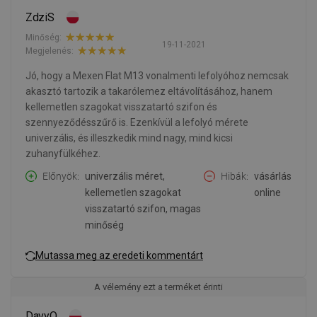
ZdziS
Minőség:
19-11-2021
Megjelenés:
Jó, hogy a Mexen Flat M13 vonalmenti lefolyóhoz nemcsak
akasztó tartozik a takarólemez eltávolításához, hanem
kellemetlen szagokat visszatartó szifon és
szennyeződésszűrő is. Ezenkívül a lefolyó mérete
univerzális, és illeszkedik mind nagy, mind kicsi
zuhanyfülkéhez.
Előnyök
univerzális méret,
Hibák
vásárlás
kellemetlen szagokat
online
visszatartó szifon, magas
minőség
Mutassa meg az eredeti kommentárt
A vélemény ezt a terméket érinti
DavyO