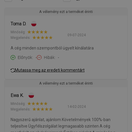
A vélemény ezt a terméket érinti
Toma D.
Minőség:
09-07-2024
Megjelenés:
A cég minden szempontból ügyelt kínálatára
Előnyök
-
Hibák
-
Mutassa meg az eredeti kommentárt
A vélemény ezt a terméket érinti
Ewa K.
Minőség:
14-02-2024
Megjelenés:
Nagyszerű ajánlat, ajánlom Követelmények 100%-ban
teljesítve Ügyfélszolgálat legmagasabb szinten A cég