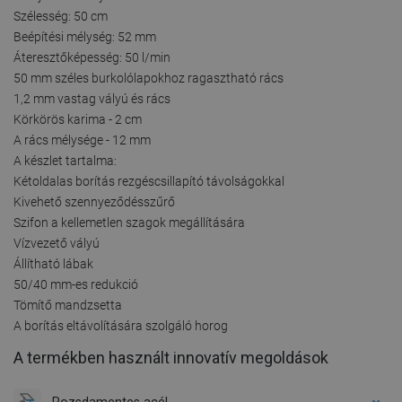
Szélesség: 50 cm
Beépítési mélység: 52 mm
Áteresztőképesség: 50 l/min
50 mm széles burkolólapokhoz ragasztható rács
1,2 mm vastag vályú és rács
Körkörös karima - 2 cm
A rács mélysége - 12 mm
A készlet tartalma:
Kétoldalas borítás rezgéscsillapító távolságokkal
Kivehető szennyeződésszűrő
Szifon a kellemetlen szagok megállítására
Vízvezető vályú
Állítható lábak
50/40 mm-es redukció
Tömítő mandzsetta
A borítás eltávolítására szolgáló horog
A termékben használt innovatív megoldások
Rozsdamentes acél