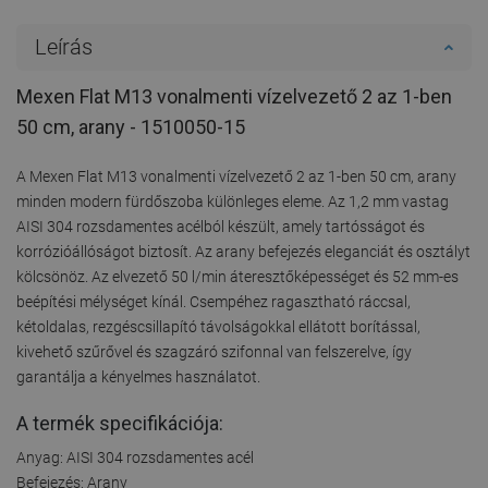
Leírás
Mexen Flat M13 vonalmenti vízelvezető 2 az 1-ben
50 cm, arany - 1510050-15
A Mexen Flat M13 vonalmenti vízelvezető 2 az 1-ben 50 cm, arany
minden modern fürdőszoba különleges eleme. Az 1,2 mm vastag
AISI 304 rozsdamentes acélból készült, amely tartósságot és
korrózióállóságot biztosít. Az arany befejezés eleganciát és osztályt
kölcsönöz. Az elvezető 50 l/min áteresztőképességet és 52 mm-es
beépítési mélységet kínál. Csempéhez ragasztható ráccsal,
kétoldalas, rezgéscsillapító távolságokkal ellátott borítással,
kivehető szűrővel és szagzáró szifonnal van felszerelve, így
garantálja a kényelmes használatot.
A termék specifikációja:
Anyag: AISI 304 rozsdamentes acél
Befejezés: Arany