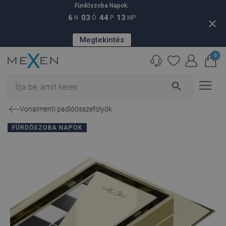
Fürdőszoba Napok:
6
03
44
12
N
Ó
P
MP
close
Megtekintés
0
search
Vonalmenti padlóösszefolyók
FÜRDŐSZOBA NAPOK