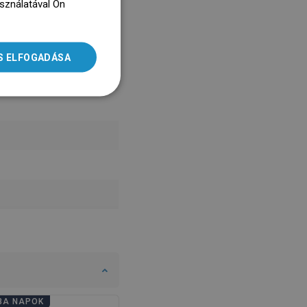
asználatával Ön
ENGLISH
dz się więcej
SLOVAK
S ELFOGADÁSA
LITHUANIAN
ROMANIAN
HUNGARIAN
FRENCH
ITALIAN
SPANISH
UKRAINIAN
BULGARIAN
ESTONIAN
DUTCH
LATVIAN
BA NAPOK
FÜRDŐSZOBA NAPOK