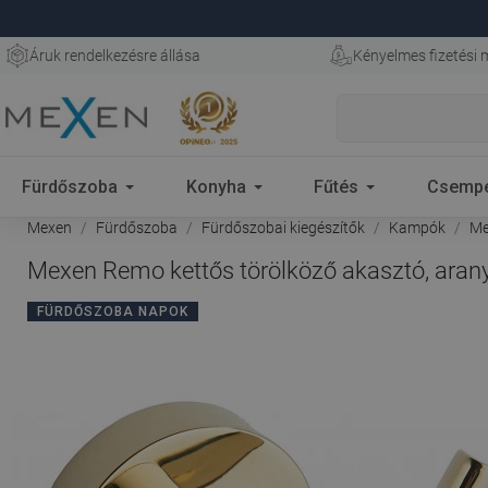
Áruk rendelkezésre állása
Kényelmes fizetési
Fürdőszoba
Konyha
Fűtés
Csemp
Mexen
Fürdőszoba
Fürdőszobai kiegészítők
Kampók
Me
Mexen Remo kettős törölköző akasztó, aran
FÜRDŐSZOBA NAPOK