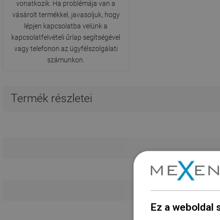
vonatkozik. Ha problémája van a
vásárolt termékkel, javasoljuk, hogy
lépjen kapcsolatba velünk a
kapcsolatfelvételi űrlap segítségével
vagy telefonon az ügyfélszolgálati
számunkon.
Termék részletei
Ez a weboldal 