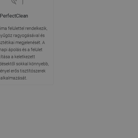
PerfectClean
ima felülettel rendelkezik,
nyűgöz ragyogásával és
sztétikai megjelenését. A
api ápolás és a felület
títása a keletkezett
ésektől sokkal könnyebb,
ényel erős tisztítószerek
alkalmazását.