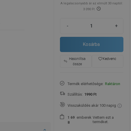
A legalacsonyabb ár az elmúlt 30 naptól:
3 090 Ft
e
-
+
Kosárba
favorite_border
Hasonlítsa
Kedvenc
össze
Termék elérhetősége:
Raktáron
Szállítás:
1990 Ft
Visszaküldés akár 100 napig
emberek
Vettem ezt a
1
6
9
terméket.
8