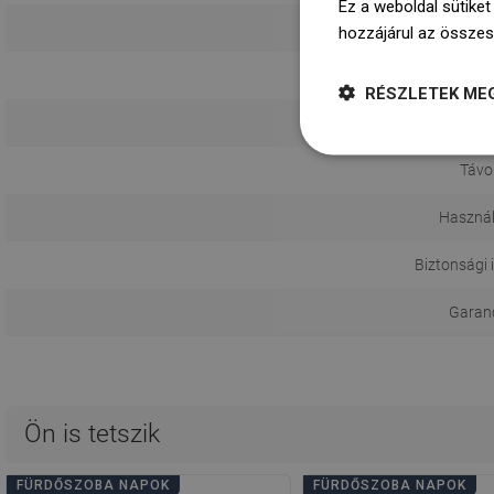
Ez a weboldal sütiket
hozzájárul az összes
Sz
RÉSZLETEK ME
Távol
Használ
Biztonsági 
Garanci
Ön is tetszik
FÜRDŐSZOBA NAPOK
FÜRDŐSZOBA NAPOK