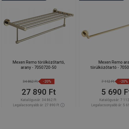
Mexen Remo törölközőtartó,
Mexen Remo ar
arany - 7050720-50
törülközőtartó - 705
34 862 Ft
-20%
7 112 Ft
-20%
27 890 Ft
5 690 F
Katalógusár:
34 862 Ft
Katalógusár:
7 112
Legalacsonyabb ár: 27 890 Ft
Legalacsonyabb ár: 5 6
Termék elérhetősége:
Raktáron
Termék elérhetősége:
Kosárba
Kosárba