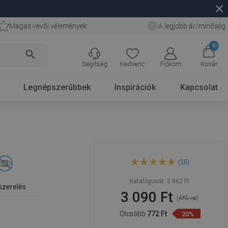
close
Magas vevői vélemények
A legjobb ár/minőség
0
search
Segítség
Kedvenc
Fiókom
Kosár
Legnépszerűbbek
Inspirációk
Kapcsolat
Mexen Remo kettős
(16)
törölköző akasztó, arany -
70507352-50
Katalógusár:
3 862 Ft
 szerelés
3 090 Ft
(ÁFÁ-val)
Olcsóbb
772 Ft
20%