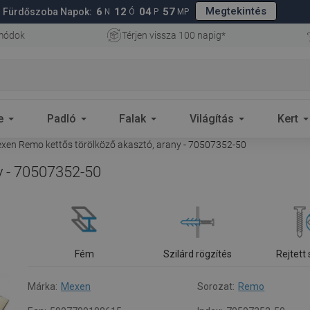
Megtekintés
6
12
04
56
Fürdőszoba Napok:
N
Ó
P
MP
 módok
Térjen vissza 100 napig*
e
Padló
Falak
Világítás
Kert
xen Remo kettős törölköző akasztó, arany - 70507352-50
y - 70507352-50
Fém
Szilárd rögzítés
Rejtett
Márka:
Mexen
Sorozat:
Remo