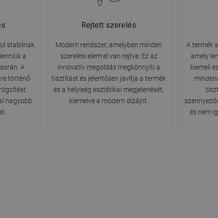
és
Rejtett szerelés
ül stabilnak
Modern rendszer, amelyben minden
A termék s
lenniük a
szerelési elem el van rejtve. Ez az
amely le
során. A
innovatív megoldás megkönnyíti a
kiemeli e
kre történő
tisztítást és jelentősen javítja a termék
mindenn
rögzítést
és a helyiség esztétikai megjelenését,
tisz
 fal nagyobb
kiemelve a modern dizájnt.
szennyeződ
el.
és nem ig