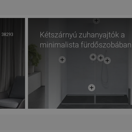
Hasonlítsa
Hason
edvenc
favorite_border
Kedvenc
össze
ös
Kétszárnyú zuhanyajtók a
38293
minimalista fürdőszobában