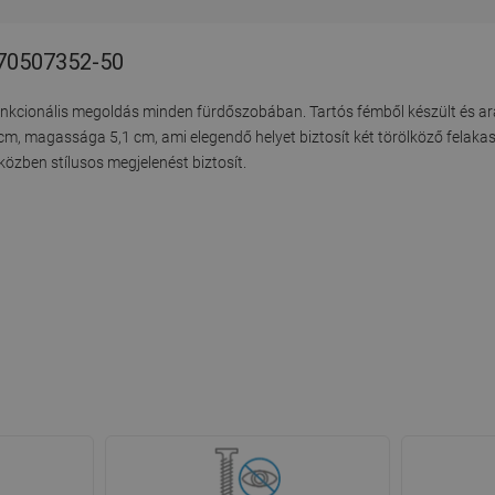
 70507352-50
nkcionális megoldás minden fürdőszobában. Tartós fémből készült és ara
 cm, magassága 5,1 cm, ami elegendő helyet biztosít két törölköző felaka
özben stílusos megjelenést biztosít.