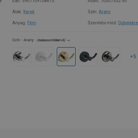
Ean:
5907709108615
Index:
70507352-50
Alak:
Kerek
Szín:
Arany
Anyag:
Fém
Szerelési mód:
Dübelekr
Szín
- Arany
- (
mutasson többet
+5
)
+5