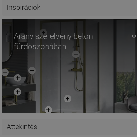
Hasonlítsa
Hasonlítsa
favorite_border
Kedvenc
favorite_border
K
Inspirációk
össze
össze
Arany szerelvény beton
fürdőszobában
Áttekintés