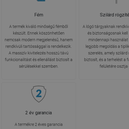
Fém
Szilárd rögzít
A termék kiváló minőségű fémből
A lógó tárgyaknak rendkív
készült. Ennek köszönhetően
és biztonságosnak kell 
nemcsak modern megjelenésű, hanem
mindennapi használat 
rendkívüli tartóssággal is rendelkezik.
legjobb megoldás a tipli
A masszív kivitelezés hosszú távú
szerelés, amely szilárd 
funkcionalitást és ellenállást biztosít a
biztosít, és a terhelést a
sérülésekkel szemben.
felületére osztja 
2 év garancia
A termékre 2 éves garancia