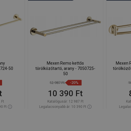
any
Mexen Remo kettős
Mexen R
0724-50
törölközőtartó, arany - 7050725-
törölköző
50
12 987 Ft
-20%
1
t
10 390 Ft
 Ft
Katalógusár:
12 987 Ft
Ka
90 Ft
Legalacsonyabb ár: 10 390 Ft
Legalac
Raktáron
Termék elérhetősége:
Raktáron
Termék 
Kosárba