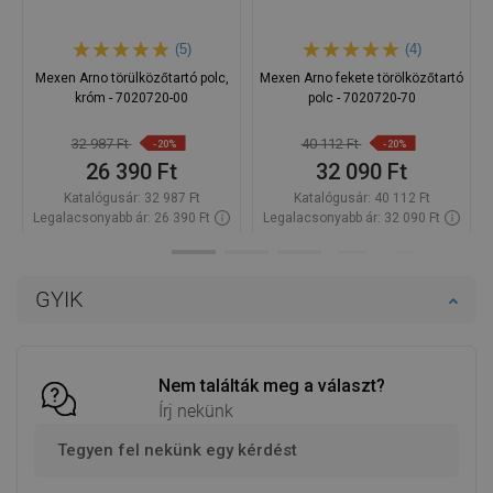
(5)
(4)
Mexen Arno törülközőtartó polc,
Mexen Arno fekete törölközőtartó
króm - 7020720-00
polc - 7020720-70
32 987 Ft
40 112 Ft
-20%
-20%
26 390 Ft
32 090 Ft
Katalógusár:
32 987 Ft
Katalógusár:
40 112 Ft
Legalacsonyabb ár: 26 390 Ft
Legalacsonyabb ár: 32 090 Ft
Termék elérhetősége:
Raktáron
Termék elérhetősége:
Raktáron
Kosárba
Kosárba
GYIK
Hasonlítsa
Hasonlítsa
favorite_border
Kedvenc
favorite_border
Kedvenc
össze
össze
Nem találták meg a választ?
Írj nekünk
Tegyen fel nekünk egy kérdést