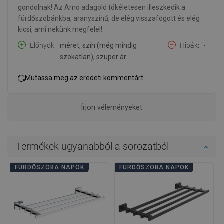
gondolnak! Az Arno adagoló tökéletesen illeszkedik a
fürdőszobánkba, aranyszínű, de elég visszafogott és elég
kicsi, ami nekünk megfelel!
Előnyök
méret, szín (még mindig
Hibák
-
szokatlan), szuper ár
Mutassa meg az eredeti kommentárt
Írjon véleményeket
Termékek ugyanabból a sorozatból
FÜRDŐSZOBA NAPOK
FÜRDŐSZOBA NAPOK