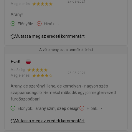
27-09-2021
Megjelenés:
Arany!
Előnyök
-
Hibák
-
Mutassa meg az eredeti kommentárt
A vélemény ezt a terméket érinti
EvaK
Minőség:
25-05-2021
Megjelenés:
Arany, de szerény! Hehe, de komolyan - nagyon szép
szappanadagoló. Remekül működik egy jól megtervezett
fürdőszobában!
Előnyök
arany szín!, szép design
Hibák
-
Mutassa meg az eredeti kommentárt