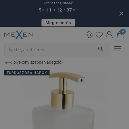
Fürdőszoba Napok:
5
11
12
36
N
Ó
P
MP
close
Megtekintés
0
search
Folyékony szappan adagolók
FÜRDŐSZOBA NAPOK