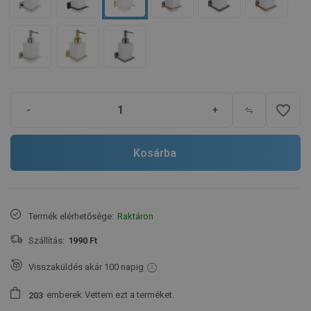
favorite_border
-
+
Kosárba
Termék elérhetősége:
Raktáron
Szállítás:
1990 Ft
Visszaküldés akár 100 napig
emberek
Vettem ezt a terméket.
2
0
3