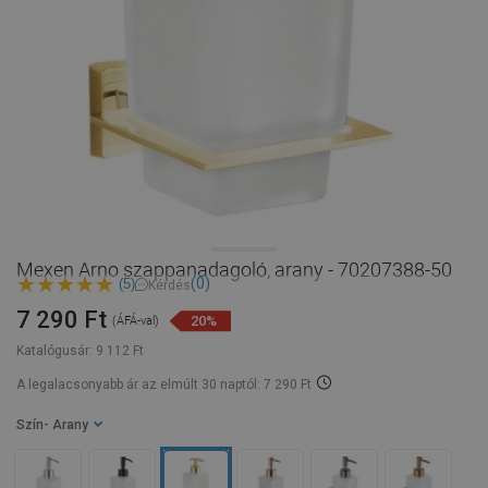
Mexen Arno szappanadagoló, arany - 70207388-50
(0)
(5)
Kérdés
7 290 Ft
20%
(ÁFÁ-val)
Katalógusár:
9 112 Ft
A legalacsonyabb ár az elmúlt 30 naptól: 7 290 Ft
Szín
- Arany