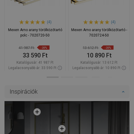
(4)
(4)
Mexen Arno arany törölközőtartó
Mexen Arno arany törölközőtartó -
polc - 7020720-50
7020724-50
41 987 Ft
13 612 Ft
-20%
-20%
33 590 Ft
10 890 Ft
Katalógusár:
41 987 Ft
Katalógusár:
13 612 Ft
Legalacsonyabb ár: 33 590 Ft
Legalacsonyabb ár: 10 890 Ft
Termék elérhetősége:
Raktáron
Termék elérhetősége:
Raktáron
Kosárba
Kosárba
Inspirációk
Hasonlítsa
Hasonlítsa
favorite_border
Kedvenc
favorite_border
Kedvenc
össze
össze