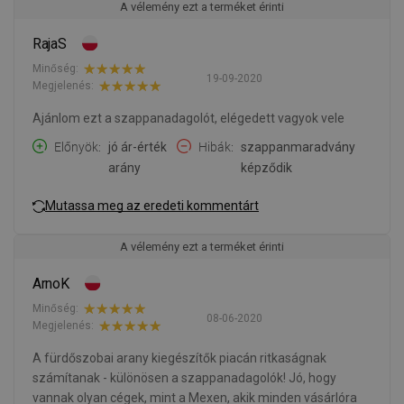
A vélemény ezt a terméket érinti
RajaS
Minőség:
19-09-2020
Megjelenés:
Ajánlom ezt a szappanadagolót, elégedett vagyok vele
Előnyök
jó ár-érték
Hibák
szappanmaradvány
arány
képződik
Mutassa meg az eredeti kommentárt
A vélemény ezt a terméket érinti
ArnoK
Minőség:
08-06-2020
Megjelenés:
A fürdőszobai arany kiegészítők piacán ritkaságnak
számítanak - különösen a szappanadagolók! Jó, hogy
vannak olyan cégek, mint a Mexen, akik minden vásárlóra