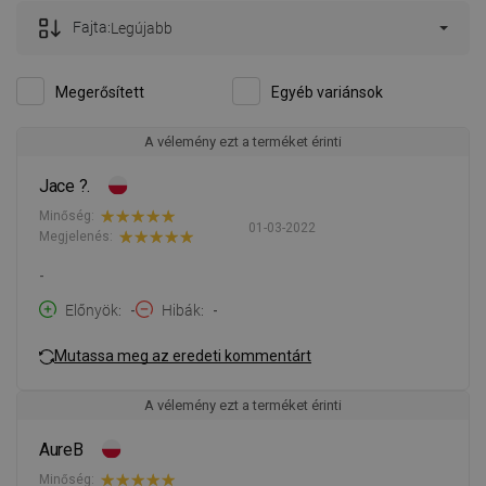
Fajta:
Legújabb
Megerősített
Egyéb variánsok
A vélemény ezt a terméket érinti
Jace ?.
Minőség:
01-03-2022
Megjelenés:
-
Előnyök
-
Hibák
-
Mutassa meg az eredeti kommentárt
A vélemény ezt a terméket érinti
AureB
Minőség: