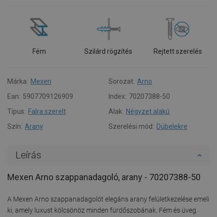
Fém
Szilárd rögzítés
Rejtett szerelés
Márka:
Mexen
Sorozat:
Arno
Ean:
5907709126909
Index:
70207388-50
Típus:
Falra szerelt
Alak:
Négyzet alakú
Szín:
Arany
Szerelési mód:
Dübelekre
Leírás
Mexen Arno szappanadagoló, arany - 70207388-50
A Mexen Arno szappanadagolót elegáns arany felületkezelése emeli
ki, amely luxust kölcsönöz minden fürdőszobának. Fém és üveg