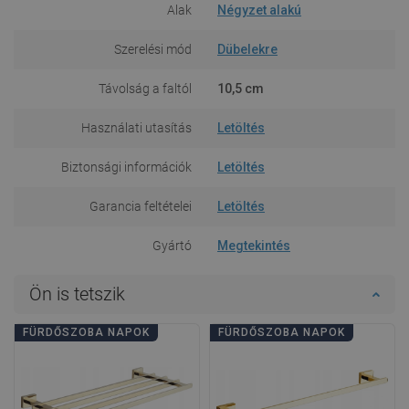
Alak
Négyzet alakú
Szerelési mód
Dübelekre
Távolság a faltól
10,5 cm
Használati utasítás
Letöltés
Biztonsági információk
Letöltés
Garancia feltételei
Letöltés
Gyártó
Megtekintés
Ön is tetszik
FÜRDŐSZOBA NAPOK
FÜRDŐSZOBA NAPOK