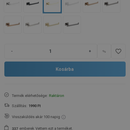
favorite_border
-
+
Kosárba
Termék elérhetősége:
Raktáron
Szállítás:
1990 Ft
Visszaküldés akár 100 napig
emberek
Vettem ezt a terméket.
3
3
7