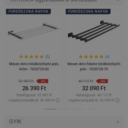
FÜRDŐSZOBA NAPOK
FÜRDŐSZOBA NAPOK
(5)
(4)
Mexen Arno törülközőtartó polc,
Mexen Arno fekete törölközőtartó
króm - 7020720-00
polc - 7020720-70
32 987 Ft
40 112 Ft
-20%
-20%
26 390 Ft
32 090 Ft
Katalógusár:
32 987 Ft
Katalógusár:
40 112 Ft
Legalacsonyabb ár: 26 390 Ft
Legalacsonyabb ár: 32 090 Ft
Termék elérhetősége:
Raktáron
Termék elérhetősége:
Raktáron
Kosárba
Kosárba
GYIK
Hasonlítsa
Hasonlítsa
favorite_border
Kedvenc
favorite_border
Kedvenc