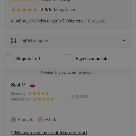
4.9
/5
Megjelenés
Általános értékelés alapján 5 Vélemény
(10 ország)
Fajta:
Legújabb
Megerősített
Egyéb variánsok
A vélemény ezt a terméket érinti
Beat P.
Minőség:
03-02-2023
Megjelenés:
-
Előnyök
-
Hibák
-
Mutassa meg az eredeti kommentárt