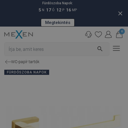
Fürdőszoba Napok:
5
17
12
15
N
Ó
P
MP
close
Megtekintés
0
search
WC-papír tartók
FÜRDŐSZOBA NAPOK