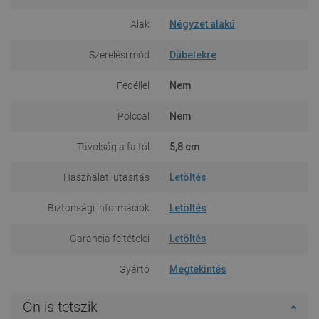
Alak
Négyzet alakú
Szerelési mód
Dübelekre
Fedéllel
Nem
Polccal
Nem
Távolság a faltól
5,8 cm
Használati utasítás
Letöltés
Biztonsági információk
Letöltés
Garancia feltételei
Letöltés
Gyártó
Megtekintés
Ön is tetszik