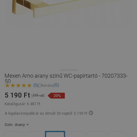
Mexen Arno arany színű WC-papírtartó - 70207333-
50
(0)
(5)
Kérdés
5 190 Ft
20%
(ÁFÁ-val)
Katalógusár:
6 487 Ft
A legalacsonyabb ár az elmúlt 30 naptól: 5 190 Ft
Szín
- Arany