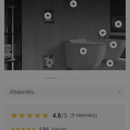
Áttekintés
4.8
/5
(5 Vélemény)
5.0
/5
Minőség