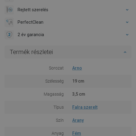
Rejtett szerelés
PerfectClean
2 év garancia
Termék részletei
Sorozat
Arno
Szélesség
19 cm
Magasság
3,5 cm
Típus
Falra szerelt
Szín
Arany
Anyag
Fém