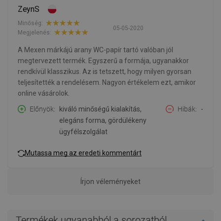
ZeynS
Minőség:
05-05-2020
Megjelenés:
A Mexen márkájú arany WC-papír tartó valóban jól
megtervezett termék. Egyszerű a formája, ugyanakkor
rendkívül klasszikus. Az is tetszett, hogy milyen gyorsan
teljesítették a rendelésem. Nagyon értékelem ezt, amikor
online vásárolok.
Előnyök
kiváló minőségű kialakítás,
Hibák
-
elegáns forma, gördülékeny
ügyfélszolgálat
Mutassa meg az eredeti kommentárt
Írjon véleményeket
Termékek ugyanabból a sorozatból