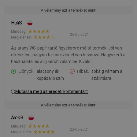
A vélemény ezt a terméket érinti
HaliS
Minőség:
26-05-2021
Megjelenés:
Az arany WC-papír tartó figyelemre méltó termék. Jól van
elkészítve, nagyon tartós színnel van bevonva. Nagyszerű a
használata, és alig került valamibe. Kiváló!
Előnyök
alacsony ár,
Hibák
sokáig vártam a
kopásálló szín
szállításra
Mutassa meg az eredeti kommentárt
A vélemény ezt a terméket érinti
AlekB
Minőség:
22-03-2021
Megjelenés: