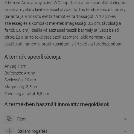
A Mexen Arno arany színű WC-papírtartó a funkcionalitást elegáns
arany árnyalatú kivitelezéssel ötvözi. Tartós fémből készült, amely
garantálja a hosszú élettartamot és tartósságot. A 19 cm-es
szélesség és a kompakt méretek (magasság: 3,5 cm, távolság a
faltól: 5,8 cm) ideális választássá teszik bármely stílusos belső
térbe. Ez a tartó tökéletes azok számára, akik nemcsak az
esztétikát, hanem a praktikusságot is értékelik a fürdőszobában.
A termék specifikációja:
Anyag: Fém
Befejezés: Arany
Szélesség: 19 cm
Magasság: 3,5 cm
Távolság a faltól: 5,8 cm
A termékben használt innovatív megoldások
Fém
Szilárd rögzítés