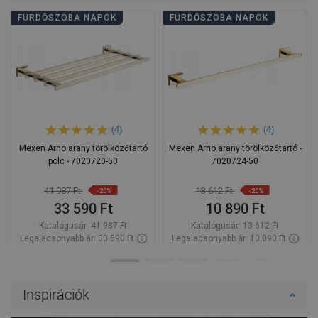
FÜRDŐSZOBA NAPOK
FÜRDŐSZOBA NAPOK
(4)
(4)
Mexen Arno arany törölközőtartó
Mexen Arno arany törölközőtartó -
polc - 7020720-50
7020724-50
41 987 Ft
13 612 Ft
-20%
-20%
33 590 Ft
10 890 Ft
Katalógusár:
41 987 Ft
Katalógusár:
13 612 Ft
Legalacsonyabb ár: 33 590 Ft
Legalacsonyabb ár: 10 890 Ft
Termék elérhetősége:
Raktáron
Termék elérhetősége:
Raktáron
Kosárba
Kosárba
Inspirációk
Hasonlítsa
Hasonlítsa
favorite_border
Kedvenc
favorite_border
Kedvenc
össze
össze