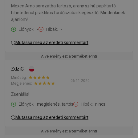
Mexen Arno sorozatba tartozó, arany színű papírtartó
hihetetlenül praktikus fürdőszobai kiegészítő. Mindenkinek
ajánlom!
Előnyök
-
Hibák
-
Mutassa meg az eredeti kommentárt
A vélemény ezt a terméket érinti
ZdziG
Minőség:
06-11-2020
Megjelenés:
Zseniális!
Előnyök
megjelenés, tartós
Hibák
nincs
Mutassa meg az eredeti kommentárt
A vélemény ezt a terméket érinti