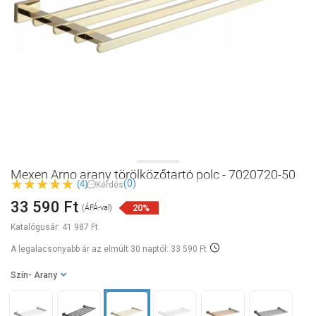
Mexen Arno arany törölközőtartó polc - 7020720-50
(0)
(4)
Kérdés
33 590 Ft
20%
(ÁFÁ-val)
Katalógusár:
41 987 Ft
A legalacsonyabb ár az elmúlt 30 naptól: 33 590 Ft
Szín
- Arany