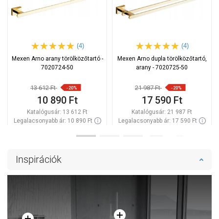
(4)
(4)
Mexen Arno arany törölközőtartó -
Mexen Arno dupla törölközőtartó,
7020724-50
arany - 7020725-50
13 612 Ft
21 987 Ft
-20%
-20%
10 890 Ft
17 590 Ft
Katalógusár:
13 612 Ft
Katalógusár:
21 987 Ft
Legalacsonyabb ár: 10 890 Ft
Legalacsonyabb ár: 17 590 Ft
Termék elérhetősége:
Raktáron
Termék elérhetősége:
Raktáron
Kosárba
Kosárba
Inspirációk
Hasonlítsa
Hasonlítsa
favorite_border
Kedvenc
favorite_border
Kedvenc
össze
össze