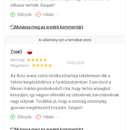
stílusos termék. Szuper!
Előnyök
-
Hibák
-
Mutassa meg az eredeti kommentárt
A vélemény ezt a terméket érinti
ZoiaO
Minőség:
10-02-2020
Megjelenés:
Az Arno arany színű törölközőtartója tökéletesen illik a
fekete kiegészítőkhöz a fürdőszobámban. Ezen kívül a
Mexen márka gondoskodott róla, hogy tartós anyagból
készüljön, így nagyon ellenálló az ütéseknek, karcolásoknak
vagy súlynak. Továbbá, jó, hogy a csomag viszonylag
gyorsan megérkezett hozzám. Szuper!
Előnyök
-
Hibák
-
Mutassa meg az eredeti kommentárt