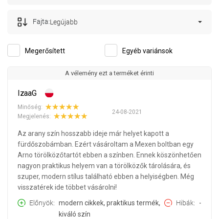
Fajta:
Legújabb
Megerősített
Egyéb variánsok
A vélemény ezt a terméket érinti
IzaaG
Minőség:
24-08-2021
Megjelenés:
Az arany szín hosszabb ideje már helyet kapott a
fürdőszobámban. Ezért vásároltam a Mexen boltban egy
Arno törölközőtartót ebben a színben. Ennek köszönhetően
nagyon praktikus helyem van a törölközők tárolására, és
szuper, modern stílus található ebben a helyiségben. Még
visszatérek ide többet vásárolni!
Előnyök
modern cikkek, praktikus termék,
Hibák
-
kiváló szín