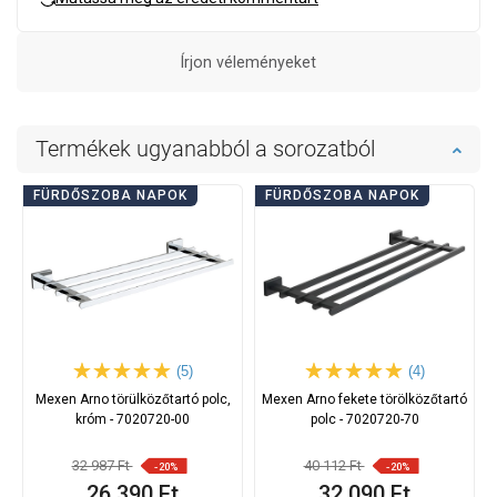
Írjon véleményeket
Termékek ugyanabból a sorozatból
FÜRDŐSZOBA NAPOK
FÜRDŐSZOBA NAPOK
(5)
(4)
Mexen Arno törülközőtartó polc,
Mexen Arno fekete törölközőtartó
króm - 7020720-00
polc - 7020720-70
32 987 Ft
40 112 Ft
-20%
-20%
26 390 Ft
32 090 Ft