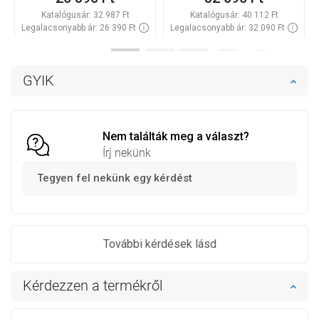
Katalógusár:
32 987 Ft
Katalógusár:
40 112 Ft
Legalacsonyabb ár: 26 390 Ft
Legalacsonyabb ár: 32 090 Ft
Termék elérhetősége:
Raktáron
Termék elérhetősége:
Raktáron
Kosárba
Kosárba
GYIK
Hasonlítsa
Hasonlítsa
favorite_border
Kedvenc
favorite_border
Kedvenc
össze
össze
Nem találták meg a választ?
Írj nekünk
Tegyen fel nekünk egy kérdést
További kérdések lásd
Kérdezzen a termékről