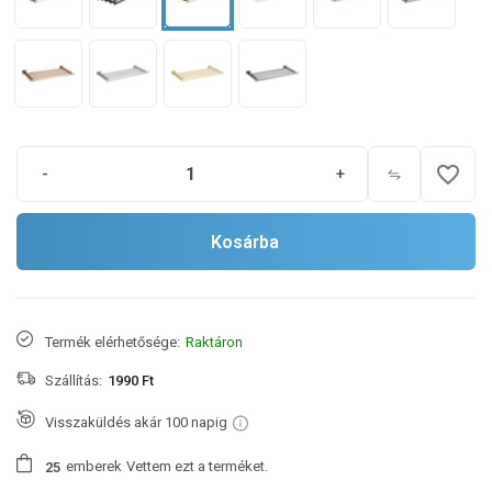
favorite_border
-
+
Kosárba
Termék elérhetősége:
Raktáron
Szállítás:
1990 Ft
Visszaküldés akár 100 napig
emberek
Vettem ezt a terméket.
2
5