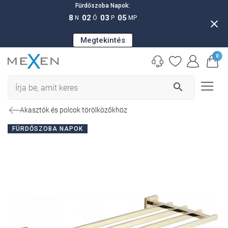
Fürdőszoba Napok:
8
02
03
04
N
Ó
P
MP
close
Megtekintés
0
search
Akasztók és polcok törölközőkhöz
FÜRDŐSZOBA NAPOK