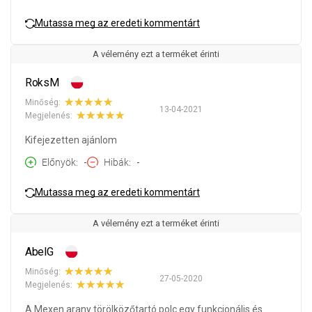
Mutassa meg az eredeti kommentárt
A vélemény ezt a terméket érinti
RoksM
Minőség:
13-04-2021
Megjelenés:
Kifejezetten ajánlom
Előnyök
-
Hibák
-
Mutassa meg az eredeti kommentárt
A vélemény ezt a terméket érinti
AbelG
Minőség:
27-05-2020
Megjelenés:
A Mexen arany törölközőtartó polc egy funkcionális és