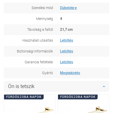
Szerelési mód
Dübelekre
Mennyiség
4
Távolság a faltól
21,7 cm
Használati utasítás
Letöltés
Biztonsági információk
Letöltés
Garancia feltételei
Letöltés
Gyártó
Megtekintés
Ön is tetszik
FÜRDŐSZOBA NAPOK
FÜRDŐSZOBA NAPOK