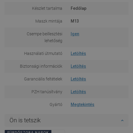
Készlet tartalma
Fedőlap
Maszk mintája
M13
Csempe beillesztési
Igen
lehetőség
Használati útmutató
Letöltés
Biztonsági információk
Letöltés
Garanciális feltételek
Letöltés
PZH tanúsítvány
Letöltés
Gyártó
Megtekintés
Ön is tetszik
FÜRDŐSZOBA NAPOK