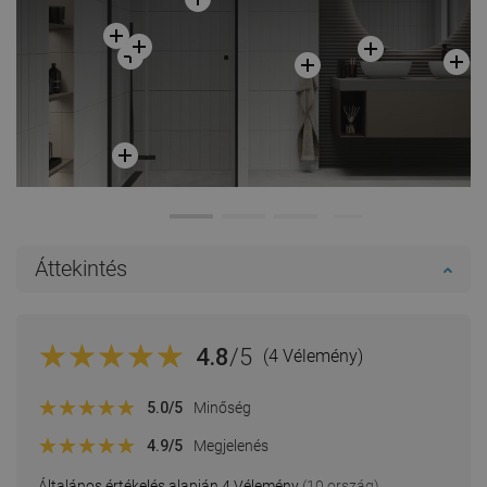
Áttekintés
4.8
/5
(4 Vélemény)
5.0
/5
Minőség
4.9
/5
Megjelenés
Általános értékelés alapján 4 Vélemény
(10 ország)