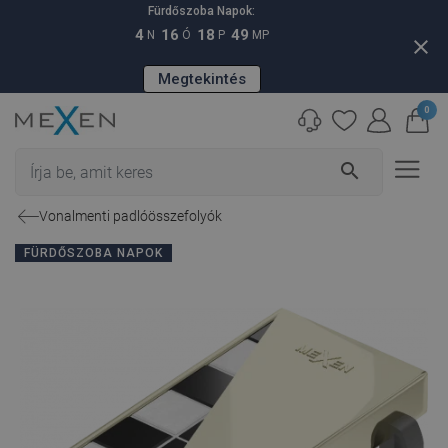
Fürdőszoba Napok:
4
16
18
48
N
Ó
P
MP
close
Megtekintés
0
search
Vonalmenti padlóösszefolyók
FÜRDŐSZOBA NAPOK