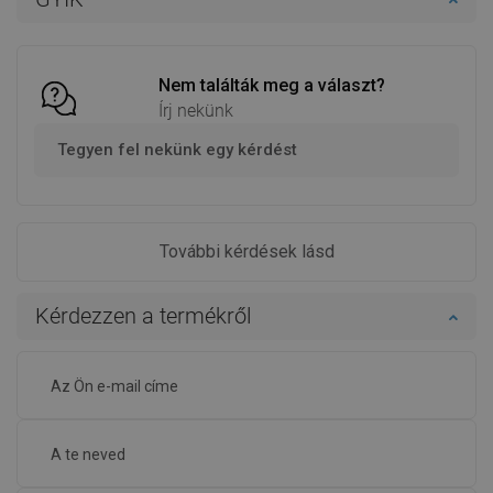
Hasonlítsa
Hasonlítsa
favorite_border
Kedvenc
favorite_border
Kedvenc
össze
össze
Nem találták meg a választ?
Írj nekünk
Tegyen fel nekünk egy kérdést
További kérdések lásd
Kérdezzen a termékről