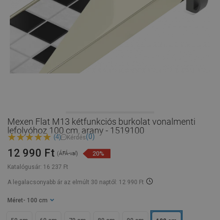
Mexen Flat M13 kétfunkciós burkolat vonalmenti
lefolyóhoz 100 cm, arany - 1519100
(0)
(4)
Kérdés
12 990 Ft
20%
(ÁFÁ-val)
Katalógusár:
16 237 Ft
A legalacsonyabb ár az elmúlt 30 naptól: 12 990 Ft
Méret
- 100 cm