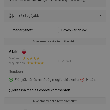
Fajta:
Legújabb
Megerősített
Egyéb variánsok
A vélemény ezt a terméket érinti
AlbiB
Minőség:
11-12-2021
Megjelenés:
Rendben
Előnyök
ár és minőség megfelelő szinten
Hibák
-
Mutassa meg az eredeti kommentárt
A vélemény ezt a terméket érinti