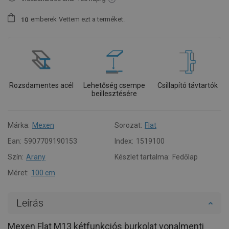
emberek
Vettem ezt a terméket.
1
0
Rozsdamentes acél
Lehetőség csempe
Csillapító távtartók
beillesztésére
Márka:
Mexen
Sorozat:
Flat
Ean:
5907709190153
Index:
1519100
Szín:
Arany
Készlet tartalma:
Fedőlap
Méret:
100 cm
Leírás
Mexen Flat M13 kétfunkciós burkolat vonalmenti