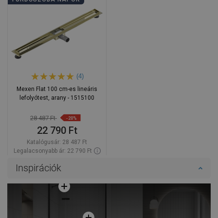
(4)
Mexen Flat 100 cm-es lineáris
lefolyótest, arany - 1515100
28 487 Ft
-20%
22 790 Ft
Katalógusár:
28 487 Ft
Legalacsonyabb ár: 22 790 Ft
Termék elérhetősége:
Raktáron
Inspirációk
Kosárba
Hasonlítsa
favorite_border
Kedvenc
össze