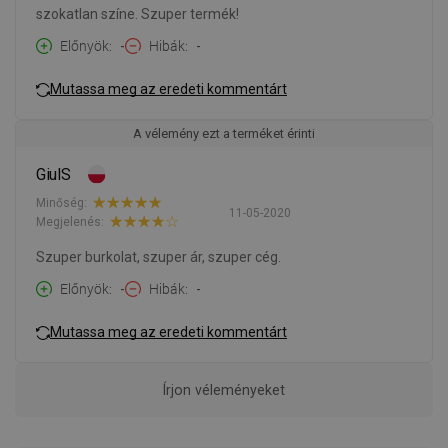
szokatlan színe. Szuper termék!
Előnyök
-
Hibák
-
Mutassa meg az eredeti kommentárt
A vélemény ezt a terméket érinti
GiulS
Minőség:
11-05-2020
Megjelenés:
Szuper burkolat, szuper ár, szuper cég.
Előnyök
-
Hibák
-
Mutassa meg az eredeti kommentárt
Írjon véleményeket