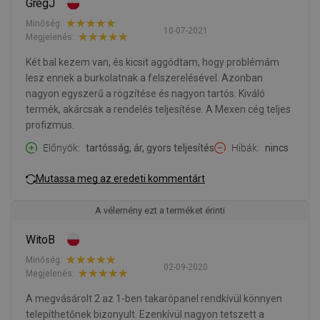
GregJ
Minőség:
10-07-2021
Megjelenés:
Két bal kezem van, és kicsit aggódtam, hogy problémám
lesz ennek a burkolatnak a felszerelésével. Azonban
nagyon egyszerű a rögzítése és nagyon tartós. Kiváló
termék, akárcsak a rendelés teljesítése. A Mexen cég teljes
profizmus.
Előnyök
tartósság, ár, gyors teljesítés
Hibák
nincs
Mutassa meg az eredeti kommentárt
A vélemény ezt a terméket érinti
WitoB
Minőség:
02-09-2020
Megjelenés:
A megvásárolt 2 az 1-ben takarópanel rendkívül könnyen
telepíthetőnek bizonyult. Ezenkívül nagyon tetszett a