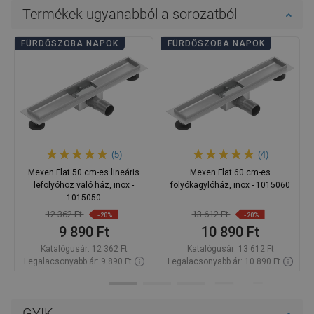
Termékek ugyanabból a sorozatból
FÜRDŐSZOBA NAPOK
FÜRDŐSZOBA NAPOK
(5)
(4)
Mexen Flat 50 cm-es lineáris
Mexen Flat 60 cm-es
lefolyóhoz való ház, inox -
folyókagylóház, inox - 1015060
1015050
12 362 Ft
13 612 Ft
-20%
-20%
9 890 Ft
10 890 Ft
Katalógusár:
12 362 Ft
Katalógusár:
13 612 Ft
Legalacsonyabb ár: 9 890 Ft
Legalacsonyabb ár: 10 890 Ft
Termék elérhetősége:
Raktáron
Termék elérhetősége:
Raktáron
Kosárba
Kosárba
GYIK