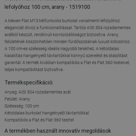
lefolyóhoz 100 cm, arany - 1519100
A Mexen Flat M13 kétfunkciós burkolat vonalmenti lefolyóhoz
eleganciát ötvöz a funkcionalitással. Tartós AISI 304 rozsdamentes
acélból készült, rendkívüli korrózióállóságot biztosítva. Arany
felületének köszönhetően minden fürdőszobának luxust kölcsönöz.
A 100 cm-es szélesség ideális nagyobb terekhez. A kétoldalas
kialakítás hangelnyelő távtartókkal könnyű szerelést és stabilitást
garantál. A termék kiválóan kompatibilis a Flat és Flat 360 testeivel,
teljes kompatibilitást biztosítva.
Termékspecifikáció:
Anyag: AISI 304 rozsdamentes acél
Felület: Arany
Szélesség: 100 cm
Kétoldalas burkolat hangelnyelő távtartókkal
Kompatibilis a Flat és Flat 360 testtel
A termékben használt innovatív megoldások