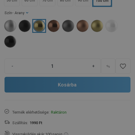
50 cm
60 cm
70 cm
80 cm
90 cm
100 cm
Szín
- Arany
favorite_border
-
+
Kosárba
Termék elérhetősége:
Raktáron
Szállítás:
1990 Ft
Visszaküldés akár 100 napig