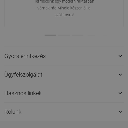
Termékeink egy modern raktárban
várnak rád.Mindig készen áll a
szállításra!
Gyors érintkezés

Ügyfélszolgálat

Hasznos linkek

Rólunk
