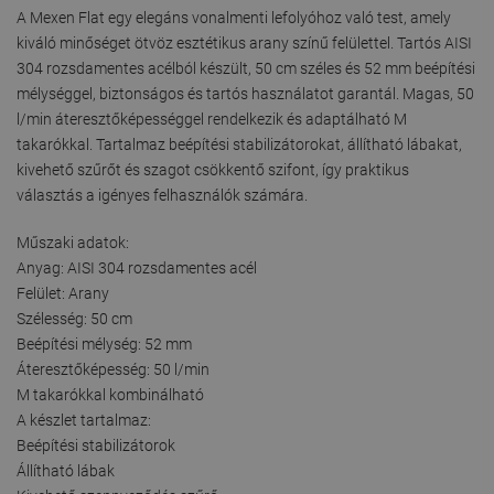
A Mexen Flat egy elegáns vonalmenti lefolyóhoz való test, amely
kiváló minőséget ötvöz esztétikus arany színű felülettel. Tartós AISI
304 rozsdamentes acélból készült, 50 cm széles és 52 mm beépítési
mélységgel, biztonságos és tartós használatot garantál. Magas, 50
l/min áteresztőképességgel rendelkezik és adaptálható M
takarókkal. Tartalmaz beépítési stabilizátorokat, állítható lábakat,
kivehető szűrőt és szagot csökkentő szifont, így praktikus
választás a igényes felhasználók számára.
Műszaki adatok:
Anyag: AISI 304 rozsdamentes acél
Felület: Arany
Szélesség: 50 cm
Beépítési mélység: 52 mm
Áteresztőképesség: 50 l/min
M takarókkal kombinálható
A készlet tartalmaz:
Beépítési stabilizátorok
Állítható lábak