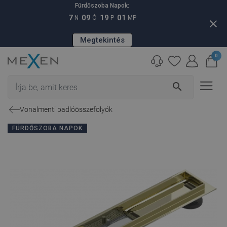
Fürdőszoba Napok:
7
09
19
00
N
Ó
P
MP
close
Megtekintés
0
search
Vonalmenti padlóösszefolyók
FÜRDŐSZOBA NAPOK