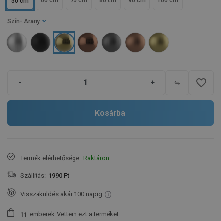
60 cm
70 cm
80 cm
90 cm
100 cm
50 cm
Szín
- Arany
favorite_border
-
+
Kosárba
Termék elérhetősége:
Raktáron
Szállítás:
1990 Ft
Visszaküldés akár 100 napig
emberek
Vettem ezt a terméket.
1
1