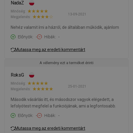
NadaZ
Minőség:
13-09-2021
Megjelenés:
Nehéz valamit írni a házról, de általában működik, ajánlom
Előnyök
-
Hibák
-
Mutassa meg az eredeti kommentárt
A vélemény ezt a terméket érinti
RoksG
Minőség:
25-01-2021
Megjelenés:
Második vásárlás itt, és másodszor vagyok elégedett, a
lefolyótest megfelel a funkciójának, ami a legfontosabb.
Előnyök
-
Hibák
-
Mutassa meg az eredeti kommentárt