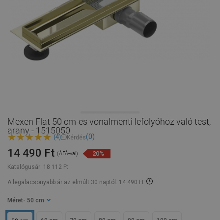
Mexen Flat 50 cm-es vonalmenti lefolyóhoz való test,
arany - 1515050
(0)
(4)
Kérdés
14 490 Ft
20%
(ÁFÁ-val)
Katalógusár:
18 112 Ft
A legalacsonyabb ár az elmúlt 30 naptól: 14 490 Ft
Méret
- 50 cm