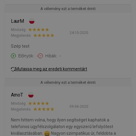
A vélemény ezt a terméket érinti
LaurM
Minőség:
24-10-2020
Megjelenés:
Szép test
Előnyök
-
Hibák
-
Mutassa meg az eredeti kommentárt
A vélemény ezt a terméket érinti
ArnoT
Minőség:
09-06-2020
Megjelenés:
Nem hittem volna, hogy ilyen segítséget kaphatok a
telefonos ügyfélszolgálaton egy egyszerű lefolyótest
kiválasztásában.
Nagyon szimpatikus úr, feldobta a