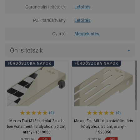
Garanciális feltételek
Letöltés
PZH tanúsítvány
Letöltés
Gyártó
Megtekintés
Ön is tetszik
FÜRDŐSZOBA NAPOK
FÜRDŐSZOBA NAPOK
(4)
(4)
Mexen Flat M13 burkolat 2 az 1-
Mexen Flat M01 dekoráció lineáris
ben vonalmenti lefolyóhoz, 50 cm,
lefolyóhoz, 50 cm, arany -
arany - 1519050
1520050
9 737 Ft
9 737 Ft
-20%
-20%