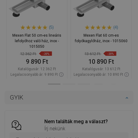
(5)
(4)
Mexen Flat 50 cm-es lineáris
Mexen Flat 60 cm-es
lefolyóhoz való ház, inox -
folyókagylóház, inox - 1015060
1015050
12 362 Ft
13 612 Ft
-20%
-20%
9 890 Ft
10 890 Ft
Katalógusár:
12 362 Ft
Katalógusár:
13 612 Ft
Legalacsonyabb ár: 9 890 Ft
Legalacsonyabb ár: 10 890 Ft
Termék elérhetősége:
Raktáron
Termék elérhetősége:
Raktáron
Kosárba
Kosárba
GYIK
Hasonlítsa
Hasonlítsa
favorite_border
Kedvenc
favorite_border
Kedvenc
össze
össze
Nem találták meg a választ?
Írj nekünk