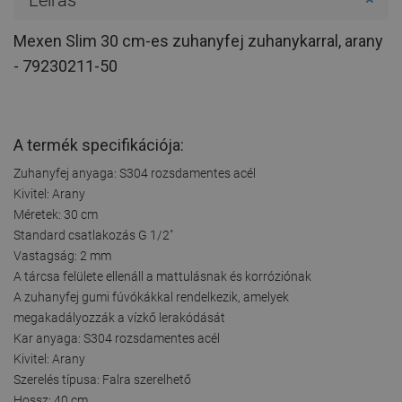
Mexen Slim 30 cm-es zuhanyfej zuhanykarral, arany
- 79230211-50
A termék specifikációja:
Zuhanyfej anyaga: S304 rozsdamentes acél
Kivitel: Arany
Méretek: 30 cm
Standard csatlakozás G 1/2"
Vastagság: 2 mm
A tárcsa felülete ellenáll a mattulásnak és korróziónak
A zuhanyfej gumi fúvókákkal rendelkezik, amelyek
megakadályozzák a vízkő lerakódását
Kar anyaga: S304 rozsdamentes acél
Kivitel: Arany
Szerelés típusa: Falra szerelhető
Hossz: 40 cm