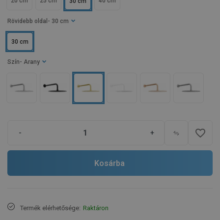
20 cm
25 cm
40 cm
30 cm
Rövidebb oldal
- 30 cm
30 cm
Szín
- Arany
favorite_border
-
+
Kosárba
Termék elérhetősége:
Raktáron