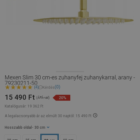
Mexen Slim 30 cm-es zuhanyfej zuhanykarral, arany -
79230211-50
(0)
(4)
Kérdés
15 490 Ft
20%
(ÁFÁ-val)
Katalógusár:
19 362 Ft
A legalacsonyabb ár az elmúlt 30 naptól: 15 490 Ft
Hosszabb oldal
- 30 cm