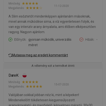
Minőség:
11-12-2020
Megjelenés:
A Slim esőztetőt mindenképpen ajánlanám másoknak,
mivel annak működése sima, a víz egyenletesen folyik, és
van egy intenzív arany árnyalata, ami élőben elképesztően
ragyog. Nagyon ajánlom.
Előnyök
gyorsan működik, univerzális
Hibák
-
méret
Mutassa meg az eredeti kommentárt
A vélemény ezt a terméket érinti
DareK
Minőség:
15-07-2020
Megjelenés:
Valójában sokkal jobban néz ki, mint a képeken!
Mindenekelőtt tökéletesen kiegyensúlyozott
aranyárnyalatú, és megfelelő, kényelmes méretű, 30x30