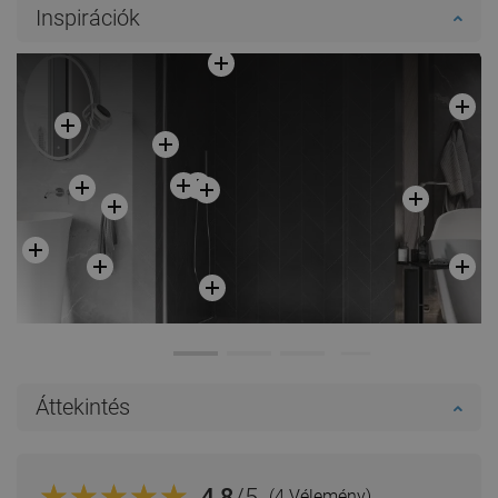
Inspirációk
Áttekintés
4.8
/5
(4 Vélemény)