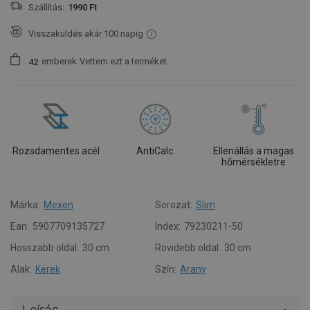
Szállítás:
1990 Ft
Visszaküldés akár 100 napig
emberek
Vettem ezt a terméket.
4
2
Rozsdamentes acél
AntiCalc
Ellenállás a magas
hőmérsékletre
Márka:
Mexen
Sorozat:
Slim
Ean:
5907709135727
Index:
79230211-50
Hosszabb oldal:
30 cm
Rövidebb oldal:
30 cm
Alak:
Kerek
Szín:
Arany
Leírás