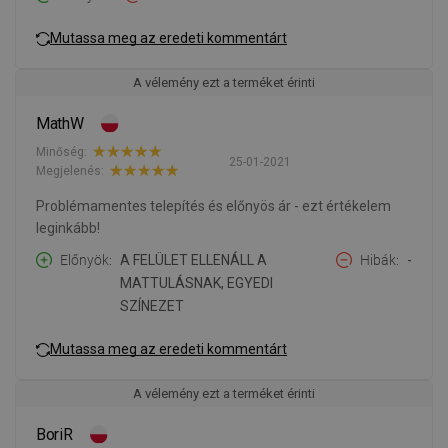
Mutassa meg az eredeti kommentárt
A vélemény ezt a terméket érinti
MathW
Minőség:
25-01-2021
Megjelenés:
Problémamentes telepítés és előnyös ár - ezt értékelem
leginkább!
Előnyök
A FELÜLET ELLENÁLL A
Hibák
-
MATTULÁSNAK, EGYEDI
SZÍNEZET
Mutassa meg az eredeti kommentárt
A vélemény ezt a terméket érinti
BoriR