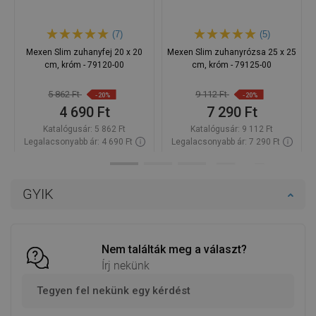
(7)
(5)
Mexen Slim zuhanyfej 20 x 20
Mexen Slim zuhanyrózsa 25 x 25
cm, króm - 79120-00
cm, króm - 79125-00
5 862 Ft
9 112 Ft
-20%
-20%
4 690 Ft
7 290 Ft
Katalógusár:
5 862 Ft
Katalógusár:
9 112 Ft
Legalacsonyabb ár: 4 690 Ft
Legalacsonyabb ár: 7 290 Ft
Termék elérhetősége:
Raktáron
Termék elérhetősége:
Raktáron
Kosárba
Kosárba
GYIK
Hasonlítsa
Hasonlítsa
favorite_border
Kedvenc
favorite_border
Kedvenc
össze
össze
Nem találták meg a választ?
Írj nekünk
Tegyen fel nekünk egy kérdést