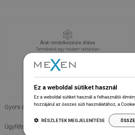
Áruk rendelkezésre állása
Termékeink egy modern raktárban
várnak rád.Mindig készen áll a
szállításra!
Ez a weboldal sütiket használ
Ez a weboldal sütiket használ a felhasználói élmén
hozzájárul az összes süti használatához, a Cooki
Gyors érintkezés

RÉSZLETEK MEGJELENÍTÉSE
ÖSSZE
Ügyfélszolgálat
