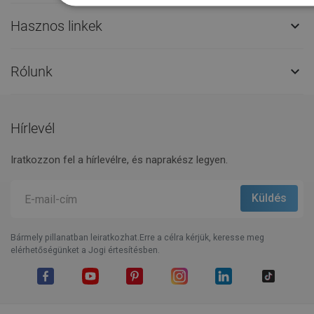
Hasznos linkek

Rólunk

Hírlevél
Iratkozzon fel a hírlevélre, és naprakész legyen.
Bármely pillanatban leiratkozhat.Erre a célra kérjük, keresse meg
elérhetőségünket a Jogi értesítésben.
Facebook
YouTube
Pinterest
Instagram
LinkedIn
TikTok