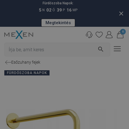
Fürdőszoba Napok:
5
02
39
15
N
Ó
P
MP
close
Megtekintés
0
search
Esőzuhany fejek
FÜRDŐSZOBA NAPOK