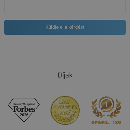
Mutassa meg az eredeti kommentárt
Írjon véleményeket
Termékek ugyanabból a sorozatból
(4)
(4)
Mexen Milo 1-kamrás gránit
Mexen Milo 1-medencés gránit
mosogatótálca 435 x 410 mm,
mosogató 435 x 410 mm, bézs,
fehér, króm szifon - 6505441000-
króm szifonnal - 6505441000-69
20
38 737 Ft
38 737 Ft
-20%
-20%