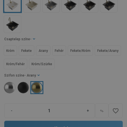
Csaptelep színe
-
Króm
Fekete
Arany
Fehér
Fekete/Króm
Fekete/Arany
Króm/Fehér
Króm/Szürke
Szifon színe
- Arany
favorite_border
-
+