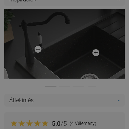
Hasonlítsa
Hasonlítsa
favorite_border
Kedvenc
favorite_border
Kedvenc
össze
össze
Áttekintés
5.0
/5
(4 Vélemény)