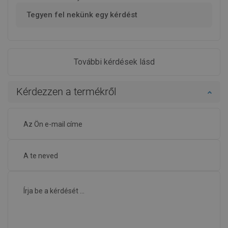
Mexen Milo mosogatótálca valóban helytáll
Előnyök
-
Hibák
-
Mutassa meg az eredeti kommentárt
A vélemény ezt a terméket érinti
SelmM
Minőség:
03-04-2020
Megjelenés:
Ezt az egykamrás mosogatót gond nélkül be tudtuk
szerelni a régi munkalapunkba. Működik, nem romlik el, és
jól is néz ki. Teljesen elegendő számunkra ahhoz, hogy
ajánljuk a Mexen Milo-t.
Előnyök
Problémamentes beszerelés.,
Hibák
-
Megbízhatóan és kellemetlen
meglepetések nélkül működik.,
Nagyon alacsony költségek.