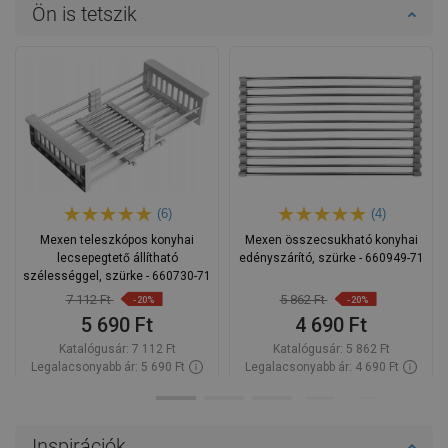
Ön is tetszik
(6)
(4)
Mexen teleszkópos konyhai
Mexen összecsukható konyhai
lecsepegtető állítható
edényszárító, szürke - 660949-71
szélességgel, szürke - 660730-71
7 112 Ft
5 862 Ft
-20%
-20%
5 690 Ft
4 690 Ft
Katalógusár:
7 112 Ft
Katalógusár:
5 862 Ft
Legalacsonyabb ár: 5 690 Ft
Legalacsonyabb ár: 4 690 Ft
Termék elérhetősége:
Raktáron
Termék elérhetősége:
Raktáron
Kosárba
Kosárba
Inspirációk