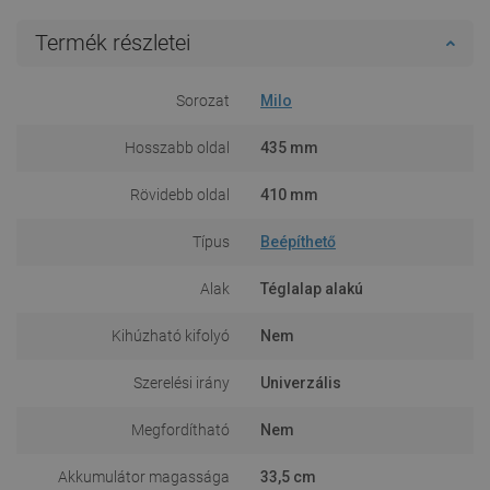
Termék részletei
Sorozat
Milo
Hosszabb oldal
435 mm
Rövidebb oldal
410 mm
Típus
Beépíthető
Alak
Téglalap alakú
Kihúzható kifolyó
Nem
Szerelési irány
Univerzális
Megfordítható
Nem
Akkumulátor magassága
33,5 cm