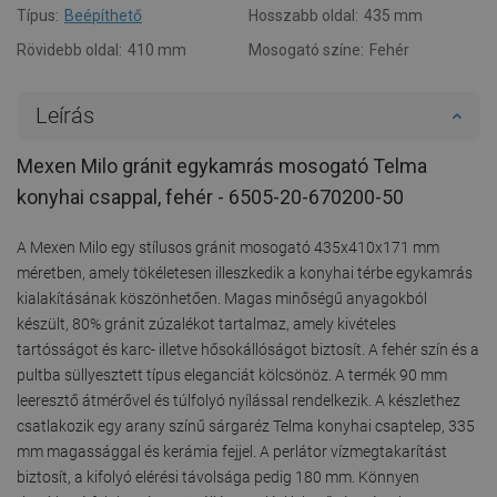
Típus:
Beépíthető
Hosszabb oldal:
435 mm
Rövidebb oldal:
410 mm
Mosogató színe:
Fehér
Leírás
Mexen Milo gránit egykamrás mosogató Telma
konyhai csappal, fehér - 6505-20-670200-50
A Mexen Milo egy stílusos gránit mosogató 435x410x171 mm
méretben, amely tökéletesen illeszkedik a konyhai térbe egykamrás
kialakításának köszönhetően. Magas minőségű anyagokból
készült, 80% gránit zúzalékot tartalmaz, amely kivételes
tartósságot és karc- illetve hősokállóságot biztosít. A fehér szín és a
pultba süllyesztett típus eleganciát kölcsönöz. A termék 90 mm
leeresztő átmérővel és túlfolyó nyílással rendelkezik. A készlethez
csatlakozik egy arany színű sárgaréz Telma konyhai csaptelep, 335
mm magassággal és kerámia fejjel. A perlátor vízmegtakarítást
biztosít, a kifolyó elérési távolsága pedig 180 mm. Könnyen