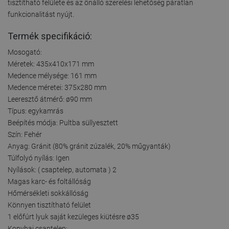
tisztítható felülete és az önálló szerelési lehetőség páratlan
funkcionalitást nyújt.
Termék specifikáció:
Mosogató:
Méretek: 435x410x171 mm
Medence mélysége: 161 mm
Medence méretei: 375x280 mm
Leeresztő átmérő: ø90 mm
Típus: egykamrás
Beépítés módja: Pultba süllyesztett
Szín: Fehér
Anyag: Gránit (80% gránit zúzalék, 20% műgyanták)
Túlfolyó nyílás: Igen
Nyílások: ( csaptelep, automata ) 2
Magas karc- és foltállóság
Hőmérsékleti sokkállóság
Könnyen tisztítható felület
1 előfúrt lyuk saját kezüleges kiütésre ø35
Konyhai csaptelep: