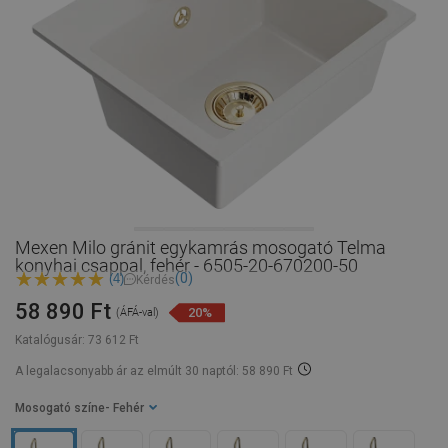
Mexen Milo gránit egykamrás mosogató Telma
konyhai csappal, fehér - 6505-20-670200-50
(0)
(4)
Kérdés
58 890 Ft
20%
(ÁFÁ-val)
Katalógusár:
73 612 Ft
A legalacsonyabb ár az elmúlt 30 naptól: 58 890 Ft
Mosogató színe
- Fehér