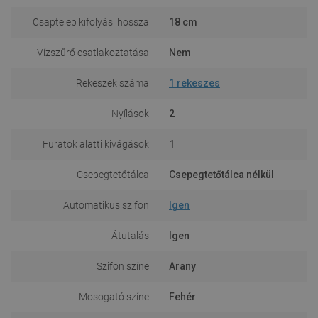
Csaptelep kifolyási hossza
18 cm
Vízszűrő csatlakoztatása
Nem
Rekeszek száma
1 rekeszes
Nyílások
2
Furatok alatti kivágások
1
Csepegtetőtálca
Csepegtetőtálca nélkül
Automatikus szifon
Igen
Átutalás
Igen
Szifon színe
Arany
Mosogató színe
Fehér