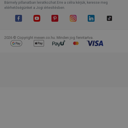
Fizetés több
Áruk rendelkezésre állása