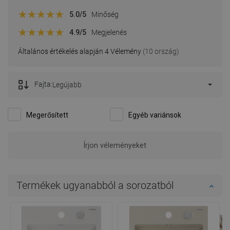
5.0
/5
Minőség
4.9
/5
Megjelenés
Általános értékelés alapján 4 Vélemény
(10 ország)
Fajta:
Legújabb
Megerősített
Egyéb variánsok
A vélemény ezt a terméket érinti
FrydD
Minőség:
21-09-2021
Megjelenés:
Funkcionális mosogató
Előnyök
-
Hibák
-