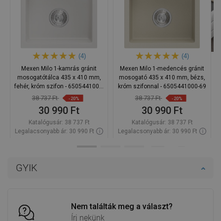
Mutassa meg az eredeti kommentárt
A vélemény ezt a terméket érinti
CyryK
Minőség:
04-09-2020
Megjelenés:
Funkcionális termék a pénztárcabarát ársávban.
Előnyök
-
Hibák
-
Mutassa meg az eredeti kommentárt
A vélemény ezt a terméket érinti
PatrS
Minőség:
27-06-2020
Megjelenés:
Az 1 rekeszes megoldás jól működik a konyhánkban, a