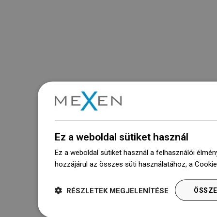
Termékeink egy modern raktárban
várnak rád.Mindig készen áll a
szállításra!
Gyors érintkezés

Ügyfélszolgálat

Ez a weboldal sütiket használ
Ez a weboldal sütiket használ a felhasználói élmén
Hasznos linkek

hozzájárul az összes süti használatához, a Cooki
RÉSZLETEK MEGJELENÍTÉSE
ÖSSZE
Rólunk
