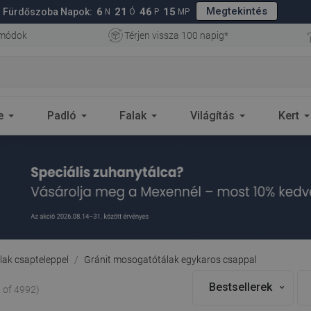
Megtekintés
6
21
46
14
Fürdőszoba Napok:
N
Ó
P
MP
 módok
Térjen vissza 100 napig*
e
Padló
Falak
Világítás
Kert
ak csapteleppel
Gránit mosogatótálak egykaros csappal
Bestsellerek
 of 4992)