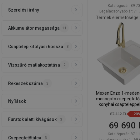
Katalógusár:
89 73
Szerelési irány
Legalacsonyabb ár: 71 
Termék elérhetősége:
Akkumulátor magassága
11
Kosárba
Hasonlítsa
favorite_border
K
össze
Csaptelep kifolyási hossza
8
Vízszűrő csatlakoztatása
2
Rekeszek száma
3
Mexen Enzo 1-medenc
mosogató csepegtetőve
Nyílások
konyhai csapteleppel,
6506-20-67010
87 112 Ft
-20
Furatok alatti kivágások
3
69 690 
Katalógusár:
87 11
Csepegtetőtálca
3
Legalacsonyabb ár: 69 