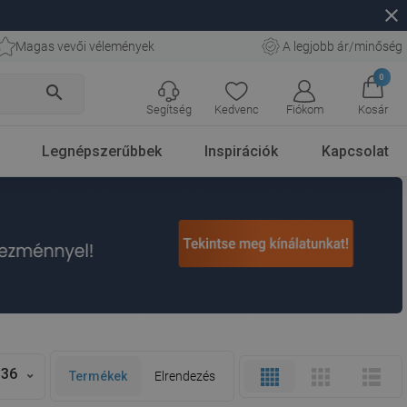
close
Magas vevői vélemények
A legjobb ár/minőség
0
search
Segítség
Kedvenc
Fiókom
Kosár
Legnépszerűbbek
Inspirációk
Kapcsolat
36
Termékek
Elrendezés