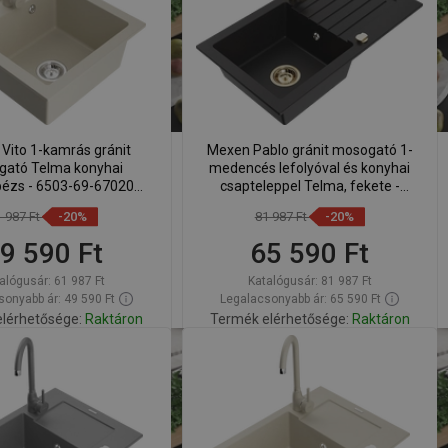
Vito 1-kamrás gránit
Mexen Pablo gránit mosogató 1-
ató Telma konyhai
medencés lefolyóval és konyhai
bézs - 6503-69-670200-
csapteleppel Telma, fekete -
69
6510-77-670200-50
1 987 Ft
-20%
81 987 Ft
-20%
9 590 Ft
65 590 Ft
alógusár:
61 987 Ft
Katalógusár:
81 987 Ft
onyabb ár: 49 590 Ft
Legalacsonyabb ár: 65 590 Ft
lérhetősége:
Raktáron
Termék elérhetősége:
Raktáron
Kosárba
Kosárba
lítsa
Hasonlítsa
favorite_border
Kedvenc
favorite_border
Kedvenc
sze
össze