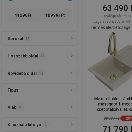
63 490 
41290
Ft
109991
Ft
Katalógusár:
79 36
Legalacsonyabb ár: 63 
Termék elérhetősége:
Sorozat
Kosárba
11
Hasonlítsa
favorite_border
K
össze
Hosszabb oldal
11
Rövidebb oldal
12
Típus
Mexen Pablo gránit 
mosogató 1-med
Alak
3
csepptálcával és k
csapteleppel Elia, bézs
89 737 Ft
-20
670101-50
Kihúzható kifolyó
2
71 790 