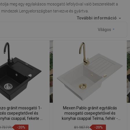
ontolja meg egy egylakásos mosogató lefolyóval való beszerelését a
e, mindezek Lengyelországban tervezve és gyártva.
További információ
Világos
zo gránit mosogató 1-
Mexen Pablo gránit egytálcás
és csepegtetővel és
mosogató csepegtetővel és
nyhai csappal, fekete -
konyhai csappal Telma, fehér -
06-77-670200-70
6510-20-670200-50
8 737 Ft
-20%
81 987 Ft
-20%