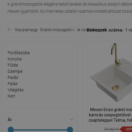
A gránitmosogatók elegáns belső tereket és klasszikus dizájnt idézn
mexeni gyártótól. Az internetes oldalon számos modellváltozat közü
Visszamegy:
Gránit mosogatótálak csapteleppel
Rekeszek száma:
1 
Fürdőszoba
Konyha
Fűtés
Csempe
Padló
Falak
Világítás
Kert
Mexen Enzo gránit mo
kamrás csepegtetővel 
Ár
csapteleppel Telma, fe
20-670200-5
79 362 Ft
-20