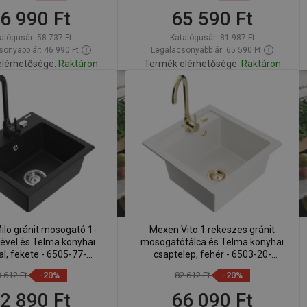
6 990 Ft
65 590 Ft
alógusár:
58 737 Ft
Katalógusár:
81 987 Ft
onyabb ár: 46 990 Ft
Legalacsonyabb ár: 65 590 Ft
lérhetősége:
Raktáron
Termék elérhetősége:
Raktáron
Kosárba
Kosárba
lítsa
Hasonlítsa
favorite_border
Kedvenc
favorite_border
Kedvenc
sze
össze
lo gránit mosogató 1-
Mexen Vito 1 rekeszes gránit
vel és Telma konyhai
mosogatótálca és Telma konyhai
l, fekete - 6505-77-
csaptelep, fehér - 6503-20-
670200-70
670200-50
3 612 Ft
-20%
82 612 Ft
-20%
2 890 Ft
66 090 Ft