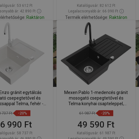
alógusár:
53 612 Ft
Katalógusár:
82 612 Ft
onyabb ár: 42 890 Ft
Legalacsonyabb ár: 66 090 Ft
lérhetősége:
Raktáron
Termék elérhetősége:
Raktáron
Kosárba
Kosárba
lítsa
Hasonlítsa
favorite_border
Kedvenc
favorite_border
Kedvenc
sze
össze
nzo gránit egytálcás
Mexen Pablo 1-medencés gránit
tó csepegtetővel és
mosogató csepegtetővel és
csappal Telma, fehér -
Telma konyhai csapteleppel,
06-20-670200-20
fekete - 6510-77-670200-70
8 737 Ft
-20%
61 987 Ft
-20%
6 990 Ft
49 590 Ft
alógusár:
58 737 Ft
Katalógusár:
61 987 Ft
onyabb ár: 46 990 Ft
Legalacsonyabb ár: 49 590 Ft