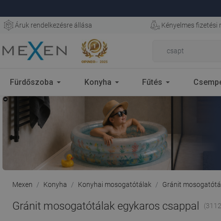
Áruk rendelkezésre állása
Kényelmes fizetési
Fürdőszoba
Konyha
Fűtés
Csemp
Mexen
Konyha
Konyhai mosogatótálak
Gránit mosogatótál
Gránit mosogatótálak egykaros csappal
(3112