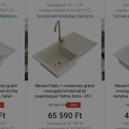
7 Ft
Katalógusár:
87 112 Ft
Kat
790 Ft
Legalacsonyabb ár: 69 690 Ft
Legalacs
Raktáron
Termék elérhetősége:
Raktáron
Termék e
Kosárba
Hasonlítsa
Hason
edvenc
favorite_border
Kedvenc
össze
ös
és gránit
Mexen Pablo 1-medencés gránit
Mexen E
l és Elia
mosogató lefolyóval és
mosoga
 fehér -
csapteleppel Telma, bézs - 6510-
konyhai 
1-50
69-670200-50
65
%
81 987 Ft
-20%
5
Ft
65 590 Ft
4
2 Ft
Katalógusár:
81 987 Ft
Kat
690 Ft
Legalacsonyabb ár: 65 590 Ft
Legalacs