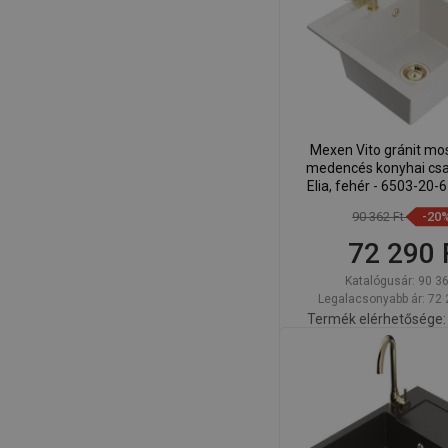
Mexen Vito gránit mo
medencés konyhai csa
Elia, fehér - 6503-20
90 362 Ft
-20
72 290 
Katalógusár:
90 36
Legalacsonyabb ár: 72 
Termék elérhetősége:
Kosárba
Hasonlítsa
favorite_border
K
össze