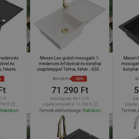
Hasonlítsa
Hason
edvenc
favorite_border
Kedvenc
össze
ös
ymedencés
Mexen Leo gránit mosogató 1-
Mexen P
ővel és
medencés lefolyóval és konyhai
mosogató
, fekete -
csapteleppel Telma, fehér - 6501-
konyhai 
0-70
20-670200-50
65
%
89 112 Ft
-20%
6
Ft
71 290 Ft
5
7 Ft
Katalógusár:
89 112 Ft
Kat
790 Ft
Legalacsonyabb ár: 71 290 Ft
Legalacs
Raktáron
Termék elérhetősége:
Raktáron
Termék e
Kosárba
Hasonlítsa
Hason
edvenc
favorite_border
Kedvenc
össze
ös