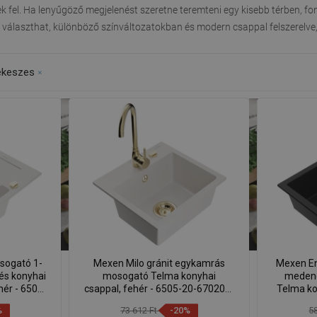
ek fel. Ha lenyűgöző megjelenést szeretne teremteni egy kisebb térben, f
l választhat, különböző színváltozatokban és modern csappal felszerelv
rekeszes
sogató 1-
Mexen Milo gránit egykamrás
Mexen En
és konyhai
mosogató Telma konyhai
medenc
hér - 6506-
csappal, fehér - 6505-20-670200-
Telma ko
0
50
65
%
73 612 Ft
-20%
5