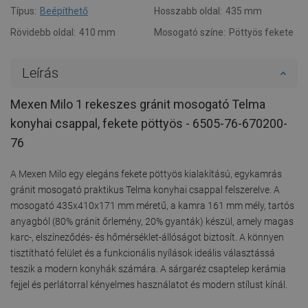
Típus:
Beépíthető
Hosszabb oldal:
435 mm
Rövidebb oldal:
410 mm
Mosogató színe:
Pöttyös fekete
Leírás
Mexen Milo 1 rekeszes gránit mosogató Telma
konyhai csappal, fekete pöttyös - 6505-76-670200-
76
A Mexen Milo egy elegáns fekete pöttyös kialakítású, egykamrás
gránit mosogató praktikus Telma konyhai csappal felszerelve. A
mosogató 435x410x171 mm méretű, a kamra 161 mm mély, tartós
anyagból (80% gránit őrlemény, 20% gyanták) készül, amely magas
karc-, elszíneződés- és hőmérséklet-állóságot biztosít. A könnyen
tisztítható felület és a funkcionális nyílások ideális választássá
teszik a modern konyhák számára. A sárgaréz csaptelep kerámia
fejjel és perlátorral kényelmes használatot és modern stílust kínál.