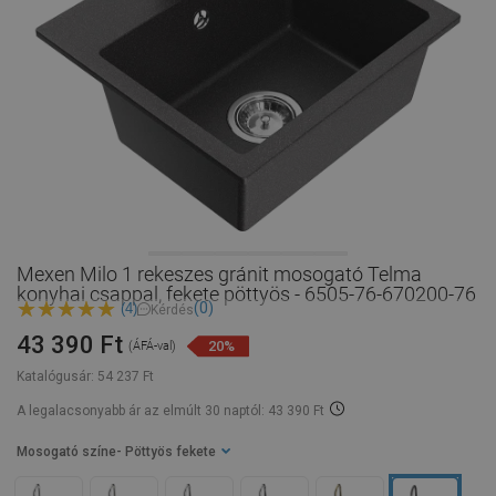
Mexen Milo 1 rekeszes gránit mosogató Telma
konyhai csappal, fekete pöttyös - 6505-76-670200-76
(0)
(4)
Kérdés
43 390 Ft
20%
(ÁFÁ-val)
Katalógusár:
54 237 Ft
A legalacsonyabb ár az elmúlt 30 naptól: 43 390 Ft
Mosogató színe
- Pöttyös fekete