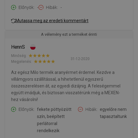
Előnyök
-
Hibák
-
Mutassa meg az eredeti kommentárt
A vélemény ezt a terméket érinti
HennS
Minőség:
31-12-2020
Megjelenés:
Az egész Milo termék aranyérmet érdemel. Kezdve a
villámgyors szállítással, a hihetetlenül egyszerű
összeszerelésen át, az egyedi dizájnig. A feleségemmel
együtt imádjuk, és biztosan visszatérünk még a MEXEN-
hez vásárolni!
Előnyök
fekete pöttyözött
Hibák
egyelőre nem
szín, beépített
tapasztaltunk
perlátorral
rendelkezik