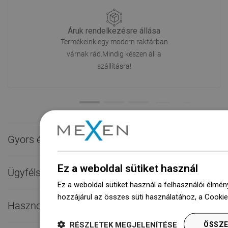
Áruk rendelkezésre állása
Termékeink egy modern raktárban
várnak rád.Mindig készen áll a
szállításra!
Gyors érintkezés

Ez a weboldal sütiket használ
Ügyfélszolgálat

Ez a weboldal sütiket használ a felhasználói élmén
hozzájárul az összes süti használatához, a Cooki
Hasznos linkek

RÉSZLETEK MEGJELENÍTÉSE
ÖSSZE