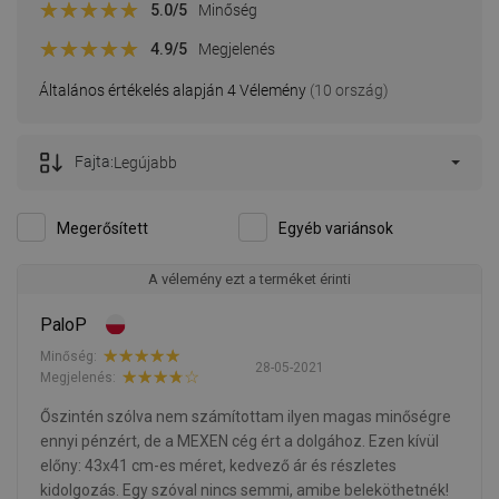
5.0
/5
Minőség
4.9
/5
Megjelenés
Általános értékelés alapján 4 Vélemény
(10 ország)
Fajta:
Legújabb
Megerősített
Egyéb variánsok
A vélemény ezt a terméket érinti
PaloP
Minőség:
28-05-2021
Megjelenés:
Őszintén szólva nem számítottam ilyen magas minőségre
ennyi pénzért, de a MEXEN cég ért a dolgához. Ezen kívül
előny: 43x41 cm-es méret, kedvező ár és részletes
kidolgozás. Egy szóval nincs semmi, amibe beleköthetnék!