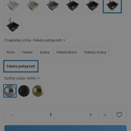
Csaptelep színe
- Fekete pettyezett
Króm
Fekete
Arany
Fekete/Króm
Fekete/Arany
Fekete pettyezett
Szifon színe
- Króm
favorite_border
-
+