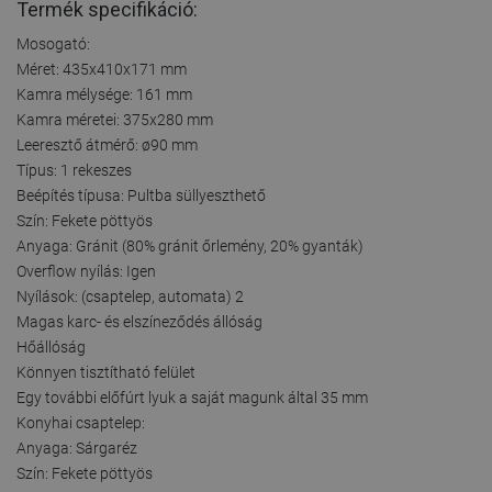
Termék specifikáció:
Mosogató:
Méret: 435x410x171 mm
Kamra mélysége: 161 mm
Kamra méretei: 375x280 mm
Leeresztő átmérő: ø90 mm
Típus: 1 rekeszes
Beépítés típusa: Pultba süllyeszthető
Szín: Fekete pöttyös
Anyaga: Gránit (80% gránit őrlemény, 20% gyanták)
Overflow nyílás: Igen
Nyílások: (csaptelep, automata) 2
Magas karc- és elszíneződés állóság
Hőállóság
Könnyen tisztítható felület
Egy további előfúrt lyuk a saját magunk által 35 mm
Konyhai csaptelep:
Anyaga: Sárgaréz
Szín: Fekete pöttyös