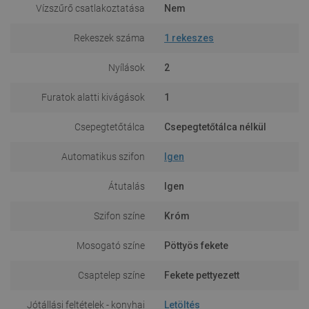
Vízszűrő csatlakoztatása
Nem
Rekeszek száma
1 rekeszes
Nyílások
2
Furatok alatti kivágások
1
Csepegtetőtálca
Csepegtetőtálca nélkül
Automatikus szifon
Igen
Átutalás
Igen
Szifon színe
Króm
Mosogató színe
Pöttyös fekete
Csaptelep színe
Fekete pettyezett
Jótállási feltételek - konyhai
Letöltés