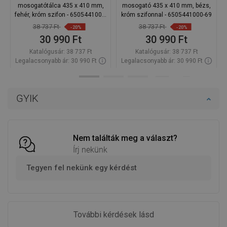
mosogatótálca 435 x 410 mm,
mosogató 435 x 410 mm, bézs,
fehér, króm szifon - 6505441000-
króm szifonnal - 6505441000-69
20
38 737 Ft
38 737 Ft
-20%
-20%
30 990 Ft
30 990 Ft
Katalógusár:
38 737 Ft
Katalógusár:
38 737 Ft
Legalacsonyabb ár: 30 990 Ft
Legalacsonyabb ár: 30 990 Ft
Termék elérhetősége:
Raktáron
Termék elérhetősége:
Raktáron
Kosárba
Kosárba
GYIK
Hasonlítsa
Hasonlítsa
favorite_border
Kedvenc
favorite_border
Kedvenc
össze
össze
Nem találták meg a választ?
Írj nekünk
Tegyen fel nekünk egy kérdést
További kérdések lásd