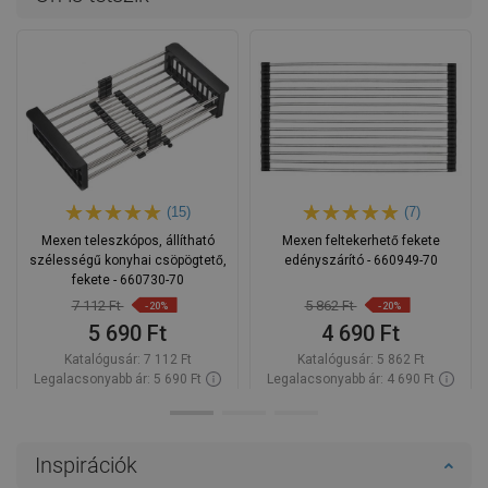
(15)
(7)
Mexen teleszkópos, állítható
Mexen feltekerhető fekete
szélességű konyhai csöpögtető,
edényszárító - 660949-70
fekete - 660730-70
7 112 Ft
5 862 Ft
-20%
-20%
5 690 Ft
4 690 Ft
Katalógusár:
7 112 Ft
Katalógusár:
5 862 Ft
Legalacsonyabb ár: 5 690 Ft
Legalacsonyabb ár: 4 690 Ft
Termék elérhetősége:
Raktáron
Termék elérhetősége:
Raktáron
Kosárba
Kosárba
Inspirációk
Hasonlítsa
Hasonlítsa
favorite_border
Kedvenc
favorite_border
Kedvenc