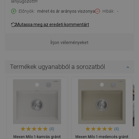
lenyűgözött!!!
Előnyök
méret és ár arányos viszonya
Hibák
-
Mutassa meg az eredeti kommentárt
Írjon véleményeket
Termékek ugyanabból a sorozatból
(4)
(4)
Mexen Milo 1-kamrás gránit
Mexen Milo 1-medencés gránit