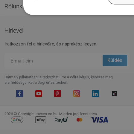
Rólunk

Hírlevél
Iratkozzon fel a hírlevélre, és naprakész legyen.
Bármely pillanatban leiratkozhat.Erre a célra kérjük, keresse meg
elérhetőségünket a Jogi értesítésben.
Facebook
YouTube
Pinterest
Instagram
LinkedIn
TikTok
2026 © Copyright mexen.co.hu. Minden jog fenntartva.