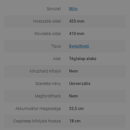
Sorozat
Milo
Hosszabb oldal
435 mm
Rövidebb oldal
410 mm
Típus
Beépíthető
Alak
Téglalap alakú
Kihúzható kifolyó
Nem
Szerelési irány
Univerzális
Megfordítható
Nem
Akkumulátor magassága
33,5 cm
Csaptelep kifolyási hossza
18 cm