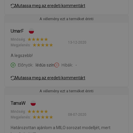
Mutassa meg az eredeti kommentárt
A vélemény ezt a terméket érinti
UmarF
Minőség:
13-12-2020
Megjelenés:
A legszebb!
Előnyök
lédús szín
Hibák
-
Mutassa meg az eredeti kommentárt
A vélemény ezt a terméket érinti
TamaW
Minőség:
08-07-2020
Megjelenés:
Határozottan ajánlom a MILO sorozat modelljét, mert