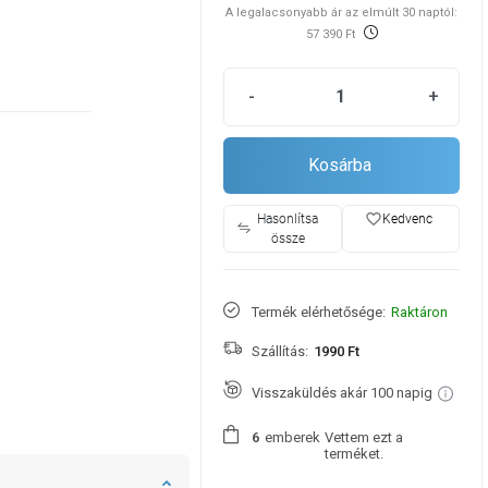
A legalacsonyabb ár az elmúlt 30 naptól:
57 390 Ft
-
+
Kosárba
favorite_border
Hasonlítsa
Kedvenc
össze
Termék elérhetősége:
Raktáron
Szállítás:
1990 Ft
Visszaküldés akár 100 napig
emberek
Vettem ezt a
6
terméket.