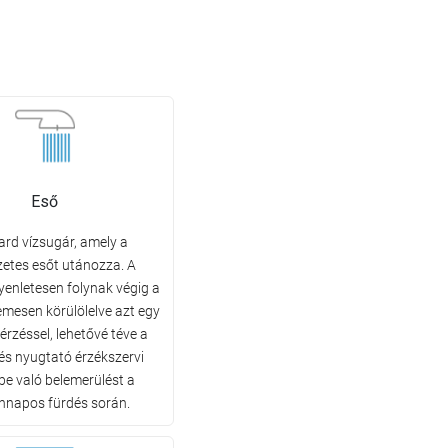
Eső
rd vízsugár, amely a
etes esőt utánozza. A
enletesen folynak végig a
lemesen körülölelve azt egy
 érzéssel, lehetővé téve a
 és nyugtató érzékszervi
e való belemerülést a
nnapos fürdés során.