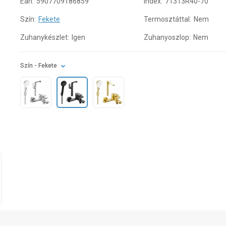
Ean:
5907709186859
Index:
71313R40-70
Szín:
Fekete
Termosztáttal:
Nem
Zuhanykészlet:
Igen
Zuhanyoszlop:
Nem
Szín
- Fekete