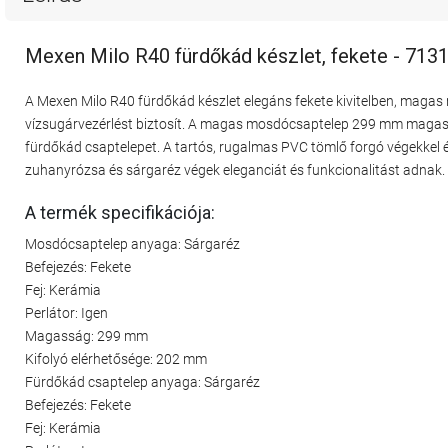
Mexen Milo R40 fürdőkád készlet, fekete - 71
A Mexen Milo R40 fürdőkád készlet elegáns fekete kivitelben, magas 
vízsugárvezérlést biztosít. A magas mosdócsaptelep 299 mm magass
fürdőkád csaptelepet. A tartós, rugalmas PVC tömlő forgó végekkel 
zuhanyrózsa és sárgaréz végek eleganciát és funkcionalitást adnak.
A termék specifikációja:
Mosdócsaptelep anyaga: Sárgaréz
Befejezés: Fekete
Fej: Kerámia
Perlátor: Igen
Magasság: 299 mm
Kifolyó elérhetősége: 202 mm
Fürdőkád csaptelep anyaga: Sárgaréz
Befejezés: Fekete
Fej: Kerámia