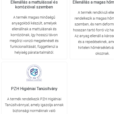
Ellenállás a mattulással és
Ellenállás a magas hőm
korrózióval szemben
A termék rendkívüli elle
A termék magas minőségű
rendelkezik a magas hőm
anyagokból készült, amelyek
szemben, és nem deform
ellenállnak a mattulásnak és
hosszan tartó forró víz h
korróziónak, így hosszú távon
Az anyag ellenáll a kár
megőrzi vonzó megjelenését és
és a repedéseknek, am
funkcionalitását, függetlenül a
hirtelen hőmérsékletv
helyiség páratartalmától.
okoznak.
PZH Higiéniai Tanúsítvány
A termék rendelkezik PZH Higiéniai
Tanúsítvánnyal, amely igazolja annak
biztonsági normáknak való