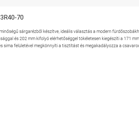
313R40-70
minőségű sárgarézből készítve, ideális választás a modern fürdőszobákho
ággal és 202 mm kifolyó elérhetőséggel tökéletesen kiegészíti a 171 m
és sima felületével megkönnyíti a tisztítást és megakadályozza a csavar