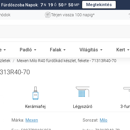
Megtekintés
7
19
50
49
Fürdőszoba Napok:
N
Ó
P
MP
 módok
Térjen vissza 100 napig*
e
Padló
Falak
Világítás
Kert
zletek
Mexen Milo R40 fürdőkád készlet, fekete - 71313R40-70
71313R40-70
Kerámiafej
Légyszűrő
3-fu
Márka:
Mexen
Sorozat:
Milo