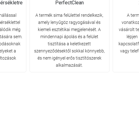
érsékletre
PerfectClean
nállással
A termék sima felülettel rendelkezik,
A term
érséklettel
amely lenyűgöz ragyogásával és
vonatkoz
álódik még
kiemeli esztétikai megjelenését. A
vásárolt t
atására sem.
mindennapi ápolás és a felület
lépjen
osodásoknak
tisztítása a keletkezett
kapcsolatfe
elyeket a
szennyeződésektől sokkal könnyebb,
vagy tele
áltozások
és nem igényel erős tisztítószerek
alkalmazását.