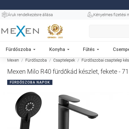
Áruk rendelkezésre állása
Kényelmes fizetési
Fürdőszoba
Konyha
Fűtés
Csemp
Mexen
Fürdőszoba
Csaptelepek
Fürdőszobai csaptelep kés
Mexen Milo R40 fürdőkád készlet, fekete - 
FÜRDŐSZOBA NAPOK