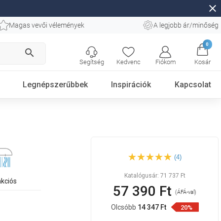
close
Magas vevői vélemények
A legjobb ár/minőség
0
search
Segítség
Kedvenc
Fiókom
Kosár
Legnépszerűbbek
Inspirációk
Kapcsolat
Mexen Milo R40 fürdőkád
(4)
készlet, fekete - 71313R40-70
Katalógusár:
71 737 Ft
nkciós
57 390 Ft
(ÁFÁ-val)
Olcsóbb
14 347 Ft
20%