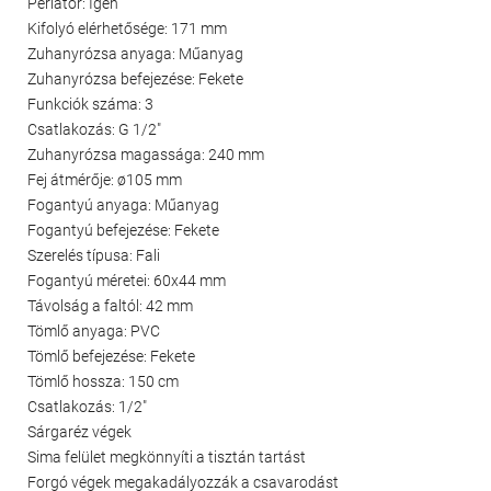
Perlátor: Igen
Kifolyó elérhetősége: 171 mm
Zuhanyrózsa anyaga: Műanyag
Zuhanyrózsa befejezése: Fekete
Funkciók száma: 3
Csatlakozás: G 1/2"
Zuhanyrózsa magassága: 240 mm
Fej átmérője: ø105 mm
Fogantyú anyaga: Műanyag
Fogantyú befejezése: Fekete
Szerelés típusa: Fali
Fogantyú méretei: 60x44 mm
Távolság a faltól: 42 mm
Tömlő anyaga: PVC
Tömlő befejezése: Fekete
Tömlő hossza: 150 cm
Csatlakozás: 1/2"
Sárgaréz végek
Sima felület megkönnyíti a tisztán tartást
Forgó végek megakadályozzák a csavarodást