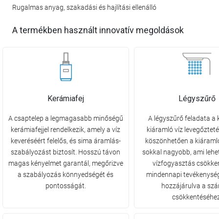
Rugalmas anyag, szakadási és hajlítási ellenálló
A termékben használt innovatív megoldások
Kerámiafej
Légyszűrő
A csaptelep a legmagasabb minőségű
A légyszűrő feladata a 
kerámiafejjel rendelkezik, amely a víz
kiáramló víz levegőztet
keveréséért felelős, és sima áramlás-
köszönhetően a kiáraml
szabályozást biztosít. Hosszú távon
sokkal nagyobb, ami lehet
magas kényelmet garantál, megőrizve
vízfogyasztás csökke
a szabályozás könnyedségét és
mindennapi tevékenység
pontosságát.
hozzájárulva a sz
csökkentéséhez