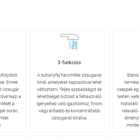
3-funkciós
kifolyóból
A zuhanyfej háromféle vízsugarat
Standa
ése. Ennek
kínál, amelyeket kapcsolóval lehet
termész
ó vízsugár
változtatni. Teljes szabadságot és
cseppek egy
ővé teszi a
lehetőséget biztosít a felhasználó
testen, kel
ntését a
igényeihez való igazításhoz, finom
hidratáló
ek során,
vagy erősebb és koncentráltabb
relaxáló
ámlák
vízsugarat kínálva.
élményb
.
minde