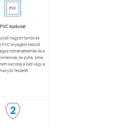
PVC burkolat
ycső nagyon tartós és
 PVC anyagból készült.
 magas hőmérsékletnek és a
yomásnak, és puha, sima
 nem karcolja a kád vagy a
hanyzó felületét.