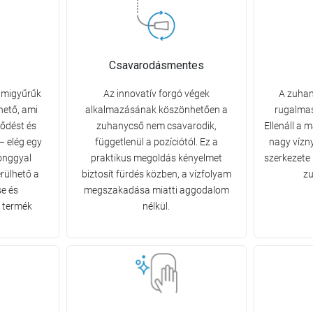
Csavarodásmentes
gumigyűrűk
Az innovatív forgó végek
A zuhan
hető, ami
alkalmazásának köszönhetően a
rugalmas
ződést és
zuhanycső nem csavarodik,
Ellenáll a
 – elég egy
függetlenül a pozíciótól. Ez a
nagy vízn
ronggyal
praktikus megoldás kényelmet
szerkezete
erülhető a
biztosít fürdés közben, a vízfolyam
zu
e és
megszakadása miatti aggodalom
 termék
nélkül.