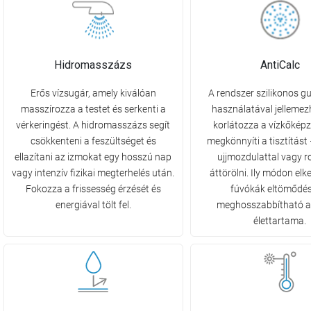
Hidromasszázs
AntiCalc
Erős vízsugár, amely kiválóan
A rendszer szilikonos 
masszírozza a testet és serkenti a
használatával jellemez
vérkeringést. A hidromasszázs segít
korlátozza a vízkőkép
csökkenteni a feszültséget és
megkönnyíti a tisztítást
ellazítani az izmokat egy hosszú nap
ujjmozdulattal vagy 
vagy intenzív fizikai megterhelés után.
áttörölni. Ily módon elk
Fokozza a frissesség érzését és
fúvókák eltömődés
energiával tölt fel.
meghosszabbítható a
élettartama.