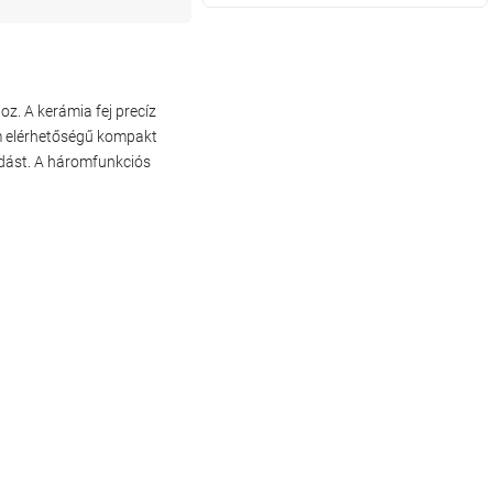
z. A kerámia fej precíz
m elérhetőségű kompakt
odást. A háromfunkciós