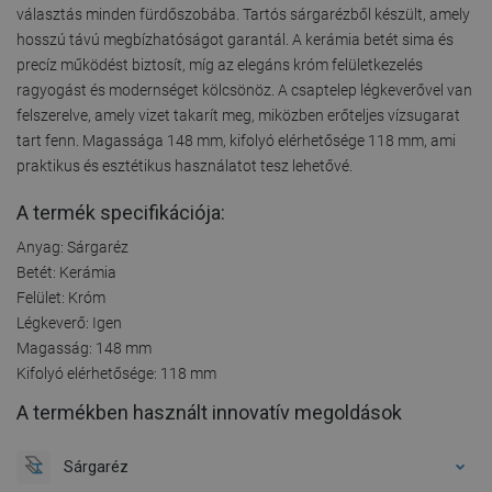
választás minden fürdőszobába. Tartós sárgarézből készült, amely
hosszú távú megbízhatóságot garantál. A kerámia betét sima és
precíz működést biztosít, míg az elegáns króm felületkezelés
ragyogást és modernséget kölcsönöz. A csaptelep légkeverővel van
felszerelve, amely vizet takarít meg, miközben erőteljes vízsugarat
tart fenn. Magassága 148 mm, kifolyó elérhetősége 118 mm, ami
praktikus és esztétikus használatot tesz lehetővé.
A termék specifikációja:
Anyag: Sárgaréz
Betét: Kerámia
Felület: Króm
Légkeverő: Igen
Magasság: 148 mm
Kifolyó elérhetősége: 118 mm
A termékben használt innovatív megoldások
Sárgaréz