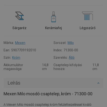
Sárgaréz
Kerámiafej
Légyszűrő
Márka:
Mexen
Sorozat:
Milo
Ean:
5907709192010
Index:
71300-00
Szín:
Króm
Szerelés:
Álló
Akkumulátor
14,8
Csaptelep kifolyási
11,8
magassága:
cm
hossza:
cm
Leírás
Mexen Milo mosdó csaptelep, króm - 71300-00
A Mexen Milo mosdó csaptelep króm felületkezeléssel kiváló