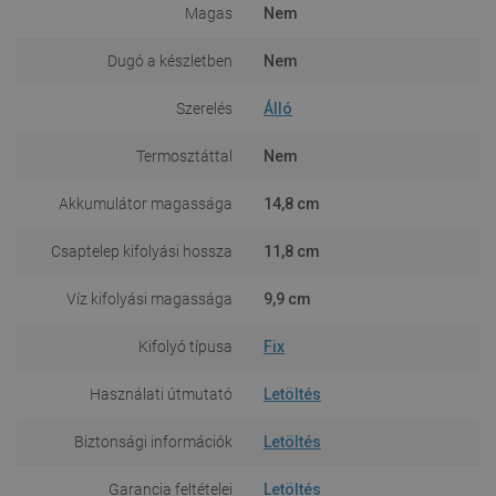
Magas
Nem
Dugó a készletben
Nem
Szerelés
Álló
Termosztáttal
Nem
Akkumulátor magassága
14,8 cm
Csaptelep kifolyási hossza
11,8 cm
Víz kifolyási magassága
9,9 cm
Kifolyó típusa
Fix
Használati útmutató
Letöltés
Biztonsági információk
Letöltés
Garancia feltételei
Letöltés