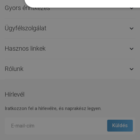
Gyors érintkezés

Ügyfélszolgálat

Hasznos linkek

Rólunk

Hírlevél
Iratkozzon fel a hírlevélre, és naprakész legyen.