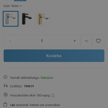
Szín
- Króm
favorite_border
-
+
Kosárba
Termék elérhetősége:
Raktáron
Szállítás:
1990 Ft
Visszaküldés akár 100 napig
emberek
Vettem ezt a terméket.
1
8
9