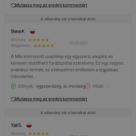
Mutassa meg az eredeti kommentárt
A vélemény ezt a terméket érinti
BeneK
Minőség:
22-09-2021
Megjelenés:
A Milo krómozott csaptelep egy egyszerű, elegáns és
könnyen tisztítható fürdőszobai szerelvény. Ez egy nagyon
praktikus termék, és a kényelmet értékelem a legjobban.
Üdvözlettel.
Előnyök
egyszerűség, ár, minőség
Hibák
-
Mutassa meg az eredeti kommentárt
A vélemény ezt a terméket érinti
YairS
Minőség: