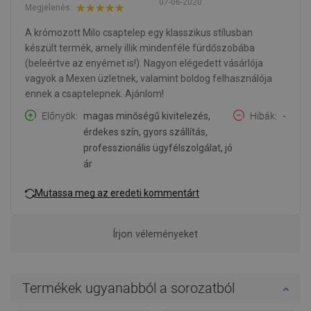
07-06-2020
Megjelenés:
A krómozott Milo csaptelep egy klasszikus stílusban
készült termék, amely illik mindenféle fürdőszobába
(beleértve az enyémet is!). Nagyon elégedett vásárlója
vagyok a Mexen üzletnek, valamint boldog felhasználója
ennek a csaptelepnek. Ajánlom!
Előnyök
magas minőségű kivitelezés,
Hibák
-
érdekes szín, gyors szállítás,
professzionális ügyfélszolgálat, jó
ár
Mutassa meg az eredeti kommentárt
Írjon véleményeket
Termékek ugyanabból a sorozatból