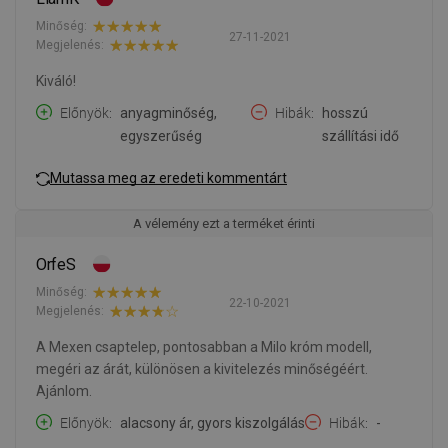
Minőség:
27-11-2021
Megjelenés:
Kiváló!
Előnyök
anyagminőség,
Hibák
hosszú
egyszerűség
szállítási idő
Mutassa meg az eredeti kommentárt
A vélemény ezt a terméket érinti
OrfeS
Minőség:
22-10-2021
Megjelenés:
A Mexen csaptelep, pontosabban a Milo króm modell,
megéri az árát, különösen a kivitelezés minőségéért.
Ajánlom.
Előnyök
alacsony ár, gyors kiszolgálás
Hibák
-