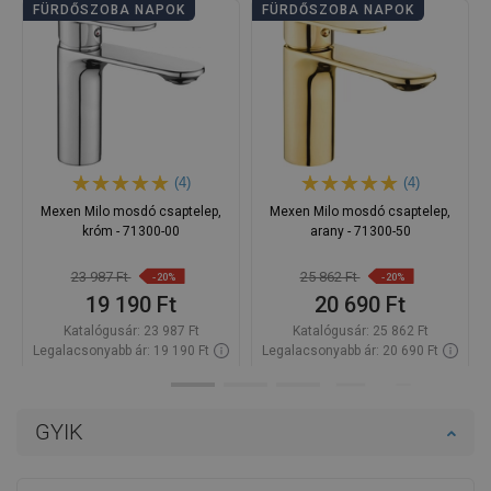
FÜRDŐSZOBA NAPOK
FÜRDŐSZOBA NAPOK
(4)
(4)
Mexen Milo mosdó csaptelep,
Mexen Milo mosdó csaptelep,
króm - 71300-00
arany - 71300-50
23 987 Ft
25 862 Ft
-20%
-20%
19 190 Ft
20 690 Ft
Katalógusár:
23 987 Ft
Katalógusár:
25 862 Ft
Legalacsonyabb ár: 19 190 Ft
Legalacsonyabb ár: 20 690 Ft
Termék elérhetősége:
Raktáron
Termék elérhetősége:
Raktáron
Kosárba
Kosárba
GYIK
Hasonlítsa
Hasonlítsa
favorite_border
Kedvenc
favorite_border
Kedvenc
össze
össze