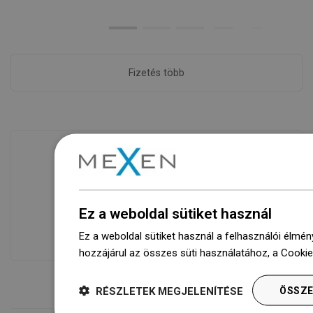
Fizetés több
Áruk rendelkezésre állása
Termékeink egy modern raktárban
Ez a weboldal sütiket használ
várnak rád.Mindig készen áll a
szállításra!
Ez a weboldal sütiket használ a felhasználói élmén
hozzájárul az összes süti használatához, a Cooki
RÉSZLETEK MEGJELENÍTÉSE
ÖSSZE