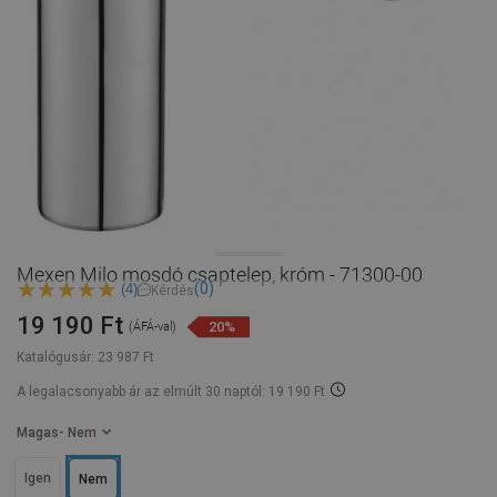
Mexen Milo mosdó csaptelep, króm - 71300-00
(0)
(4)
Kérdés
19 190 Ft
20%
(ÁFÁ-val)
Katalógusár:
23 987 Ft
A legalacsonyabb ár az elmúlt 30 naptól: 19 190 Ft
Magas
- Nem
Igen
Nem