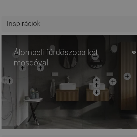
Inspirációk
Álombeli fürdőszoba két
mosdóval