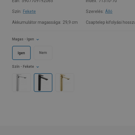
Ean:
5907709192065
Index:
71310-70
Szín:
Fekete
Szerelés:
Álló
Akkumulátor magassága:
29,9 cm
Csaptelep kifolyási hossz
Magas
- Igen
Nem
Igen
Szín
- Fekete