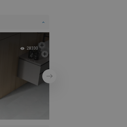
DANISH
SWEDISH
FINNISH
PORTUGUESE
CROATIAN
Szabadonálló kád 
28330
GREEK
stílusban
SLOVENIAN
Következő