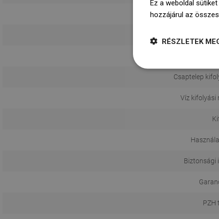
Ez a weboldal sütiket
hozzájárul az összes
Te
RÉSZLETEK ME
Akkumulátor
Csaptelep kifo
Víz kifolyás
Ki
Használa
Biztonsági 
Garanci
PZH 