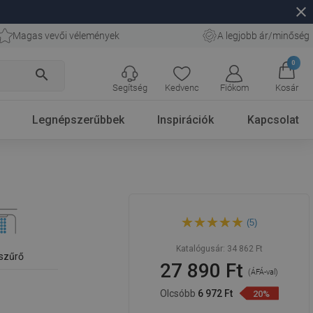
close
Magas vevői vélemények
A legjobb ár/minőség
0
search
Segítség
Kedvenc
Fiókom
Kosár
Legnépszerűbbek
Inspirációk
Kapcsolat
Mexen Milo mosdókagyló
(5)
magas csaptelep, fekete -
71310-70
Katalógusár:
34 862 Ft
szűrő
27 890 Ft
(ÁFÁ-val)
Olcsóbb
6 972 Ft
20%