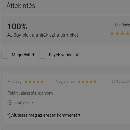
Áttekintés
100%
Minősé
Az ügyfelek ajánlják ezt a terméket
Megerősített
Egyéb variánsok
Minőség:
Megjelenés:
07-10-2024
Talált választás, ajánlom
Előnyök
-
Mutassa meg az eredeti kommentárt