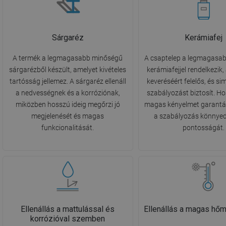
Sárgaréz
Kerámiafej
A termék a legmagasabb minőségű
A csaptelep a legmagasa
sárgarézből készült, amelyet kivételes
kerámiafejjel rendelkezik,
tartósság jellemez. A sárgaréz ellenáll
keveréséért felelős, és s
a nedvességnek és a korróziónak,
szabályozást biztosít. H
miközben hosszú ideig megőrzi jó
magas kényelmet garantál
megjelenését és magas
a szabályozás könnyed
funkcionalitását.
pontosságát.
Ellenállás a mattulással és
Ellenállás a magas hőm
korrózióval szemben