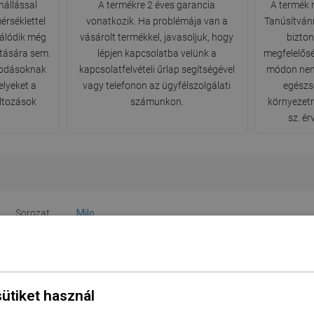
nállással
A termékre 2 éves garancia
A termék 
érséklettel
vonatkozik. Ha problémája van a
Tanúsítvánn
álódik még
vásárolt termékkel, javasoljuk, hogy
bizto
atására sem.
lépjen kapcsolatba velünk a
megfelelősé
osodásoknak
kapcsolatfelvételi űrlap segítségével
módon nem
elyeket a
vagy telefonon az ügyfélszolgálati
egészs
áltozások
számunkon.
környezet
sz. é
Sorozat
Milo
Szín
Fekete
Magas
Igen
sütiket használ
 készletben
Nem