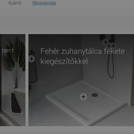
Gyártó
Megtekintés
Fehér zuhanytálca fekete
10017
kiegészítőkkel