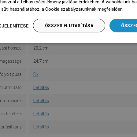
 használ a felhasználói élmény javítása érdekében. A weboldalunk h
Szerelés
Álló
 süti használatához, a Cookie szabályzatunknak megfelelően.
Dowie
rmosztáttal
Nem
GJELENÍTÉSE
ÖSSZES ELUTASÍTÁSA
ÖSSZE
 magassága
29,9 cm
lyási hossza
20,2 cm
i magassága
24,7 cm
folyó típusa
Fix
ti útmutató
Letöltés
információk
Letöltés
a feltételei
Letöltés
tanúsítvány
Letöltés