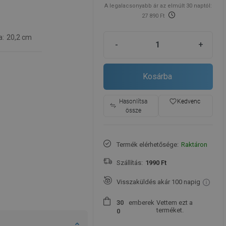
A legalacsonyabb ár az elmúlt 30 naptól:
27 890 Ft
a:
20,2 cm
-
+
Kosárba
favorite_border
Hasonlítsa
Kedvenc
össze
Termék elérhetősége:
Raktáron
Szállítás:
1990 Ft
Visszaküldés akár 100 napig
emberek
Vettem ezt a
3
0
terméket.
0