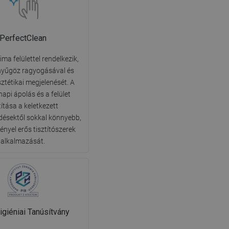
PerfectClean
ima felülettel rendelkezik,
nyűgöz ragyogásával és
sztétikai megjelenését. A
api ápolás és a felület
títása a keletkezett
ésektől sokkal könnyebb,
ényel erős tisztítószerek
alkalmazását.
giéniai Tanúsítvány