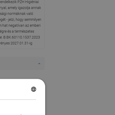
rendelkezik PZH Higiéniai
yal, amely igazolja annak
nsági normáknak való
gét - jelzi, hogy semmilyen
 hat negatívan az emberi
égre és a természetes
re. B.BK.60110.1537.2023
rvényes 2027.01.31-ig
POLISH
CZECH
GERMAN