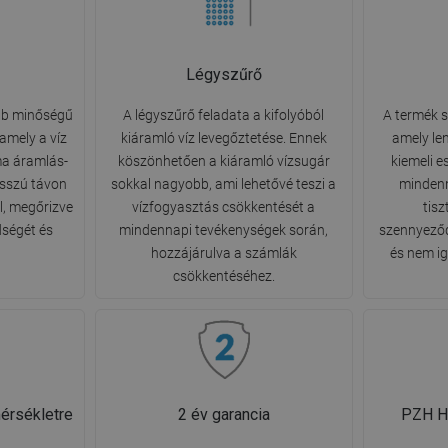
Légyszűrő
bb minőségű
A légyszűrő feladata a kifolyóból
A termék s
 amely a víz
kiáramló víz levegőztetése. Ennek
amely le
ima áramlás-
köszönhetően a kiáramló vízsugár
kiemeli e
osszú távon
sokkal nagyobb, ami lehetővé teszi a
mindenn
, megőrizve
vízfogyasztás csökkentését a
tisz
ségét és
mindennapi tevékenységek során,
szennyeződ
hozzájárulva a számlák
és nem ig
csökkentéséhez.
érsékletre
2 év garancia
PZH Hi