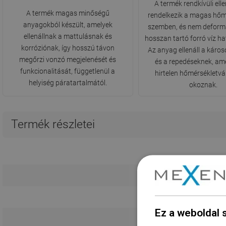
A termék rendkívüli elle
A termék magas minőségű
rendelkezik a magas hőm
anyagokból készült, amelyek
szemben, és nem deform
ellenállnak a mattulásnak és
hosszan tartó forró víz h
korróziónak, így hosszú távon
Az anyag ellenáll a kár
megőrzi vonzó megjelenését és
és a repedéseknek, am
funkcionalitását, függetlenül a
hirtelen hőmérsékletv
helyiség páratartalmától.
okoznak.
Termék részletei
Ez a weboldal 
Dugó a