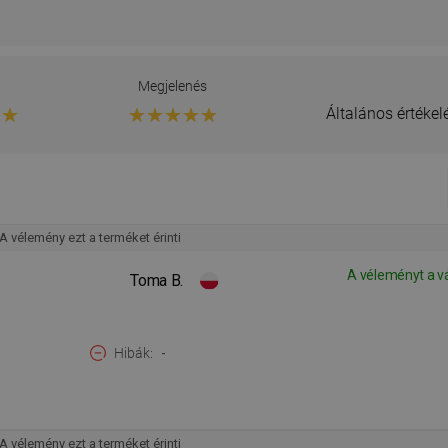
g
Megjelenés
Általános értéke
A vélemény ezt a terméket érinti
A véleményt a v
Toma B.
Hibák
-
A vélemény ezt a terméket érinti