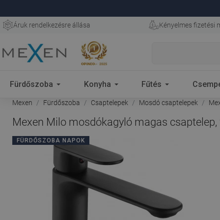
Áruk rendelkezésre állása
Kényelmes fizetési
Fürdőszoba
Konyha
Fűtés
Csemp
Mexen
Fürdőszoba
Csaptelepek
Mosdó csaptelepek
Mex
Mexen Milo mosdókagyló magas csaptelep, f
FÜRDŐSZOBA NAPOK