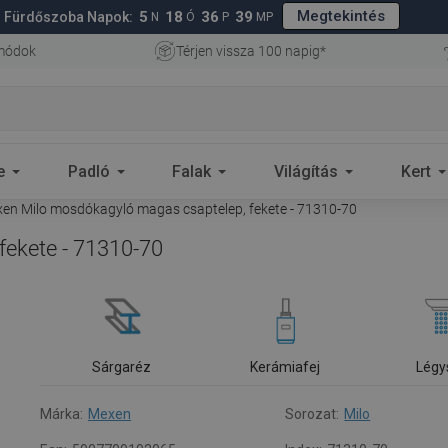
Megtekintés
5
18
36
38
Fürdőszoba Napok:
N
Ó
P
MP
 módok
Térjen vissza 100 napig*
e
Padló
Falak
Világítás
Kert
en Milo mosdókagyló magas csaptelep, fekete - 71310-70
ekete - 71310-70
Sárgaréz
Kerámiafej
Légy
Márka:
Mexen
Sorozat:
Milo