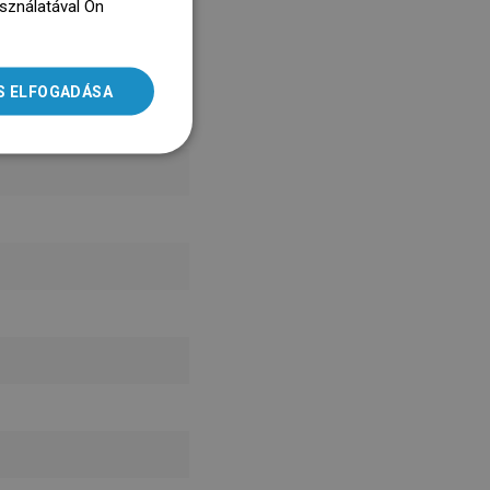
asználatával Ön
ENGLISH
dz się więcej
SLOVAK
S ELFOGADÁSA
LITHUANIAN
ROMANIAN
HUNGARIAN
FRENCH
ITALIAN
SPANISH
UKRAINIAN
BULGARIAN
ESTONIAN
DUTCH
LATVIAN