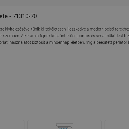
ete - 71310-70
kivitelezésével tűnik ki, tökéletesen illeszkedve a modern belső terekh
ekkel szemben. A kerámia fejnek köszönhetően pontos és sima működést bi
i használatot biztosít a mindennapi életben, míg a beépített perlátor b