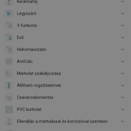
Kerámiafej
Légyszűrő
3-funkciós
Eső
Hidromasszázs
AntiCalc
Markolat szabályozása
Állítható rögzítőelemek
Csavarodásmentes
PVC burkolat
Ellenállás a mattulással és korrózióval szemben