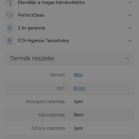
Ellenállás a magas hőmérsékletre
PerfectClean
2 év garancia
PZH Higiéniai Tanúsítvány
Termék részletei
Sorozat
Milo
Szín
Króm
Mosogató csaptelep
Igen
Kád csaptelep
Nem
Zuhany csaptelep
Igen