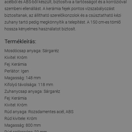
acélból és ABS-ből készült, biztosítva a tartósságot és a korrózióval
szembeni ellenállást. A kerámia fejek pontos vízszabályozást
biztosítanak, az állítható szerelőkonzolok és a csúsztatható kézi
zuhany tartó pedig megkönnyítik a telepítést. A 150 cm-es tömlő
hossza kényelmes használatot biztosít.
Termékleírás:
Mosdócsap anyaga: Sárgaréz
Kivitel: Króm
Fej: Kerámia
Perlátor: Igen
Magasság: 148 mm
Kifolyó távolsága: 118 mm
Zuhanycsap anyaga: Sárgaréz
Fej: Kerámia
Kivitel: Króm
Rúd anyaga: Rozsdamentes acél, ABS
Rúd kivitele: Króm
Magasság: 800 mm
Rúd szélessége: 22 mm