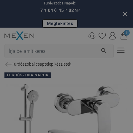
Fürdőszoba Napok:
7
04
45
01
N
Ó
P
MP
close
Megtekintés
0
search
Fürdőszobai csaptelep készletek
FÜRDŐSZOBA NAPOK