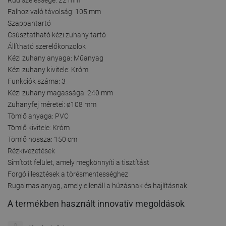
Falhoz való távolság: 105 mm
Szappantartó
Csúsztatható kézi zuhany tartó
Állítható szerelőkonzolok
Kézi zuhany anyaga: Műanyag
Kézi zuhany kivitele: Króm
Funkciók száma: 3
Kézi zuhany magassága: 240 mm
Zuhanyfej méretei: ø108 mm
Tömlő anyaga: PVC
Tömlő kivitele: Króm
Tömlő hossza: 150 cm
Rézkivezetések
Simított felület, amely megkönnyíti a tisztítást
Forgó illesztések a törésmentességhez
Rugalmas anyag, amely ellenáll a húzásnak és hajlításnak
A termékben használt innovatív megoldások