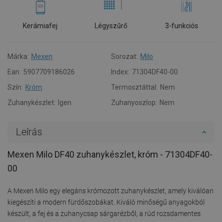
Kerámiafej
Légyszűrő
3-funkciós
Márka:
Mexen
Sorozat:
Milo
Ean:
5907709186026
Index:
71304DF40-00
Szín:
Króm
Termosztáttal:
Nem
Zuhanykészlet:
Igen
Zuhanyoszlop:
Nem
Leírás
Mexen Milo DF40 zuhanykészlet, króm - 71304DF40-
00
A Mexen Milo egy elegáns krómozott zuhanykészlet, amely kiválóan
kiegészíti a modern fürdőszobákat. Kiváló minőségű anyagokból
készült, a fej és a zuhanycsap sárgarézből, a rúd rozsdamentes