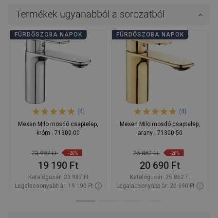
Termékek ugyanabból a sorozatból
FÜRDŐSZOBA NAPOK
FÜRDŐSZOBA NAPOK
(4)
(4)
Mexen Milo mosdó csaptelep,
Mexen Milo mosdó csaptelep,
króm - 71300-00
arany - 71300-50
23 987 Ft
25 862 Ft
-20%
-20%
19 190 Ft
20 690 Ft
Katalógusár:
23 987 Ft
Katalógusár:
25 862 Ft
Legalacsonyabb ár: 19 190 Ft
Legalacsonyabb ár: 20 690 Ft
Termék elérhetősége:
Raktáron
Termék elérhetősége:
Raktáron
Kosárba
Kosárba