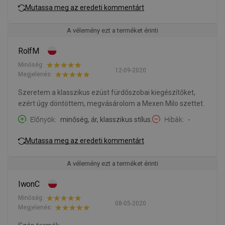
Mutassa meg az eredeti kommentárt
A vélemény ezt a terméket érinti
RolfM
Minőség:
12-09-2020
Megjelenés:
Szeretem a klasszikus ezüst fürdőszobai kiegészítőket,
ezért úgy döntöttem, megvásárolom a Mexen Milo szettet.
Előnyök
minőség, ár, klasszikus stílus.
Hibák
-
Mutassa meg az eredeti kommentárt
A vélemény ezt a terméket érinti
IwonC
Minőség:
08-05-2020
Megjelenés: