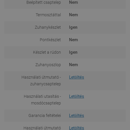
Beépített csaptelep
Nem
Termosztáttal
Nem
Zuhanykészlet
Igen
Pontkészlet
Nem
Készlet a rúdon
Igen
Zuhanyoszlop
Nem
Használati útmutató -
Letöltés
zuhanycsaptelep
Használati utasítás -
Letöltés
mosdócsaptelep
Garancia feltételei
Letöltés
Használati útmutató
Letöltés