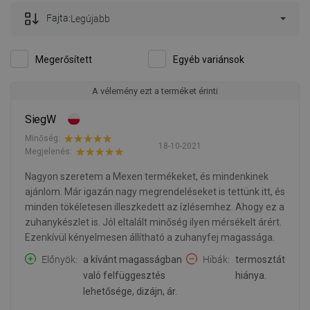
Fajta:
Legújabb
Megerősített
Egyéb variánsok
A vélemény ezt a terméket érinti
SiegW
Minőség:
18-10-2021
Megjelenés:
Nagyon szeretem a Mexen termékeket, és mindenkinek
ajánlom. Már igazán nagy megrendeléseket is tettünk itt, és
minden tökéletesen illeszkedett az ízlésemhez. Ahogy ez a
zuhanykészlet is. Jól eltalált minőség ilyen mérsékelt árért.
Ezenkívül kényelmesen állítható a zuhanyfej magassága.
Előnyök
a kívánt magasságban
Hibák
termosztát
való felfüggesztés
hiánya.
lehetősége, dizájn, ár.