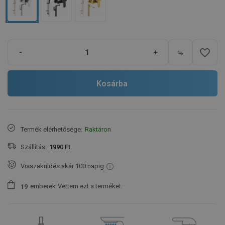
favorite_border
-
+
Kosárba
Termék elérhetősége:
Raktáron
Szállítás:
1990 Ft
Visszaküldés akár 100 napig
emberek
Vettem ezt a terméket.
1
9