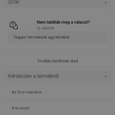
GYIK
Hasonlítsa
Hasonlítsa
favorite_border
Kedvenc
favorite_border
Kedvenc
össze
össze
Nem találták meg a választ?
Írj nekünk
Tegyen fel nekünk egy kérdést
További kérdések lásd
Kérdezzen a termékről