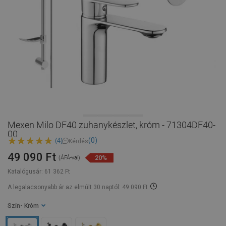
Mexen Milo DF40 zuhanykészlet, króm - 71304DF40-
00
(0)
(4)
Kérdés
49 090 Ft
20%
(ÁFÁ-val)
Katalógusár:
61 362 Ft
A legalacsonyabb ár az elmúlt 30 naptól: 49 090 Ft
Szín
- Króm