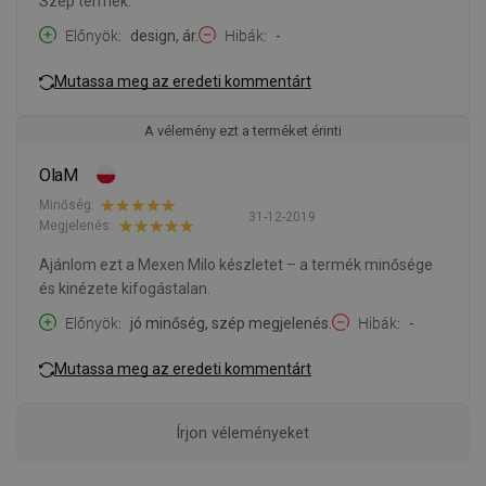
Szép termék.
Előnyök
design, ár.
Hibák
-
Mutassa meg az eredeti kommentárt
A vélemény ezt a terméket érinti
OlaM
Minőség:
31-12-2019
Megjelenés:
Ajánlom ezt a Mexen Milo készletet – a termék minősége
és kinézete kifogástalan.
Előnyök
jó minőség, szép megjelenés.
Hibák
-
Mutassa meg az eredeti kommentárt
Írjon véleményeket