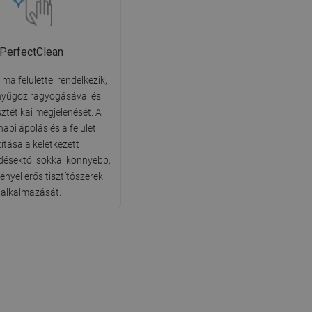
PerfectClean
ima felülettel rendelkezik,
nyűgöz ragyogásával és
sztétikai megjelenését. A
api ápolás és a felület
títása a keletkezett
ésektől sokkal könnyebb,
ényel erős tisztítószerek
alkalmazását.