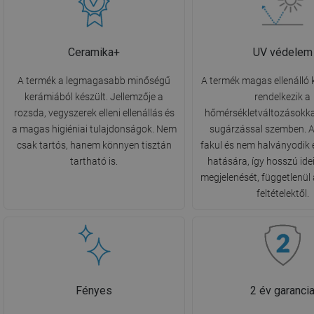
Ceramika+
UV védelem
A termék a legmagasabb minőségű
A termék magas ellenálló
kerámiából készült. Jellemzője a
rendelkezik a
rozsda, vegyszerek elleni ellenállás és
hőmérsékletváltozásokka
a magas higiéniai tulajdonságok. Nem
sugárzással szemben. A
csak tartós, hanem könnyen tisztán
fakul és nem halványodik 
tartható is.
hatására, így hosszú ide
megjelenését, függetlenül 
feltételektől.
Fényes
2 év garanci