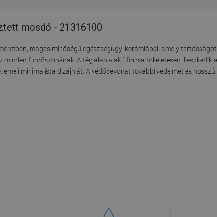
sztett mosdó - 21316100
s méretben, magas minőségű egészségügyi kerámiából, amely tartósságot
nöz minden fürdőszobának. A téglalap alakú forma tökéletesen illeszkedik 
 kiemeli minimalista dizájnját. A védőbevonat további védelmet és hosszú 