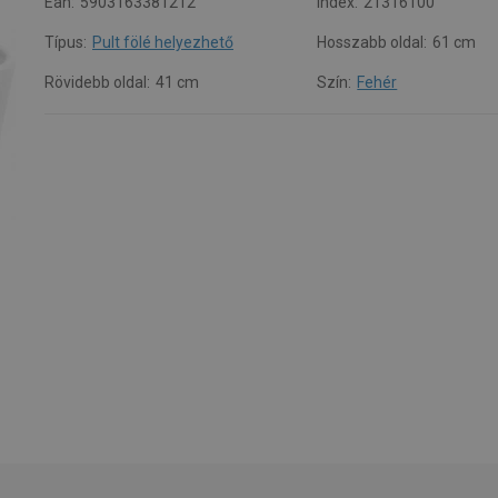
Ean:
5903163381212
Index:
21316100
Típus:
Pult fölé helyezhető
Hosszabb oldal:
61 cm
Rövidebb oldal:
41 cm
Szín:
Fehér