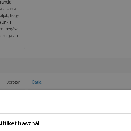
arancia
ája van a
oljuk, hogy
elünk a
segítségével
szolgálati
Sorozat
Catia
szabb oldal
61 cm
idebb oldal
41 cm
Magasság
11,5 cm
sütiket használ