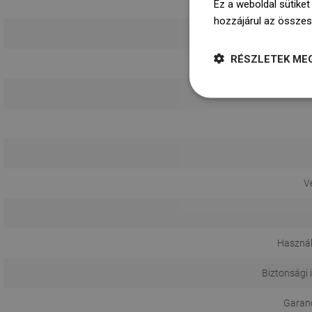
Ez a weboldal sütiket
hozzájárul az összes
RÉSZLETEK ME
V
Használ
Biztonsági 
Garanci