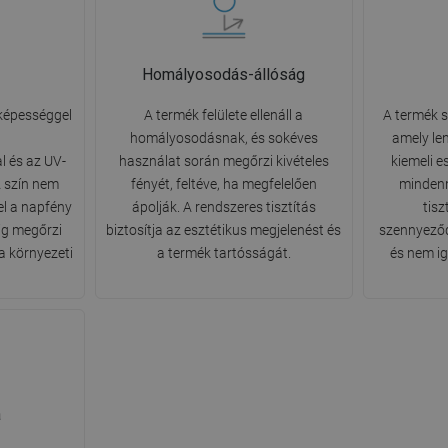
Homályosodás-állóság
 képességgel
A termék felülete ellenáll a
A termék s
homályosodásnak, és sokéves
amely le
l és az UV-
használat során megőrzi kivételes
kiemeli e
 szín nem
fényét, feltéve, ha megfelelően
mindenn
el a napfény
ápolják. A rendszeres tisztítás
tisz
ig megőrzi
biztosítja az esztétikus megjelenést és
szennyeződ
a környezeti
a termék tartósságát.
és nem ig
a