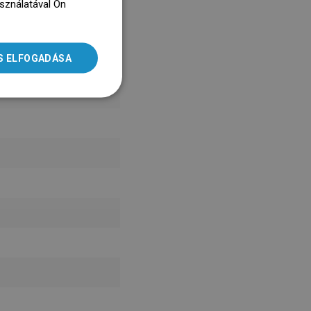
asználatával Ön
ENGLISH
dz się więcej
SLOVAK
S ELFOGADÁSA
LITHUANIAN
ROMANIAN
HUNGARIAN
FRENCH
ITALIAN
SPANISH
UKRAINIAN
BULGARIAN
ESTONIAN
DUTCH
LATVIAN