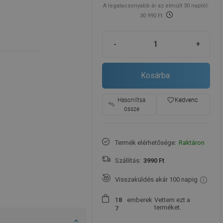
A legalacsonyabb ár az elmúlt 30 naptól:
30 990 Ft
-
+
Kosárba
favorite_border
Hasonlítsa
Kedvenc
össze
Termék elérhetősége:
Raktáron
Szállítás:
3990 Ft
Visszaküldés akár 100 napig
emberek
Vettem ezt a
1
8
terméket.
7