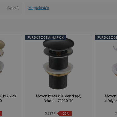
Gyártó
Megtekintés
FÜRDŐSZOBA NAPOK
FÜRDŐSZO
 klik-klak
Mexen kerek klik-klak dugó,
Mexen f
50
fekete - 79910-70
lefolyó
5 237 Ft
-20%
3