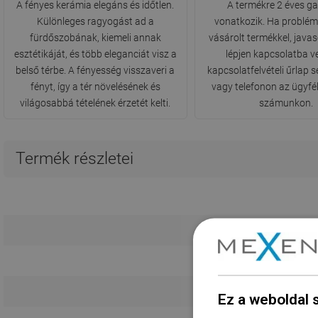
A fényes kerámia elegáns és időtlen.
A termékre 2 éves g
Különleges ragyogást ad a
vonatkozik. Ha problém
fürdőszobának, kiemeli annak
vásárolt termékkel, javas
esztétikáját, és több eleganciát visz a
lépjen kapcsolatba v
belső térbe. A fényesség visszaveri a
kapcsolatfelvételi űrlap 
fényt, így a tér növelésének és
vagy telefonon az ügyfél
világosabbá tételének érzetét kelti.
számunkon.
Termék részletei
Hos
Röv
Ez a weboldal 