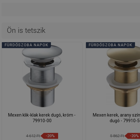
Ön is tetszik
FÜRDŐSZOBA NAPOK
FÜRDŐSZOBA NAPOK
Mexen klik-klak kerek dugó, króm -
Mexen kerek, arany színű
79910-00
dugó - 79910-
4 612 Ft
-20%
5 862 Ft
-20%