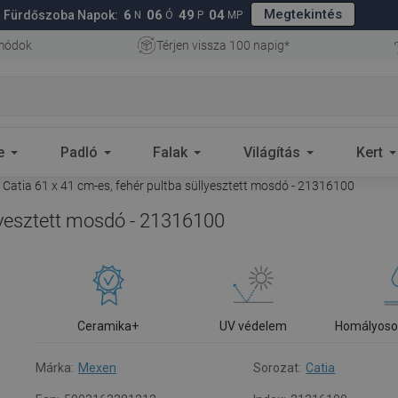
Megtekintés
6
06
49
03
Fürdőszoba Napok:
N
Ó
P
MP
 módok
Térjen vissza 100 napig*
e
Padló
Falak
Világítás
Kert
Catia 61 x 41 cm-es, fehér pultba süllyesztett mosdó - 21316100
lyesztett mosdó - 21316100
Ceramika+
UV védelem
Homályoso
Márka:
Mexen
Sorozat:
Catia