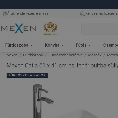
Áruk rendelkezésre állása
Kényelmes fizetési
Fürdőszoba
Konyha
Fűtés
Csemp
Mexen
Fürdőszoba
Fürdőszoba kerámia
Mosdók
Mexen 
Mexen Catia 61 x 41 cm-es, fehér pultba sül
FÜRDŐSZOBA NAPOK