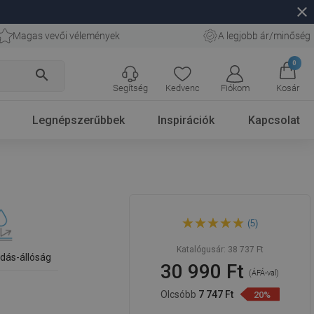
close
Magas vevői vélemények
A legjobb ár/minőség
0
search
Segítség
Kedvenc
Fiókom
Kosár
Legnépszerűbbek
Inspirációk
Kapcsolat
Mexen Catia 61 x 41 cm-es,
(5)
fehér pultba süllyesztett
mosdó - 21316100
Katalógusár:
38 737 Ft
dás-állóság
30 990 Ft
(ÁFÁ-val)
Olcsóbb
7 747 Ft
20%