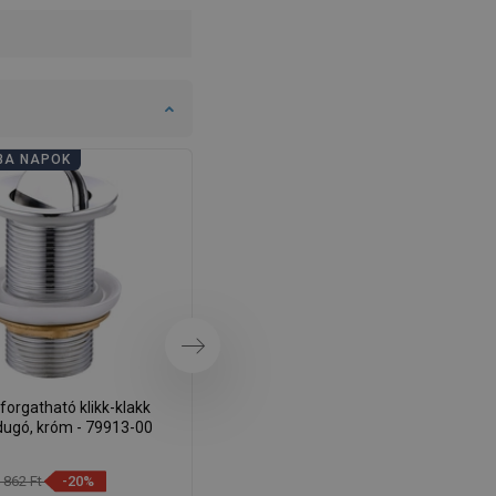
DANISH
SWEDISH
FINNISH
PORTUGUESE
BA NAPOK
FÜRDŐSZOBA NAPOK
CROATIAN
GREEK
SLOVENIAN
Következő
orgatható klikk-klakk
Mexen korek klik-klak forgatható,
dugó, króm - 79913-00
arany - 79913-50
 862 Ft
-20%
5 237 Ft
-20%