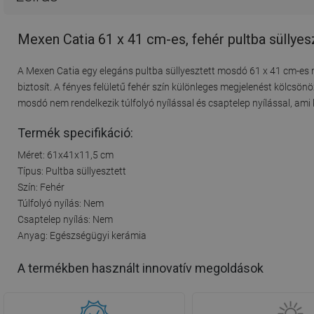
Mexen Catia 61 x 41 cm-es, fehér pultba süllye
A Mexen Catia egy elegáns pultba süllyesztett mosdó 61 x 41 cm-e
biztosít. A fényes felületű fehér szín különleges megjelenést kölcsö
mosdó nem rendelkezik túlfolyó nyílással és csaptelep nyílással, ami
Termék specifikáció:
Méret: 61x41x11,5 cm
Típus: Pultba süllyesztett
Szín: Fehér
Túlfolyó nyílás: Nem
Csaptelep nyílás: Nem
Anyag: Egészségügyi kerámia
A termékben használt innovatív megoldások