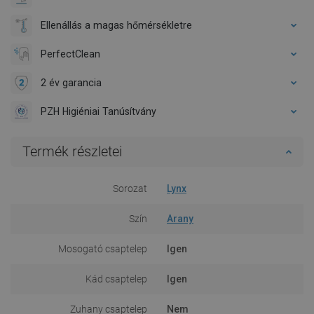
Ellenállás a magas hőmérsékletre
PerfectClean
2 év garancia
PZH Higiéniai Tanúsítvány
Termék részletei
Sorozat
Lynx
Szín
Arany
Mosogató csaptelep
Igen
Kád csaptelep
Igen
Zuhany csaptelep
Nem