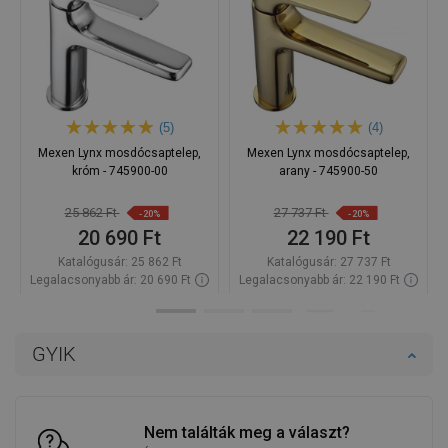
(5)
(4)
Mexen Lynx mosdócsaptelep,
Mexen Lynx mosdócsaptelep,
króm - 745900-00
arany - 745900-50
25 862 Ft
27 737 Ft
-20%
-20%
20 690 Ft
22 190 Ft
Katalógusár:
25 862 Ft
Katalógusár:
27 737 Ft
Legalacsonyabb ár: 20 690 Ft
Legalacsonyabb ár: 22 190 Ft
Termék elérhetősége:
Raktáron
Termék elérhetősége:
Raktáron
Kosárba
Kosárba
GYIK
Hasonlítsa
Hasonlítsa
favorite_border
Kedvenc
favorite_border
Kedvenc
össze
össze
Nem találták meg a választ?