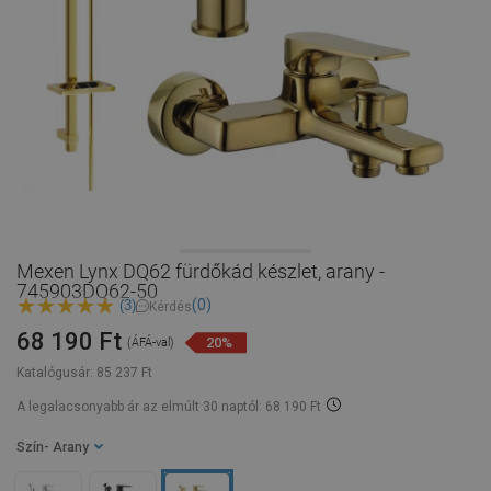
Mexen Lynx DQ62 fürdőkád készlet, arany -
745903DQ62-50
(0)
(3)
Kérdés
68 190 Ft
20%
(ÁFÁ-val)
Katalógusár:
85 237 Ft
A legalacsonyabb ár az elmúlt 30 naptól: 68 190 Ft
Szín
- Arany