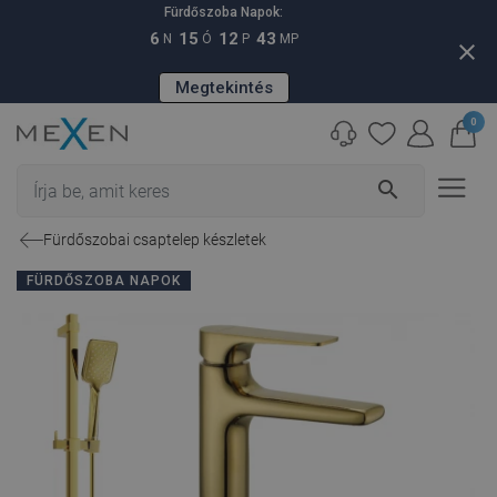
Fürdőszoba Napok:
6
15
12
42
N
Ó
P
MP
close
Megtekintés
0
search
Fürdőszobai csaptelep készletek
FÜRDŐSZOBA NAPOK