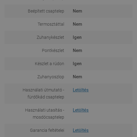
Beépített csaptelep
Nem
Termosztáttal
Nem
Zuhanykészlet
Igen
Pontkészlet
Nem
Készlet a rúdon
Igen
Zuhanyoszlop
Nem
Használati útmutató -
Letöltés
fürdőkád csaptelep
Használati utasítás -
Letöltés
mosdócsaptelep
Garancia feltételei
Letöltés