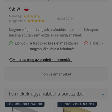
SybiW
Minőség:
02-12-2019
Megjelenés:
Nagyon elégedett vagyok a vásárlással, és több hónapos
használat után sem észlelek semmilyen hibát.
Előnyök
a fürdőkád készlet masszív és
Hibák
-
nagyon jól ellátja a feladatát.
Mutassa meg az eredeti kommentárt
Írjon véleményeket
Termékek ugyanabból a sorozatból
FÜRDŐSZOBA NAPOK
FÜRDŐSZOBA NAPOK