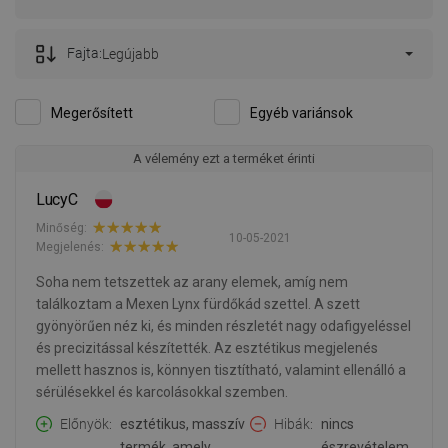
Fajta:
Legújabb
Megerősített
Egyéb variánsok
A vélemény ezt a terméket érinti
LucyC
Minőség:
10-05-2021
Megjelenés:
Soha nem tetszettek az arany elemek, amíg nem
találkoztam a Mexen Lynx fürdőkád szettel. A szett
gyönyörűen néz ki, és minden részletét nagy odafigyeléssel
és precizitással készítették. Az esztétikus megjelenés
mellett hasznos is, könnyen tisztítható, valamint ellenálló a
sérülésekkel és karcolásokkal szemben.
Előnyök
esztétikus, masszív
Hibák
nincs
termék, amely
észrevételem.