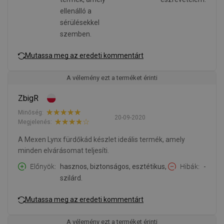
ellenálló a
sérülésekkel
szemben.
Mutassa meg az eredeti kommentárt
A vélemény ezt a terméket érinti
ZbigR
Minőség:
20-09-2020
Megjelenés:
A Mexen Lynx fürdőkád készlet ideális termék, amely
minden elvárásomat teljesíti.
Előnyök
hasznos, biztonságos, esztétikus,
Hibák
-
szilárd.
Mutassa meg az eredeti kommentárt
A vélemény ezt a terméket érinti