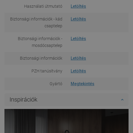
Használati útmutató
Letöltés
Biztonsági információk - kád
Letöltés
csaptelep
Biztonsági információk -
Letöltés
mosdócsaptelep
Biztonsági információk
Letöltés
PZH tanúsítvány
Letöltés
Gyártó
Megtekintés
Inspirációk