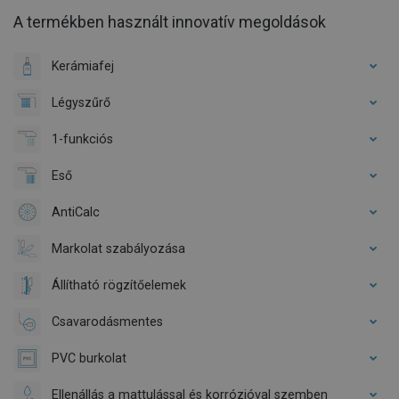
A termékben használt innovatív megoldások
Kerámiafej
Légyszűrő
1-funkciós
Eső
AntiCalc
Markolat szabályozása
Állítható rögzítőelemek
Csavarodásmentes
PVC burkolat
Ellenállás a mattulással és korrózióval szemben