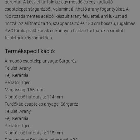
garantál. A készlet tartalmaz egy mosdó és egy kádtöltő
csaptelepet sárgarézből, valamint állítható arany fogantyúkat. A
rúd rozsdamentes acélból készült arany felülettel, ami luxust ad
hozzá. Az állítható tartó, szappantartó és 150 cm hosszú, rugalmas
PVC tömlő praktikusak és könnyen tisztán tarthatók a simított
felületnek köszönhetően.
Termékspecifikáció:
A mosdó csaptelep anyaga: Sárgaréz
Felület: Arany
Fej: Kerámia
Perlátor: Igen
Magasság: 165 mm
Kiöntő cső hatótávja: 114 mm
Fürdőkád csaptelep anyaga: Sárgaréz
Felület: Arany
Fej: Kerámia
Perlátor: Igen
Kiöntő cső hatótávja: 115 mm
Rúd anyaga: Rozsdamentes acél, ABS