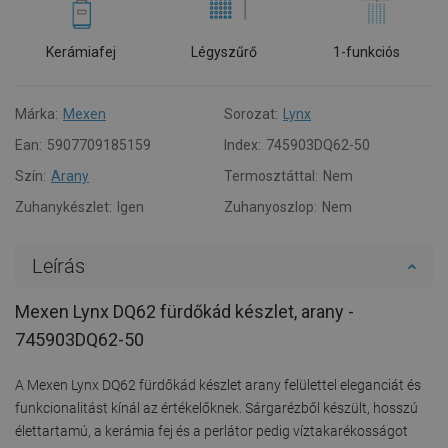
Kerámiafej
Légyszűrő
1-funkciós
Márka:
Mexen
Sorozat:
Lynx
Ean:
5907709185159
Index:
745903DQ62-50
Szín:
Arany
Termosztáttal:
Nem
Zuhanykészlet:
Igen
Zuhanyoszlop:
Nem
Leírás
Mexen Lynx DQ62 fürdőkád készlet, arany -
745903DQ62-50
A Mexen Lynx DQ62 fürdőkád készlet arany felülettel eleganciát és
funkcionalitást kínál az értékelőknek. Sárgarézből készült, hosszú
élettartamú, a kerámia fej és a perlátor pedig víztakarékosságot