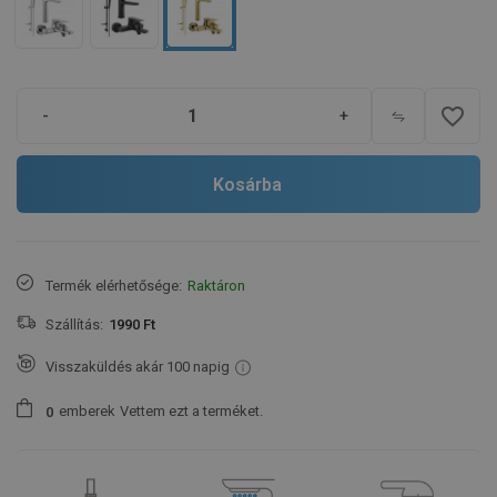
favorite_border
-
+
Kosárba
Termék elérhetősége:
Raktáron
Szállítás:
1990 Ft
Visszaküldés akár 100 napig
emberek
Vettem ezt a terméket.
0