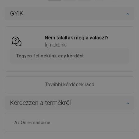
Kosárba
Kosárba
GYIK
Hasonlítsa
Hasonlítsa
favorite_border
Kedvenc
favorite_border
Kedvenc
össze
össze
Nem találták meg a választ?
Írj nekünk
Tegyen fel nekünk egy kérdést
További kérdések lásd
Kérdezzen a termékről