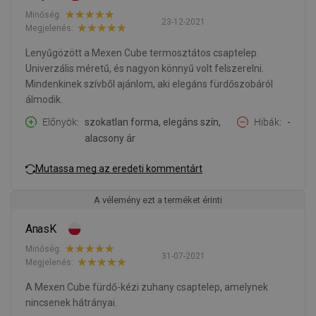
Minőség:
23-12-2021
Megjelenés:
Lenyűgözött a Mexen Cube termosztátos csaptelep.
Univerzális méretű, és nagyon könnyű volt felszerelni.
Mindenkinek szívből ajánlom, aki elegáns fürdőszobáról
álmodik.
Előnyök
szokatlan forma, elegáns szín,
Hibák
-
alacsony ár
Mutassa meg az eredeti kommentárt
A vélemény ezt a terméket érinti
AnasK
Minőség:
31-07-2021
Megjelenés:
A Mexen Cube fürdő-kézi zuhany csaptelep, amelynek
nincsenek hátrányai.