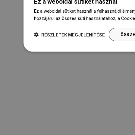
Ez a weboldal sütiket használ
Ez a weboldal sütiket használ a felhasználói élmén
hozzájárul az összes süti használatához, a Cooki
RÉSZLETEK MEGJELENÍTÉSE
ÖSSZE