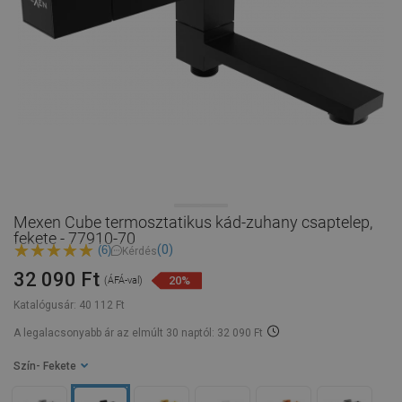
Mexen Cube termosztatikus kád-zuhany csaptelep,
fekete - 77910-70
(0)
(6)
Kérdés
32 090 Ft
20%
(ÁFÁ-val)
Katalógusár:
40 112 Ft
A legalacsonyabb ár az elmúlt 30 naptól: 32 090 Ft
Szín
- Fekete