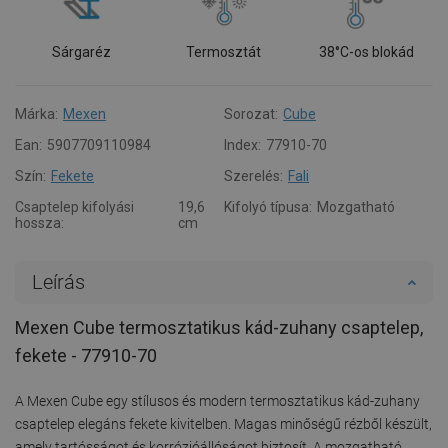
Sárgaréz
Termosztát
38°C-os blokád
Márka:
Mexen
Sorozat:
Cube
Ean:
5907709110984
Index:
77910-70
Szín:
Fekete
Szerelés:
Fali
Csaptelep kifolyási
19,6
Kifolyó típusa:
Mozgatható
hossza:
cm
Leírás
Mexen Cube termosztatikus kád-zuhany csaptelep,
fekete - 77910-70
A Mexen Cube egy stílusos és modern termosztatikus kád-zuhany
csaptelep elegáns fekete kivitelben. Magas minőségű rézből készült,
amely tartósságot és korrózióállóságot biztosít. A mozgatható