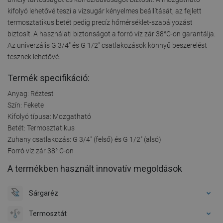
kifolyó lehetővé teszi a vízsugár kényelmes beállítását, az fejlett
termosztatikus betét pedig precíz hőmérséklet-szabályozást
biztosít. A használati biztonságot a forró víz zár 38°C-on garantálja.
Az univerzális G 3/4" és G 1/2" csatlakozások könnyű beszerelést
tesznek lehetővé.
Termék specifikáció:
Anyag: Réztest
Szín: Fekete
Kifolyó típusa: Mozgatható
Betét: Termosztatikus
Zuhany csatlakozás: G 3/4" (felső) és G 1/2" (alsó)
Forró víz zár 38° C-on
A termékben használt innovatív megoldások
Sárgaréz
Termosztát