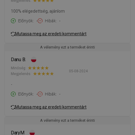
Megjelenés:
100% elégedettség, ajánlom
Előnyök
-
Hibák
-
Mutassa meg az eredeti kommentárt
A vélemény ezt a terméket érinti
Danu B.
Minőség:
05-08-2024
Megjelenés:
-
Előnyök
-
Hibák
-
Mutassa meg az eredeti kommentárt
A vélemény ezt a terméket érinti
DaryM