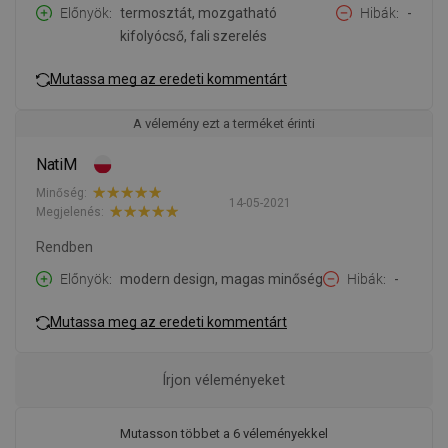
Előnyök
termosztát, mozgatható
Hibák
-
kifolyócső, fali szerelés
Mutassa meg az eredeti kommentárt
A vélemény ezt a terméket érinti
NatiM
Minőség:
14-05-2021
Megjelenés:
Rendben
Előnyök
modern design, magas minőség
Hibák
-
Mutassa meg az eredeti kommentárt
Írjon véleményeket
Mutasson többet a 6 véleményekkel