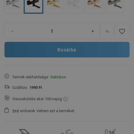
favorite_border
-
+
Kosárba
Termék elérhetősége:
Raktáron
Szállítás:
1990 Ft
Visszaküldés akár 100 napig
emberek
Vettem ezt a terméket.
2
1
0