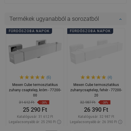
Termékek ugyanabból a sorozatból
FÜRDŐSZOBA NAPOK
FÜRDŐSZOBA NAPOK
(6)
(4)
Mexen Cube termosztatikus
Mexen Cube termosztatikus
zuhany csaptelep, króm - 77200-
zuhanycsaptelep, fehér - 77200-
00
20
31 612 Ft
32 987 Ft
-20%
-20%
25 290 Ft
26 390 Ft
Katalógusár:
31 612 Ft
Katalógusár:
32 987 Ft
Legalacsonyabb ár: 25 290 Ft
Legalacsonyabb ár: 26 390 Ft
Termék elérhetősége:
Raktáron
Termék elérhetősége:
Raktáron