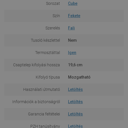
Sorozat
Cube
Szín
Fekete
Szerelés
Fali
Tusoló készlettel
Nem
Termosztáttal
Igen
Csaptelep kifolyási hossza
19,6 cm
Kifolyó típusa
Mozgatható
Használati útmutató
Letöltés
Információk a biztonságról
Letöltés
Garancia feltételei
Letöltés
PZH tanúsítvány
Letöltés