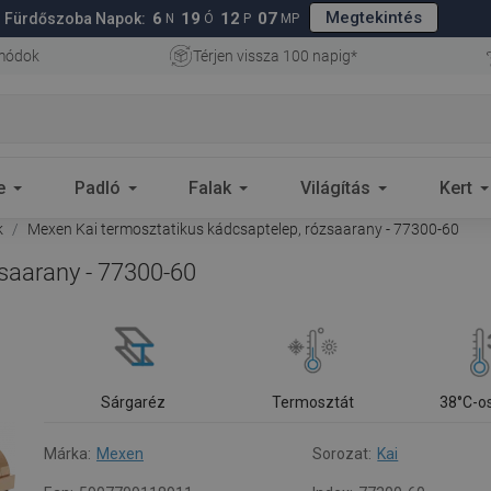
Megtekintés
6
19
12
07
Fürdőszoba Napok:
N
Ó
P
MP
 módok
Térjen vissza 100 napig*
e
Padló
Falak
Világítás
Kert
k
Mexen Kai termosztatikus kádcsaptelep, rózsaarany - 77300-60
saarany - 77300-60
Sárgaréz
Termosztát
38°C-o
Márka:
Mexen
Sorozat:
Kai