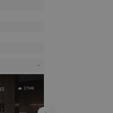
DANISH
SWEDISH
FINNISH
PORTUGUESE
CROATIAN
GREEK
SLOVENIAN
us
Szabadonálló kád 
27348
stílusban