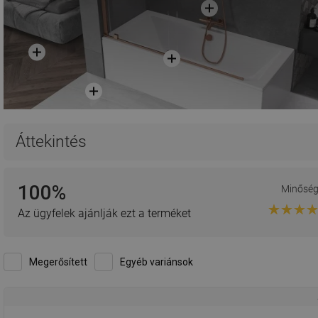
Áttekintés
100%
Minősé
Az ügyfelek ajánlják ezt a terméket
Megerősített
Egyéb variánsok