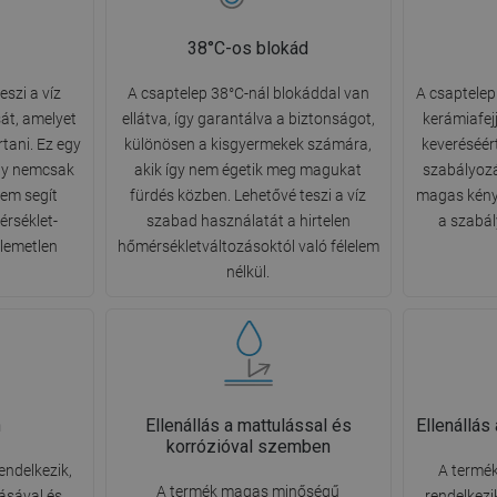
38°C-os blokád
eszi a víz
A csaptelep 38°C-nál blokáddal van
A csaptele
át, amelyet
ellátva, így garantálva a biztonságot,
kerámiafejj
tani. Ez egy
különösen a kisgyermekek számára,
keveréséért
ly nemcsak
akik így nem égetik meg magukat
szabályozá
nem segít
fürdés közben. Lehetővé teszi a víz
magas kény
érséklet-
szabad használatát a hirtelen
a szabá
llemetlen
hőmérsékletváltozásoktól való félelem
nélkül.
n
Ellenállás a mattulással és
Ellenállá
korrózióval szemben
endelkezik,
A termék
A termék magas minőségű
ásával és
rendelkezi