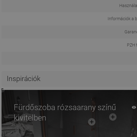
Használa
Információk a b
Garanci
PZH 
Inspirációk
Fürdőszoba rózsaarany színű
kivitelben