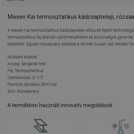
Mexen Kai termosztatikus kádcsaptelep, rózsaa
A Mexen Kai termosztatikus kádcsaptelep stílus és fejlett technológia
termosztatikus fej állandó vízhőmérsékletet és biztonságot garantál
telepítést. Egyedi rózsaarany színével a termék luxust visz minden f
Műszaki adatok
Anyag: Sárgaréz test
Fej: Termosztatikus
Csatlakozás: G 1/2"
Forróvíz zárolása 38°C-nál
Szín: Rózsaarany
A termékben használt innovatív megoldások