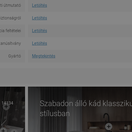
ti útmutató
Letöltés
iztonságról
Letöltés
a feltételei
Letöltés
tanúsítvány
Letöltés
Gyártó
Megtekintés
Szabadon álló kád klasszik
14134
stílusban