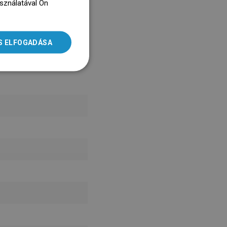
asználatával Ön
ENGLISH
dz się więcej
SLOVAK
S ELFOGADÁSA
LITHUANIAN
ROMANIAN
HUNGARIAN
FRENCH
ITALIAN
SPANISH
UKRAINIAN
BULGARIAN
ESTONIAN
DUTCH
LATVIAN