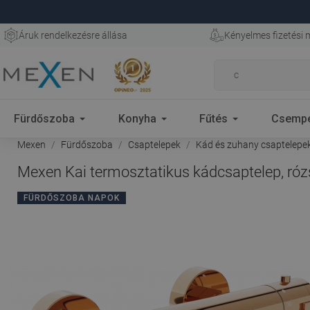
Áruk rendelkezésre állása
Kényelmes fizetési
Fürdőszoba
Konyha
Fűtés
Csemp
Mexen
Fürdőszoba
Csaptelepek
Kád és zuhany csaptelepe
Mexen Kai termosztatikus kádcsaptelep, róz
FÜRDŐSZOBA NAPOK