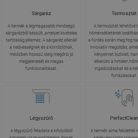
Sárgaréz
Termosztát
A termék a legmagasabb minőségű
A termosztát lehetővé t
sárgarézből készült, amelyet kivételes
hőmérsékletének beállítás
tartósság jellemez. A sárgaréz ellenáll
a fürdés során meg fog tar
a nedvességnek és a korróziónak,
innovatív megoldás, ame
miközben hosszú ideig megőrzi jó
kényelmet biztosít, ha
megjelenését és magas
elkerülni a hirtelen hőm
funkcionalitását.
ingadozásokat és a ke
forrázásokat.
Légyszűrő
PerfectClea
A légyszűrő feladata a kifolyóból
A termék sima felülettel r
kiáramló víz levegőztetése. Ennek
amely lenyűgöz ragyog