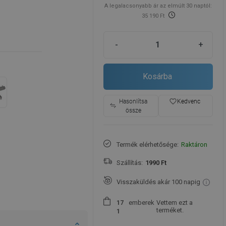
A legalacsonyabb ár az elmúlt 30 naptól:
35 190 Ft
-
+
Kosárba
favorite_border
Hasonlítsa
Kedvenc
össze
Termék elérhetősége:
Raktáron
Szállítás:
1990 Ft
Visszaküldés akár 100 napig
emberek
Vettem ezt a
1
7
terméket.
1