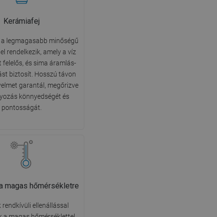
Kerámiafej
p a legmagasabb minőségű
el rendelkezik, amely a víz
 felelős, és sima áramlás-
st biztosít. Hosszú távon
elmet garantál, megőrizve
lyozás könnyedségét és
pontosságát.
s a magas hőmérsékletre
 rendkívüli ellenállással
k a magas hőmérséklettel