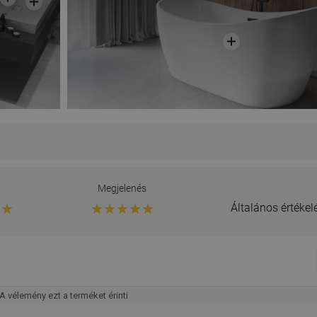
g
Megjelenés
Általános értéke
A vélemény ezt a terméket érinti