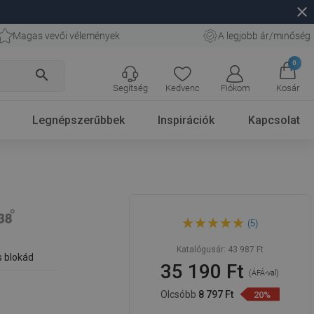
close
Magas vevői vélemények
A legjobb ár/minőség
0
search
Segítség
Kedvenc
Fiókom
Kosár
Legnépszerűbbek
Inspirációk
Kapcsolat
Mexen Kai termosztatikus
(5)
kádcsaptelep, rózsaarany -
77300-60
Katalógusár:
43 987 Ft
s blokád
35 190 Ft
(ÁFÁ-val)
Olcsóbb
8 797 Ft
20%