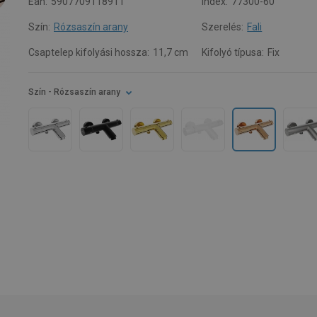
Ean:
5907709118911
Index:
77300-60
Szín:
Rózsaszín arany
Szerelés:
Fali
Csaptelep kifolyási hossza:
11,7 cm
Kifolyó típusa:
Fix
Szín
- Rózsaszín arany