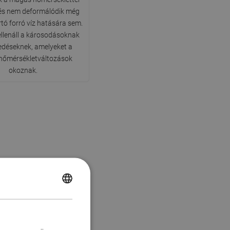
és nem deformálódik még
tó forró víz hatására sem.
llenáll a károsodásoknak
edéseknek, amelyeket a
 hőmérsékletváltozások
okoznak.
POLISH
CZECH
GERMAN