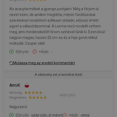
Az aranytermékek a gyenge pontjaim. Még a férjem is
nevet ezen, de amikor meglátta, milyen fürdőszobai
szerelvényt rendeltem a Mexen oldalán, először értett
egyet a választásommal. A Lerma nevű modellt vettem
meg, ami mindenekelőtt finom színével tűnik ki. Ezen kívül
nagyon magas, hiszen 32 cm-es és a feje gond nélkül
működik. Szuper cikk!
Előnyök
-
Hibák
-
Mutassa meg az eredeti kommentárt
A vélemény ezt a terméket érinti
ArmiK
Minőség:
09-07-2021
Megjelenés:
Nagyszerű
Előnyök
szép szín, jó méret
Hibák
nincs