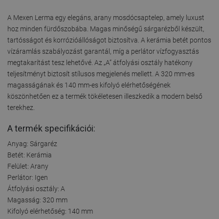
A Mexen Lerma egy elegáns, arany mosdócsaptelep, amely luxust
hoz minden fürdőszobába. Magas minőségű sárgarézből készült,
tartósságot és korrózióállóságot biztosítva. A kerámia betét pontos
vízáramlás szabályozást garantál, míg a perlátor vízfogyasztás
megtakarítást tesz lehetővé. Az „A” átfolyási osztály hatékony
teljesítményt biztosít stílusos megjelenés mellett. A 320 mm-es
magasságának és 140 mm-es kifolyó elérhetőségének
köszönhetően ez a termék tökéletesen illeszkedik a modern belső
terekhez.
A termék specifikációi:
Anyag: Sárgaréz
Betét: Kerámia
Felület: Arany
Perlátor: Igen
Átfolyási osztály: A
Magasság: 320 mm
Kifolyó elérhetőség: 140 mm