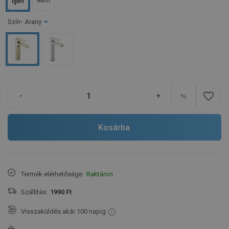
Nem
Igen
Szín
- Arany
favorite_border
-
+
Kosárba
Termék elérhetősége:
Raktáron
Szállítás:
1990 Ft
Visszaküldés akár 100 napig