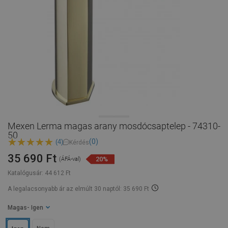
Mexen Lerma magas arany mosdócsaptelep - 74310-
50
(0)
(4)
Kérdés
35 690 Ft
20%
(ÁFÁ-val)
Katalógusár:
44 612 Ft
A legalacsonyabb ár az elmúlt 30 naptól: 35 690 Ft
Magas
- Igen