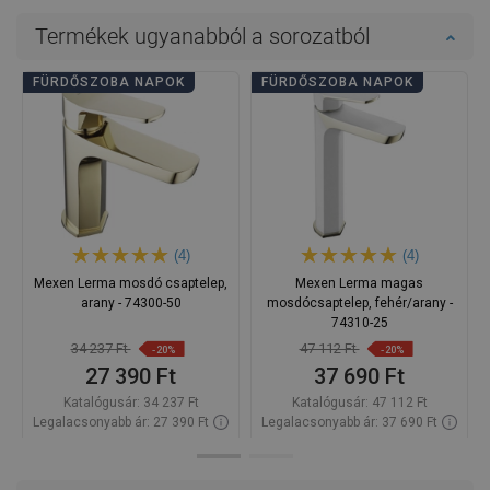
Termékek ugyanabból a sorozatból
FÜRDŐSZOBA NAPOK
FÜRDŐSZOBA NAPOK
(4)
(4)
Mexen Lerma mosdó csaptelep,
Mexen Lerma magas
arany - 74300-50
mosdócsaptelep, fehér/arany -
74310-25
34 237 Ft
47 112 Ft
-20%
-20%
27 390 Ft
37 690 Ft
Katalógusár:
34 237 Ft
Katalógusár:
47 112 Ft
Legalacsonyabb ár: 27 390 Ft
Legalacsonyabb ár: 37 690 Ft
Termék elérhetősége:
Raktáron
Termék elérhetősége:
Raktáron
Kosárba
Kosárba