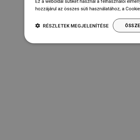
Ez a weboldal sütiket használ a felhasználói élmén
hozzájárul az összes süti használatához, a Cooki
RÉSZLETEK MEGJELENÍTÉSE
ÖSSZE