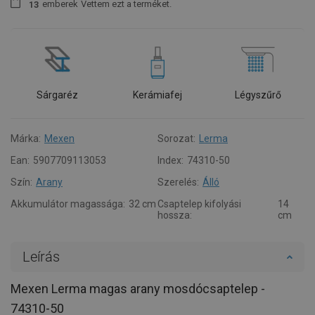
emberek
Vettem ezt a terméket.
1
3
Sárgaréz
Kerámiafej
Légyszűrő
Márka:
Mexen
Sorozat:
Lerma
Ean:
5907709113053
Index:
74310-50
Szín:
Arany
Szerelés:
Álló
Akkumulátor magassága:
32 cm
Csaptelep kifolyási
14
hossza:
cm
Leírás
Mexen Lerma magas arany mosdócsaptelep -
74310-50