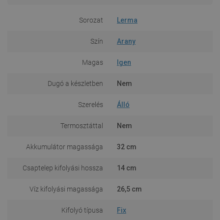
Sorozat
Lerma
Szín
Arany
Magas
Igen
Dugó a készletben
Nem
Szerelés
Álló
Termosztáttal
Nem
Akkumulátor magassága
32 cm
Csaptelep kifolyási hossza
14 cm
Víz kifolyási magassága
26,5 cm
Kifolyó típusa
Fix