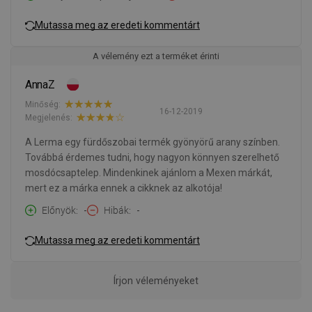
Mutassa meg az eredeti kommentárt
A vélemény ezt a terméket érinti
AnnaZ
Minőség:
16-12-2019
Megjelenés:
A Lerma egy fürdőszobai termék gyönyörű arany színben.
Továbbá érdemes tudni, hogy nagyon könnyen szerelhető
mosdócsaptelep. Mindenkinek ajánlom a Mexen márkát,
mert ez a márka ennek a cikknek az alkotója!
Előnyök
-
Hibák
-
Mutassa meg az eredeti kommentárt
Írjon véleményeket