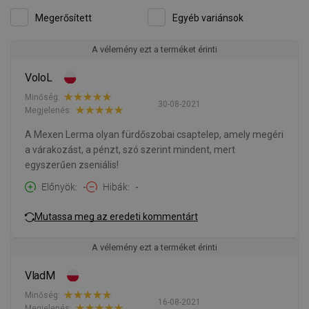
Megerősített
Egyéb variánsok
A vélemény ezt a terméket érinti
VoloL
Minőség:
30-08-2021
Megjelenés:
A Mexen Lerma olyan fürdőszobai csaptelep, amely megéri
a várakozást, a pénzt, szó szerint mindent, mert
egyszerűen zseniális!
Előnyök
-
Hibák
-
Mutassa meg az eredeti kommentárt
A vélemény ezt a terméket érinti
VladM
Minőség:
16-08-2021
Megjelenés: