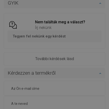
GYIK
Hasonlítsa
Hasonlítsa
favorite_border
Kedvenc
favorite_border
Kedvenc
össze
össze
Nem találták meg a választ?
Írj nekünk
Tegyen fel nekünk egy kérdést
További kérdések lásd
Kérdezzen a termékről