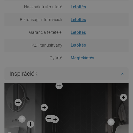
Használati útmutató
Letöltés
Biztonsági információk
Letöltés
Garancia feltételei
Letöltés
PZH tanúsítvány
Letöltés
Gyártó
Megtekintés
Inspirációk