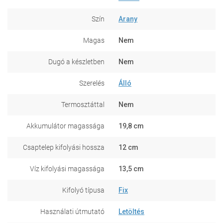
Szín
Arany
Magas
Nem
Dugó a készletben
Nem
Szerelés
Álló
Termosztáttal
Nem
Akkumulátor magassága
19,8 cm
Csaptelep kifolyási hossza
12 cm
Víz kifolyási magassága
13,5 cm
Kifolyó típusa
Fix
Használati útmutató
Letöltés