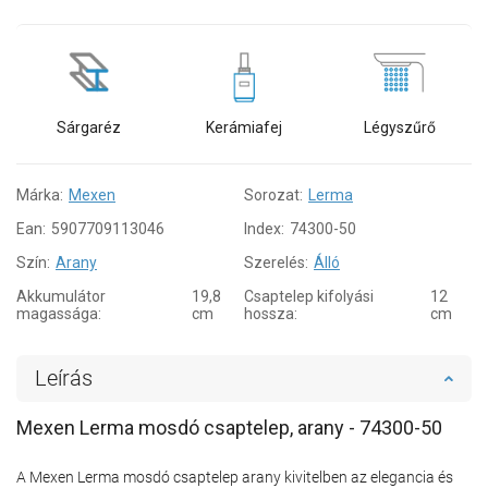
Sárgaréz
Kerámiafej
Légyszűrő
Márka:
Mexen
Sorozat:
Lerma
Ean:
5907709113046
Index:
74300-50
Szín:
Arany
Szerelés:
Álló
Akkumulátor
19,8
Csaptelep kifolyási
12
magassága:
cm
hossza:
cm
Leírás
Mexen Lerma mosdó csaptelep, arany - 74300-50
A Mexen Lerma mosdó csaptelep arany kivitelben az elegancia és