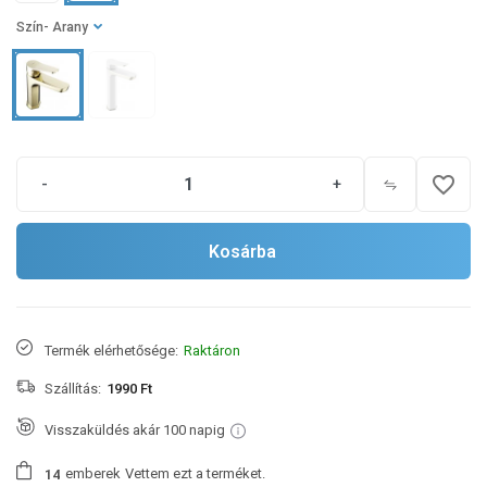
Szín
- Arany
favorite_border
-
+
Kosárba
Termék elérhetősége:
Raktáron
Szállítás:
1990 Ft
Visszaküldés akár 100 napig
emberek
Vettem ezt a terméket.
1
4