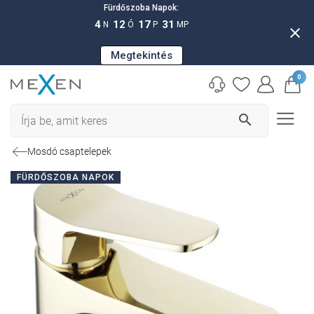
Fürdőszoba Napok:
4
12
17
30
N
Ó
P
MP
close
Megtekintés
0
search
Mosdó csaptelepek
FÜRDŐSZOBA NAPOK