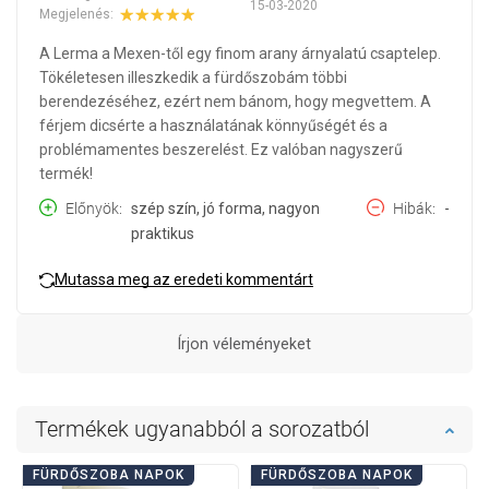
15-03-2020
Megjelenés:
A Lerma a Mexen-től egy finom arany árnyalatú csaptelep.
Tökéletesen illeszkedik a fürdőszobám többi
berendezéséhez, ezért nem bánom, hogy megvettem. A
férjem dicsérte a használatának könnyűségét és a
problémamentes beszerelést. Ez valóban nagyszerű
termék!
Előnyök
szép szín, jó forma, nagyon
Hibák
-
praktikus
Mutassa meg az eredeti kommentárt
Írjon véleményeket
Termékek ugyanabból a sorozatból
FÜRDŐSZOBA NAPOK
FÜRDŐSZOBA NAPOK