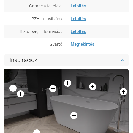
Garancia feltételei
Letöltés
PZH tanúsítvány
Letöltés
Biztonsági információk
Letöltés
Gyártó
Megtekintés
Inspirációk