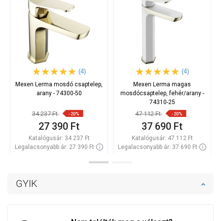
(4)
(4)
Mexen Lerma mosdó csaptelep,
Mexen Lerma magas
arany - 74300-50
mosdócsaptelep, fehér/arany -
74310-25
34 237 Ft
47 112 Ft
-20%
-20%
27 390 Ft
37 690 Ft
Katalógusár:
34 237 Ft
Katalógusár:
47 112 Ft
Legalacsonyabb ár: 27 390 Ft
Legalacsonyabb ár: 37 690 Ft
Termék elérhetősége:
Raktáron
Termék elérhetősége:
Raktáron
Kosárba
Kosárba
GYIK
Hasonlítsa
Hasonlítsa
favorite_border
Kedvenc
favorite_border
Kedvenc
össze
össze