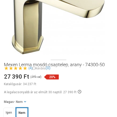
Mexen Lerma mosdó csaptelep, arany - 74300-50
(0)
(4)
Kérdés
27 390 Ft
20%
(ÁFÁ-val)
Katalógusár:
34 237 Ft
A legalacsonyabb ár az elmúlt 30 naptól: 27 390 Ft
Magas
- Nem
Igen
Nem