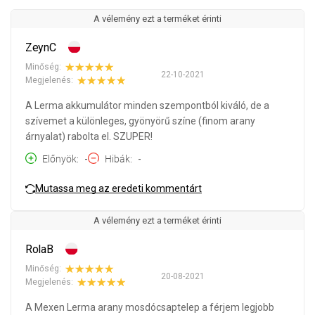
A vélemény ezt a terméket érinti
ZeynC
Minőség:
22-10-2021
Megjelenés:
A Lerma akkumulátor minden szempontból kiváló, de a
szívemet a különleges, gyönyörű színe (finom arany
árnyalat) rabolta el. SZUPER!
Előnyök
-
Hibák
-
Mutassa meg az eredeti kommentárt
A vélemény ezt a terméket érinti
RolaB
Minőség:
20-08-2021
Megjelenés:
A Mexen Lerma arany mosdócsaptelep a férjem legjobb