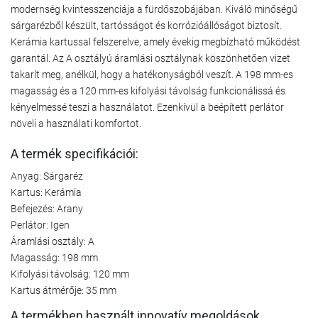
modernség kvintesszenciája a fürdőszobájában. Kiváló minőségű
sárgarézből készült, tartósságot és korrózióállóságot biztosít.
Kerámia kartussal felszerelve, amely évekig megbízható működést
garantál. Az A osztályú áramlási osztálynak köszönhetően vizet
takarít meg, anélkül, hogy a hatékonyságból veszít. A 198 mm-es
magasság és a 120 mm-es kifolyási távolság funkcionálissá és
kényelmessé teszi a használatot. Ezenkívül a beépített perlátor
növeli a használati komfortot.
A termék specifikációi:
Anyag: Sárgaréz
Kartus: Kerámia
Befejezés: Arany
Perlátor: Igen
Áramlási osztály: A
Magasság: 198 mm
Kifolyási távolság: 120 mm
Kartus átmérője: 35 mm
A termékben használt innovatív megoldások